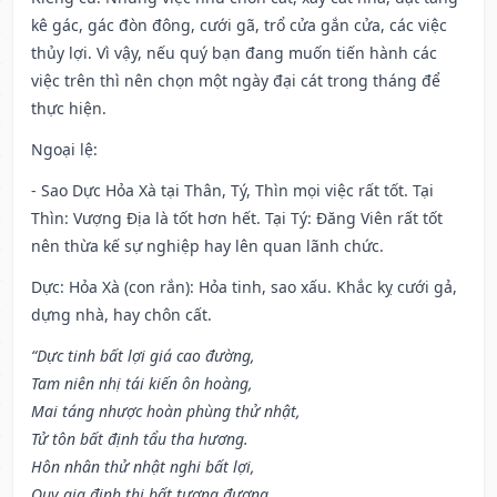
kê gác, gác đòn đông, cưới gã, trổ cửa gắn cửa, các việc
thủy lợi. Vì vậy, nếu quý bạn đang muốn tiến hành các
việc trên thì nên chọn một ngày đại cát trong tháng để
thực hiện.
Ngoại lệ
:
- Sao Dực Hỏa Xà tại Thân, Tý, Thìn mọi việc rất tốt. Tại
Thìn: Vượng Địa là tốt hơn hết. Tại Tý: Đăng Viên rất tốt
nên thừa kế sự nghiệp hay lên quan lãnh chức.
Dực: Hỏa Xà (con rắn): Hỏa tinh, sao xấu. Khắc kỵ cưới gả,
dựng nhà, hay chôn cất.
“Dực tinh bất lợi giá cao đường,
Tam niên nhị tái kiến ôn hoàng,
Mai táng nhược hoàn phùng thử nhật,
Tử tôn bất định tẩu tha hương.
Hôn nhân thử nhật nghi bất lợi,
Quy gia định thị bất tương đương.