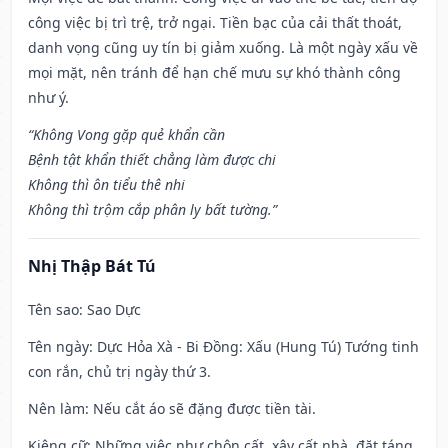
công việc bị trì trệ, trở ngại. Tiền bạc của cải thất thoát,
danh vọng cũng uy tín bị giảm xuống. Là một ngày xấu về
mọi mặt, nên tránh để hạn chế mưu sự khó thành công
như ý.
“Không Vong gặp quẻ khẩn cần
Bệnh tật khẩn thiết chẳng làm được chi
Không thì ôn tiểu thê nhi
Không thì trộm cắp phân ly bất tường.”
Nhị Thập Bát Tú
Tên sao
: Sao Dực
Tên ngày
: Dực Hỏa Xà - Bi Đồng: Xấu (Hung Tú) Tướng tinh
con rắn, chủ trị ngày thứ 3.
Nên làm
: Nếu cắt áo sẽ đặng được tiền tài.
Kiêng cữ
: Những việc như chôn cất, xây cất nhà, đặt táng