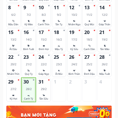
8
9
10
11
12
13
14
6/2
7/2
8/2
9/2
10/2
11/2
12/2
🐅
🐈
🐉
🐍
🐎
🐐
🐒
Mậu Dần
Kỷ Mão
Canh Thìn
Tân Tỵ
Nhâm Ngọ
Quý Mùi
Giáp Thân
15
16
17
18
19
20
21
13/2
14/2
15/2
16/2
17/2
18/2
19/2
🐓
🐕
🐖
🐀
🐂
🐅
🐈
Ất Dậu
Bính Tuất
Đinh Hợi
Mậu Tý
Kỷ Sửu
Canh Dần
Tân Mão
22
23
24
25
26
27
28
20/2
21/2
22/2
23/2
24/2
25/2
26/2
🐉
🐍
🐎
🐐
🐒
🐓
🐕
Nhâm Thìn
Quý Tỵ
Giáp Ngọ
Ất Mùi
Bính Thân
Đinh Dậu
Mậu Tuất
29
30
31
1
2
3
4
27/2
28/2
29/2
🐖
🐀
🐂
Kỷ Hợi
Canh Tý
Tân Sửu