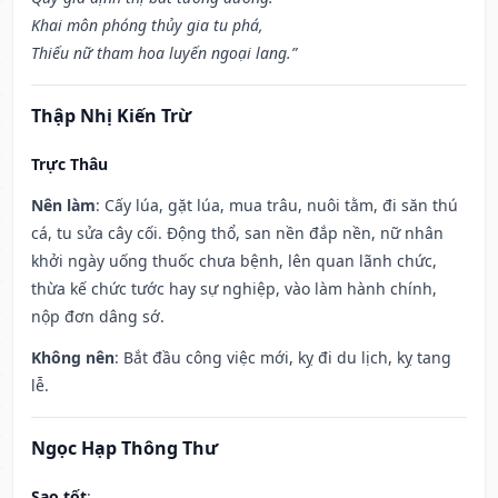
Khai môn phóng thủy gia tu phá,
Thiếu nữ tham hoa luyến ngoại lang.”
Thập Nhị Kiến Trừ
Trực Thâu
Nên làm
: Cấy lúa, gặt lúa, mua trâu, nuôi tằm, đi săn thú
cá, tu sửa cây cối. Động thổ, san nền đắp nền, nữ nhân
khởi ngày uống thuốc chưa bệnh, lên quan lãnh chức,
thừa kế chức tước hay sự nghiệp, vào làm hành chính,
nộp đơn dâng sớ.
Không nên
: Bắt đầu công việc mới, kỵ đi du lịch, kỵ tang
lễ.
Ngọc Hạp Thông Thư
Sao tốt
: