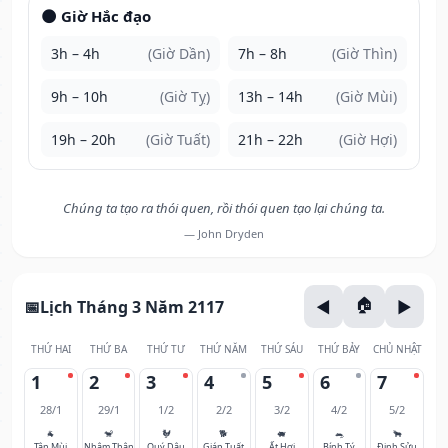
🌑 Giờ Hắc đạo
3h – 4h
(Giờ Dần)
7h – 8h
(Giờ Thìn)
9h – 10h
(Giờ Tỵ)
13h – 14h
(Giờ Mùi)
19h – 20h
(Giờ Tuất)
21h – 22h
(Giờ Hợi)
Chúng ta tạo ra thói quen, rồi thói quen tạo lại chúng ta.
— John Dryden
Lịch Tháng 3 Năm 2117
THỨ HAI
THỨ BA
THỨ TƯ
THỨ NĂM
THỨ SÁU
THỨ BẢY
CHỦ NHẬT
1
2
3
4
5
6
7
28/1
29/1
1/2
2/2
3/2
4/2
5/2
🐐
🐒
🐓
🐕
🐖
🐀
🐂
Tân Mùi
Nhâm Thân
Quý Dậu
Giáp Tuất
Ất Hợi
Bính Tý
Đinh Sửu