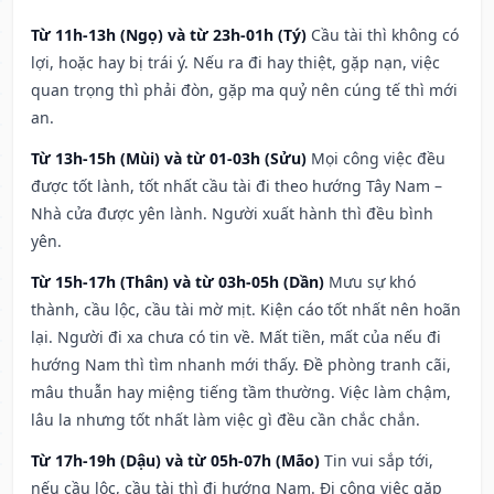
Từ 11h-13h (Ngọ) và từ 23h-01h (Tý)
Cầu tài thì không có
lợi, hoặc hay bị trái ý. Nếu ra đi hay thiệt, gặp nạn, việc
quan trọng thì phải đòn, gặp ma quỷ nên cúng tế thì mới
an.
Từ 13h-15h (Mùi) và từ 01-03h (Sửu)
Mọi công việc đều
được tốt lành, tốt nhất cầu tài đi theo hướng Tây Nam –
Nhà cửa được yên lành. Người xuất hành thì đều bình
yên.
Từ 15h-17h (Thân) và từ 03h-05h (Dần)
Mưu sự khó
thành, cầu lộc, cầu tài mờ mịt. Kiện cáo tốt nhất nên hoãn
lại. Người đi xa chưa có tin về. Mất tiền, mất của nếu đi
hướng Nam thì tìm nhanh mới thấy. Đề phòng tranh cãi,
mâu thuẫn hay miệng tiếng tầm thường. Việc làm chậm,
lâu la nhưng tốt nhất làm việc gì đều cần chắc chắn.
Từ 17h-19h (Dậu) và từ 05h-07h (Mão)
Tin vui sắp tới,
nếu cầu lộc, cầu tài thì đi hướng Nam. Đi công việc gặp