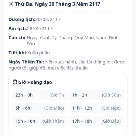
☀️ Thứ Ba, Ngày 30 Tháng 3 Năm 2117
Dương lịch:
30/03/2117
Âm lịch:
28/02/2117
Can chi:
Ngày: Canh Tý, Tháng: Quý Mão, Năm: Đinh
Sửu
Tiết khí:
Xuân phân
Ngày Thiên Tài:
Nên xuất hành, cầu tài thắng lợi, được
người tốt giúp đỡ, mọi việc đều thuận
⏱️ Giờ Hoàng đạo
23h – 0h
(Giờ Tí)
1h – 2h
(Giờ Sửu)
5h – 6h
(Giờ Mão)
11h – 12h
(Giờ Ngọ)
15h – 16h
(Giờ Thân)
17h – 18h
(Giờ Dậu)