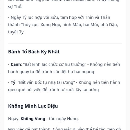
sợ Thổ.
- Ngày Tý lục hợp với Sửu, tam hợp với Thìn và Thân
thành Thủy cục. Xung Ngọ, hình Mão, hại Mùi, phá Dậu,
tuyệt Tỵ.
Bành Tổ Bách Kỵ Nhật
-
Canh
: “Bất kinh lạc chức cơ hư trướng” - Không nên tiến
hành quay tơ để tránh cũi dệt hư hại ngang
-
Tý
: “Bất vấn bốc tự nhạ tai ương” - Không nên tiến hành
gieo quẻ hỏi việc để tránh tự rước lấy tai ương
Khổng Minh Lục Diệu
Ngày:
Không Vong
- tức ngày Hung.
Mọi việc dễ bất thành. Công việc đi vào thế bế tắc, tiến độ