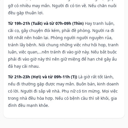
gỡ có nhiều may mắn. Người đi có tin về. Nếu chăn nuôi
đều gặp thuận lợi.
Từ 19h-21h (Tuất) và từ 07h-09h (Thìn)
Hay tranh luận,
cãi cọ, gây chuyện đói kém, phải đề phòng. Người ra đi
tốt nhất nên hoãn lại. Phòng người người nguyền rủa,
tránh lây bệnh. Nói chung những việc như hội họp, tranh
luận, việc quan,…nên tránh đi vào giờ này. Nếu bắt buộc
phải đi vào giờ này thì nên giữ miệng để hạn ché gây ẩu
đả hay cãi nhau.
Từ 21h-23h (Hợi) và từ 09h-11h (Tị)
Là giờ rất tốt lành,
nếu đi thường gặp được may mắn. Buôn bán, kinh doanh
có lời. Người đi sắp về nhà. Phụ nữ có tin mừng. Mọi việc
trong nhà đều hòa hợp. Nếu có bệnh cầu thì sẽ khỏi, gia
đình đều mạnh khỏe.