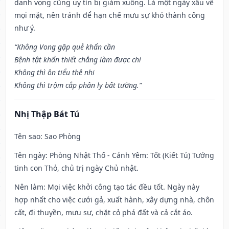
danh vọng cũng uy tín bị giảm xuống. Là một ngày xấu về
mọi mặt, nên tránh để hạn chế mưu sự khó thành công
như ý.
“Không Vong gặp quẻ khẩn cần
Bệnh tật khẩn thiết chẳng làm được chi
Không thì ôn tiểu thê nhi
Không thì trộm cắp phân ly bất tường.”
Nhị Thập Bát Tú
Tên sao
: Sao Phòng
Tên ngày
: Phòng Nhật Thố - Cảnh Yêm: Tốt (Kiết Tú) Tướng
tinh con Thỏ, chủ trị ngày Chủ nhật.
Nên làm
: Mọi việc khởi công tạo tác đều tốt. Ngày này
hợp nhất cho việc cưới gả, xuất hành, xây dựng nhà, chôn
cất, đi thuyền, mưu sự, chặt cỏ phá đất và cả cắt áo.