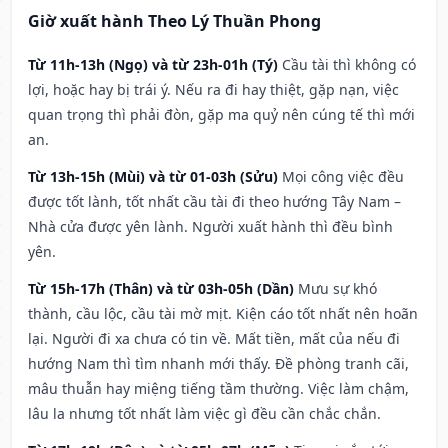
Giờ xuất hành Theo Lý Thuần Phong
Từ 11h-13h (Ngọ) và từ 23h-01h (Tý)
Cầu tài thì không có
lợi, hoặc hay bị trái ý. Nếu ra đi hay thiệt, gặp nạn, việc
quan trọng thì phải đòn, gặp ma quỷ nên cúng tế thì mới
an.
Từ 13h-15h (Mùi) và từ 01-03h (Sửu)
Mọi công việc đều
được tốt lành, tốt nhất cầu tài đi theo hướng Tây Nam –
Nhà cửa được yên lành. Người xuất hành thì đều bình
yên.
Từ 15h-17h (Thân) và từ 03h-05h (Dần)
Mưu sự khó
thành, cầu lộc, cầu tài mờ mịt. Kiện cáo tốt nhất nên hoãn
lại. Người đi xa chưa có tin về. Mất tiền, mất của nếu đi
hướng Nam thì tìm nhanh mới thấy. Đề phòng tranh cãi,
mâu thuẫn hay miệng tiếng tầm thường. Việc làm chậm,
lâu la nhưng tốt nhất làm việc gì đều cần chắc chắn.