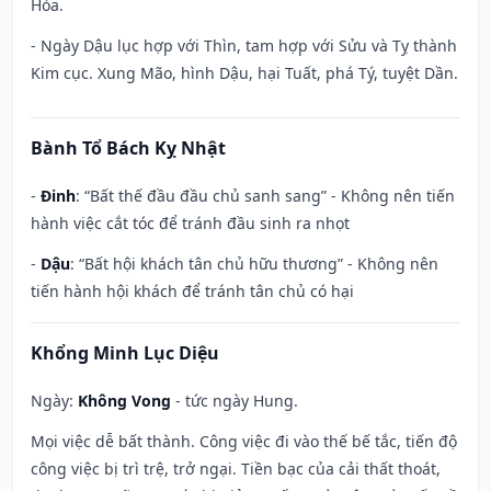
Hỏa.
- Ngày Dậu lục hợp với Thìn, tam hợp với Sửu và Tỵ thành
Kim cục. Xung Mão, hình Dậu, hại Tuất, phá Tý, tuyệt Dần.
Bành Tổ Bách Kỵ Nhật
-
Đinh
: “Bất thế đầu đầu chủ sanh sang” - Không nên tiến
hành việc cắt tóc để tránh đầu sinh ra nhọt
-
Dậu
: “Bất hội khách tân chủ hữu thương” - Không nên
tiến hành hội khách để tránh tân chủ có hại
Khổng Minh Lục Diệu
Ngày:
Không Vong
- tức ngày Hung.
Mọi việc dễ bất thành. Công việc đi vào thế bế tắc, tiến độ
công việc bị trì trệ, trở ngại. Tiền bạc của cải thất thoát,