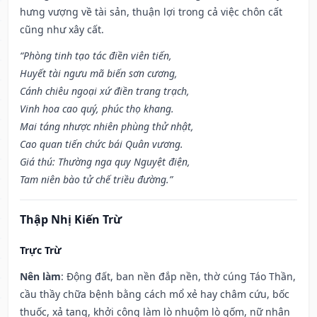
hưng vượng về tài sản, thuận lợi trong cả việc chôn cất
cũng như xây cất.
“Phòng tinh tạo tác điền viên tiến,
Huyết tài ngưu mã biến sơn cương,
Cánh chiêu ngoại xứ điền trang trạch,
Vinh hoa cao quý, phúc thọ khang.
Mai táng nhược nhiên phùng thử nhật,
Cao quan tiến chức bái Quân vương.
Giá thú: Thường nga quy Nguyệt điện,
Tam niên bào tử chế triều đường.”
Thập Nhị Kiến Trừ
Trực Trừ
Nên làm
: Động đất, ban nền đắp nền, thờ cúng Táo Thần,
cầu thầy chữa bệnh bằng cách mổ xẻ hay châm cứu, bốc
thuốc, xả tang, khởi công làm lò nhuộm lò gốm, nữ nhân