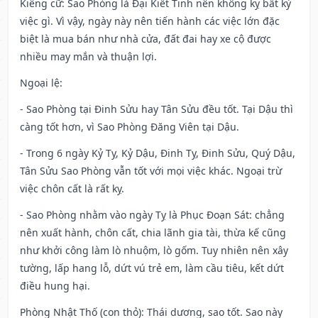
Kiêng cữ
: Sao Phòng là Đại Kiết Tinh nên không kỵ bất kỳ
việc gì. Vì vậy, ngày này nên tiến hành các việc lớn đặc
biệt là mua bán như nhà cửa, đất đai hay xe cộ được
nhiều may mắn và thuận lợi.
Ngoại lệ
:
- Sao Phòng tại Đinh Sửu hay Tân Sửu đều tốt. Tại Dậu thì
càng tốt hơn, vì Sao Phòng Đăng Viên tại Dậu.
- Trong 6 ngày Kỷ Tỵ, Kỷ Dậu, Đinh Tỵ, Đinh Sửu, Quý Dậu,
Tân Sửu Sao Phòng vẫn tốt với mọi việc khác. Ngoại trừ
việc chôn cất là rất kỵ.
- Sao Phòng nhằm vào ngày Tỵ là Phục Đoạn Sát: chẳng
nên xuất hành, chôn cất, chia lãnh gia tài, thừa kế cũng
như khởi công làm lò nhuộm, lò gốm. Tuy nhiên nên xây
tường, lấp hang lỗ, dứt vú trẻ em, làm cầu tiêu, kết dứt
điều hung hại.
Phòng Nhật Thố (con thỏ): Thái dương, sao tốt. Sao này