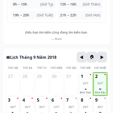
9h – 10h
(Giờ Tỵ)
15h – 16h
(Giờ Thân)
19h – 20h
(Giờ Tuất)
21h – 22h
(Giờ Hợi)
Điều bạn tìm kiếm cũng đang tìm kiếm bạn.
— Rumi
Lịch Tháng 9 Năm 2018
THỨ HAI
THỨ BA
THỨ TƯ
THỨ NĂM
THỨ SÁU
THỨ BẢY
CHỦ NHẬT
27
28
29
30
31
1
2
22/7
23/7
🐒
🐓
Bính Thân
Đinh Dậu
3
4
5
6
7
8
9
24/7
25/7
26/7
27/7
28/7
29/7
30/7
🐕
🐖
🐀
🐂
🐅
🐈
🐉