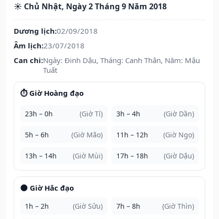
☀️ Chủ Nhật, Ngày 2 Tháng 9 Năm 2018
Dương lịch:
02/09/2018
Âm lịch:
23/07/2018
Can chi:
Ngày: Đinh Dậu, Tháng: Canh Thân, Năm: Mậu
Tuất
⏱️ Giờ Hoàng đạo
23h – 0h
(Giờ Tí)
3h – 4h
(Giờ Dần)
5h – 6h
(Giờ Mão)
11h – 12h
(Giờ Ngọ)
13h – 14h
(Giờ Mùi)
17h – 18h
(Giờ Dậu)
🌑 Giờ Hắc đạo
1h – 2h
(Giờ Sửu)
7h – 8h
(Giờ Thìn)