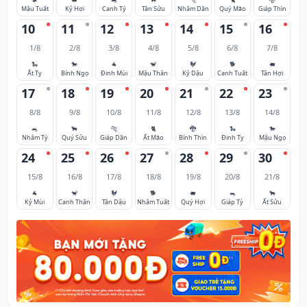
Mậu Tuất
Kỷ Hợi
Canh Tý
Tân Sửu
Nhâm Dần
Quý Mão
Giáp Thìn
10
11
12
13
14
15
16
1/8
2/8
3/8
4/8
5/8
6/8
7/8
🐍
🐎
🐐
🐒
🐓
🐕
🐖
Ất Tỵ
Bính Ngọ
Đinh Mùi
Mậu Thân
Kỷ Dậu
Canh Tuất
Tân Hợi
17
18
19
20
21
22
23
8/8
9/8
10/8
11/8
12/8
13/8
14/8
🐀
🐂
🐅
🐈
🐉
🐍
🐎
Nhâm Tý
Quý Sửu
Giáp Dần
Ất Mão
Bính Thìn
Đinh Tỵ
Mậu Ngọ
24
25
26
27
28
29
30
15/8
16/8
17/8
18/8
19/8
20/8
21/8
🐐
🐒
🐓
🐕
🐖
🐀
🐂
Kỷ Mùi
Canh Thân
Tân Dậu
Nhâm Tuất
Quý Hợi
Giáp Tý
Ất Sửu