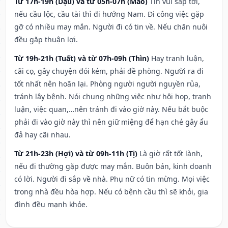
Từ 17h-19h (Dậu) và từ 05h-07h (Mão)
Tin vui sắp tới,
nếu cầu lộc, cầu tài thì đi hướng Nam. Đi công việc gặp
gỡ có nhiều may mắn. Người đi có tin về. Nếu chăn nuôi
đều gặp thuận lợi.
Từ 19h-21h (Tuất) và từ 07h-09h (Thìn)
Hay tranh luận,
cãi cọ, gây chuyện đói kém, phải đề phòng. Người ra đi
tốt nhất nên hoãn lại. Phòng người người nguyền rủa,
tránh lây bệnh. Nói chung những việc như hội họp, tranh
luận, việc quan,…nên tránh đi vào giờ này. Nếu bắt buộc
phải đi vào giờ này thì nên giữ miệng để hạn ché gây ẩu
đả hay cãi nhau.
Từ 21h-23h (Hợi) và từ 09h-11h (Tị)
Là giờ rất tốt lành,
nếu đi thường gặp được may mắn. Buôn bán, kinh doanh
có lời. Người đi sắp về nhà. Phụ nữ có tin mừng. Mọi việc
trong nhà đều hòa hợp. Nếu có bệnh cầu thì sẽ khỏi, gia
đình đều mạnh khỏe.