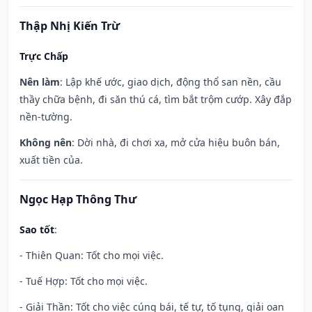
Thập Nhị Kiến Trừ
Trực Chấp
Nên làm
: Lập khế ước, giao dịch, động thổ san nền, cầu
thầy chữa bệnh, đi săn thú cá, tìm bắt trộm cướp. Xây đắp
nền-tường.
Không nên
: Dời nhà, đi chơi xa, mở cửa hiệu buôn bán,
xuất tiền của.
Ngọc Hạp Thông Thư
Sao tốt
:
- Thiên Quan: Tốt cho mọi việc.
- Tuế Hợp: Tốt cho mọi việc.
- Giải Thần: Tốt cho việc cúng bái, tế tự, tố tụng, giải oan