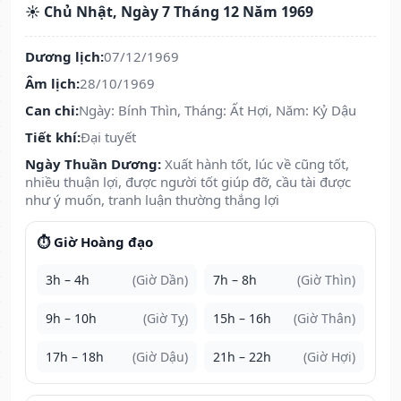
☀️ Chủ Nhật, Ngày 7 Tháng 12 Năm 1969
Dương lịch:
07/12/1969
Âm lịch:
28/10/1969
Can chi:
Ngày: Bính Thìn, Tháng: Ất Hợi, Năm: Kỷ Dậu
Tiết khí:
Đại tuyết
Ngày Thuần Dương:
Xuất hành tốt, lúc về cũng tốt,
nhiều thuận lợi, được người tốt giúp đỡ, cầu tài được
như ý muốn, tranh luận thường thắng lợi
⏱️ Giờ Hoàng đạo
3h – 4h
(Giờ Dần)
7h – 8h
(Giờ Thìn)
9h – 10h
(Giờ Tỵ)
15h – 16h
(Giờ Thân)
17h – 18h
(Giờ Dậu)
21h – 22h
(Giờ Hợi)