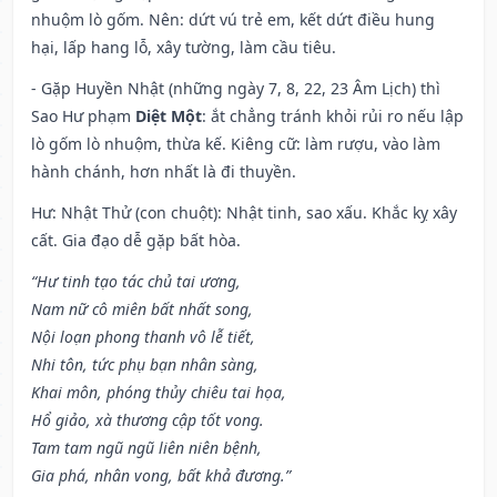
nhuộm lò gốm. Nên: dứt vú trẻ em, kết dứt điều hung
hại, lấp hang lỗ, xây tường, làm cầu tiêu.
- Gặp Huyền Nhật (những ngày 7, 8, 22, 23 Âm Lịch) thì
Sao Hư phạm
Diệt Một
: ắt chẳng tránh khỏi rủi ro nếu lập
lò gốm lò nhuộm, thừa kế. Kiêng cữ: làm rượu, vào làm
hành chánh, hơn nhất là đi thuyền.
Hư: Nhật Thử (con chuột): Nhật tinh, sao xấu. Khắc kỵ xây
cất. Gia đạo dễ gặp bất hòa.
“Hư tinh tạo tác chủ tai ương,
Nam nữ cô miên bất nhất song,
Nội loạn phong thanh vô lễ tiết,
Nhi tôn, tức phụ bạn nhân sàng,
Khai môn, phóng thủy chiêu tai họa,
Hổ giảo, xà thương cập tốt vong.
Tam tam ngũ ngũ liên niên bệnh,
Gia phá, nhân vong, bất khả đương.”