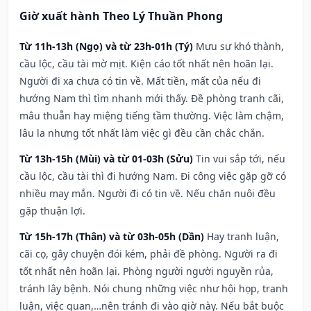
Giờ xuất hành Theo Lý Thuần Phong
Từ 11h-13h (Ngọ) và từ 23h-01h (Tý)
Mưu sự khó thành,
cầu lộc, cầu tài mờ mịt. Kiện cáo tốt nhất nên hoãn lại.
Người đi xa chưa có tin về. Mất tiền, mất của nếu đi
hướng Nam thì tìm nhanh mới thấy. Đề phòng tranh cãi,
mâu thuẫn hay miệng tiếng tầm thường. Việc làm chậm,
lâu la nhưng tốt nhất làm việc gì đều cần chắc chắn.
Từ 13h-15h (Mùi) và từ 01-03h (Sửu)
Tin vui sắp tới, nếu
cầu lộc, cầu tài thì đi hướng Nam. Đi công việc gặp gỡ có
nhiều may mắn. Người đi có tin về. Nếu chăn nuôi đều
gặp thuận lợi.
Từ 15h-17h (Thân) và từ 03h-05h (Dần)
Hay tranh luận,
cãi cọ, gây chuyện đói kém, phải đề phòng. Người ra đi
tốt nhất nên hoãn lại. Phòng người người nguyền rủa,
tránh lây bệnh. Nói chung những việc như hội họp, tranh
luận, việc quan,…nên tránh đi vào giờ này. Nếu bắt buộc