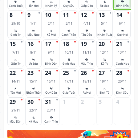
🐕
🐖
🐀
🐂
🐅
🐈
🐉
Canh Tuất
Tân Hợi
Nhâm Tý
Quý Sửu
Giáp Dần
Ất Mão
Bính Thìn
8
9
10
11
12
13
14
29/10
1/11
2/11
3/11
4/11
5/11
6/11
🐍
🐎
🐐
🐒
🐓
🐕
🐖
Đinh Tỵ
Mậu Ngọ
Kỷ Mùi
Canh Thân
Tân Dậu
Nhâm Tuất
Quý Hợi
15
16
17
18
19
20
21
7/11
8/11
9/11
10/11
11/11
12/11
13/11
🐀
🐂
🐅
🐈
🐉
🐍
🐎
Giáp Tý
Ất Sửu
Bính Dần
Đinh Mão
Mậu Thìn
Kỷ Tỵ
Canh Ngọ
22
23
24
25
26
27
28
14/11
15/11
16/11
17/11
18/11
19/11
20/11
🐐
🐒
🐓
🐕
🐖
🐀
🐂
Tân Mùi
Nhâm Thân
Quý Dậu
Giáp Tuất
Ất Hợi
Bính Tý
Đinh Sửu
29
30
31
1
2
3
4
21/11
22/11
23/11
🐅
🐈
🐉
Mậu Dần
Kỷ Mão
Canh Thìn