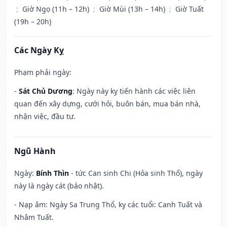
;
Giờ Ngọ (11h – 12h)
;
Giờ Mùi (13h – 14h)
;
Giờ Tuất
(19h – 20h)
Các Ngày Kỵ
Phạm phải ngày:
-
Sát Chủ Dương
: Ngày này kỵ tiến hành các việc liên
quan đến xây dựng, cưới hỏi, buôn bán, mua bán nhà,
nhận việc, đầu tư.
Ngũ Hành
Ngày:
Bính Thìn
- tức Can sinh Chi (Hỏa sinh Thổ), ngày
này là ngày cát (bảo nhật).
- Nạp âm: Ngày Sa Trung Thổ, kỵ các tuổi: Canh Tuất và
Nhâm Tuất.