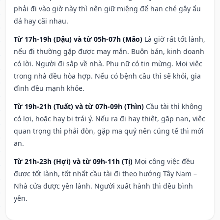
phải đi vào giờ này thì nên giữ miệng để hạn ché gây ẩu
đả hay cãi nhau.
Từ 17h-19h (Dậu) và từ 05h-07h (Mão)
Là giờ rất tốt lành,
nếu đi thường gặp được may mắn. Buôn bán, kinh doanh
có lời. Người đi sắp về nhà. Phụ nữ có tin mừng. Mọi việc
trong nhà đều hòa hợp. Nếu có bệnh cầu thì sẽ khỏi, gia
đình đều mạnh khỏe.
Từ 19h-21h (Tuất) và từ 07h-09h (Thìn)
Cầu tài thì không
có lợi, hoặc hay bị trái ý. Nếu ra đi hay thiệt, gặp nạn, việc
quan trọng thì phải đòn, gặp ma quỷ nên cúng tế thì mới
an.
Từ 21h-23h (Hợi) và từ 09h-11h (Tị)
Mọi công việc đều
được tốt lành, tốt nhất cầu tài đi theo hướng Tây Nam –
Nhà cửa được yên lành. Người xuất hành thì đều bình
yên.