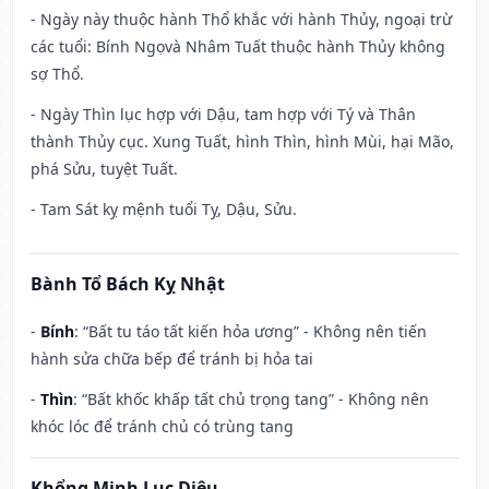
- Ngày này thuộc hành Thổ khắc với hành Thủy, ngoại trừ
các tuổi: Bính Ngọvà Nhâm Tuất thuộc hành Thủy không
sợ Thổ.
- Ngày Thìn lục hợp với Dậu, tam hợp với Tý và Thân
thành Thủy cục. Xung Tuất, hình Thìn, hình Mùi, hại Mão,
phá Sửu, tuyệt Tuất.
- Tam Sát kỵ mệnh tuổi Tỵ, Dậu, Sửu.
Bành Tổ Bách Kỵ Nhật
-
Bính
: “Bất tu táo tất kiến hỏa ương” - Không nên tiến
hành sửa chữa bếp để tránh bị hỏa tai
-
Thìn
: “Bất khốc khấp tất chủ trọng tang” - Không nên
khóc lóc để tránh chủ có trùng tang
Khổng Minh Lục Diệu