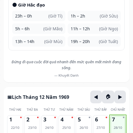
🌑 Giờ Hắc đạo
23h – 0h
(Giờ Tí)
1h – 2h
(Giờ Sửu)
5h – 6h
(Giờ Mão)
11h – 12h
(Giờ Ngọ)
13h – 14h
(Giờ Mùi)
19h – 20h
(Giờ Tuất)
Đừng đi qua cuộc đời quá nhanh đến mức quên mất mình đang
sống.
— Khuyết Danh
Lịch Tháng 12 Năm 1969
THỨ HAI
THỨ BA
THỨ TƯ
THỨ NĂM
THỨ SÁU
THỨ BẢY
CHỦ NHẬT
1
2
3
4
5
6
7
22/10
23/10
24/10
25/10
26/10
27/10
28/10