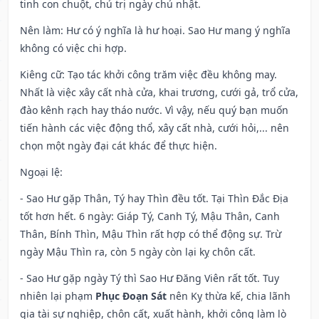
tinh con chuột, chủ trị ngày chủ nhật.
Nên làm
: Hư có ý nghĩa là hư hoại. Sao Hư mang ý nghĩa
không có việc chi hợp.
Kiêng cữ
: Tạo tác khởi công trăm việc đều không may.
Nhất là việc xây cất nhà cửa, khai trương, cưới gả, trổ cửa,
đào kênh rạch hay tháo nước. Vì vậy, nếu quý bạn muốn
tiến hành các việc động thổ, xây cất nhà, cưới hỏi,... nên
chọn một ngày đại cát khác để thực hiện.
Ngoại lệ
:
- Sao Hư gặp Thân, Tý hay Thìn đều tốt. Tại Thìn Đắc Địa
tốt hơn hết. 6 ngày: Giáp Tý, Canh Tý, Mậu Thân, Canh
Thân, Bính Thìn, Mậu Thìn rất hợp có thể động sự. Trừ
ngày Mậu Thìn ra, còn 5 ngày còn lại kỵ chôn cất.
- Sao Hư gặp ngày Tý thì Sao Hư Đăng Viên rất tốt. Tuy
nhiên lại phạm
Phục Đoạn Sát
nên Kỵ thừa kế, chia lãnh
gia tài sự nghiệp, chôn cất, xuất hành, khởi công làm lò