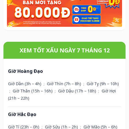
XEM TỐT XẤU NGÀY 7 THÁNG 12
Giờ Hoàng Đạo
Giờ Dần (3h – 4h)
;
Giờ Thìn (7h – 8h)
;
Giờ Tỵ (9h – 10h)
;
Giờ Thân (15h – 16h)
;
Giờ Dậu (17h – 18h)
;
Giờ Hợi
(21h – 22h)
Giờ Hắc Đạo
Giờ Tí (23h – 0h)
;
Giờ Sửu (1h – 2h)
;
Giờ Mão (5h – 6h)