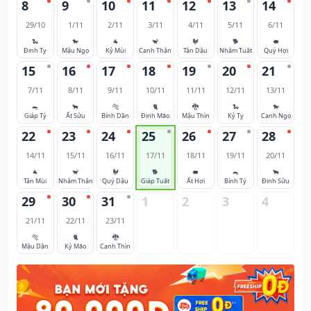
8
9
10
11
12
13
14
29/10
1/11
2/11
3/11
4/11
5/11
6/11
🐍
🐎
🐐
🐒
🐓
🐕
🐖
Đinh Tỵ
Mậu Ngọ
Kỷ Mùi
Canh Thân
Tân Dậu
Nhâm Tuất
Quý Hợi
15
16
17
18
19
20
21
7/11
8/11
9/11
10/11
11/11
12/11
13/11
🐀
🐂
🐅
🐈
🐉
🐍
🐎
Giáp Tý
Ất Sửu
Bính Dần
Đinh Mão
Mậu Thìn
Kỷ Tỵ
Canh Ngọ
22
23
24
25
26
27
28
14/11
15/11
16/11
17/11
18/11
19/11
20/11
🐐
🐒
🐓
🐕
🐖
🐀
🐂
Tân Mùi
Nhâm Thân
Quý Dậu
Giáp Tuất
Ất Hợi
Bính Tý
Đinh Sửu
29
30
31
1
2
3
4
21/11
22/11
23/11
🐅
🐈
🐉
Mậu Dần
Kỷ Mão
Canh Thìn