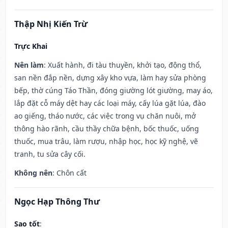
Thập Nhị Kiến Trừ
Trực Khai
Nên làm
: Xuất hành, đi tàu thuyền, khởi tạo, động thổ,
san nền đắp nền, dựng xây kho vựa, làm hay sửa phòng
bếp, thờ cúng Táo Thần, đóng giường lót giường, may áo,
lắp đặt cỗ máy dệt hay các loại máy, cấy lúa gặt lúa, đào
ao giếng, tháo nước, các việc trong vụ chăn nuôi, mở
thông hào rãnh, cầu thầy chữa bệnh, bốc thuốc, uống
thuốc, mua trâu, làm rượu, nhập học, học kỹ nghệ, vẽ
tranh, tu sửa cây cối.
Không nên
: Chôn cất
Ngọc Hạp Thông Thư
Sao tốt
: