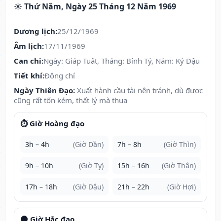
☀️ Thứ Năm, Ngày 25 Tháng 12 Năm 1969
Dương lịch:
25/12/1969
Âm lịch:
17/11/1969
Can chi:
Ngày: Giáp Tuất, Tháng: Bính Tý, Năm: Kỷ Dậu
Tiết khí:
Đông chí
Ngày Thiên Đạo:
Xuất hành cầu tài nên tránh, dù được
cũng rất tốn kém, thất lý mà thua
⏱️ Giờ Hoàng đạo
3h – 4h
(Giờ Dần)
7h – 8h
(Giờ Thìn)
9h – 10h
(Giờ Tỵ)
15h – 16h
(Giờ Thân)
17h – 18h
(Giờ Dậu)
21h – 22h
(Giờ Hợi)
🌑 Giờ Hắc đạo