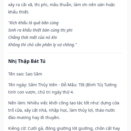
xảy ra cãi vã, thị phi, mâu thuẫn, làm ơn nên oán hoặc
khẩu thiệt.
“Xích Khẩu là quả bần cùng
Sinh ra khẩu thiệt bàn cùng thị phi
Chẳng thời mất của nó khi
Không thì chó cắn phân ly vợ chồng.”
Nhị Thập Bát Tú
Tên sao
: Sao Sâm
Tên ngày
: Sâm Thủy Viên - Đỗ Mậu: Tốt (Bình Tú) Tướng
tinh con vượn, chủ trị ngày thứ 4.
Nên làm
: Nhiều việc khởi công tạo tác tốt như: dựng cửa
trổ cửa, xây cất nhà, nhập học, làm thủy lợi, tháo nước
đào mương hay đi thuyền.
Kiêng cữ
: Cưới gả, đóng giường lót giường, chôn cất hay