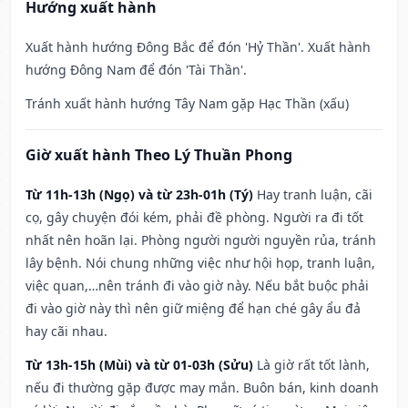
Hướng xuất hành
Xuất hành hướng Đông Bắc để đón 'Hỷ Thần'. Xuất hành
hướng Đông Nam để đón 'Tài Thần'.
Tránh xuất hành hướng Tây Nam gặp Hạc Thần (xấu)
Giờ xuất hành Theo Lý Thuần Phong
Từ 11h-13h (Ngọ) và từ 23h-01h (Tý)
Hay tranh luận, cãi
cọ, gây chuyện đói kém, phải đề phòng. Người ra đi tốt
nhất nên hoãn lại. Phòng người người nguyền rủa, tránh
lây bệnh. Nói chung những việc như hội họp, tranh luận,
việc quan,…nên tránh đi vào giờ này. Nếu bắt buộc phải
đi vào giờ này thì nên giữ miệng để hạn ché gây ẩu đả
hay cãi nhau.
Từ 13h-15h (Mùi) và từ 01-03h (Sửu)
Là giờ rất tốt lành,
nếu đi thường gặp được may mắn. Buôn bán, kinh doanh