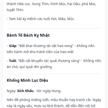
thành Hỏa cục. Xung Thìn, hình Mùi, hại Dậu, phá Mùi,
tuyệt Thìn.
- Tam Sát kỵ mệnh các tuổi Hợi, Mão, Mùi.
Bành Tổ Bách Kỵ Nhật
-
Giáp
: “Bất khai thương tài vật hao vong” - Không nên
tiến hành mở kho tránh tiền của hao mất
-
Tuất
: “Bất cật khuyển tác quái thượng sàng” - Không nên
ăn chó, quỉ quái lên giường
Khổng Minh Lục Diệu
Ngày:
Xích Khẩu
- tức ngày Hung.
Nên đề phòng miệng lưỡi, mâu thuẫn hay tranh cãi. Ngày
này là ngày xấu, mưu sự khó thành, dễ dẫn đến nội bộ