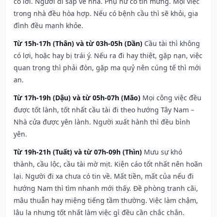
có lời. Người đi sắp về nhà. Phụ nữ có tin mừng. Mọi việc
trong nhà đều hòa hợp. Nếu có bệnh cầu thì sẽ khỏi, gia
đình đều mạnh khỏe.
Từ 15h-17h (Thân) và từ 03h-05h (Dần)
Cầu tài thì không
có lợi, hoặc hay bị trái ý. Nếu ra đi hay thiệt, gặp nạn, việc
quan trọng thì phải đòn, gặp ma quỷ nên cúng tế thì mới
an.
Từ 17h-19h (Dậu) và từ 05h-07h (Mão)
Mọi công việc đều
được tốt lành, tốt nhất cầu tài đi theo hướng Tây Nam –
Nhà cửa được yên lành. Người xuất hành thì đều bình
yên.
Từ 19h-21h (Tuất) và từ 07h-09h (Thìn)
Mưu sự khó
thành, cầu lộc, cầu tài mờ mịt. Kiện cáo tốt nhất nên hoãn
lại. Người đi xa chưa có tin về. Mất tiền, mất của nếu đi
hướng Nam thì tìm nhanh mới thấy. Đề phòng tranh cãi,
mâu thuẫn hay miệng tiếng tầm thường. Việc làm chậm,
lâu la nhưng tốt nhất làm việc gì đều cần chắc chắn.