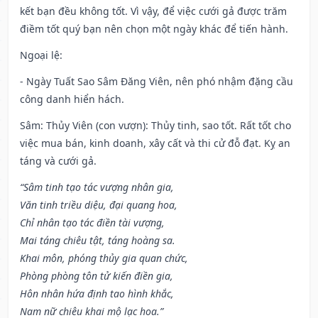
kết bạn đều không tốt. Vì vậy, để việc cưới gả được trăm
điềm tốt quý bạn nên chọn một ngày khác để tiến hành.
Ngoại lệ
:
- Ngày Tuất Sao Sâm Đăng Viên, nên phó nhậm đặng cầu
công danh hiển hách.
Sâm: Thủy Viên (con vượn): Thủy tinh, sao tốt. Rất tốt cho
việc mua bán, kinh doanh, xây cất và thi cử đỗ đạt. Kỵ an
táng và cưới gả.
“Sâm tinh tạo tác vượng nhân gia,
Văn tinh triều diệu, đại quang hoa,
Chỉ nhân tạo tác điền tài vượng,
Mai táng chiêu tật, táng hoàng sa.
Khai môn, phóng thủy gia quan chức,
Phòng phòng tôn tử kiến điền gia,
Hôn nhân hứa định tao hình khắc,
Nam nữ chiêu khai mộ lạc hoa.”