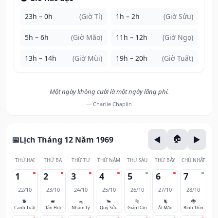
23h – 0h
(Giờ Tí)
1h – 2h
(Giờ Sửu)
5h – 6h
(Giờ Mão)
11h – 12h
(Giờ Ngọ)
13h – 14h
(Giờ Mùi)
19h – 20h
(Giờ Tuất)
Một ngày không cười là một ngày lãng phí.
— Charlie Chaplin
Lịch Tháng 12 Năm 1969
THỨ HAI
THỨ BA
THỨ TƯ
THỨ NĂM
THỨ SÁU
THỨ BẢY
CHỦ NHẬT
1
2
3
4
5
6
7
22/10
23/10
24/10
25/10
26/10
27/10
28/10
🐕
🐖
🐀
🐂
🐅
🐈
🐉
Canh Tuất
Tân Hợi
Nhâm Tý
Quý Sửu
Giáp Dần
Ất Mão
Bính Thìn