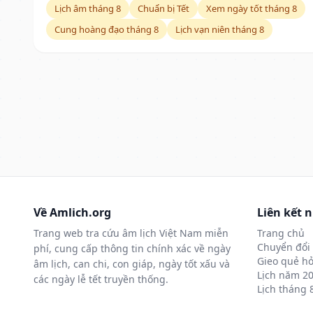
Lịch âm tháng 8
Chuẩn bị Tết
Xem ngày tốt tháng 8
Cung hoàng đạo tháng 8
Lịch vạn niên tháng 8
Về Amlich.org
Liên kết 
Trang web tra cứu âm lịch Việt Nam miễn
Trang chủ
Chuyển đổi 
phí, cung cấp thông tin chính xác về ngày
Gieo quẻ hỏ
âm lịch, can chi, con giáp, ngày tốt xấu và
Lịch năm 2
các ngày lễ tết truyền thống.
Lịch tháng 