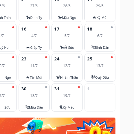
6/6
27/6
28/6
29/6
🐍
🐎
🐐
nh Thìn
Đinh Tỵ
Mậu Ngọ
Kỷ Mùi
16
17
18
3/7
4/7
5/7
6/7
🐀
🐂
🐅
uý Hợi
Giáp Tý
Ất Sửu
Bính Dần
23
24
25
0/7
11/7
12/7
13/7
🐐
🐒
🐓
nh Ngọ
Tân Mùi
Nhâm Thân
Quý Dậu
30
31
1
7/7
18/7
19/7
🐅
🐈
nh Sửu
Mậu Dần
Kỷ Mão