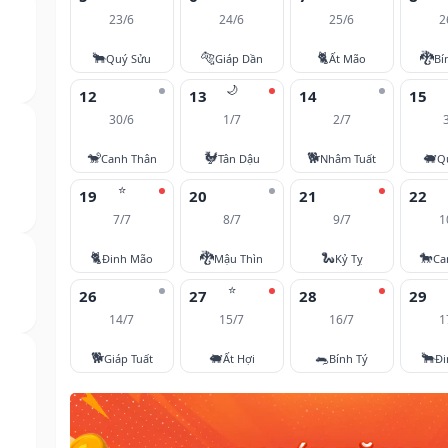
23/6
24/6
25/6
2
🐂
🐅
🐈
🐉
Quý Sửu
Giáp Dần
Ất Mão
Bí
🌙
12
13
14
15
30/6
1/7
2/7
🐒
🐓
🐕
🐖
Canh Thân
Tân Dậu
Nhâm Tuất
Q
⭐
19
20
21
22
7/7
8/7
9/7
1
🐈
🐉
🐍
🐎
Đinh Mão
Mậu Thìn
Kỷ Tỵ
Ca
⭐
26
27
28
29
14/7
15/7
16/7
1
🐕
🐖
🐀
🐂
Giáp Tuất
Ất Hợi
Bính Tý
Đi