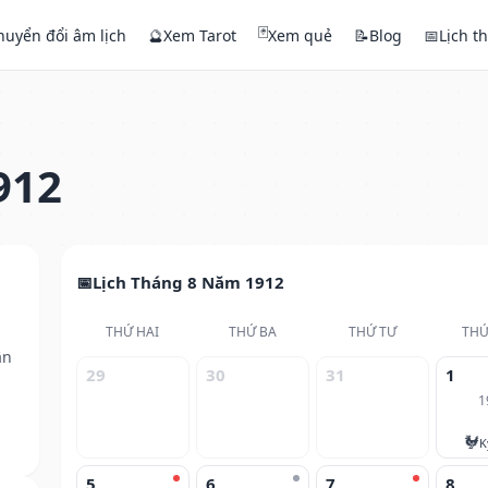
🃏
huyển đổi âm lịch
🔮
Xem Tarot
Xem quẻ
📝
Blog
📅
Lịch t
912
Lịch Tháng 8 Năm 1912
THỨ HAI
THỨ BA
THỨ TƯ
THỨ
ân
29
30
31
1
1
🐓
K
5
6
7
8