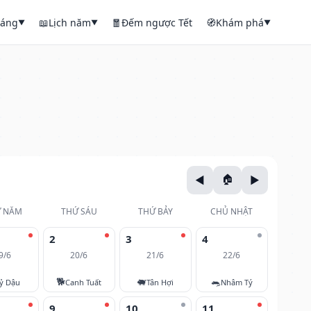
háng
📖
Lịch năm
🧧
Đếm ngược Tết
🧭
Khám phá
▼
▼
▼
 NĂM
THỨ SÁU
THỨ BẢY
CHỦ NHẬT
2
3
4
9/6
20/6
21/6
22/6
🐕
🐖
🐀
ỷ Dậu
Canh Tuất
Tân Hợi
Nhâm Tý
9
10
11