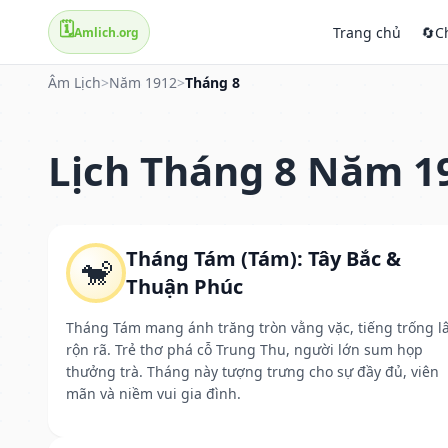
🗓️
Trang chủ
🔄
C
Amlich.org
Âm Lịch
>
Năm 1912
>
Tháng 8
Lịch Tháng 8 Năm 1
Tháng Tám (Tám): Tây Bắc &
🐒
Thuận Phúc
Tháng Tám mang ánh trăng tròn vằng vặc, tiếng trống l
rộn rã. Trẻ thơ phá cỗ Trung Thu, người lớn sum họp
thưởng trà. Tháng này tượng trưng cho sự đầy đủ, viên
mãn và niềm vui gia đình.