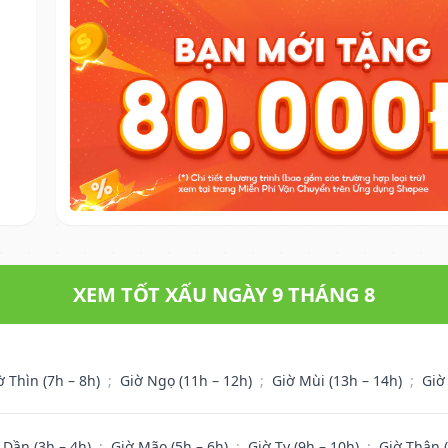
XEM TỐT XẤU NGÀY 9 THÁNG 8
ờ Thìn (7h – 8h)
;
Giờ Ngọ (11h – 12h)
;
Giờ Mùi (13h – 14h)
;
Giờ
 Dần (3h – 4h)
;
Giờ Mão (5h – 6h)
;
Giờ Tỵ (9h – 10h)
;
Giờ Thân 