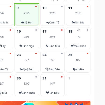
9
10
11
0/6
21/6
22/6
23/6
🐖
🐀
🐂
u Tuất
Kỷ Hợi
Canh Tý
Tân Sửu
🌙
16
17
18
7/6
28/6
29/6
1/7
🐎
🐐
🐒
Ất Tỵ
Bính Ngọ
Đinh Mùi
Mậu Thân
23
24
25
5/7
6/7
7/7
8/7
🐂
🐅
🐈
hâm Tý
Quý Sửu
Giáp Dần
Ất Mão
30
31
1
2/7
13/7
14/7
🐒
🐓
ỷ Mùi
Canh Thân
Tân Dậu