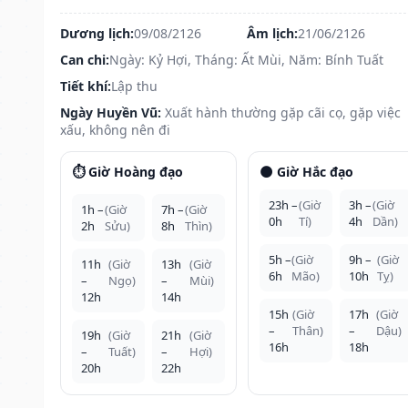
Dương lịch:
09/08/2126
Âm lịch:
21/06/2126
Can chi:
Ngày: Kỷ Hợi, Tháng: Ất Mùi, Năm: Bính Tuất
Tiết khí:
Lập thu
Ngày Huyền Vũ:
Xuất hành thường gặp cãi cọ, gặp việc
xấu, không nên đi
⏱️ Giờ Hoàng đạo
🌑 Giờ Hắc đạo
23h –
(Giờ
3h –
(Giờ
1h –
(Giờ
7h –
(Giờ
0h
Tí)
4h
Dần)
2h
Sửu)
8h
Thìn)
5h –
(Giờ
9h –
(Giờ
11h
(Giờ
13h
(Giờ
6h
Mão)
10h
Tỵ)
–
Ngọ)
–
Mùi)
12h
14h
15h
(Giờ
17h
(Giờ
–
Thân)
–
Dậu)
19h
(Giờ
21h
(Giờ
16h
18h
–
Tuất)
–
Hợi)
20h
22h