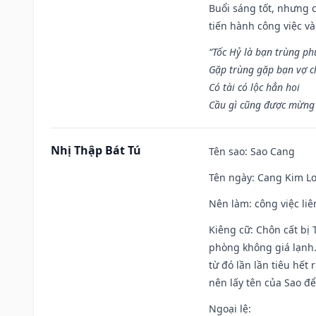
Buổi sáng tốt, nhưng 
tiến hành công việc v
“Tốc Hỷ là bạn trùng p
Gặp trùng gặp bạn vợ c
Có tài có lộc hẳn hoi
Cầu gì cũng được mừng 
Nhị Thập Bát Tú
Tên sao
: Sao Cang
Tên ngày
: Cang Kim Lo
Nên làm
: công việc l
Kiêng cữ
: Chôn cất bị
phòng không giá lạnh.
từ đó lần lần tiêu hết
nên lấy tên của Sao để
Ngoại lệ
: