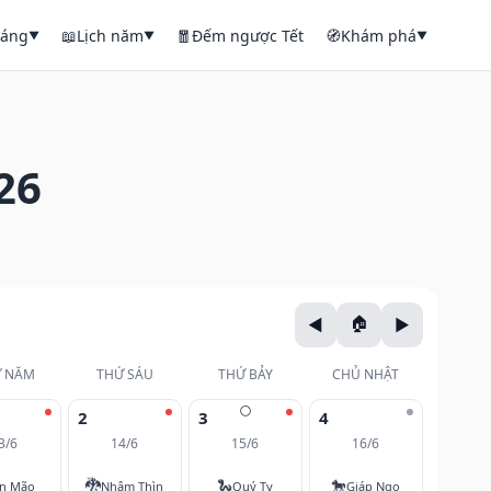
háng
📖
Lịch năm
🧧
Đếm ngược Tết
🧭
Khám phá
▼
▼
▼
26
 NĂM
THỨ SÁU
THỨ BẢY
CHỦ NHẬT
🌕
2
3
4
3/6
14/6
15/6
16/6
🐉
🐍
🐎
ân Mão
Nhâm Thìn
Quý Tỵ
Giáp Ngọ