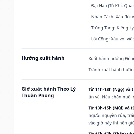
- Đại Hao (Tử Khí, Qua
- Nhân Cách: Xấu đối vớ
- Trùng Tang: Kiêng kỵ
- Lôi Công: Xấu với vi
Hướng xuất hành
Xuất hành hướng Đông
Tránh xuất hành hướng
Giờ xuất hành Theo Lý
Từ 11h-13h (Ngọ) và t
Thuần Phong
tin về. Nếu chăn nuôi 
Từ 13h-15h (Mùi) và t
người nguyền rủa, trá
vào giờ này thì nên g
Từ 15h-17h (Thân) và 