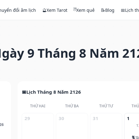
🃏
huyển đổi âm lịch
🔮
Xem Tarot
Xem quẻ
📝
Blog
📅
Lịch t
gày 9 Tháng 8 Năm 21
Lịch Tháng 8 Năm 2126
THỨ HAI
THỨ BA
THỨ TƯ
THỨ
29
30
31
1
26
1
🐈
T