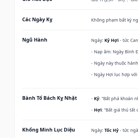
Các Ngày Kỵ
Không phạm bất kỳ ngày
Ngũ Hành
Ngày:
Kỷ Hợi
- tức Can
- Nạp âm: Ngày Bình Đị
- Ngày này thuộc hành
- Ngày Hợi lục hợp vớ
Bành Tổ Bách Kỵ Nhật
-
Kỷ
: “Bất phá khoán 
-
Hợi
: “Bất giá thú tấ
Khổng Minh Lục Diệu
Ngày:
Tốc Hỷ
- tức ngà