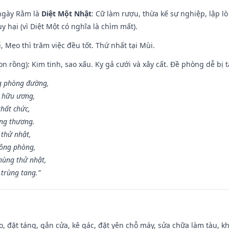
ngày Rằm là
Diệt Một Nhật
: Cữ làm rượu, thừa kế sự nghiệp, lập 
 hại (vì Diệt Một có nghĩa là chìm mất).
, Mẹo thì trăm việc đều tốt. Thứ nhất tại Mùi.
n rồng): Kim tinh, sao xấu. Kỵ gả cưới và xây cất. Đề phòng dễ bị t
ng phòng đường,
ủ hữu ương,
thất chức,
ang thương.
 thử nhật,
hông phòng,
hùng thử nhật,
 trùng tang.”
o, đặt táng, gắn cửa, kê gác, đặt yên chỗ máy, sửa chữa làm tàu, kh