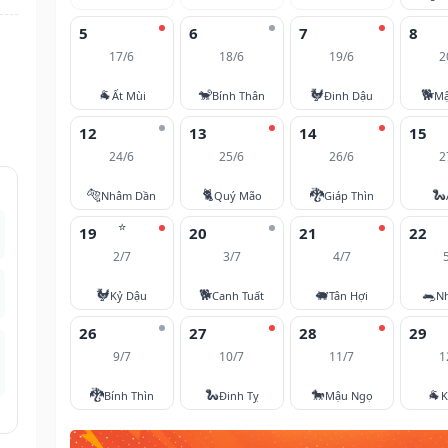
5
6
7
8
17/6
18/6
19/6
2
🐐
🐒
🐓
🐕
Ất Mùi
Bính Thân
Đinh Dậu
Mậ
12
13
14
15
24/6
25/6
26/6
2
🐅
🐈
🐉
🐍
Nhâm Dần
Quý Mão
Giáp Thìn
⭐
19
20
21
22
2/7
3/7
4/7
🐓
🐕
🐖
🐀
Kỷ Dậu
Canh Tuất
Tân Hợi
N
26
27
28
29
9/7
10/7
11/7
1
🐉
🐍
🐎
🐐
Bính Thìn
Đinh Tỵ
Mậu Ngọ
K