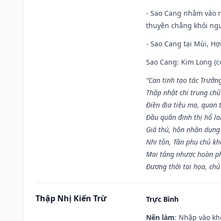
- Sao Cang nhằm vào 
thuyền chẳng khỏi nguy
- Sao Cang tại Mùi, Hợi
Sao Cang: Kim Long (co
“Can tinh tạo tác Trưở
Thập nhật chi trung ch
Điền địa tiêu ma, quan 
Đầu quân định thị hổ l
Giá thú, hôn nhân dụng
Nhi tôn, Tân phụ chủ k
Mai táng nhược hoàn p
Đương thời tai họa, chủ
Thập Nhị Kiến Trừ
Trực Bình
Nên làm
: Nhập vào kh