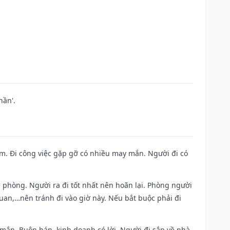
hần'.
Nam. Đi công việc gặp gỡ có nhiều may mắn. Người đi có
ề phòng. Người ra đi tốt nhất nên hoãn lại. Phòng người
uan,…nên tránh đi vào giờ này. Nếu bắt buộc phải đi
 mắn. Buôn bán, kinh doanh có lời. Người đi sắp về nhà.