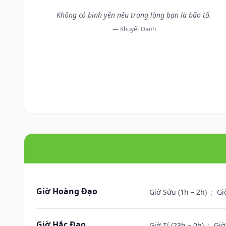
Không có bình yên nếu trong lòng bạn là bão tố.
— Khuyết Danh
Giờ Hoàng Đạo
Giờ Sửu (1h – 2h)
;
Gi
Giờ Hắc Đạo
Giờ Tí (23h – 0h)
;
Giờ