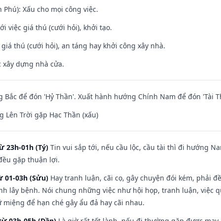
n Phú): Xấu cho mọi công việc.
i việc giá thú (cưới hỏi), khởi tạo.
 giá thú (cưới hỏi), an táng hay khởi công xây nhà.
ệc xây dựng nhà cửa.
 Bắc để đón 'Hỷ Thần'. Xuất hành hướng Chính Nam để đón 'Tài T
 Lên Trời gặp Hạc Thần (xấu)
ừ 23h-01h (Tý)
Tin vui sắp tới, nếu cầu lộc, cầu tài thì đi hướng 
đều gặp thuận lợi.
ừ 01-03h (Sửu)
Hay tranh luận, cãi cọ, gây chuyện đói kém, phải đ
nh lây bệnh. Nói chung những việc như hội họp, tranh luận, việc q
iữ miệng để hạn ché gây ẩu đả hay cãi nhau.
từ 03h-05h (Dần)
Là giờ rất tốt lành, nếu đi thường gặp được may