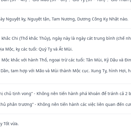
 Nguyệt kỵ, Nguyệt tận, Tam Nương, Dương Công Kỵ Nhật nào.
 khắc Chi (Thổ khắc Thủy), ngày này là ngày cát trung bình (chế nh
a Mộc, kỵ các tuổi: Quý Tỵ và Ất Mùi.
 Mộc khắc với hành Thổ, ngoại trừ các tuổi: Tân Mùi, Kỷ Dậu và Đ
i Dần, tam hợp với Mão và Mùi thành Mộc cục. Xung Tỵ, hình Hợi, h
nhị chủ tịnh vong” - Không nên tiến hành phá khoán để tránh cả 2
t chủ phân trương” - Không nên tiến hành các việc liên quan đến cướ
y Tốt vừa.