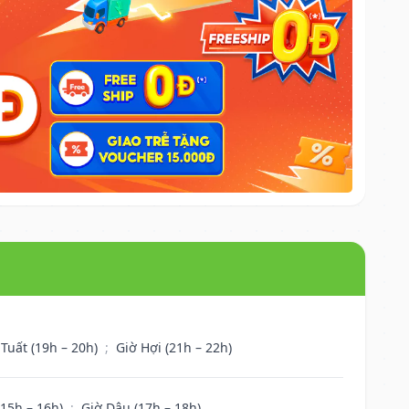
 Tuất (19h – 20h)
;
Giờ Hợi (21h – 22h)
(15h – 16h)
;
Giờ Dậu (17h – 18h)