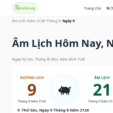
🗓️
Trang chủ
🔄
C
Amlich.org
Âm Lịch
>
Năm 2126
>
Tháng 8
>
Ngày 9
Âm Lịch Hôm Nay, N
Ngày Kỷ Hợi, Tháng Ất Mùi, Năm Bính Tuất
DƯƠNG LỊCH
ÂM LỊCH
9
21
🐖
Tháng 8 Năm 2126
Tháng 6 Năm 21
☀️ Thứ Sáu, Ngày 9 Tháng 8 Năm 2126