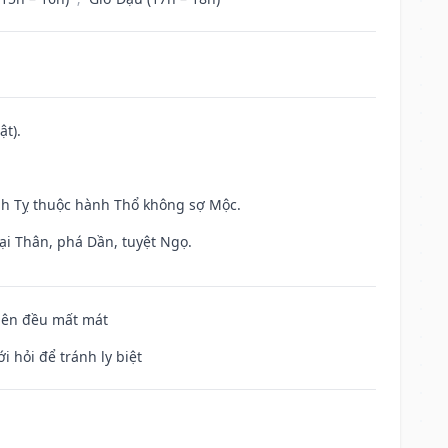
ật).
inh Tỵ thuộc hành Thổ không sợ Mộc.
ại Thân, phá Dần, tuyệt Ngọ.
 bên đều mất mát
i hỏi để tránh ly biệt