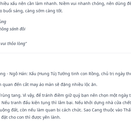
chiều xấu nên cần làm nhanh. Niềm vui nhanh chóng, nên dùng để 
ào buổi sáng, càng sớm càng tốt.
hùng
hồng sánh đôi
vui thỏa lòng”
ng - Ngô Hán: Xấu (Hung Tú) Tướng tinh con Rồng, chủ trị ngày th
iên quan đến cắt may áo màn sẽ đặng nhiều lộc ăn.
 Trùng tang. Vì vậy, để tránh điềm giữ quý bạn nên chọn một ngày 
 Nếu tranh đấu kiện tụng thì lâm bại. Nếu khởi dựng nhà cửa chết 
 ruộng đất, còn nếu làm quan bị cách chức. Sao Cang thuộc vào Thấ
 đặt cho con thì được yên lành.