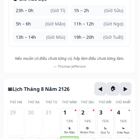
23h – 0h
(Giờ Tí)
1h – 2h
(Giờ Sửu)
5h – 6h
(Giờ Mão)
11h – 12h
(Giờ Ngọ)
13h – 14h
(Giờ Mùi)
19h – 20h
(Giờ Tuất)
Nếu muốn có điều chưa từng có, hãy làm điều chưa từng làm.
— Thomas Jefferson
Lịch Tháng 8 Năm 2126
THỨ HAI
THỨ BA
THỨ TƯ
THỨ NĂM
THỨ SÁU
THỨ BẢY
CHỦ NHẬT
29
30
31
1
2
3
4
13/6
14/6
15/6
16/6
🐈
🐉
🐍
🐎
Tân Mão
Nhâm Thìn
Quý Tỵ
Giáp Ngọ