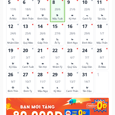
5
6
7
8
9
10
11
17/6
18/6
19/6
20/6
21/6
22/6
23/6
🐐
🐒
🐓
🐕
🐖
🐀
🐂
Ất Mùi
Bính Thân
Đinh Dậu
Mậu Tuất
Kỷ Hợi
Canh Tý
Tân Sửu
12
13
14
15
16
17
18
24/6
25/6
26/6
27/6
28/6
29/6
1/7
🐅
🐈
🐉
🐍
🐎
🐐
🐒
Nhâm Dần
Quý Mão
Giáp Thìn
Ất Tỵ
Bính Ngọ
Đinh Mùi
Mậu Thân
19
20
21
22
23
24
25
2/7
3/7
4/7
5/7
6/7
7/7
8/7
🐓
🐕
🐖
🐀
🐂
🐅
🐈
Kỷ Dậu
Canh Tuất
Tân Hợi
Nhâm Tý
Quý Sửu
Giáp Dần
Ất Mão
26
27
28
29
30
31
1
9/7
10/7
11/7
12/7
13/7
14/7
🐉
🐍
🐎
🐐
🐒
🐓
Bính Thìn
Đinh Tỵ
Mậu Ngọ
Kỷ Mùi
Canh Thân
Tân Dậu