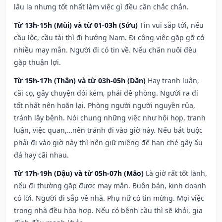
lâu la nhưng tốt nhất làm việc gì đều cần chắc chắn.
Từ 13h-15h (Mùi) và từ 01-03h (Sửu)
Tin vui sắp tới, nếu
cầu lộc, cầu tài thì đi hướng Nam. Đi công việc gặp gỡ có
nhiều may mắn. Người đi có tin về. Nếu chăn nuôi đều
gặp thuận lợi.
Từ 15h-17h (Thân) và từ 03h-05h (Dần)
Hay tranh luận,
cãi cọ, gây chuyện đói kém, phải đề phòng. Người ra đi
tốt nhất nên hoãn lại. Phòng người người nguyền rủa,
tránh lây bệnh. Nói chung những việc như hội họp, tranh
luận, việc quan,…nên tránh đi vào giờ này. Nếu bắt buộc
phải đi vào giờ này thì nên giữ miệng để hạn ché gây ẩu
đả hay cãi nhau.
Từ 17h-19h (Dậu) và từ 05h-07h (Mão)
Là giờ rất tốt lành,
nếu đi thường gặp được may mắn. Buôn bán, kinh doanh
có lời. Người đi sắp về nhà. Phụ nữ có tin mừng. Mọi việc
trong nhà đều hòa hợp. Nếu có bệnh cầu thì sẽ khỏi, gia