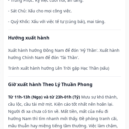
- Trùng Phục: Kỵ việc cưới hỏi, an táng.
- Sát Chủ: Xấu cho mọi công việc.
- Quỷ Khốc: Xấu với việc tế tự (cúng bái), mai táng.
Hướng xuất hành
Xuất hành hướng Đông Nam để đón 'Hỷ Thần'. Xuất hành
hướng Chính Nam để đón 'Tài Thần'.
Tránh xuất hành hướng Lên Trời gặp Hạc Thần (xấu)
Giờ xuất hành Theo Lý Thuần Phong
Từ 11h-13h (Ngọ) và từ 23h-01h (Tý)
Mưu sự khó thành,
cầu lộc, cầu tài mờ mịt. Kiện cáo tốt nhất nên hoãn lại.
Người đi xa chưa có tin về. Mất tiền, mất của nếu đi
hướng Nam thì tìm nhanh mới thấy. Đề phòng tranh cãi,
mâu thuẫn hay miệng tiếng tầm thường. Việc làm chậm,