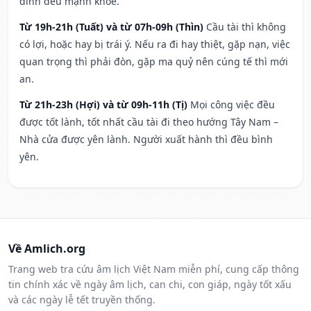
đình đều mạnh khỏe.
Từ 19h-21h (Tuất) và từ 07h-09h (Thìn)
Cầu tài thì không
có lợi, hoặc hay bị trái ý. Nếu ra đi hay thiệt, gặp nạn, việc
quan trọng thì phải đòn, gặp ma quỷ nên cúng tế thì mới
an.
Từ 21h-23h (Hợi) và từ 09h-11h (Tị)
Mọi công việc đều
được tốt lành, tốt nhất cầu tài đi theo hướng Tây Nam –
Nhà cửa được yên lành. Người xuất hành thì đều bình
yên.
Về Amlich.org
Trang web tra cứu âm lịch Việt Nam miễn phí, cung cấp thông
tin chính xác về ngày âm lịch, can chi, con giáp, ngày tốt xấu
và các ngày lễ tết truyền thống.