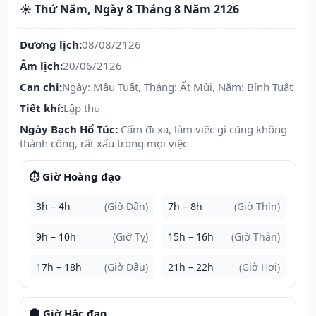
☀️ Thứ Năm, Ngày 8 Tháng 8 Năm 2126
Dương lịch:
08/08/2126
Âm lịch:
20/06/2126
Can chi:
Ngày: Mậu Tuất, Tháng: Ất Mùi, Năm: Bính Tuất
Tiết khí:
Lập thu
Ngày Bạch Hổ Túc:
Cấm đi xa, làm việc gì cũng không
thành công, rất xấu trong mọi việc
⏱️ Giờ Hoàng đạo
3h – 4h
(Giờ Dần)
7h – 8h
(Giờ Thìn)
9h – 10h
(Giờ Tỵ)
15h – 16h
(Giờ Thân)
17h – 18h
(Giờ Dậu)
21h – 22h
(Giờ Hợi)
🌑 Giờ Hắc đạo