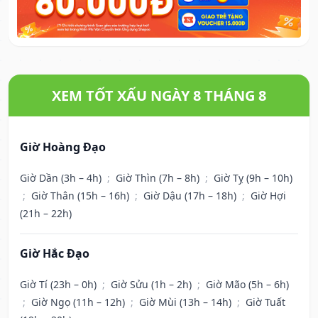
XEM TỐT XẤU NGÀY 8 THÁNG 8
Giờ Hoàng Đạo
Giờ Dần (3h – 4h)
;
Giờ Thìn (7h – 8h)
;
Giờ Tỵ (9h – 10h)
;
Giờ Thân (15h – 16h)
;
Giờ Dậu (17h – 18h)
;
Giờ Hợi
(21h – 22h)
Giờ Hắc Đạo
Giờ Tí (23h – 0h)
;
Giờ Sửu (1h – 2h)
;
Giờ Mão (5h – 6h)
;
Giờ Ngọ (11h – 12h)
;
Giờ Mùi (13h – 14h)
;
Giờ Tuất