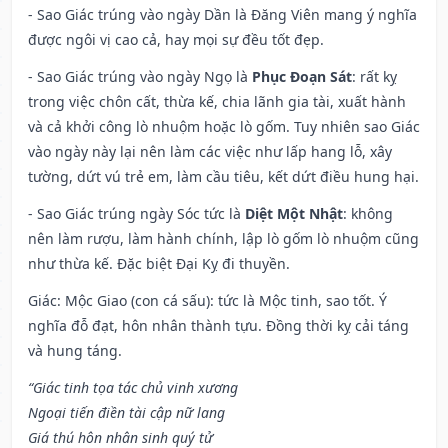
- Sao Giác trúng vào ngày Dần là Đăng Viên mang ý nghĩa
được ngôi vị cao cả, hay mọi sự đều tốt đẹp.
- Sao Giác trúng vào ngày Ngọ là
Phục Đoạn Sát
: rất kỵ
trong việc chôn cất, thừa kế, chia lãnh gia tài, xuất hành
và cả khởi công lò nhuộm hoặc lò gốm. Tuy nhiên sao Giác
vào ngày này lại nên làm các việc như lấp hang lỗ, xây
tường, dứt vú trẻ em, làm cầu tiêu, kết dứt điều hung hại.
- Sao Giác trúng ngày Sóc tức là
Diệt Một Nhật
: không
nên làm rượu, làm hành chính, lập lò gốm lò nhuộm cũng
như thừa kế. Đặc biệt Đại Kỵ đi thuyền.
Giác: Mộc Giao (con cá sấu): tức là Mộc tinh, sao tốt. Ý
nghĩa đỗ đạt, hôn nhân thành tựu. Đồng thời kỵ cải táng
và hung táng.
“Giác tinh tọa tác chủ vinh xương
Ngoại tiến điền tài cập nữ lang
Giá thú hôn nhân sinh quý tử