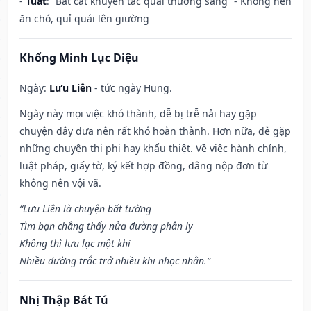
-
Tuất
: “Bất cật khuyển tác quái thượng sàng” - Không nên
ăn chó, quỉ quái lên giường
Khổng Minh Lục Diệu
Ngày:
Lưu Liên
- tức ngày Hung.
Ngày này mọi việc khó thành, dễ bị trễ nải hay gặp
chuyện dây dưa nên rất khó hoàn thành. Hơn nữa, dễ gặp
những chuyện thị phi hay khẩu thiệt. Về việc hành chính,
luật pháp, giấy tờ, ký kết hợp đồng, dâng nộp đơn từ
không nên vội vã.
“Lưu Liên là chuyện bất tường
Tìm bạn chẳng thấy nửa đường phân ly
Không thì lưu lạc một khi
Nhiều đường trắc trở nhiều khi nhọc nhằn.”
Nhị Thập Bát Tú