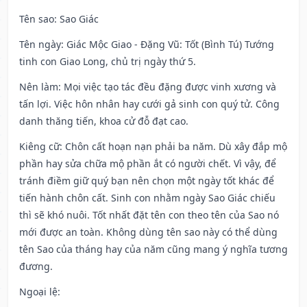
Tên sao
: Sao Giác
Tên ngày
: Giác Mộc Giao - Đặng Vũ: Tốt (Bình Tú) Tướng
tinh con Giao Long, chủ trị ngày thứ 5.
Nên làm
: Mọi việc tạo tác đều đặng được vinh xương và
tấn lợi. Việc hôn nhân hay cưới gả sinh con quý tử. Công
danh thăng tiến, khoa cử đỗ đạt cao.
Kiêng cữ
: Chôn cất hoạn nạn phải ba năm. Dù xây đắp mộ
phần hay sửa chữa mộ phần ắt có người chết. Vì vậy, để
tránh điềm giữ quý bạn nên chọn một ngày tốt khác để
tiến hành chôn cất. Sinh con nhằm ngày Sao Giác chiếu
thì sẽ khó nuôi. Tốt nhất đặt tên con theo tên của Sao nó
mới được an toàn. Không dùng tên sao này có thể dùng
tên Sao của tháng hay của năm cũng mang ý nghĩa tương
đương.
Ngoại lệ
: