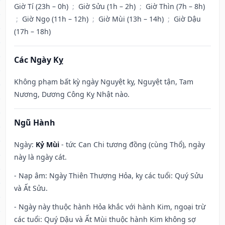
Giờ Tí (23h – 0h)
;
Giờ Sửu (1h – 2h)
;
Giờ Thìn (7h – 8h)
;
Giờ Ngọ (11h – 12h)
;
Giờ Mùi (13h – 14h)
;
Giờ Dậu
(17h – 18h)
Các Ngày Kỵ
Không phạm bất kỳ ngày Nguyệt kỵ, Nguyệt tận, Tam
Nương, Dương Công Kỵ Nhật nào.
Ngũ Hành
Ngày:
Kỷ Mùi
- tức Can Chi tương đồng (cùng Thổ), ngày
này là ngày cát.
- Nạp âm: Ngày Thiên Thượng Hỏa, kỵ các tuổi: Quý Sửu
và Ất Sửu.
- Ngày này thuộc hành Hỏa khắc với hành Kim, ngoại trừ
các tuổi: Quý Dậu và Ất Mùi thuộc hành Kim không sợ