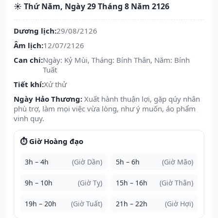
☀️ Thứ Năm, Ngày 29 Tháng 8 Năm 2126
Dương lịch:
29/08/2126
Âm lịch:
12/07/2126
Can chi:
Ngày: Kỷ Mùi, Tháng: Bính Thân, Năm: Bính
Tuất
Tiết khí:
Xử thử
Ngày Hảo Thương:
Xuất hành thuận lợi, gặp qúy nhân
phù trợ, làm mọi việc vừa lòng, như ý muốn, áo phẩm
vinh quy.
⏱️ Giờ Hoàng đạo
3h – 4h
(Giờ Dần)
5h – 6h
(Giờ Mão)
9h – 10h
(Giờ Tỵ)
15h – 16h
(Giờ Thân)
19h – 20h
(Giờ Tuất)
21h – 22h
(Giờ Hợi)