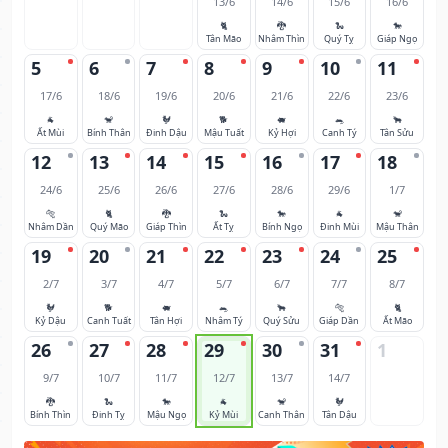
13/6
14/6
15/6
16/6
🐈
🐉
🐍
🐎
Tân Mão
Nhâm Thìn
Quý Tỵ
Giáp Ngọ
5
6
7
8
9
10
11
17/6
18/6
19/6
20/6
21/6
22/6
23/6
🐐
🐒
🐓
🐕
🐖
🐀
🐂
Ất Mùi
Bính Thân
Đinh Dậu
Mậu Tuất
Kỷ Hợi
Canh Tý
Tân Sửu
12
13
14
15
16
17
18
24/6
25/6
26/6
27/6
28/6
29/6
1/7
🐅
🐈
🐉
🐍
🐎
🐐
🐒
Nhâm Dần
Quý Mão
Giáp Thìn
Ất Tỵ
Bính Ngọ
Đinh Mùi
Mậu Thân
19
20
21
22
23
24
25
2/7
3/7
4/7
5/7
6/7
7/7
8/7
🐓
🐕
🐖
🐀
🐂
🐅
🐈
Kỷ Dậu
Canh Tuất
Tân Hợi
Nhâm Tý
Quý Sửu
Giáp Dần
Ất Mão
26
27
28
29
30
31
1
9/7
10/7
11/7
12/7
13/7
14/7
🐉
🐍
🐎
🐐
🐒
🐓
Bính Thìn
Đinh Tỵ
Mậu Ngọ
Kỷ Mùi
Canh Thân
Tân Dậu