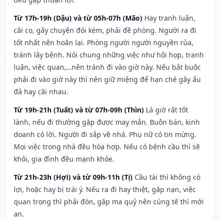
Từ 17h-19h (Dậu) và từ 05h-07h (Mão)
Hay tranh luận,
cãi cọ, gây chuyện đói kém, phải đề phòng. Người ra đi
tốt nhất nên hoãn lại. Phòng người người nguyền rủa,
tránh lây bệnh. Nói chung những việc như hội họp, tranh
luận, việc quan,…nên tránh đi vào giờ này. Nếu bắt buộc
phải đi vào giờ này thì nên giữ miệng để hạn ché gây ẩu
đả hay cãi nhau.
Từ 19h-21h (Tuất) và từ 07h-09h (Thìn)
Là giờ rất tốt
lành, nếu đi thường gặp được may mắn. Buôn bán, kinh
doanh có lời. Người đi sắp về nhà. Phụ nữ có tin mừng.
Mọi việc trong nhà đều hòa hợp. Nếu có bệnh cầu thì sẽ
khỏi, gia đình đều mạnh khỏe.
Từ 21h-23h (Hợi) và từ 09h-11h (Tị)
Cầu tài thì không có
lợi, hoặc hay bị trái ý. Nếu ra đi hay thiệt, gặp nạn, việc
quan trọng thì phải đòn, gặp ma quỷ nên cúng tế thì mới
an.