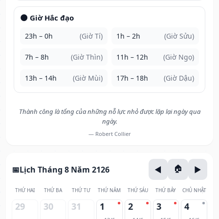
🌑 Giờ Hắc đạo
23h – 0h
(Giờ Tí)
1h – 2h
(Giờ Sửu)
7h – 8h
(Giờ Thìn)
11h – 12h
(Giờ Ngọ)
13h – 14h
(Giờ Mùi)
17h – 18h
(Giờ Dậu)
Thành công là tổng của những nỗ lực nhỏ được lặp lại ngày qua
ngày.
— Robert Collier
Lịch Tháng 8 Năm 2126
THỨ HAI
THỨ BA
THỨ TƯ
THỨ NĂM
THỨ SÁU
THỨ BẢY
CHỦ NHẬT
29
30
31
1
2
3
4