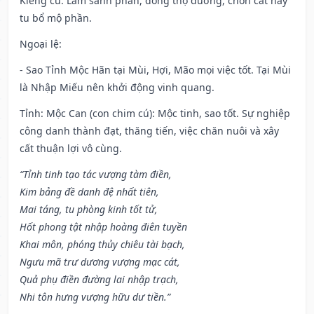
Kiêng cữ
: Làm sanh phần, đóng thọ đường, chôn cất hay
tu bổ mộ phần.
Ngoại lệ
:
- Sao Tỉnh Mộc Hãn tại Mùi, Hợi, Mão mọi việc tốt. Tại Mùi
là Nhập Miếu nên khởi động vinh quang.
Tỉnh: Mộc Can (con chim cú): Mộc tinh, sao tốt. Sự nghiệp
công danh thành đạt, thăng tiến, việc chăn nuôi và xây
cất thuận lợi vô cùng.
“Tỉnh tinh tạo tác vượng tàm điền,
Kim bảng đề danh đệ nhất tiên,
Mai táng, tu phòng kinh tốt tử,
Hốt phong tật nhập hoàng điên tuyền
Khai môn, phóng thủy chiêu tài bạch,
Ngưu mã trư dương vượng mạc cát,
Quả phụ điền đường lai nhập trạch,
Nhi tôn hưng vượng hữu dư tiền.”