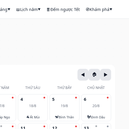
háng
📖
Lịch năm
🧧
Đếm ngược Tết
🧭
Khám phá
▼
▼
▼
 NĂM
THỨ SÁU
THỨ BẢY
CHỦ NHẬT
4
5
6
7/8
18/8
19/8
20/8
🐐
🐒
🐓
áp Ngọ
Ất Mùi
Bính Thân
Đinh Dậu
⭐
⭐
11
12
13