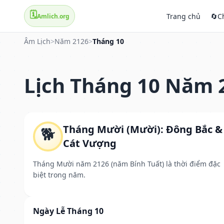
🗓️
Trang chủ
🔄
C
Amlich.org
Âm Lịch
>
Năm 2126
>
Tháng 10
Lịch Tháng 10 Năm 
Tháng Mười (Mười): Đông Bắc &
🐕
Cát Vượng
Tháng Mười năm 2126 (năm Bính Tuất) là thời điểm đặc
biệt trong năm.
Ngày Lễ Tháng 10