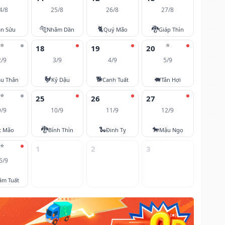
4/8
25/8
26/8
27/8
🐅
🐈
🐉
ân Sửu
Nhâm Dần
Quý Mão
Giáp Thìn
⭐
⭐
18
19
20
2/9
3/9
4/9
5/9
🐓
🐕
🐖
u Thân
Kỷ Dậu
Canh Tuất
Tân Hợi
⭐
25
26
27
9/9
10/9
11/9
12/9
🐉
🐍
🐎
t Mão
Bính Thìn
Đinh Tỵ
Mậu Ngọ
⭐
1
2
3
6/9
âm Tuất