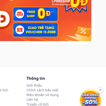
Thông tin
Giới thiệu
 lịch
Chính sách bảo mật
×
Điều khoản sử dụng
Liên hệ
Truyện cổ tích