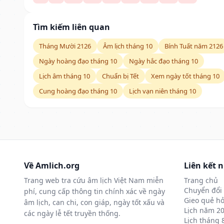
Tìm kiếm liên quan
Tháng Mười 2126
Âm lịch tháng 10
Bính Tuất năm 2126
Ngày hoàng đạo tháng 10
Ngày hắc đạo tháng 10
Lịch âm tháng 10
Chuẩn bị Tết
Xem ngày tốt tháng 10
Cung hoàng đạo tháng 10
Lịch vạn niên tháng 10
Về Amlich.org
Liên kết 
Trang web tra cứu âm lịch Việt Nam miễn
Trang chủ
Chuyển đổi 
phí, cung cấp thông tin chính xác về ngày
Gieo quẻ hỏ
âm lịch, can chi, con giáp, ngày tốt xấu và
Lịch năm 2
các ngày lễ tết truyền thống.
Lịch tháng 