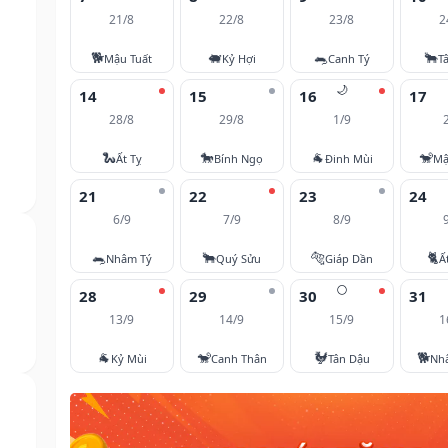
21/8
22/8
23/8
2
🐕
🐖
🐀
🐂
Mậu Tuất
Kỷ Hợi
Canh Tý
T
🌙
14
15
16
17
28/8
29/8
1/9
🐍
🐎
🐐
🐒
Ất Tỵ
Bính Ngọ
Đinh Mùi
Mậ
21
22
23
24
6/9
7/9
8/9
🐀
🐂
🐅
🐈
Nhâm Tý
Quý Sửu
Giáp Dần
Ấ
🌕
28
29
30
31
13/9
14/9
15/9
1
🐐
🐒
🐓
🐕
Kỷ Mùi
Canh Thân
Tân Dậu
Nh