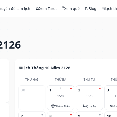
🃏
huyển đổi âm lịch
🔮
Xem Tarot
Xem quẻ
📝
Blog
📅
Lịch t
2126
Lịch Tháng 10 Năm 2126
THỨ HAI
THỨ BA
THỨ TƯ
THỨ
⭐
30
1
2
3
15/8
16/8
1
🐉
🐍
🐎
Nhâm Thìn
Quý Tỵ
Gi
7
8
9
10