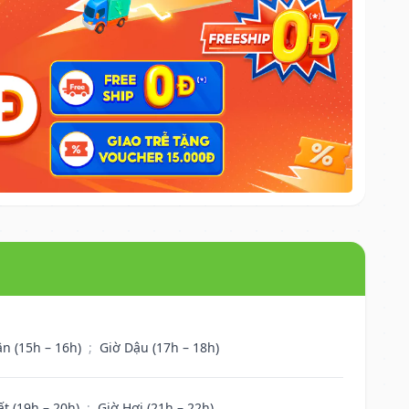
ân (15h – 16h)
;
Giờ Dậu (17h – 18h)
ất (19h – 20h)
;
Giờ Hợi (21h – 22h)