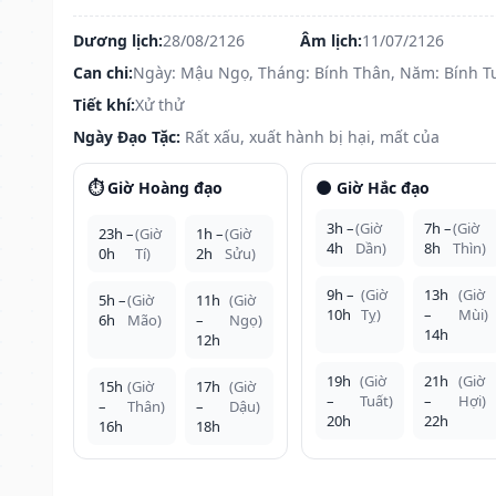
Dương lịch:
28/08/2126
Âm lịch:
11/07/2126
Can chi:
Ngày: Mậu Ngọ, Tháng: Bính Thân, Năm: Bính T
Tiết khí:
Xử thử
Ngày Đạo Tặc:
Rất xấu, xuất hành bị hại, mất của
⏱️ Giờ Hoàng đạo
🌑 Giờ Hắc đạo
3h –
(Giờ
7h –
(Giờ
23h –
(Giờ
1h –
(Giờ
4h
Dần)
8h
Thìn)
0h
Tí)
2h
Sửu)
9h –
(Giờ
13h
(Giờ
5h –
(Giờ
11h
(Giờ
10h
Tỵ)
–
Mùi)
6h
Mão)
–
Ngọ)
14h
12h
19h
(Giờ
21h
(Giờ
15h
(Giờ
17h
(Giờ
–
Tuất)
–
Hợi)
–
Thân)
–
Dậu)
20h
22h
16h
18h