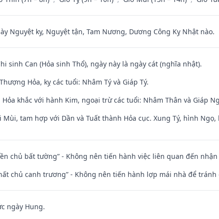
 Nguyệt kỵ, Nguyệt tận, Tam Nương, Dương Công Kỵ Nhật nào.
Chi sinh Can (Hỏa sinh Thổ), ngày này là ngày cát (nghĩa nhật).
Thượng Hỏa, kỵ các tuổi: Nhâm Tý và Giáp Tý.
 Hỏa khắc với hành Kim, ngoại trừ các tuổi: Nhâm Thân và Giáp N
i Mùi, tam hợp với Dần và Tuất thành Hỏa cục. Xung Tý, hình Ngọ, 
điền chủ bất tường” - Không nên tiến hành việc liên quan đến nhậ
 thất chủ canh trương” - Không nên tiến hành lợp mái nhà để tránh 
ức ngày Hung.