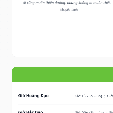
Ai cũng muốn thiên đường, nhưng không ai muốn chết.
— Khuyết danh
Giờ Hoàng Đạo
Giờ Tí (23h – 0h)
;
Giờ
Giờ Hắc Đạo
Giờ Dần (3h – 4h)
;
Gi