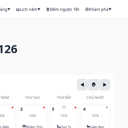
háng
📖
Lịch năm
🧧
Đếm ngược Tết
🧭
Khám phá
▼
▼
▼
126
 NĂM
THỨ SÁU
THỨ BẢY
CHỦ NHẬT
🌕
2
3
4
3/6
14/6
15/6
16/6
🐉
🐍
🐎
ân Mão
Nhâm Thìn
Quý Tỵ
Giáp Ngọ