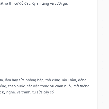
ất và thi cử đỗ đạt. Kỵ an táng và cưới gả.
 vựa, làm hay sửa phòng bếp, thờ cúng Táo Thần, đóng
giếng, tháo nước, các việc trong vụ chăn nuôi, mở thông
kỹ nghệ, vẽ tranh, tu sửa cây cối.