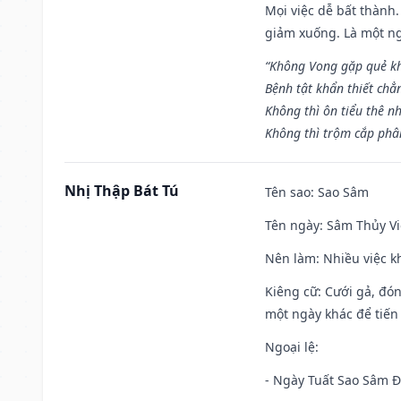
Mọi việc dễ bất thành. 
giảm xuống. Là một ng
“Không Vong gặp quẻ k
Bệnh tật khẩn thiết chẳ
Không thì ôn tiểu thê nh
Không thì trộm cắp phân
Nhị Thập Bát Tú
Tên sao
: Sao Sâm
Tên ngày
: Sâm Thủy Vi
Nên làm
: Nhiều việc k
Kiêng cữ
: Cưới gả, đó
một ngày khác để tiến
Ngoại lệ
:
- Ngày Tuất Sao Sâm 