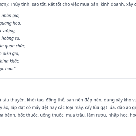
ợn): Thủy tinh, sao tốt. Rất tốt cho việc mua bán, kinh doanh, xây c
 nhân gia,
i quang hoa,
ài vượng,
g hoàng sa.
ia quan chức,
 điền gia,
hình khắc,
ạc hoa.”
đi tàu thuyền, khởi tạo, động thổ, san nền đắp nền, dựng xây kho
 áo, lắp đặt cỗ máy dệt hay các loại máy, cấy lúa gặt lúa, đào ao 
a bệnh, bốc thuốc, uống thuốc, mua trâu, làm rượu, nhập học, học 