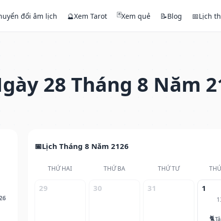
🃏
huyển đổi âm lịch
🔮
Xem Tarot
Xem quẻ
📝
Blog
📅
Lịch t
gày 28 Tháng 8 Năm 2
Lịch Tháng 8 Năm 2126
THỨ HAI
THỨ BA
THỨ TƯ
THỨ
29
30
31
1
26
1
🐈
T