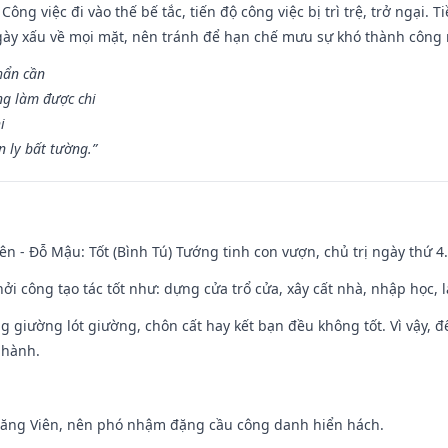
Công việc đi vào thế bế tắc, tiến độ công việc bị trì trệ, trở ngại. 
ày xấu về mọi mặt, nên tránh để hạn chế mưu sự khó thành công 
hẩn cần
ng làm được chi
i
 ly bất tường.”
ên - Đỗ Mậu: Tốt (Bình Tú) Tướng tinh con vượn, chủ trị ngày thứ 4.
hởi công tạo tác tốt như: dựng cửa trổ cửa, xây cất nhà, nhập học,
ng giường lót giường, chôn cất hay kết bạn đều không tốt. Vì vậy, 
 hành.
Đăng Viên, nên phó nhậm đặng cầu công danh hiển hách.