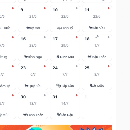
9
10
11
0/6
21/6
22/6
23/6
🐖
🐀
🐂
u Tuất
Kỷ Hợi
Canh Tý
Tân Sửu
🌙
16
17
18
7/6
28/6
29/6
1/7
🐎
🐐
🐒
Ất Tỵ
Bính Ngọ
Đinh Mùi
Mậu Thân
23
24
25
5/7
6/7
7/7
8/7
🐂
🐅
🐈
hâm Tý
Quý Sửu
Giáp Dần
Ất Mão
30
31
1
2/7
13/7
14/7
🐒
🐓
ỷ Mùi
Canh Thân
Tân Dậu