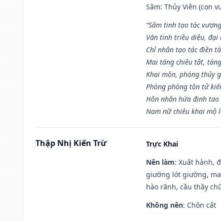
Sâm: Thủy Viên (con vư
“Sâm tinh tạo tác vượng
Văn tinh triều diệu, đạ
Chỉ nhân tạo tác điền t
Mai táng chiêu tật, tán
Khai môn, phóng thủy g
Phòng phòng tôn tử kiến
Hôn nhân hứa định tao 
Nam nữ chiêu khai mộ l
Thập Nhị Kiến Trừ
Trực Khai
Nên làm
: Xuất hành, 
giường lót giường, may
hào rãnh, cầu thầy chữ
Không nên
: Chôn cất