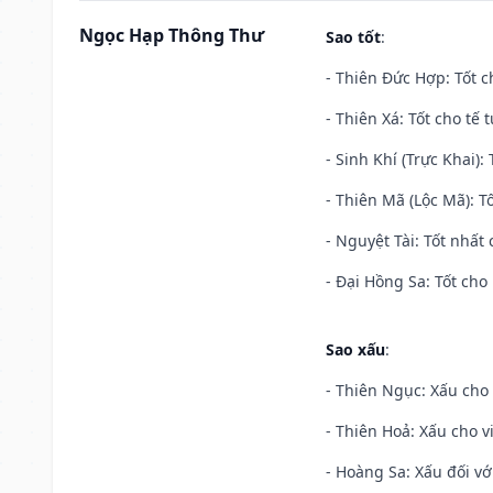
Ngọc Hạp Thông Thư
Sao tốt
:
- Thiên Đức Hợp: Tốt c
- Thiên Xá: Tốt cho tế 
- Sinh Khí (Trực Khai):
- Thiên Mã (Lộc Mã): Tố
- Nguyệt Tài: Tốt nhất 
- Đại Hồng Sa: Tốt cho 
Sao xấu
:
- Thiên Ngục: Xấu cho 
- Thiên Hoả: Xấu cho v
- Hoàng Sa: Xấu đối vớ