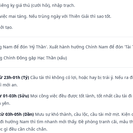
Kiêng kỵ giá thú (cưới hỏi), nhập trạch.
việc mai táng. Nếu trùng ngày với Thiên Giải thì sao tốt.
ởi tạo.
 Nam để đón 'Hỷ Thần'. Xuất hành hướng Chính Nam để đón 'Tài 
g Chính Đông gặp Hạc Thần (xấu)
ừ 23h-01h (Tý)
Cầu tài thì không có lợi, hoặc hay bị trái ý. Nếu ra 
ì mới an.
ừ 01-03h (Sửu)
Mọi công việc đều được tốt lành, tốt nhất cầu tài
h yên.
từ 03h-05h (Dần)
Mưu sự khó thành, cầu lộc, cầu tài mờ mịt. Kiện c
 đi hướng Nam thì tìm nhanh mới thấy. Đề phòng tranh cãi, mâu t
ệc gì đều cần chắc chắn.