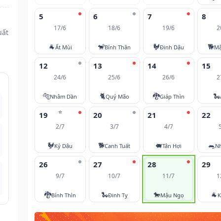
5
6
7
8
17/6
18/6
19/6
2
uất
🐐
🐒
🐓
🐕
Ất Mùi
Bính Thân
Đinh Dậu
Mậ
12
13
14
15
24/6
25/6
26/6
2
🐅
🐈
🐉
🐍
Nhâm Dần
Quý Mão
Giáp Thìn
⭐
19
20
21
22
2/7
3/7
4/7
🐓
🐕
🐖
🐀
Kỷ Dậu
Canh Tuất
Tân Hợi
N
26
27
28
29
9/7
10/7
11/7
1
🐉
🐍
🐎
🐐
Bính Thìn
Đinh Tỵ
Mậu Ngọ
K