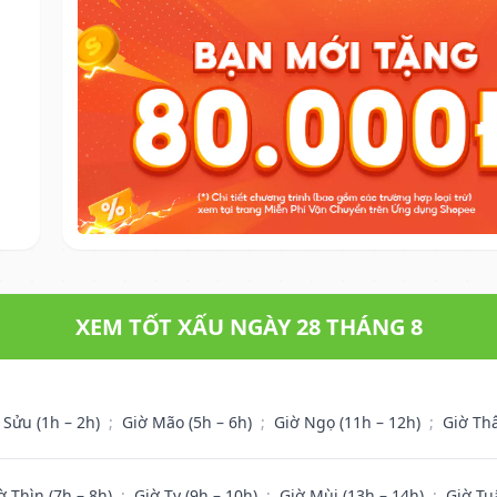
XEM TỐT XẤU NGÀY 28 THÁNG 8
 Sửu (1h – 2h)
;
Giờ Mão (5h – 6h)
;
Giờ Ngọ (11h – 12h)
;
Giờ Th
ờ Thìn (7h – 8h)
;
Giờ Tỵ (9h – 10h)
;
Giờ Mùi (13h – 14h)
;
Giờ Tu