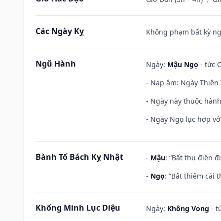
Các Ngày Kỵ
Không phạm bất kỳ ngày
Ngũ Hành
Ngày:
Mậu Ngọ
- tức 
- Nạp âm: Ngày Thiên 
- Ngày này thuộc hành
- Ngày Ngọ lục hợp vớ
Bành Tổ Bách Kỵ Nhật
-
Mậu
: “Bất thụ điền 
-
Ngọ
: “Bất thiêm cái
Khổng Minh Lục Diệu
Ngày:
Không Vong
- t