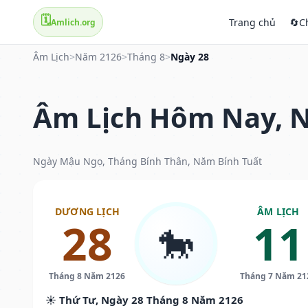
🗓️
Trang chủ
🔄
C
Amlich.org
Âm Lịch
>
Năm 2126
>
Tháng 8
>
Ngày 28
Âm Lịch Hôm Nay, N
Ngày Mậu Ngọ, Tháng Bính Thân, Năm Bính Tuất
DƯƠNG LỊCH
ÂM LỊCH
28
11
🐎
Tháng 8 Năm 2126
Tháng 7 Năm 21
☀️ Thứ Tư, Ngày 28 Tháng 8 Năm 2126