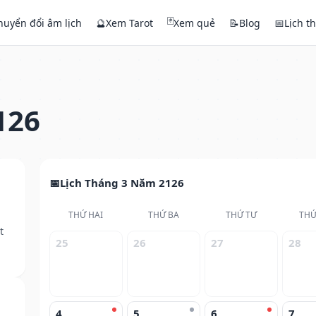
🃏
huyển đổi âm lịch
🔮
Xem Tarot
Xem quẻ
📝
Blog
📅
Lịch t
126
Lịch Tháng 3 Năm 2126
THỨ HAI
THỨ BA
THỨ TƯ
THỨ
t
25
26
27
28
4
5
6
7