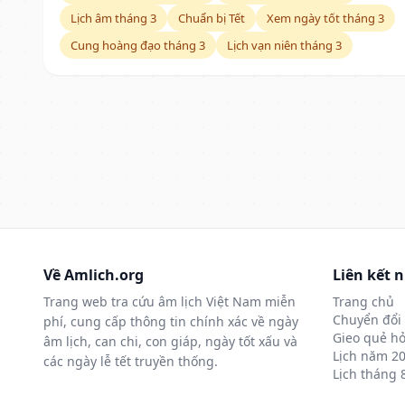
Lịch âm tháng 3
Chuẩn bị Tết
Xem ngày tốt tháng 3
Cung hoàng đạo tháng 3
Lịch vạn niên tháng 3
Về Amlich.org
Liên kết 
Trang web tra cứu âm lịch Việt Nam miễn
Trang chủ
Chuyển đổi 
phí, cung cấp thông tin chính xác về ngày
Gieo quẻ hỏ
âm lịch, can chi, con giáp, ngày tốt xấu và
Lịch năm 2
các ngày lễ tết truyền thống.
Lịch tháng 