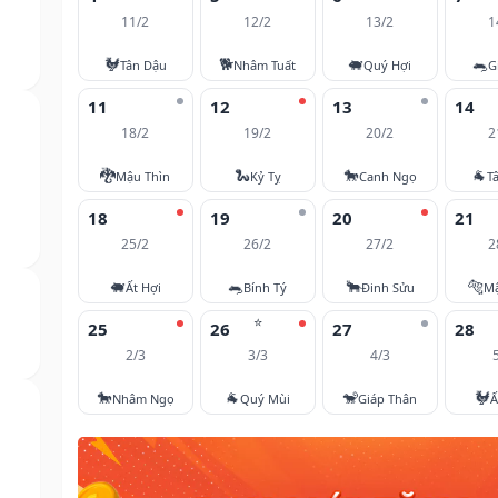
11/2
12/2
13/2
1
🐓
🐕
🐖
🐀
Tân Dậu
Nhâm Tuất
Quý Hợi
G
11
12
13
14
18/2
19/2
20/2
2
🐉
🐍
🐎
🐐
Mậu Thìn
Kỷ Tỵ
Canh Ngọ
T
18
19
20
21
25/2
26/2
27/2
2
🐖
🐀
🐂
🐅
Ất Hợi
Bính Tý
Đinh Sửu
M
⭐
25
26
27
28
2/3
3/3
4/3
🐎
🐐
🐒
🐓
Nhâm Ngọ
Quý Mùi
Giáp Thân
Ấ