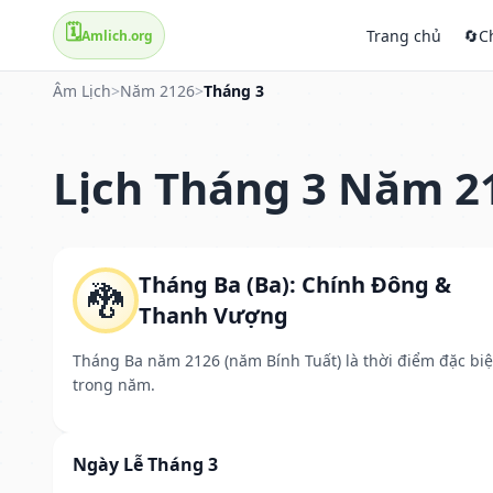
🗓️
Trang chủ
🔄
C
Amlich.org
Âm Lịch
>
Năm 2126
>
Tháng 3
Lịch Tháng 3 Năm 2
Tháng Ba (Ba): Chính Đông &
🐉
Thanh Vượng
Tháng Ba năm 2126 (năm Bính Tuất) là thời điểm đặc biệ
trong năm.
Ngày Lễ Tháng 3