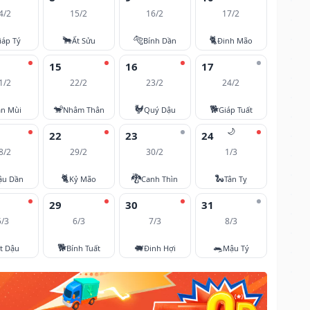
4/2
15/2
16/2
17/2
🐂
🐅
🐈
iáp Tý
Ất Sửu
Bính Dần
Đinh Mão
15
16
17
1/2
22/2
23/2
24/2
🐒
🐓
🐕
ân Mùi
Nhâm Thân
Quý Dậu
Giáp Tuất
🌙
22
23
24
8/2
29/2
30/2
1/3
🐈
🐉
🐍
ậu Dần
Kỷ Mão
Canh Thìn
Tân Tỵ
29
30
31
5/3
6/3
7/3
8/3
🐕
🐖
🐀
t Dậu
Bính Tuất
Đinh Hợi
Mậu Tý