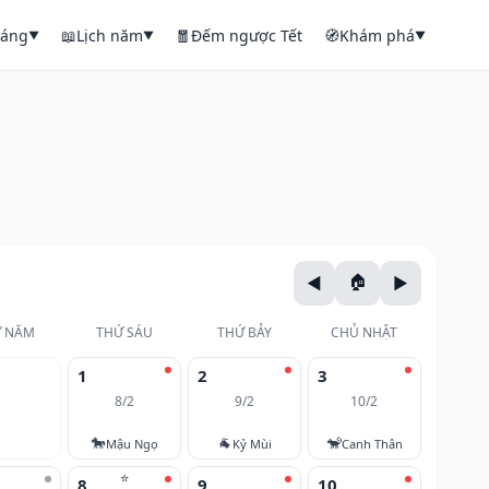
háng
📖
Lịch năm
🧧
Đếm ngược Tết
🧭
Khám phá
▼
▼
▼
 NĂM
THỨ SÁU
THỨ BẢY
CHỦ NHẬT
1
2
3
8/2
9/2
10/2
🐎
🐐
🐒
Mậu Ngọ
Kỷ Mùi
Canh Thân
⭐
8
9
10