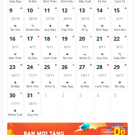
Giáp Ngọ
Ất Mùi
Bính Thân
Đinh Dậu
Mậu Tuất
Kỷ Hợi
Canh Tý
9
10
11
12
13
14
15
25/10
26/10
27/10
28/10
29/10
1/11
2/11
🐂
🐅
🐈
🐉
🐍
🐎
🐐
Tân Sửu
Nhâm Dần
Quý Mão
Giáp Thìn
Ất Tỵ
Bính Ngọ
Đinh Mùi
16
17
18
19
20
21
22
3/11
4/11
5/11
6/11
7/11
8/11
9/11
🐒
🐓
🐕
🐖
🐀
🐂
🐅
Mậu Thân
Kỷ Dậu
Canh Tuất
Tân Hợi
Nhâm Tý
Quý Sửu
Giáp Dần
23
24
25
26
27
28
29
10/11
11/11
12/11
13/11
14/11
15/11
16/11
🐈
🐉
🐍
🐎
🐐
🐒
🐓
Ất Mão
Bính Thìn
Đinh Tỵ
Mậu Ngọ
Kỷ Mùi
Canh Thân
Tân Dậu
30
31
1
2
3
4
5
17/11
18/11
🐕
🐖
Nhâm Tuất
Quý Hợi