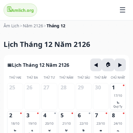
🗓️
Amlich.org
Âm Lịch
>
Năm 2126
>
Tháng 12
Lịch Tháng 12 Năm 2126
Lịch Tháng 12 Năm 2126
THỨ HAI
THỨ BA
THỨ TƯ
THỨ NĂM
THỨ SÁU
THỨ BẢY
CHỦ NHẬT
25
26
27
28
29
30
1
17/10
🐍
Quý Tỵ
2
3
4
5
6
7
8
18/10
19/10
20/10
21/10
22/10
23/10
24/10
🐎
🐐
🐒
🐓
🐕
🐖
🐀