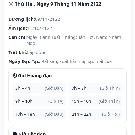
☀️ Thứ Hai, Ngày 9 Tháng 11 Năm 2122
Dương lịch:
09/11/2122
Âm lịch:
11/10/2122
Can chi:
Ngày: Canh Tuất, Tháng: Tân Hợi, Năm: Nhâm
Ngọ
Tiết khí:
Lập đông
Ngày Đạo Tặc:
Rất xấu, xuất hành bị hại, mất của
⏱️ Giờ Hoàng đạo
3h – 4h
(Giờ Dần)
7h – 8h
(Giờ Thìn)
9h – 10h
(Giờ Tỵ)
15h – 16h
(Giờ Thân)
17h – 18h
(Giờ Dậu)
21h – 22h
(Giờ Hợi)
🌑 Giờ Hắc đạo