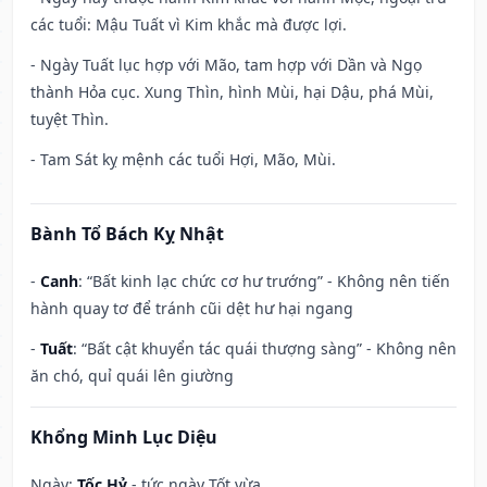
các tuổi: Mậu Tuất vì Kim khắc mà được lợi.
- Ngày Tuất lục hợp với Mão, tam hợp với Dần và Ngọ
thành Hỏa cục. Xung Thìn, hình Mùi, hại Dậu, phá Mùi,
tuyệt Thìn.
- Tam Sát kỵ mệnh các tuổi Hợi, Mão, Mùi.
Bành Tổ Bách Kỵ Nhật
-
Canh
: “Bất kinh lạc chức cơ hư trướng” - Không nên tiến
hành quay tơ để tránh cũi dệt hư hại ngang
-
Tuất
: “Bất cật khuyển tác quái thượng sàng” - Không nên
ăn chó, quỉ quái lên giường
Khổng Minh Lục Diệu
Ngày:
Tốc Hỷ
- tức ngày Tốt vừa.