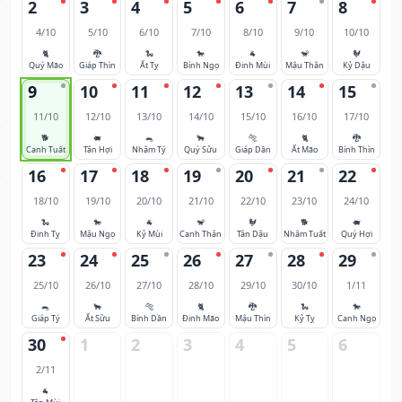
2
3
4
5
6
7
8
4/10
5/10
6/10
7/10
8/10
9/10
10/10
🐈
🐉
🐍
🐎
🐐
🐒
🐓
Quý Mão
Giáp Thìn
Ất Tỵ
Bính Ngọ
Đinh Mùi
Mậu Thân
Kỷ Dậu
9
10
11
12
13
14
15
11/10
12/10
13/10
14/10
15/10
16/10
17/10
🐕
🐖
🐀
🐂
🐅
🐈
🐉
Canh Tuất
Tân Hợi
Nhâm Tý
Quý Sửu
Giáp Dần
Ất Mão
Bính Thìn
16
17
18
19
20
21
22
18/10
19/10
20/10
21/10
22/10
23/10
24/10
🐍
🐎
🐐
🐒
🐓
🐕
🐖
Đinh Tỵ
Mậu Ngọ
Kỷ Mùi
Canh Thân
Tân Dậu
Nhâm Tuất
Quý Hợi
23
24
25
26
27
28
29
25/10
26/10
27/10
28/10
29/10
30/10
1/11
🐀
🐂
🐅
🐈
🐉
🐍
🐎
Giáp Tý
Ất Sửu
Bính Dần
Đinh Mão
Mậu Thìn
Kỷ Tỵ
Canh Ngọ
30
1
2
3
4
5
6
2/11
🐐