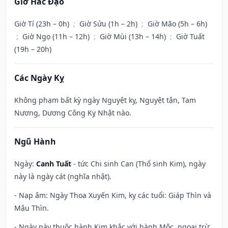
Giờ Hắc Đạo
Giờ Tí (23h – 0h)
;
Giờ Sửu (1h – 2h)
;
Giờ Mão (5h – 6h)
;
Giờ Ngọ (11h – 12h)
;
Giờ Mùi (13h – 14h)
;
Giờ Tuất
(19h – 20h)
Các Ngày Kỵ
Không phạm bất kỳ ngày Nguyệt kỵ, Nguyệt tận, Tam
Nương, Dương Công Kỵ Nhật nào.
Ngũ Hành
Ngày:
Canh Tuất
- tức Chi sinh Can (Thổ sinh Kim), ngày
này là ngày cát (nghĩa nhật).
- Nạp âm: Ngày Thoa Xuyến Kim, kỵ các tuổi: Giáp Thìn và
Mậu Thìn.
- Ngày này thuộc hành Kim khắc với hành Mộc, ngoại trừ