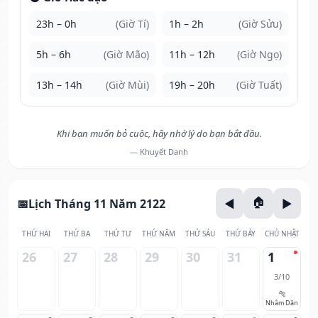
23h – 0h
(Giờ Tí)
1h – 2h
(Giờ Sửu)
5h – 6h
(Giờ Mão)
11h – 12h
(Giờ Ngọ)
13h – 14h
(Giờ Mùi)
19h – 20h
(Giờ Tuất)
Khi bạn muốn bỏ cuộc, hãy nhớ lý do bạn bắt đầu.
— Khuyết Danh
Lịch Tháng 11 Năm 2122
THỨ HAI
THỨ BA
THỨ TƯ
THỨ NĂM
THỨ SÁU
THỨ BẢY
CHỦ NHẬT
26
27
28
29
30
31
1
3/10
🐅
Nhâm Dần