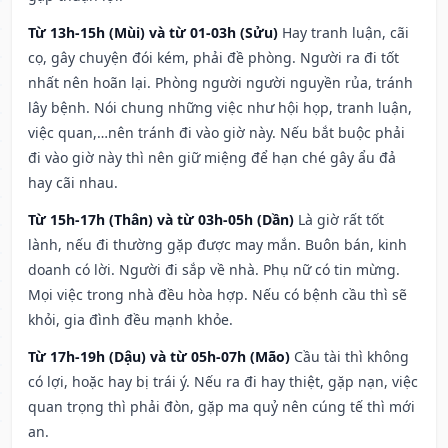
Từ 13h-15h (Mùi) và từ 01-03h (Sửu)
Hay tranh luận, cãi
cọ, gây chuyện đói kém, phải đề phòng. Người ra đi tốt
nhất nên hoãn lại. Phòng người người nguyền rủa, tránh
lây bệnh. Nói chung những việc như hội họp, tranh luận,
việc quan,…nên tránh đi vào giờ này. Nếu bắt buộc phải
đi vào giờ này thì nên giữ miệng để hạn ché gây ẩu đả
hay cãi nhau.
Từ 15h-17h (Thân) và từ 03h-05h (Dần)
Là giờ rất tốt
lành, nếu đi thường gặp được may mắn. Buôn bán, kinh
doanh có lời. Người đi sắp về nhà. Phụ nữ có tin mừng.
Mọi việc trong nhà đều hòa hợp. Nếu có bệnh cầu thì sẽ
khỏi, gia đình đều mạnh khỏe.
Từ 17h-19h (Dậu) và từ 05h-07h (Mão)
Cầu tài thì không
có lợi, hoặc hay bị trái ý. Nếu ra đi hay thiệt, gặp nạn, việc
quan trọng thì phải đòn, gặp ma quỷ nên cúng tế thì mới
an.