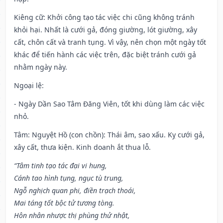
Kiêng cữ
: Khởi công tạo tác việc chi cũng không tránh
khỏi hại. Nhất là cưới gả, đóng giường, lót giường, xây
cất, chôn cất và tranh tụng. Vì vậy, nên chọn một ngày tốt
khác để tiến hành các việc trên, đặc biệt tránh cưới gả
nhằm ngày này.
Ngoại lệ
:
- Ngày Dần Sao Tâm Đăng Viên, tốt khi dùng làm các việc
nhỏ.
Tâm: Nguyệt Hồ (con chồn): Thái âm, sao xấu. Kỵ cưới gả,
xây cất, thưa kiện. Kinh doanh ắt thua lỗ.
“Tâm tinh tạo tác đại vi hung,
Cánh tao hình tụng, ngục tù trung,
Ngỗ nghịch quan phi, điền trạch thoái,
Mai táng tốt bộc tử tương tòng.
Hôn nhân nhược thị phùng thử nhật,