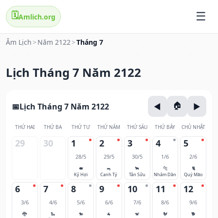
🗓️
Amlich.org
Âm Lịch
>
Năm 2122
>
Tháng 7
Lịch Tháng 7 Năm 2122
Lịch Tháng 7 Năm 2122
THỨ HAI
THỨ BA
THỨ TƯ
THỨ NĂM
THỨ SÁU
THỨ BẢY
CHỦ NHẬT
29
30
1
2
3
4
5
28/5
29/5
30/5
1/6
2/6
🐖
🐀
🐂
🐅
🐈
Kỷ Hợi
Canh Tý
Tân Sửu
Nhâm Dần
Quý Mão
6
7
8
9
10
11
12
3/6
4/6
5/6
6/6
7/6
8/6
9/6
🐉
🐍
🐎
🐐
🐒
🐓
🐕