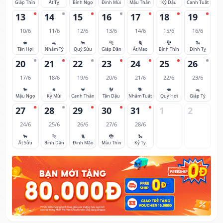
Giáp Thìn
Ất Tỵ
Bính Ngọ
Đinh Mùi
Mậu Thân
Kỷ Dậu
Canh Tuất
13
14
15
16
17
18
19
10/6
11/6
12/6
13/6
14/6
15/6
16/6
🐖
🐀
🐂
🐅
🐈
🐉
🐍
Tân Hợi
Nhâm Tý
Quý Sửu
Giáp Dần
Ất Mão
Bính Thìn
Đinh Tỵ
20
21
22
23
24
25
26
17/6
18/6
19/6
20/6
21/6
22/6
23/6
🐎
🐐
🐒
🐓
🐕
🐖
🐀
Mậu Ngọ
Kỷ Mùi
Canh Thân
Tân Dậu
Nhâm Tuất
Quý Hợi
Giáp Tý
27
28
29
30
31
1
2
24/6
25/6
26/6
27/6
28/6
🐂
🐅
🐈
🐉
🐍
Ất Sửu
Bính Dần
Đinh Mão
Mậu Thìn
Kỷ Tỵ