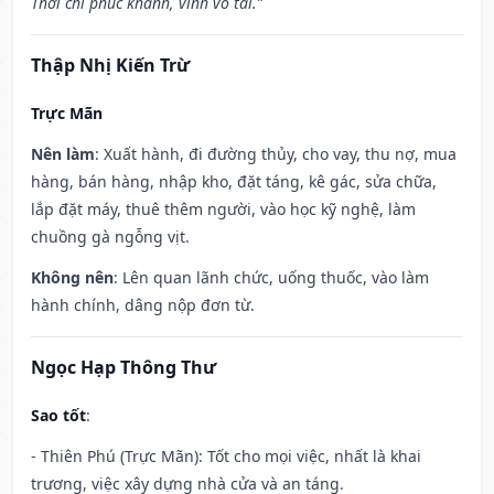
Thời chi phúc khánh, vĩnh vô tai.”
Thập Nhị Kiến Trừ
Trực Mãn
Nên làm
: Xuất hành, đi đường thủy, cho vay, thu nợ, mua
hàng, bán hàng, nhập kho, đặt táng, kê gác, sửa chữa,
lắp đặt máy, thuê thêm người, vào học kỹ nghệ, làm
chuồng gà ngỗng vịt.
Không nên
: Lên quan lãnh chức, uống thuốc, vào làm
hành chính, dâng nộp đơn từ.
Ngọc Hạp Thông Thư
Sao tốt
:
- Thiên Phú (Trực Mãn): Tốt cho mọi việc, nhất là khai
trương, việc xây dựng nhà cửa và an táng.