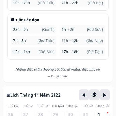
19h – 20h
(Giờ Tuất)
21h – 22h
(Giờ Hợi)
🌑 Giờ Hắc đạo
23h – 0h
(Giờ Tí)
1h – 2h
(Giờ Sửu)
7h – 8h
(Giờ Thìn)
11h – 12h
(Giờ Ngọ)
13h – 14h
(Giờ Mùi)
17h – 18h
(Giờ Dậu)
Những điều vĩ đại thường bắt đầu từ những điều nhỏ bé.
— Khuyết Danh
Lịch Tháng 11 Năm 2122
THỨ HAI
THỨ BA
THỨ TƯ
THỨ NĂM
THỨ SÁU
THỨ BẢY
CHỦ NHẬT
26
27
28
29
30
31
1