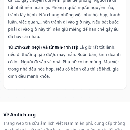
cãi cọ, gây chuyện đói kém, phải đề phòng. Người ra đi
tốt nhất nên hoãn lại. Phòng người người nguyền rủa,
tránh lây bệnh. Nói chung những việc như hội họp, tranh
luận, việc quan,…nên tránh đi vào giờ này. Nếu bắt buộc
phải đi vào giờ này thì nên giữ miệng để hạn ché gây ẩu
đả hay cãi nhau.
Từ 21h-23h (Hợi) và từ 09h-11h (Tị)
Là giờ rất tốt lành,
nếu đi thường gặp được may mắn. Buôn bán, kinh doanh
có lời. Người đi sắp về nhà. Phụ nữ có tin mừng. Mọi việc
trong nhà đều hòa hợp. Nếu có bệnh cầu thì sẽ khỏi, gia
đình đều mạnh khỏe.
Về Amlich.org
Trang web tra cứu âm lịch Việt Nam miễn phí, cung cấp thông
tin chính xác về ngày âm lịch, can chi, con giáp, ngày tốt xấu