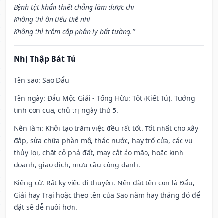
Bệnh tật khẩn thiết chẳng làm được chi
Không thì ôn tiểu thê nhi
Không thì trộm cắp phân ly bất tường.”
Nhị Thập Bát Tú
Tên sao
: Sao Đẩu
Tên ngày
: Đẩu Mộc Giải - Tống Hữu: Tốt (Kiết Tú). Tướng
tinh con cua, chủ trị ngày thứ 5.
Nên làm
: Khởi tạo trăm việc đều rất tốt. Tốt nhất cho xây
đắp, sửa chữa phần mộ, tháo nước, hay trổ cửa, các vụ
thủy lợi, chặt cỏ phá đất, may cắt áo mão, hoặc kinh
doanh, giao dịch, mưu cầu công danh.
Kiêng cữ
: Rất kỵ việc đi thuyền. Nên đặt tên con là Đẩu,
Giải hay Trại hoặc theo tên của Sao năm hay tháng đó để
đặt sẽ dễ nuôi hơn.