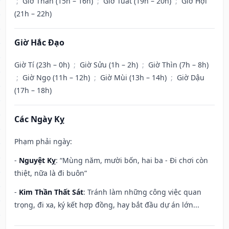
;
Giờ Thân (15h – 16h)
;
Giờ Tuất (19h – 20h)
;
Giờ Hợi
(21h – 22h)
Giờ Hắc Đạo
Giờ Tí (23h – 0h)
;
Giờ Sửu (1h – 2h)
;
Giờ Thìn (7h – 8h)
;
Giờ Ngọ (11h – 12h)
;
Giờ Mùi (13h – 14h)
;
Giờ Dậu
(17h – 18h)
Các Ngày Kỵ
Phạm phải ngày:
-
Nguyệt Kỵ
: “Mùng năm, mười bốn, hai ba - Đi chơi còn
thiệt, nữa là đi buôn”
-
Kim Thần Thất Sát
: Tránh làm những công việc quan
trọng, đi xa, ký kết hợp đồng, hay bắt đầu dự án lớn...