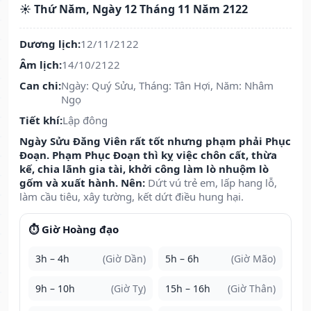
☀️ Thứ Năm, Ngày 12 Tháng 11 Năm 2122
Dương lịch:
12/11/2122
Âm lịch:
14/10/2122
Can chi:
Ngày: Quý Sửu, Tháng: Tân Hợi, Năm: Nhâm
Ngọ
Tiết khí:
Lập đông
Ngày Sửu Đăng Viên rất tốt nhưng phạm phải Phục
Đoạn. Phạm Phục Đoạn thì kỵ việc chôn cất, thừa
kế, chia lãnh gia tài, khởi công làm lò nhuộm lò
gốm và xuất hành. Nên:
Dứt vú trẻ em, lấp hang lỗ,
làm cầu tiêu, xây tường, kết dứt điều hung hại.
⏱️ Giờ Hoàng đạo
3h – 4h
(Giờ Dần)
5h – 6h
(Giờ Mão)
9h – 10h
(Giờ Tỵ)
15h – 16h
(Giờ Thân)