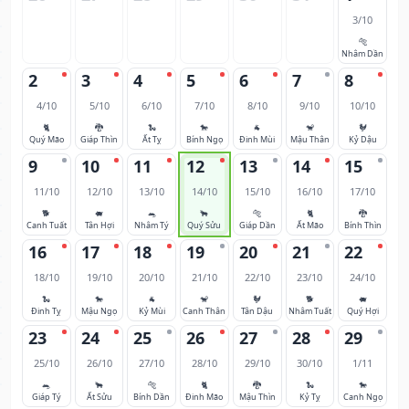
3/10
🐅
Nhâm Dần
2
3
4
5
6
7
8
4/10
5/10
6/10
7/10
8/10
9/10
10/10
🐈
🐉
🐍
🐎
🐐
🐒
🐓
Quý Mão
Giáp Thìn
Ất Tỵ
Bính Ngọ
Đinh Mùi
Mậu Thân
Kỷ Dậu
9
10
11
12
13
14
15
11/10
12/10
13/10
14/10
15/10
16/10
17/10
🐕
🐖
🐀
🐂
🐅
🐈
🐉
Canh Tuất
Tân Hợi
Nhâm Tý
Quý Sửu
Giáp Dần
Ất Mão
Bính Thìn
16
17
18
19
20
21
22
18/10
19/10
20/10
21/10
22/10
23/10
24/10
🐍
🐎
🐐
🐒
🐓
🐕
🐖
Đinh Tỵ
Mậu Ngọ
Kỷ Mùi
Canh Thân
Tân Dậu
Nhâm Tuất
Quý Hợi
23
24
25
26
27
28
29
25/10
26/10
27/10
28/10
29/10
30/10
1/11
🐀
🐂
🐅
🐈
🐉
🐍
🐎
Giáp Tý
Ất Sửu
Bính Dần
Đinh Mão
Mậu Thìn
Kỷ Tỵ
Canh Ngọ