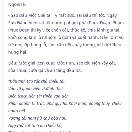
Ngoại lệ
:
- Sao Đẩu Mộc Giải tại Tỵ mất sức. Tại Dậu thì tốt. Ngày
Sửu Đăng Viên rất tốt nhưng phạm phải Phục Đoạn. Phạm
Phục Đoạn thì kỵ việc chôn cất, thừa kế, chia lãnh gia tài,
khởi công làm lò nhuộm lò gốm và xuất hành. Nên: dứt vú
trẻ em, lấp hang lỗ, làm cầu tiêu, xây tường, kết dứt điều
hung hại.
Đẩu: Mộc giải (con cua): Mộc tinh, sao tốt. Nên xây cất,
sửa chữa, cưới gả và an táng đều tốt.
“Đẩu tinh tạo tác chủ chiêu tài,
Văn vũ quan viên vị đỉnh thai,
Điền trạch tiền tài thiên vạn tiến,
Phần doanh tu trúc, phú quý lai.Khai môn, phóng thủy, chiêu
ngưu mã,
Vượng tài nam nữ chủ hòa hài,
Ngộ thử cát tinh lai chiến hộ,