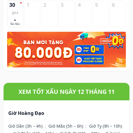
30
1
2
3
4
5
6
2/11
🐐
Tân Mùi
XEM TỐT XẤU NGÀY 12 THÁNG 11
Giờ Hoàng Đạo
Giờ Dần (3h – 4h)
;
Giờ Mão (5h – 6h)
;
Giờ Tỵ (9h – 10h)