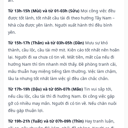
an.
Từ 13h-15h (Mùi) và từ 01-03h (Sửu)
Mọi công việc đều
được tốt lành, tốt nhất cầu tài đi theo hướng Tây Nam –
Nhà cửa được yên lành. Người xuất hành thì đều bình
yên.
Từ 15h-17h (Thân) và từ 03h-05h (Dần)
Mưu sự khó
thành, cầu lộc, cầu tài mờ mịt. Kiện cáo tốt nhất nên hoãn
lại. Người đi xa chưa có tin về. Mất tiền, mất của nếu đi
hướng Nam thì tìm nhanh mới thấy. Đề phòng tranh cãi,
mâu thuẫn hay miệng tiếng tầm thường. Việc làm chậm,
lâu la nhưng tốt nhất làm việc gì đều cần chắc chắn.
Từ 17h-19h (Dậu) và từ 05h-07h (Mão)
Tin vui sắp tới,
nếu cầu lộc, cầu tài thì đi hướng Nam. Đi công việc gặp
gỡ có nhiều may mắn. Người đi có tin về. Nếu chăn nuôi
đều gặp thuận lợi.
Từ 19h-21h (Tuất) và từ 07h-09h (Thìn)
Hay tranh luận,