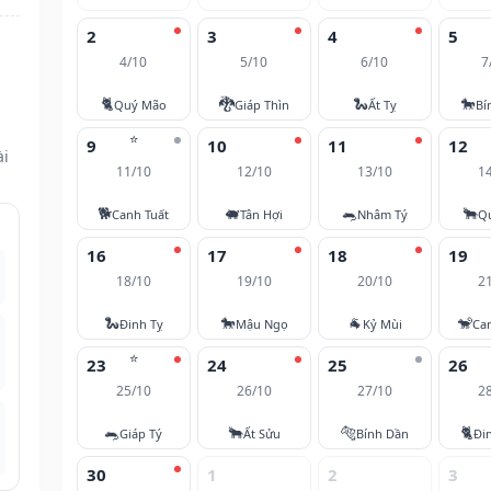
2
3
4
5
4/10
5/10
6/10
7
🐈
🐉
🐍
🐎
Quý Mão
Giáp Thìn
Ất Tỵ
Bí
⭐
9
10
11
12
ài
11/10
12/10
13/10
1
🐕
🐖
🐀
🐂
Canh Tuất
Tân Hợi
Nhâm Tý
Q
16
17
18
19
18/10
19/10
20/10
2
🐍
🐎
🐐
🐒
Đinh Tỵ
Mậu Ngọ
Kỷ Mùi
Ca
⭐
23
24
25
26
25/10
26/10
27/10
2
🐀
🐂
🐅
🐈
Giáp Tý
Ất Sửu
Bính Dần
Đi
30
1
2
3