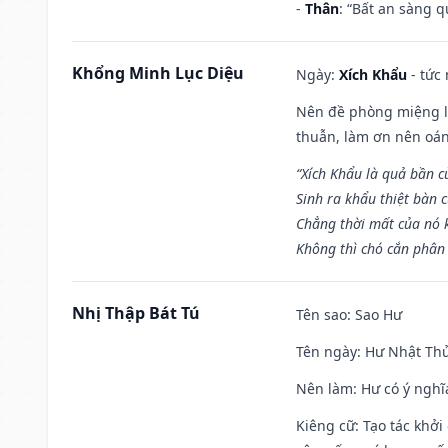
-
Thân
: “Bất an sàng 
Khổng Minh Lục Diệu
Ngày:
Xích Khẩu
- tức
Nên đề phòng miệng lư
thuẫn, làm ơn nên oán
“Xích Khẩu là quả bần 
Sinh ra khẩu thiệt bàn c
Chẳng thời mất của nó 
Không thì chó cắn phân 
Nhị Thập Bát Tú
Tên sao
: Sao Hư
Tên ngày
: Hư Nhật Thử
Nên làm
: Hư có ý ngh
Kiêng cữ
: Tạo tác khở