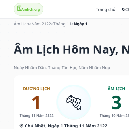
🗓️
Trang chủ
🔄
C
Amlich.org
Âm Lịch
>
Năm 2122
>
Tháng 11
>
Ngày 1
Âm Lịch Hôm Nay, N
Ngày Nhâm Dần, Tháng Tân Hợi, Năm Nhâm Ngọ
DƯƠNG LỊCH
ÂM LỊCH
1
3
🐅
Tháng 11 Năm 2122
Tháng 10 Năm 2
☀️ Chủ Nhật, Ngày 1 Tháng 11 Năm 2122