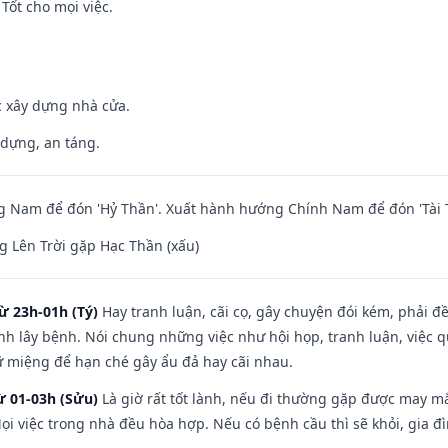
Tốt cho mọi việc.
ệc xây dựng nhà cửa.
 dựng, an táng.
 Nam để đón 'Hỷ Thần'. Xuất hành hướng Chính Nam để đón 'Tài 
 Lên Trời gặp Hạc Thần (xấu)
ừ 23h-01h (Tý)
Hay tranh luận, cãi cọ, gây chuyện đói kém, phải đ
nh lây bệnh. Nói chung những việc như hội họp, tranh luận, việc q
iữ miệng để hạn ché gây ẩu đả hay cãi nhau.
ừ 01-03h (Sửu)
Là giờ rất tốt lành, nếu đi thường gặp được may mắ
ọi việc trong nhà đều hòa hợp. Nếu có bệnh cầu thì sẽ khỏi, gia 