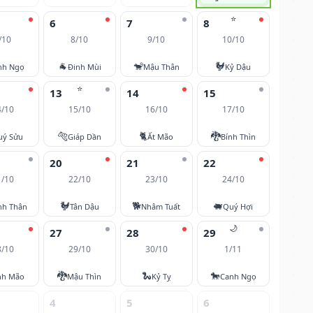
⭐
6
7
8
/10
8/10
9/10
10/10
🐐
🐒
🐓
nh Ngọ
Đinh Mùi
Mậu Thân
Kỷ Dậu
⭐
13
14
15
4/10
15/10
16/10
17/10
🐅
🐈
🐉
uý Sửu
Giáp Dần
Ất Mão
Bính Thìn
20
21
22
1/10
22/10
23/10
24/10
🐓
🐕
🐖
nh Thân
Tân Dậu
Nhâm Tuất
Quý Hợi
🌙
27
28
29
8/10
29/10
30/10
1/11
🐉
🐍
🐎
nh Mão
Mậu Thìn
Kỷ Tỵ
Canh Ngọ
4
5
6