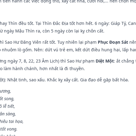
tiến hành các việc động thổ, xây cất nhà, cưới hỏi,... nên chọn mộ
hay Thìn đều tốt. Tại Thìn Đắc Địa tốt hơn hết. 6 ngày: Giáp Tý, C
ừ ngày Mậu Thìn ra, còn 5 ngày còn lại kỵ chôn cất.
hì Sao Hư Đăng Viên rất tốt. Tuy nhiên lại phạm
Phục Đoạn Sát
nên
 nhuộm lò gốm. Nên: dứt vú trẻ em, kết dứt điều hung hại, lấp han
ng ngày 7, 8, 22, 23 Âm Lịch) thì Sao Hư phạm
Diệt Một
: ắt chẳng
ào làm hành chánh, hơn nhất là đi thuyền.
t): Nhật tinh, sao xấu. Khắc kỵ xây cất. Gia đạo dễ gặp bất hòa.
 ương,
t song,
lễ tiết,
hân sàng,
iêu tai họa,
tốt vong.