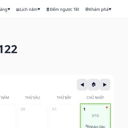
háng
📖
Lịch năm
🧧
Đếm ngược Tết
🧭
Khám phá
▼
▼
▼
122
 NĂM
THỨ SÁU
THỨ BẢY
CHỦ NHẬT
30
31
1
3/10
🐅
Nhâm Dần