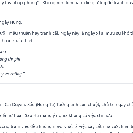
quỷ túy nhập phòng” - Không nên tiến hành kê giường để tránh q
 ngày Hung.
ỡi, mâu thuẫn hay tranh cãi. Ngày này là ngày xấu, mưu sự khó thà
 hoặc khẩu thiệt.
cùng
ùng thị phi
khi
ly vợ chồng.”
 - Cái Duyên: Xấu (Hung Tú) Tướng tinh con chuột, chủ trị ngày ch
ĩa là hư hoại. Sao Hư mang ý nghĩa không có việc chi hợp.
i công trăm việc đều không may. Nhất là việc xây cất nhà cửa, khai 