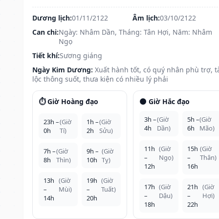
Dương lịch:
01/11/2122
Âm lịch:
03/10/2122
Can chi:
Ngày: Nhâm Dần, Tháng: Tân Hợi, Năm: Nhâm
Ngọ
Tiết khí:
Sương giáng
Ngày Kim Dương:
Xuất hành tốt, có quý nhân phù trợ, t
lộc thông suốt, thưa kiện có nhiều lý phải
⏱️ Giờ Hoàng đạo
🌑 Giờ Hắc đạo
3h –
(Giờ
5h –
(Giờ
23h –
(Giờ
1h –
(Giờ
4h
Dần)
6h
Mão)
0h
Tí)
2h
Sửu)
11h
(Giờ
15h
(Giờ
7h –
(Giờ
9h –
(Giờ
–
Ngọ)
–
Thân)
8h
Thìn)
10h
Tỵ)
12h
16h
13h
(Giờ
19h
(Giờ
17h
(Giờ
21h
(Giờ
–
Mùi)
–
Tuất)
–
Dậu)
–
Hợi)
14h
20h
18h
22h