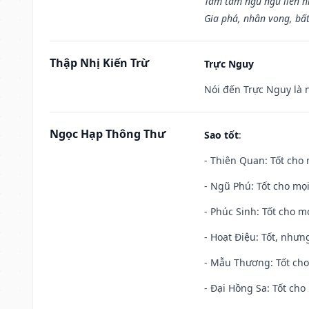
Tam tam ngũ ngũ liên n
Gia phá, nhân vong, bấ
Thập Nhị Kiến Trừ
Trực Nguy
Nói đến Trực Nguy là 
Ngọc Hạp Thông Thư
Sao tốt
:
- Thiên Quan: Tốt cho 
- Ngũ Phú: Tốt cho mọi
- Phúc Sinh: Tốt cho mọ
- Hoạt Điệu: Tốt, nhưn
- Mẫu Thương: Tốt cho 
- Đại Hồng Sa: Tốt cho 