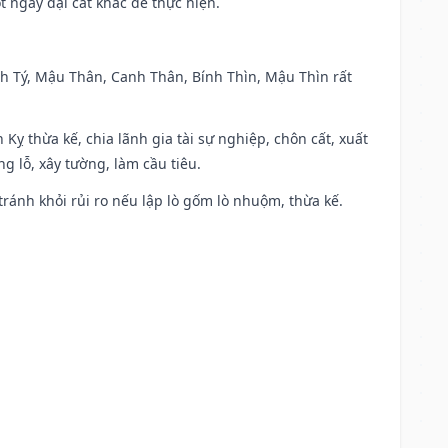
t ngày đại cát khác để thực hiện.
anh Tý, Mậu Thân, Canh Thân, Bính Thìn, Mậu Thìn rất
 Kỵ thừa kế, chia lãnh gia tài sự nghiệp, chôn cất, xuất
g lỗ, xây tường, làm cầu tiêu.
 tránh khỏi rủi ro nếu lập lò gốm lò nhuộm, thừa kế.