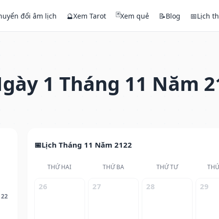
🃏
huyển đổi âm lịch
🔮
Xem Tarot
Xem quẻ
📝
Blog
📅
Lịch t
gày 1 Tháng 11 Năm 2
Lịch Tháng 11 Năm 2122
THỨ HAI
THỨ BA
THỨ TƯ
THỨ
26
27
28
29
122