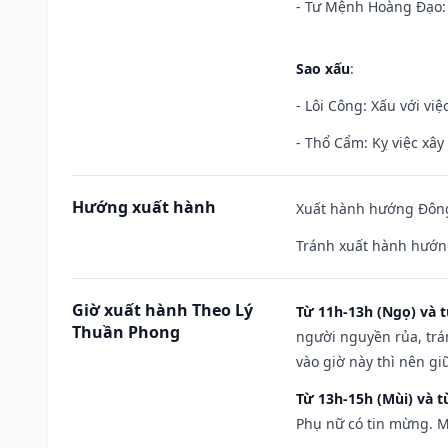
- Tư Mệnh Hoàng Đạo: 
Sao xấu
:
- Lôi Công: Xấu với vi
- Thổ Cẩm: Kỵ việc xây
Hướng xuất hành
Xuất hành hướng Đông
Tránh xuất hành hướng
Giờ xuất hành Theo Lý
Từ 11h-13h (Ngọ) và t
Thuần Phong
người nguyền rủa, trá
vào giờ này thì nên g
Từ 13h-15h (Mùi) và t
Phụ nữ có tin mừng. M