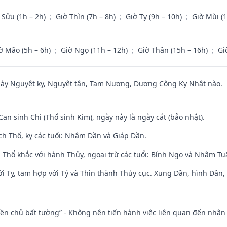
 Sửu (1h – 2h)
;
Giờ Thìn (7h – 8h)
;
Giờ Tỵ (9h – 10h)
;
Giờ Mùi (
ờ Mão (5h – 6h)
;
Giờ Ngọ (11h – 12h)
;
Giờ Thân (15h – 16h)
;
Gi
 Nguyệt kỵ, Nguyệt tận, Tam Nương, Dương Công Kỵ Nhật nào.
Can sinh Chi (Thổ sinh Kim), ngày này là ngày cát (bảo nhật).
ch Thổ, kỵ các tuổi: Nhâm Dần và Giáp Dần.
 Thổ khắc với hành Thủy, ngoại trừ các tuổi: Bính Ngọ và Nhâm T
i Tỵ, tam hợp với Tý và Thìn thành Thủy cục. Xung Dần, hình Dần, h
điền chủ bất tường” - Không nên tiến hành việc liên quan đến nhậ