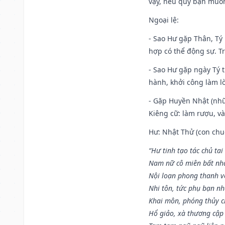
vậy, nếu quý bạn muốn 
Ngoại lệ
:
- Sao Hư gặp Thân, Tý 
hợp có thể động sự. Tr
- Sao Hư gặp ngày Tý t
hành, khởi công làm lò
- Gặp Huyền Nhật (nhữ
Kiêng cữ: làm rượu, v
Hư: Nhật Thử (con chuộ
“Hư tinh tạo tác chủ tai
Nam nữ cô miên bất nhấ
Nội loạn phong thanh vô 
Nhi tôn, tức phụ bạn n
Khai môn, phóng thủy ch
Hổ giảo, xà thương cập 