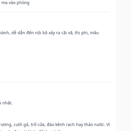
uỷ ma vào phòng
nh, dễ dẫn đến nội bộ xảy ra cãi vã, thị phi, mâu
ủ nhật.
trương, cưới gả, trổ cửa, đào kênh rạch hay tháo nước. Vì