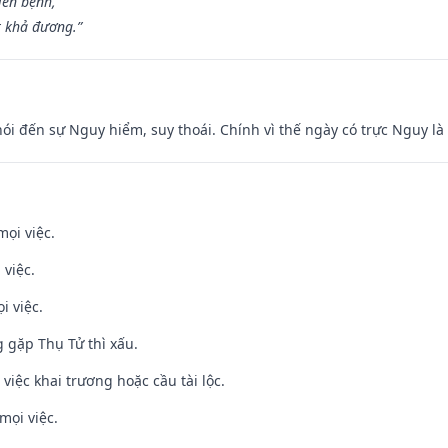
iên bệnh,
t khả đương.”
nói đến sự Nguy hiểm, suy thoái. Chính vì thế ngày có trực Nguy l
mọi việc.
 việc.
i việc.
g gặp Thụ Tử thì xấu.
việc khai trương hoặc cầu tài lộc.
mọi việc.