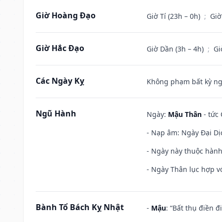
Giờ Hoàng Đạo
Giờ Tí (23h – 0h)
;
Giờ
Giờ Hắc Đạo
Giờ Dần (3h – 4h)
;
Gi
Các Ngày Kỵ
Không phạm bất kỳ ngày
Ngũ Hành
Ngày:
Mậu Thân
- tức 
- Nạp âm: Ngày Đại Dị
- Ngày này thuộc hành
- Ngày Thân lục hợp vớ
Bành Tổ Bách Kỵ Nhật
-
Mậu
: “Bất thụ điền 