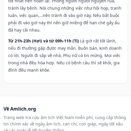
tốt nhất nên hoãn lại. Phòng người người nguyền rủa,
tránh lây bệnh. Nói chung những việc như hội họp, tranh
luận, việc quan,…nên tránh đi vào giờ này. Nếu bắt buộc
phải đi vào giờ này thì nên giữ miệng để hạn ché gây ẩu
đả hay cãi nhau.
Từ 21h-23h (Hợi) và từ 09h-11h (Tị)
Là giờ rất tốt lành,
nếu đi thường gặp được may mắn. Buôn bán, kinh doanh
có lời. Người đi sắp về nhà. Phụ nữ có tin mừng. Mọi việc
trong nhà đều hòa hợp. Nếu có bệnh cầu thì sẽ khỏi, gia
đình đều mạnh khỏe.
Về Amlich.org
Trang web tra cứu âm lịch Việt Nam miễn phí, cung cấp thông
tin chính xác về ngày âm lịch, can chi, con giáp, ngày tốt xấu
và các ngày lễ tết truyền thống.