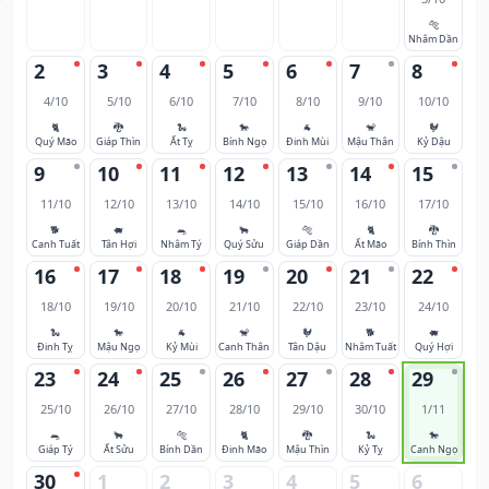
🐅
Nhâm Dần
2
3
4
5
6
7
8
4/10
5/10
6/10
7/10
8/10
9/10
10/10
🐈
🐉
🐍
🐎
🐐
🐒
🐓
Quý Mão
Giáp Thìn
Ất Tỵ
Bính Ngọ
Đinh Mùi
Mậu Thân
Kỷ Dậu
9
10
11
12
13
14
15
11/10
12/10
13/10
14/10
15/10
16/10
17/10
🐕
🐖
🐀
🐂
🐅
🐈
🐉
Canh Tuất
Tân Hợi
Nhâm Tý
Quý Sửu
Giáp Dần
Ất Mão
Bính Thìn
16
17
18
19
20
21
22
18/10
19/10
20/10
21/10
22/10
23/10
24/10
🐍
🐎
🐐
🐒
🐓
🐕
🐖
Đinh Tỵ
Mậu Ngọ
Kỷ Mùi
Canh Thân
Tân Dậu
Nhâm Tuất
Quý Hợi
23
24
25
26
27
28
29
25/10
26/10
27/10
28/10
29/10
30/10
1/11
🐀
🐂
🐅
🐈
🐉
🐍
🐎
Giáp Tý
Ất Sửu
Bính Dần
Đinh Mão
Mậu Thìn
Kỷ Tỵ
Canh Ngọ
30
1
2
3
4
5
6