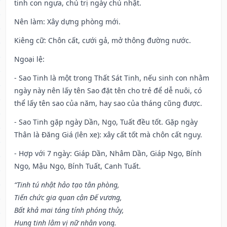
tinh con ngựa, chủ trị ngày chủ nhật.
Nên làm
: Xây dựng phòng mới.
Kiêng cữ
: Chôn cất, cưới gả, mở thông đường nước.
Ngoại lệ
:
- Sao Tinh là một trong Thất Sát Tinh, nếu sinh con nhằm
ngày này nên lấy tên Sao đặt tên cho trẻ để dễ nuôi, có
thể lấy tên sao của năm, hay sao của tháng cũng được.
- Sao Tinh gặp ngày Dần, Ngọ, Tuất đều tốt. Gặp ngày
Thân là Đăng Giá (lên xe): xây cất tốt mà chôn cất nguy.
- Hợp với 7 ngày: Giáp Dần, Nhâm Dần, Giáp Ngọ, Bính
Ngọ, Mậu Ngọ, Bính Tuất, Canh Tuất.
“Tinh tú nhật hảo tạo tân phòng,
Tiến chức gia quan cận Đế vương,
Bất khả mai táng tính phóng thủy,
Hung tinh lâm vị nữ nhân vong.