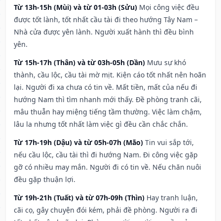
Từ 13h-15h (Mùi) và từ 01-03h (Sửu)
Mọi công việc đều
được tốt lành, tốt nhất cầu tài đi theo hướng Tây Nam –
Nhà cửa được yên lành. Người xuất hành thì đều bình
yên.
Từ 15h-17h (Thân) và từ 03h-05h (Dần)
Mưu sự khó
thành, cầu lộc, cầu tài mờ mịt. Kiện cáo tốt nhất nên hoãn
lại. Người đi xa chưa có tin về. Mất tiền, mất của nếu đi
hướng Nam thì tìm nhanh mới thấy. Đề phòng tranh cãi,
mâu thuẫn hay miệng tiếng tầm thường. Việc làm chậm,
lâu la nhưng tốt nhất làm việc gì đều cần chắc chắn.
Từ 17h-19h (Dậu) và từ 05h-07h (Mão)
Tin vui sắp tới,
nếu cầu lộc, cầu tài thì đi hướng Nam. Đi công việc gặp
gỡ có nhiều may mắn. Người đi có tin về. Nếu chăn nuôi
đều gặp thuận lợi.
Từ 19h-21h (Tuất) và từ 07h-09h (Thìn)
Hay tranh luận,
cãi cọ, gây chuyện đói kém, phải đề phòng. Người ra đi