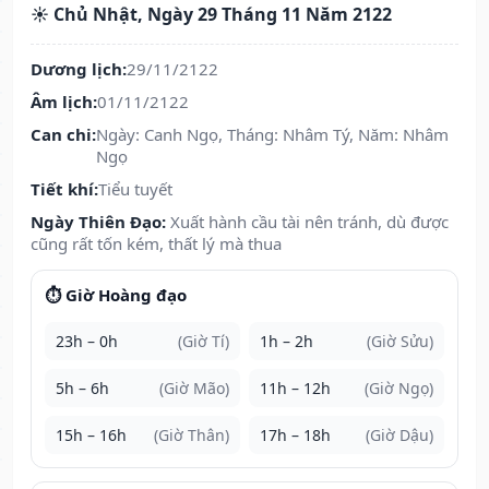
☀️ Chủ Nhật, Ngày 29 Tháng 11 Năm 2122
Dương lịch:
29/11/2122
Âm lịch:
01/11/2122
Can chi:
Ngày: Canh Ngọ, Tháng: Nhâm Tý, Năm: Nhâm
Ngọ
Tiết khí:
Tiểu tuyết
Ngày Thiên Đạo:
Xuất hành cầu tài nên tránh, dù được
cũng rất tốn kém, thất lý mà thua
⏱️ Giờ Hoàng đạo
23h – 0h
(Giờ Tí)
1h – 2h
(Giờ Sửu)
5h – 6h
(Giờ Mão)
11h – 12h
(Giờ Ngọ)
15h – 16h
(Giờ Thân)
17h – 18h
(Giờ Dậu)