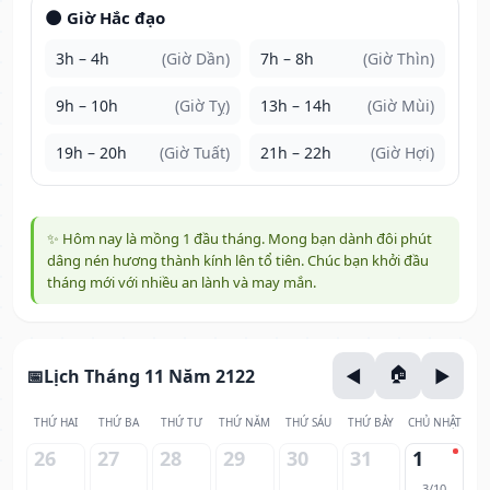
🌑 Giờ Hắc đạo
3h – 4h
(Giờ Dần)
7h – 8h
(Giờ Thìn)
9h – 10h
(Giờ Tỵ)
13h – 14h
(Giờ Mùi)
19h – 20h
(Giờ Tuất)
21h – 22h
(Giờ Hợi)
✨ Hôm nay là mồng 1 đầu tháng. Mong bạn dành đôi phút
dâng nén hương thành kính lên tổ tiên. Chúc bạn khởi đầu
tháng mới với nhiều an lành và may mắn.
Lịch Tháng 11 Năm 2122
THỨ HAI
THỨ BA
THỨ TƯ
THỨ NĂM
THỨ SÁU
THỨ BẢY
CHỦ NHẬT
26
27
28
29
30
31
1
3/10