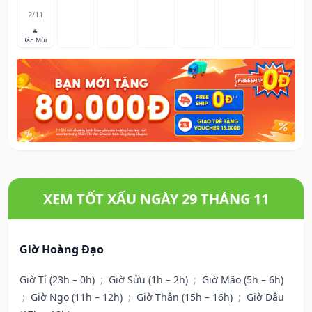
2/11
🐐
Tân Mùi
XEM TỐT XẤU NGÀY 29 THÁNG 11
Giờ Hoàng Đạo
Giờ Tí (23h – 0h)
;
Giờ Sửu (1h – 2h)
;
Giờ Mão (5h – 6h)
;
Giờ Ngọ (11h – 12h)
;
Giờ Thân (15h – 16h)
;
Giờ Dậu