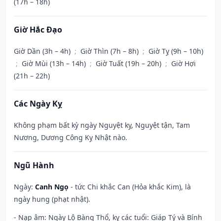
(17h – 18h)
Giờ Hắc Đạo
Giờ Dần (3h – 4h)
;
Giờ Thìn (7h – 8h)
;
Giờ Tỵ (9h – 10h)
;
Giờ Mùi (13h – 14h)
;
Giờ Tuất (19h – 20h)
;
Giờ Hợi
(21h – 22h)
Các Ngày Kỵ
Không phạm bất kỳ ngày Nguyệt kỵ, Nguyệt tận, Tam
Nương, Dương Công Kỵ Nhật nào.
Ngũ Hành
Ngày:
Canh Ngọ
- tức Chi khắc Can (Hỏa khắc Kim), là
ngày hung (phạt nhật).
- Nạp âm: Ngày Lộ Bàng Thổ, kỵ các tuổi: Giáp Tý và Bính