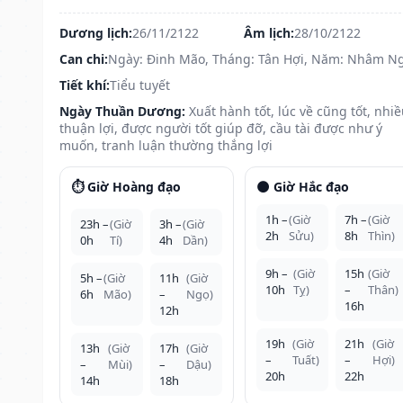
Dương lịch:
26/11/2122
Âm lịch:
28/10/2122
Can chi:
Ngày: Đinh Mão, Tháng: Tân Hợi, Năm: Nhâm N
Tiết khí:
Tiểu tuyết
Ngày Thuần Dương:
Xuất hành tốt, lúc về cũng tốt, nhi
thuận lợi, được người tốt giúp đỡ, cầu tài được như ý
muốn, tranh luận thường thắng lợi
⏱️ Giờ Hoàng đạo
🌑 Giờ Hắc đạo
1h –
(Giờ
7h –
(Giờ
23h –
(Giờ
3h –
(Giờ
2h
Sửu)
8h
Thìn)
0h
Tí)
4h
Dần)
9h –
(Giờ
15h
(Giờ
5h –
(Giờ
11h
(Giờ
10h
Tỵ)
–
Thân)
6h
Mão)
–
Ngọ)
16h
12h
19h
(Giờ
21h
(Giờ
13h
(Giờ
17h
(Giờ
–
Tuất)
–
Hợi)
–
Mùi)
–
Dậu)
20h
22h
14h
18h