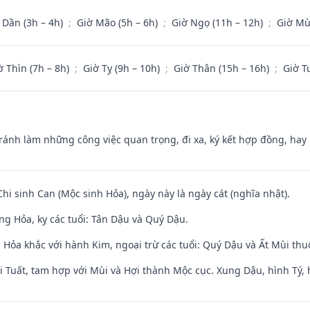
 Dần (3h – 4h)
;
Giờ Mão (5h – 6h)
;
Giờ Ngọ (11h – 12h)
;
Giờ Mù
ờ Thìn (7h – 8h)
;
Giờ Tỵ (9h – 10h)
;
Giờ Thân (15h – 16h)
;
Giờ T
Tránh làm những công việc quan trọng, đi xa, ký kết hợp đồng, hay 
Chi sinh Can (Mộc sinh Hỏa), ngày này là ngày cát (nghĩa nhật).
ng Hỏa, kỵ các tuổi: Tân Dậu và Quý Dậu.
 Hỏa khắc với hành Kim, ngoại trừ các tuổi: Quý Dậu và Ất Mùi t
 Tuất, tam hợp với Mùi và Hợi thành Mộc cục. Xung Dậu, hình Tý, 