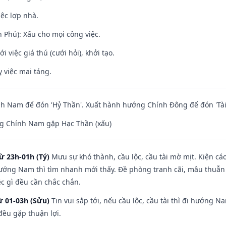
iệc lợp nhà.
n Phú): Xấu cho mọi công việc.
i việc giá thú (cưới hỏi), khởi tạo.
 việc mai táng.
h Nam để đón 'Hỷ Thần'. Xuất hành hướng Chính Đông để đón 'Tài
g Chính Nam gặp Hạc Thần (xấu)
ừ 23h-01h (Tý)
Mưu sự khó thành, cầu lộc, cầu tài mờ mịt. Kiện cáo
hướng Nam thì tìm nhanh mới thấy. Đề phòng tranh cãi, mâu thuẫn
ệc gì đều cần chắc chắn.
ừ 01-03h (Sửu)
Tin vui sắp tới, nếu cầu lộc, cầu tài thì đi hướng 
đều gặp thuận lợi.