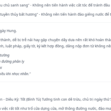
ầu chủ sanh sang” - Không nên tiến hành việc cắt tóc để tránh đầu
h tuyền thủy bất hương” - Không nên tiến hành đào giếng nước để
ngày Hung.
 thành, dễ bị trễ nải hay gặp chuyện dây dưa nên rất khó hoàn th
ính, luật pháp, giấy tờ, ký kết hợp đồng, dâng nộp đơn từ không nên
 tường
a đường phân ly
hi
iều khi nhọc nhằn.”
n - Diêu Kỳ: Tốt (Bình Tú) Tướng tinh con dê trừu, chủ trị ngày thứ 
ều việc rất tốt như trổ cửa dựng cửa, mở thông đường nước, đào m