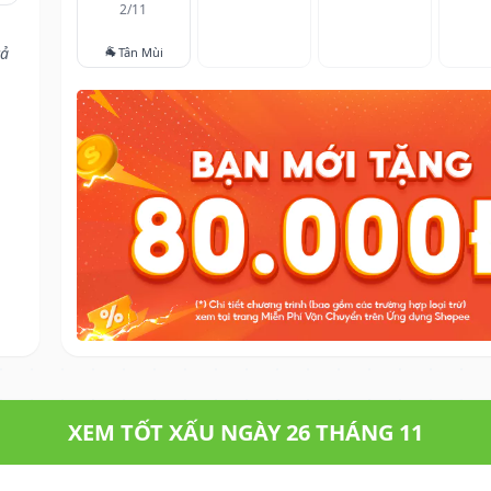
2/11
🐐
cả
Tân Mùi
XEM TỐT XẤU NGÀY 26 THÁNG 11