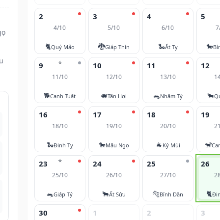
2
3
4
5
4/10
5/10
6/10
7
gọ
🐈
🐉
🐍
🐎
Quý Mão
Giáp Thìn
Ất Tỵ
Bí
ều
⭐
9
10
11
12
11/10
12/10
13/10
1
🐕
🐖
🐀
🐂
Canh Tuất
Tân Hợi
Nhâm Tý
Q
16
17
18
19
18/10
19/10
20/10
2
🐍
🐎
🐐
🐒
Đinh Tỵ
Mậu Ngọ
Kỷ Mùi
Ca
⭐
23
24
25
26
25/10
26/10
27/10
2
🐀
🐂
🐅
🐈
Giáp Tý
Ất Sửu
Bính Dần
Đi
30
1
2
3