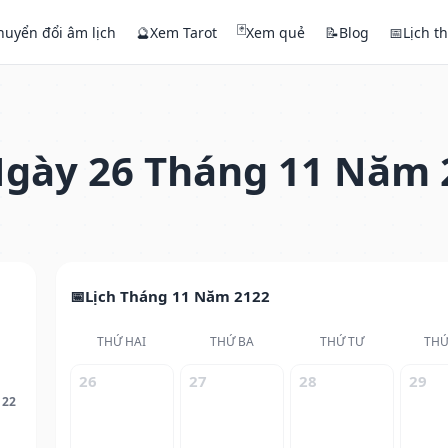
🃏
huyển đổi âm lịch
🔮
Xem Tarot
Xem quẻ
📝
Blog
📅
Lịch t
gày 26 Tháng 11 Năm 
Lịch Tháng 11 Năm 2122
THỨ HAI
THỨ BA
THỨ TƯ
THỨ
26
27
28
29
122