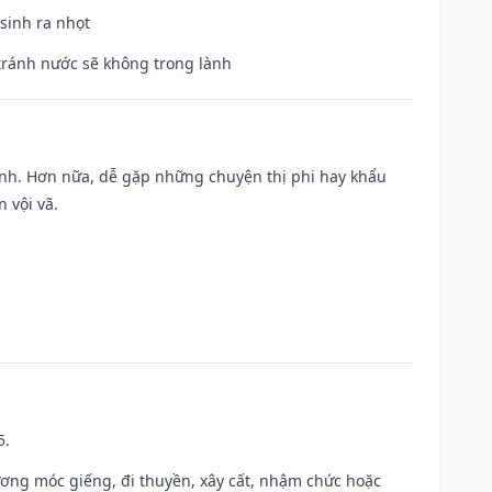
 sinh ra nhọt
 tránh nước sẽ không trong lành
ành. Hơn nữa, dễ gặp những chuyện thị phi hay khẩu
 vội vã.
5.
ương móc giếng, đi thuyền, xây cất, nhậm chức hoặc