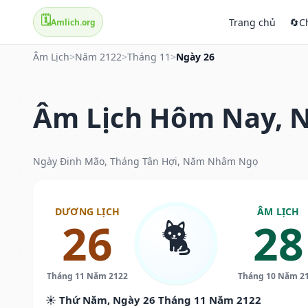
🗓️
Trang chủ
🔄
C
Amlich.org
Âm Lịch
>
Năm 2122
>
Tháng 11
>
Ngày 26
Âm Lịch Hôm Nay, N
Ngày Đinh Mão, Tháng Tân Hợi, Năm Nhâm Ngọ
DƯƠNG LỊCH
ÂM LỊCH
🐈
26
28
Tháng 11 Năm 2122
Tháng 10 Năm 2
☀️ Thứ Năm, Ngày 26 Tháng 11 Năm 2122