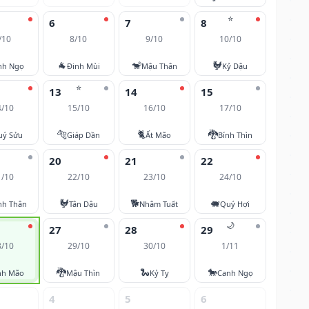
⭐
6
7
8
/10
8/10
9/10
10/10
🐐
🐒
🐓
nh Ngọ
Đinh Mùi
Mậu Thân
Kỷ Dậu
⭐
13
14
15
4/10
15/10
16/10
17/10
🐅
🐈
🐉
uý Sửu
Giáp Dần
Ất Mão
Bính Thìn
20
21
22
1/10
22/10
23/10
24/10
🐓
🐕
🐖
nh Thân
Tân Dậu
Nhâm Tuất
Quý Hợi
🌙
27
28
29
8/10
29/10
30/10
1/11
🐉
🐍
🐎
nh Mão
Mậu Thìn
Kỷ Tỵ
Canh Ngọ
4
5
6