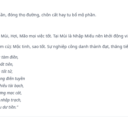
hần, đóng thọ đường, chôn cất hay tu bổ mộ phần.
 Mùi, Hợi, Mão mọi việc tốt. Tại Mùi là Nhập Miếu nên khởi động 
m cú): Mộc tinh, sao tốt. Sự nghiệp công danh thành đạt, thăng tiến
g tàm điền,
ất tiên,
 tốt tử,
ng điên tuyền
iêu tài bạch,
ng mạc cát,
 nhập trạch,
 dư tiền.”