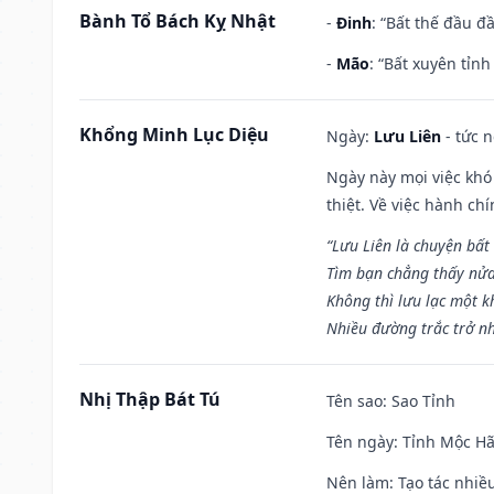
Bành Tổ Bách Kỵ Nhật
-
Đinh
: “Bất thế đầu đ
-
Mão
: “Bất xuyên tỉn
Khổng Minh Lục Diệu
Ngày:
Lưu Liên
- tức 
Ngày này mọi việc khó
thiệt. Về việc hành ch
“Lưu Liên là chuyện bất
Tìm bạn chẳng thấy nử
Không thì lưu lạc một k
Nhiều đường trắc trở nh
Nhị Thập Bát Tú
Tên sao
: Sao Tỉnh
Tên ngày
: Tỉnh Mộc Hã
Nên làm
: Tạo tác nhi