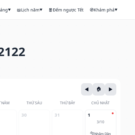
háng
📖
Lịch năm
🧧
Đếm ngược Tết
🧭
Khám phá
▼
▼
▼
2122
 NĂM
THỨ SÁU
THỨ BẢY
CHỦ NHẬT
30
31
1
3/10
🐅
Nhâm Dần