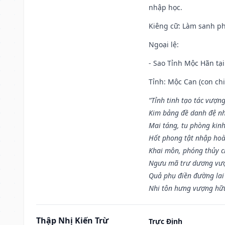
nhập học.
Kiêng cữ
: Làm sanh p
Ngoại lệ
:
- Sao Tỉnh Mộc Hãn tại
Tỉnh: Mộc Can (con chi
“Tỉnh tinh tạo tác vượn
Kim bảng đề danh đệ nh
Mai táng, tu phòng kinh
Hốt phong tật nhập hoà
Khai môn, phóng thủy ch
Ngưu mã trư dương vượ
Quả phụ điền đường lai
Nhi tôn hưng vượng hữu
Thập Nhị Kiến Trừ
Trực Định