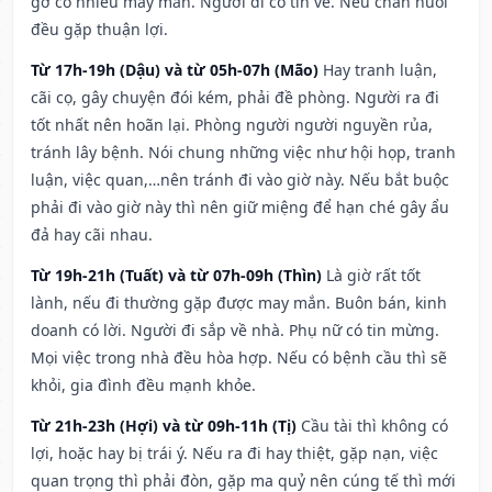
gỡ có nhiều may mắn. Người đi có tin về. Nếu chăn nuôi
đều gặp thuận lợi.
Từ 17h-19h (Dậu) và từ 05h-07h (Mão)
Hay tranh luận,
cãi cọ, gây chuyện đói kém, phải đề phòng. Người ra đi
tốt nhất nên hoãn lại. Phòng người người nguyền rủa,
tránh lây bệnh. Nói chung những việc như hội họp, tranh
luận, việc quan,…nên tránh đi vào giờ này. Nếu bắt buộc
phải đi vào giờ này thì nên giữ miệng để hạn ché gây ẩu
đả hay cãi nhau.
Từ 19h-21h (Tuất) và từ 07h-09h (Thìn)
Là giờ rất tốt
lành, nếu đi thường gặp được may mắn. Buôn bán, kinh
doanh có lời. Người đi sắp về nhà. Phụ nữ có tin mừng.
Mọi việc trong nhà đều hòa hợp. Nếu có bệnh cầu thì sẽ
khỏi, gia đình đều mạnh khỏe.
Từ 21h-23h (Hợi) và từ 09h-11h (Tị)
Cầu tài thì không có
lợi, hoặc hay bị trái ý. Nếu ra đi hay thiệt, gặp nạn, việc
quan trọng thì phải đòn, gặp ma quỷ nên cúng tế thì mới