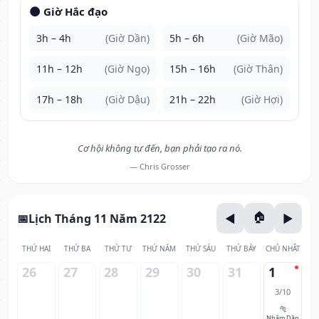
🌑 Giờ Hắc đạo
3h – 4h
(Giờ Dần)
5h – 6h
(Giờ Mão)
11h – 12h
(Giờ Ngọ)
15h – 16h
(Giờ Thân)
17h – 18h
(Giờ Dậu)
21h – 22h
(Giờ Hợi)
Cơ hội không tự đến, bạn phải tạo ra nó.
— Chris Grosser
Lịch Tháng 11 Năm 2122
THỨ HAI
THỨ BA
THỨ TƯ
THỨ NĂM
THỨ SÁU
THỨ BẢY
CHỦ NHẬT
26
27
28
29
30
31
1
3/10
🐅
Nhâm Dần