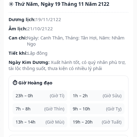
☀️ Thứ Năm, Ngày 19 Tháng 11 Năm 2122
Dương lịch:
19/11/2122
Âm lịch:
21/10/2122
Can chi:
Ngày: Canh Thân, Tháng: Tân Hợi, Năm: Nhâm
Ngọ
Tiết khí:
Lập đông
Ngày Kim Dương:
Xuất hành tốt, có quý nhân phù trợ,
tài lộc thông suốt, thưa kiện có nhiều lý phải
⏱️ Giờ Hoàng đạo
23h – 0h
(Giờ Tí)
1h – 2h
(Giờ Sửu)
7h – 8h
(Giờ Thìn)
9h – 10h
(Giờ Tỵ)
13h – 14h
(Giờ Mùi)
19h – 20h
(Giờ Tuất)