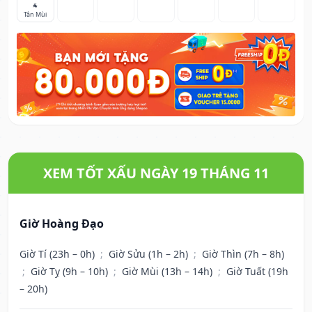
🐐
Tân Mùi
XEM TỐT XẤU NGÀY 19 THÁNG 11
Giờ Hoàng Đạo
Giờ Tí (23h – 0h)
;
Giờ Sửu (1h – 2h)
;
Giờ Thìn (7h – 8h)
;
Giờ Tỵ (9h – 10h)
;
Giờ Mùi (13h – 14h)
;
Giờ Tuất (19h
– 20h)