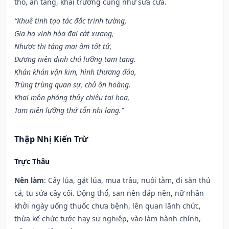
thổ, an táng, khai trương cũng như sửa cửa.
“Khuê tinh tạo tác đắc trinh tường,
Gia hạ vinh hòa đại cát xương,
Nhược thị táng mai âm tốt tử,
Đương niên định chủ lưỡng tam tang.
Khán khán vận kim, hình thương đáo,
Trùng trùng quan sự, chủ ôn hoàng.
Khai môn phóng thủy chiêu tai họa,
Tam niên lưỡng thứ tổn nhi lang.”
Thập Nhị Kiến Trừ
Trực Thâu
Nên làm
: Cấy lúa, gặt lúa, mua trâu, nuôi tằm, đi săn thú
cá, tu sửa cây cối. Động thổ, san nền đắp nền, nữ nhân
khởi ngày uống thuốc chưa bệnh, lên quan lãnh chức,
thừa kế chức tước hay sự nghiệp, vào làm hành chính,