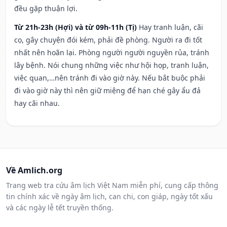
đều gặp thuận lợi.
Từ 21h-23h (Hợi) và từ 09h-11h (Tị)
Hay tranh luận, cãi
cọ, gây chuyện đói kém, phải đề phòng. Người ra đi tốt
nhất nên hoãn lại. Phòng người người nguyền rủa, tránh
lây bệnh. Nói chung những việc như hội họp, tranh luận,
việc quan,…nên tránh đi vào giờ này. Nếu bắt buộc phải
đi vào giờ này thì nên giữ miệng để hạn ché gây ẩu đả
hay cãi nhau.
Về Amlich.org
Trang web tra cứu âm lịch Việt Nam miễn phí, cung cấp thông
tin chính xác về ngày âm lịch, can chi, con giáp, ngày tốt xấu
và các ngày lễ tết truyền thống.