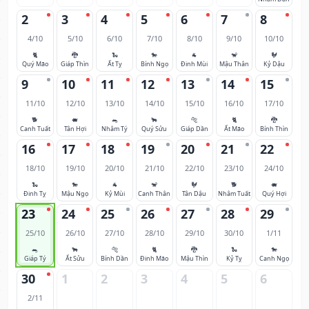
2
3
4
5
6
7
8
4/10
5/10
6/10
7/10
8/10
9/10
10/10
🐈
🐉
🐍
🐎
🐐
🐒
🐓
Quý Mão
Giáp Thìn
Ất Tỵ
Bính Ngọ
Đinh Mùi
Mậu Thân
Kỷ Dậu
9
10
11
12
13
14
15
11/10
12/10
13/10
14/10
15/10
16/10
17/10
🐕
🐖
🐀
🐂
🐅
🐈
🐉
Canh Tuất
Tân Hợi
Nhâm Tý
Quý Sửu
Giáp Dần
Ất Mão
Bính Thìn
16
17
18
19
20
21
22
18/10
19/10
20/10
21/10
22/10
23/10
24/10
🐍
🐎
🐐
🐒
🐓
🐕
🐖
Đinh Tỵ
Mậu Ngọ
Kỷ Mùi
Canh Thân
Tân Dậu
Nhâm Tuất
Quý Hợi
23
24
25
26
27
28
29
25/10
26/10
27/10
28/10
29/10
30/10
1/11
🐀
🐂
🐅
🐈
🐉
🐍
🐎
Giáp Tý
Ất Sửu
Bính Dần
Đinh Mão
Mậu Thìn
Kỷ Tỵ
Canh Ngọ
30
1
2
3
4
5
6
2/11