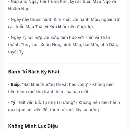
- Nạp âm: Ngày Hải Trung Kim, kỵ các tuổi: Mậu Ngọ và
Nhâm Ngọ.
- Ngày này thuộc hành Kim khắc với hành Mộc, ngoại trừ
các tuổi: Mậu Tuất vì Kim khắc nên được lợi.
- Ngày Tý lục hợp với Sửu, tam hợp với Thìn và Thân
thành Thủy cục. Xung Ngọ, hình Mão, hại Mùi, phá Dậu,
tuyệt Tỵ.
Bành Tổ Bách Kỵ Nhật
-
Giáp
: “Bất khai thương tài vật hao vong” - Không nên
tiến hành mở kho tránh tiền của hao mất
-
Tý
: “Bất vấn bốc tự nhạ tai ương” - Không nên tiến hành
gieo quẻ hỏi việc để tránh tự rước lấy tai ương
Khổng Minh Lục Diệu