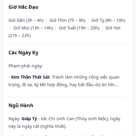
Giờ Hắc Đạo
Giờ Dần (3h – 4h)
;
Giờ Thìn (7h – 8h)
;
Giờ Tỵ (9h – 10h)
;
Giờ Mùi (13h – 14h)
;
Giờ Tuất (19h – 20h)
;
Giờ Hợi
(21h – 22h)
Các Ngày Kỵ
Phạm phải ngày:
-
Kim Thần Thất Sát
: Tránh làm những công việc quan
trọng, đi xa, ký kết hợp đồng, hay bắt đầu dự án lớn...
Ngũ Hành
Ngày:
Giáp Tý
- tức Chi sinh Can (Thủy sinh Mộc), ngày
này là ngày cát (nghĩa nhật).