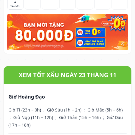
🐐
Tân Mùi
XEM TỐT XẤU NGÀY 23 THÁNG 11
Giờ Hoàng Đạo
Giờ Tí (23h – 0h)
;
Giờ Sửu (1h – 2h)
;
Giờ Mão (5h – 6h)
;
Giờ Ngọ (11h – 12h)
;
Giờ Thân (15h – 16h)
;
Giờ Dậu
(17h – 18h)