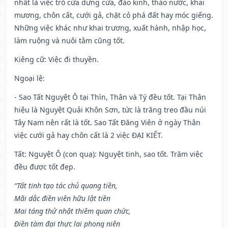
nhất là việc trổ cửa dựng cửa, đào kinh, tháo nước, khai
mương, chôn cất, cưới gả, chặt cỏ phá đất hay móc giếng.
Những việc khác như khai trương, xuất hành, nhập học,
làm ruộng và nuôi tằm cũng tốt.
Kiêng cữ
: Việc đi thuyền.
Ngoại lệ
:
- Sao Tất Nguyệt Ô tại Thìn, Thân và Tý đều tốt. Tại Thân
hiệu là Nguyệt Quải Khôn Sơn, tức là trăng treo đầu núi
Tây Nam nên rất là tốt. Sao Tất Đăng Viên ở ngày Thân
việc cưới gả hay chôn cất là 2 việc ĐẠI KIẾT.
Tất: Nguyệt Ô (con quạ): Nguyệt tinh, sao tốt. Trăm việc
đều được tốt đẹp.
“Tất tinh tạo tác chủ quang tiền,
Mãi dắc điền viên hữu lật tiền
Mai táng thử nhật thiêm quan chức,
Điền tàm đại thực lai phong niên