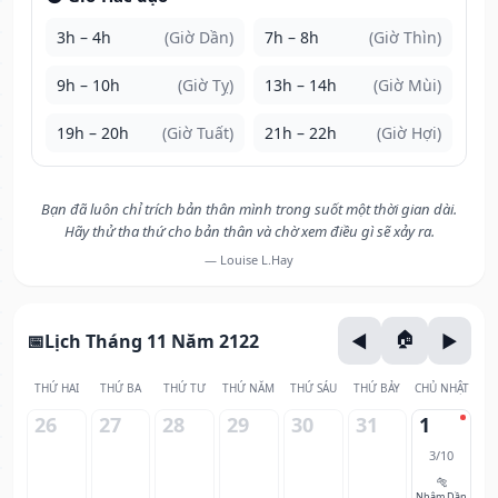
3h – 4h
(Giờ Dần)
7h – 8h
(Giờ Thìn)
9h – 10h
(Giờ Tỵ)
13h – 14h
(Giờ Mùi)
19h – 20h
(Giờ Tuất)
21h – 22h
(Giờ Hợi)
Bạn đã luôn chỉ trích bản thân mình trong suốt một thời gian dài.
Hãy thử tha thứ cho bản thân và chờ xem điều gì sẽ xảy ra.
— Louise L.Hay
Lịch Tháng 11 Năm 2122
THỨ HAI
THỨ BA
THỨ TƯ
THỨ NĂM
THỨ SÁU
THỨ BẢY
CHỦ NHẬT
26
27
28
29
30
31
1
3/10
🐅
Nhâm Dần