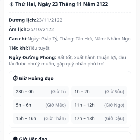
☀️ Thứ Hai, Ngày 23 Tháng 11 Năm 2122
Dương lịch:
23/11/2122
Âm lịch:
25/10/2122
Can chi:
Ngày: Giáp Tý, Tháng: Tân Hợi, Năm: Nhâm Ngọ
Tiết khí:
Tiểu tuyết
Ngày Đường Phong:
Rất tốt, xuất hành thuận lợi, cầu
tài được như ý muốn, gặp quý nhân phù trợ
⏱️ Giờ Hoàng đạo
23h – 0h
(Giờ Tí)
1h – 2h
(Giờ Sửu)
5h – 6h
(Giờ Mão)
11h – 12h
(Giờ Ngọ)
15h – 16h
(Giờ Thân)
17h – 18h
(Giờ Dậu)
🌑 Giờ Hắc đạo