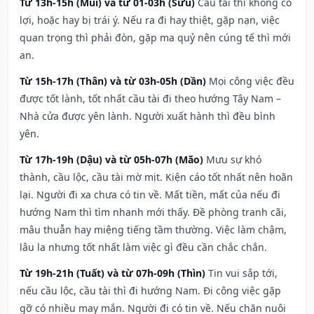
Từ 13h-15h (Mùi) và từ 01-03h (Sửu)
Cầu tài thì không có
lợi, hoặc hay bị trái ý. Nếu ra đi hay thiệt, gặp nạn, việc
quan trọng thì phải đòn, gặp ma quỷ nên cúng tế thì mới
an.
Từ 15h-17h (Thân) và từ 03h-05h (Dần)
Mọi công việc đều
được tốt lành, tốt nhất cầu tài đi theo hướng Tây Nam –
Nhà cửa được yên lành. Người xuất hành thì đều bình
yên.
Từ 17h-19h (Dậu) và từ 05h-07h (Mão)
Mưu sự khó
thành, cầu lộc, cầu tài mờ mịt. Kiện cáo tốt nhất nên hoãn
lại. Người đi xa chưa có tin về. Mất tiền, mất của nếu đi
hướng Nam thì tìm nhanh mới thấy. Đề phòng tranh cãi,
mâu thuẫn hay miệng tiếng tầm thường. Việc làm chậm,
lâu la nhưng tốt nhất làm việc gì đều cần chắc chắn.
Từ 19h-21h (Tuất) và từ 07h-09h (Thìn)
Tin vui sắp tới,
nếu cầu lộc, cầu tài thì đi hướng Nam. Đi công việc gặp
gỡ có nhiều may mắn. Người đi có tin về. Nếu chăn nuôi