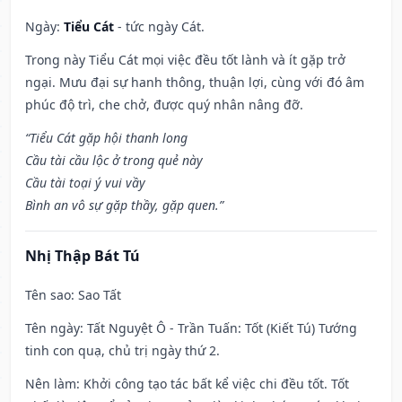
Ngày:
Tiểu Cát
- tức ngày Cát.
Trong này Tiểu Cát mọi việc đều tốt lành và ít gặp trở
ngại. Mưu đại sự hanh thông, thuận lợi, cùng với đó âm
phúc độ trì, che chở, được quý nhân nâng đỡ.
“Tiểu Cát gặp hội thanh long
Cầu tài cầu lộc ở trong quẻ này
Cầu tài toại ý vui vầy
Bình an vô sự gặp thầy, gặp quen.”
Nhị Thập Bát Tú
Tên sao
: Sao Tất
Tên ngày
: Tất Nguyệt Ô - Trần Tuấn: Tốt (Kiết Tú) Tướng
tinh con quạ, chủ trị ngày thứ 2.
Nên làm
: Khởi công tạo tác bất kể việc chi đều tốt. Tốt