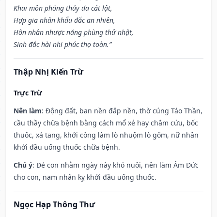
Khai môn phóng thủy đa cát lật,
Hợp gia nhân khẩu đắc an nhiên,
Hôn nhân nhược năng phùng thử nhật,
Sinh đắc hài nhi phúc thọ toàn.”
Thập Nhị Kiến Trừ
Trực Trừ
Nên làm
: Động đất, ban nền đắp nền, thờ cúng Táo Thần,
cầu thầy chữa bệnh bằng cách mổ xẻ hay châm cứu, bốc
thuốc, xả tang, khởi công làm lò nhuộm lò gốm, nữ nhân
khởi đầu uống thuốc chữa bệnh.
Chú ý
: Đẻ con nhằm ngày này khó nuôi, nên làm Âm Đức
cho con, nam nhân kỵ khởi đầu uống thuốc.
Ngọc Hạp Thông Thư