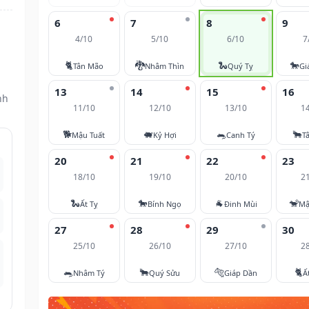
6
7
8
9
4/10
5/10
6/10
7
🐈
🐉
🐍
🐎
Tân Mão
Nhâm Thìn
Quý Tỵ
Gi
13
14
15
16
nh
11/10
12/10
13/10
1
🐕
🐖
🐀
🐂
Mậu Tuất
Kỷ Hợi
Canh Tý
T
20
21
22
23
18/10
19/10
20/10
2
🐍
🐎
🐐
🐒
Ất Tỵ
Bính Ngọ
Đinh Mùi
Mậ
27
28
29
30
25/10
26/10
27/10
2
🐀
🐂
🐅
🐈
Nhâm Tý
Quý Sửu
Giáp Dần
Ấ