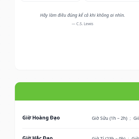
Hãy làm điều đúng kể cả khi không ai nhìn.
— C.S. Lewis
Giờ Hoàng Đạo
Giờ Sửu (1h – 2h)
;
Gi
Giờ Hắc Đạo
Giờ Tí (23h – 0h)
;
Giờ