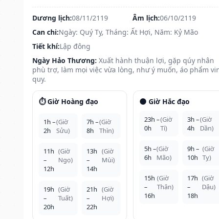
Dương lịch:
08/11/2119
Âm lịch:
06/10/2119
Can chi:
Ngày: Quý Tỵ, Tháng: Ất Hợi, Năm: Kỷ Mão
Tiết khí:
Lập đông
Ngày Hảo Thương:
Xuất hành thuận lợi, gặp qúy nhân
phù trợ, làm mọi việc vừa lòng, như ý muốn, áo phẩm vi
quy.
⏱️ Giờ Hoàng đạo
🌑 Giờ Hắc đạo
23h –
(Giờ
3h –
(Giờ
1h –
(Giờ
7h –
(Giờ
0h
Tí)
4h
Dần)
2h
Sửu)
8h
Thìn)
5h –
(Giờ
9h –
(Giờ
11h
(Giờ
13h
(Giờ
6h
Mão)
10h
Tỵ)
–
Ngọ)
–
Mùi)
12h
14h
15h
(Giờ
17h
(Giờ
–
Thân)
–
Dậu)
19h
(Giờ
21h
(Giờ
16h
18h
–
Tuất)
–
Hợi)
20h
22h