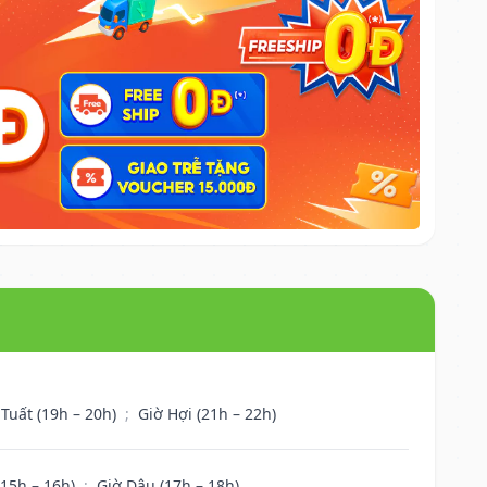
 Tuất (19h – 20h)
;
Giờ Hợi (21h – 22h)
(15h – 16h)
;
Giờ Dậu (17h – 18h)