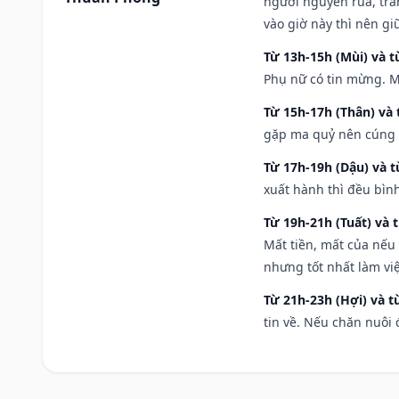
người nguyền rủa, trá
vào giờ này thì nên g
Từ 13h-15h (Mùi) và t
Phụ nữ có tin mừng. M
Từ 15h-17h (Thân) và 
gặp ma quỷ nên cúng t
Từ 17h-19h (Dậu) và 
xuất hành thì đều bìn
Từ 19h-21h (Tuất) và 
Mất tiền, mất của nếu
nhưng tốt nhất làm vi
Từ 21h-23h (Hợi) và t
tin về. Nếu chăn nuôi 