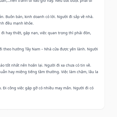
uan,…nên tránh đi vào giờ này. Nếu bắt buộc phải đi
n. Buôn bán, kinh doanh có lời. Người đi sắp về nhà.
đình đều mạnh khỏe.
a đi hay thiệt, gặp nạn, việc quan trọng thì phải đòn,
i đi theo hướng Tây Nam – Nhà cửa được yên lành. Người
áo tốt nhất nên hoãn lại. Người đi xa chưa có tin về.
huẫn hay miệng tiếng tầm thường. Việc làm chậm, lâu la
am. Đi công việc gặp gỡ có nhiều may mắn. Người đi có