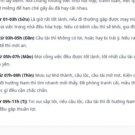
nh lây bệnh. Nói chung những việc như hội họp, tranh luận, việc q
iữ miệng để hạn ché gây ẩu đả hay cãi nhau.
ừ 01-03h (Sửu)
Là giờ rất tốt lành, nếu đi thường gặp được may mắ
ọi việc trong nhà đều hòa hợp. Nếu có bệnh cầu thì sẽ khỏi, gia 
từ 03h-05h (Dần)
Cầu tài thì không có lợi, hoặc hay bị trái ý. Nếu r
ế thì mới an.
từ 05h-07h (Mão)
Mọi công việc đều được tốt lành, tốt nhất cầu tà
h yên.
từ 07h-09h (Thìn)
Mưu sự khó thành, cầu lộc, cầu tài mờ mịt. Kiện c
 đi hướng Nam thì tìm nhanh mới thấy. Đề phòng tranh cãi, mâu t
ệc gì đều cần chắc chắn.
ừ 09h-11h (Tị)
Tin vui sắp tới, nếu cầu lộc, cầu tài thì đi hướng N
đều gặp thuận lợi.