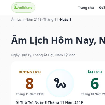
🗓️
Trang chủ
🔄
C
Amlich.org
Âm Lịch
>
Năm 2119
>
Tháng 11
>
Ngày 8
Âm Lịch Hôm Nay, N
Ngày Quý Tỵ, Tháng Ất Hợi, Năm Kỷ Mão
DƯƠNG LỊCH
ÂM LỊCH
8
6
🐍
Tháng 11 Năm 2119
Tháng 10 Năm 2
☀️ Thứ Tư, Ngày 8 Tháng 11 Năm 2119