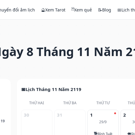
🃏
huyển đổi âm lịch
🔮
Xem Tarot
Xem quẻ
📝
Blog
📅
Lịch t
gày 8 Tháng 11 Năm 2
Lịch Tháng 11 Năm 2119
THỨ HAI
THỨ BA
THỨ TƯ
THỨ
30
31
1
2
119
29/9
3
🐕
🐖
Bính Tuất
Đi