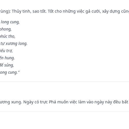
ùng): Thủy tinh, sao tốt. Tốt cho những việc gả cưới, xây dựng cũ
 long cung,
 phong,
phúc thọ,
tự xương long.
iếu trợ,
iến hung.
đế sủng,
long cung.”
ương xung. Ngày có trực Phá muôn việc làm vào ngày này đều bất l