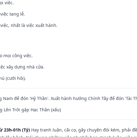
i việc.
việc tang lễ.
việc, nhất là việc xuất hành.
o mọi công việc.
iệc xây dựng nhà cửa.
hú (cưới hỏi).
Nam để đón 'Hỷ Thần'. Xuất hành hướng Chính Tây để đón 'Tài Th
 Lên Trời gặp Hạc Thần (xấu)
ừ 23h-01h (Tý)
Hay tranh luận, cãi cọ, gây chuyện đói kém, phải đ