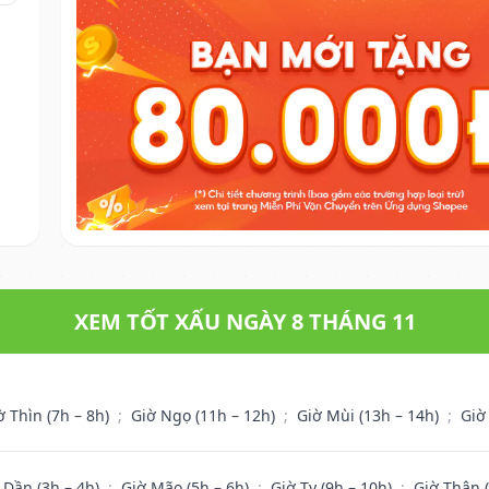
XEM TỐT XẤU NGÀY 8 THÁNG 11
ờ Thìn (7h – 8h)
;
Giờ Ngọ (11h – 12h)
;
Giờ Mùi (13h – 14h)
;
Giờ
 Dần (3h – 4h)
;
Giờ Mão (5h – 6h)
;
Giờ Tỵ (9h – 10h)
;
Giờ Thân 