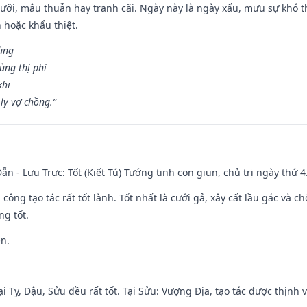
ỡi, mâu thuẫn hay tranh cãi. Ngày này là ngày xấu, mưu sự khó thà
 hoặc khẩu thiệt.
cùng
ùng thị phi
khi
ly vợ chồng.”
ẫn - Lưu Trực: Tốt (Kiết Tú) Tướng tinh con giun, chủ trị ngày thứ 4
i công tạo tác rất tốt lành. Tốt nhất là cưới gả, xây cất lầu gác và
ng tốt.
ền.
i Tỵ, Dậu, Sửu đều rất tốt. Tại Sửu: Vượng Địa, tạo tác được thịnh