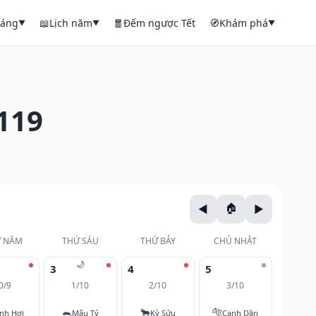
háng
📖
Lịch năm
🧧
Đếm ngược Tết
🧭
Khám phá
▼
▼
▼
119
 NĂM
THỨ SÁU
THỨ BẢY
CHỦ NHẬT
🌙
3
4
5
0/9
1/10
2/10
3/10
🐀
🐂
🐅
nh Hợi
Mậu Tý
Kỷ Sửu
Canh Dần