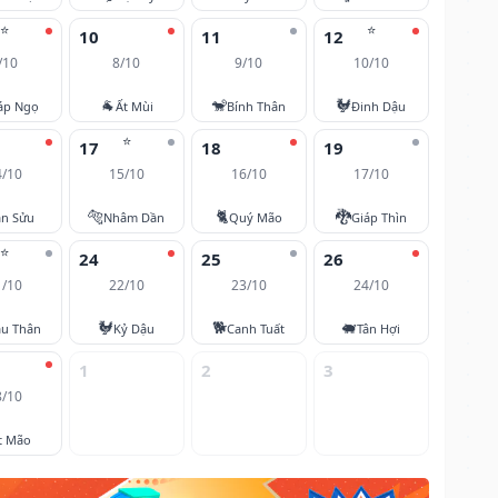
⭐
⭐
10
11
12
/10
8/10
9/10
10/10
🐐
🐒
🐓
áp Ngọ
Ất Mùi
Bính Thân
Đinh Dậu
⭐
17
18
19
4/10
15/10
16/10
17/10
🐅
🐈
🐉
ân Sửu
Nhâm Dần
Quý Mão
Giáp Thìn
⭐
24
25
26
1/10
22/10
23/10
24/10
🐓
🐕
🐖
u Thân
Kỷ Dậu
Canh Tuất
Tân Hợi
1
2
3
8/10
t Mão