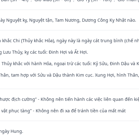
 Nguyệt kỵ, Nguyệt tận, Tam Nương, Dương Công Kỵ Nhật nào.
 khắc Chi (Thủy khắc Hỏa), ngày này là ngày cát trung bình (chế nh
Lưu Thủy, kỵ các tuổi: Đinh Hợi và Ất Hợi.
 Thủy khắc với hành Hỏa, ngoại trừ các tuổi: Kỷ Sửu, Đinh Dậu và
Thân, tam hợp với Sửu và Dậu thành Kim cục. Xung Hợi, hình Thân, 
 nhược địch cường” - Không nên tiến hành các việc liên quan đến ki
ài vật phục tàng” - Không nên đi xa để tránh tiền của mất mát
 ngày Hung.