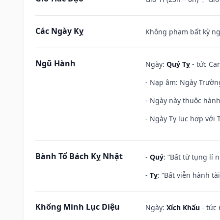
Các Ngày Kỵ
Không phạm bất kỳ ngày
Ngũ Hành
Ngày:
Quý Tỵ
- tức Can
- Nạp âm: Ngày Trường 
- Ngày này thuộc hành
- Ngày Tỵ lục hợp với 
Bành Tổ Bách Kỵ Nhật
-
Quý
: “Bất từ tụng lí
-
Tỵ
: “Bất viễn hành t
Khổng Minh Lục Diệu
Ngày:
Xích Khẩu
- tức