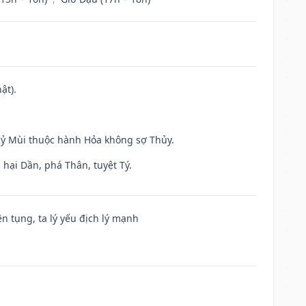
ật).
 Kỷ Mùi thuộc hành Hỏa không sợ Thủy.
hại Dần, phá Thân, tuyệt Tý.
ện tụng, ta lý yếu địch lý mạnh