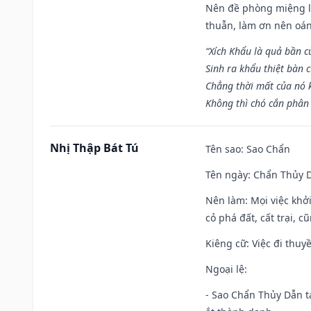
Nên đề phòng miệng lư
thuẫn, làm ơn nên oán
“Xích Khẩu là quả bần 
Sinh ra khẩu thiệt bàn c
Chẳng thời mất của nó 
Không thì chó cắn phân 
Nhị Thập Bát Tú
Tên sao
: Sao Chẩn
Tên ngày
: Chẩn Thủy D
Nên làm
: Mọi việc khở
cỏ phá đất, cất trại, cũ
Kiêng cữ
: Việc đi thuy
Ngoại lệ
:
- Sao Chẩn Thủy Dẫn tạ