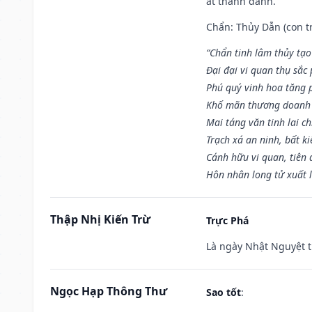
ắt thành danh.
Chẩn: Thủy Dẫn (con tr
“Chẩn tinh lâm thủy tạo
Đại đại vi quan thụ sắc
Phú quý vinh hoa tăng 
Khố mãn thương doanh 
Mai táng văn tinh lai ch
Trạch xá an ninh, bất k
Cánh hữu vi quan, tiên 
Hôn nhân long tử xuất 
Thập Nhị Kiến Trừ
Trực Phá
Là ngày Nhật Nguyệt t
Ngọc Hạp Thông Thư
Sao tốt
: