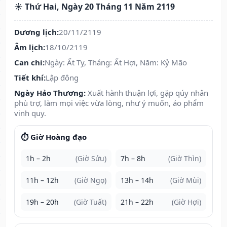
☀️ Thứ Hai, Ngày 20 Tháng 11 Năm 2119
Dương lịch:
20/11/2119
Âm lịch:
18/10/2119
Can chi:
Ngày: Ất Tỵ, Tháng: Ất Hợi, Năm: Kỷ Mão
Tiết khí:
Lập đông
Ngày Hảo Thương:
Xuất hành thuận lợi, gặp qúy nhân
phù trợ, làm mọi việc vừa lòng, như ý muốn, áo phẩm
vinh quy.
⏱️ Giờ Hoàng đạo
1h – 2h
(Giờ Sửu)
7h – 8h
(Giờ Thìn)
11h – 12h
(Giờ Ngọ)
13h – 14h
(Giờ Mùi)
19h – 20h
(Giờ Tuất)
21h – 22h
(Giờ Hợi)