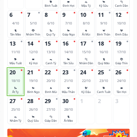
🐕
🐖
🐀
🐂
🐅
Bính Tuất
Đinh Hợi
Mậu Tý
Kỷ Sửu
Canh Dần
6
7
8
9
10
11
12
4/10
5/10
6/10
7/10
8/10
9/10
10/10
🐈
🐉
🐍
🐎
🐐
🐒
🐓
Tân Mão
Nhâm Thìn
Quý Tỵ
Giáp Ngọ
Ất Mùi
Bính Thân
Đinh Dậu
13
14
15
16
17
18
19
11/10
12/10
13/10
14/10
15/10
16/10
17/10
🐕
🐖
🐀
🐂
🐅
🐈
🐉
Mậu Tuất
Kỷ Hợi
Canh Tý
Tân Sửu
Nhâm Dần
Quý Mão
Giáp Thìn
20
21
22
23
24
25
26
18/10
19/10
20/10
21/10
22/10
23/10
24/10
🐍
🐎
🐐
🐒
🐓
🐕
🐖
Ất Tỵ
Bính Ngọ
Đinh Mùi
Mậu Thân
Kỷ Dậu
Canh Tuất
Tân Hợi
27
28
29
30
1
2
3
25/10
26/10
27/10
28/10
🐀
🐂
🐅
🐈
Nhâm Tý
Quý Sửu
Giáp Dần
Ất Mão