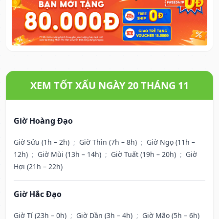
XEM TỐT XẤU NGÀY 20 THÁNG 11
Giờ Hoàng Đạo
Giờ Sửu (1h – 2h)
;
Giờ Thìn (7h – 8h)
;
Giờ Ngọ (11h –
12h)
;
Giờ Mùi (13h – 14h)
;
Giờ Tuất (19h – 20h)
;
Giờ
Hợi (21h – 22h)
Giờ Hắc Đạo
Giờ Tí (23h – 0h)
;
Giờ Dần (3h – 4h)
;
Giờ Mão (5h – 6h)