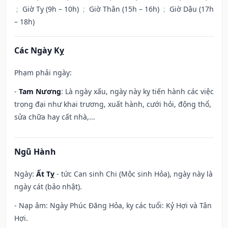
;
Giờ Tỵ (9h – 10h)
;
Giờ Thân (15h – 16h)
;
Giờ Dậu (17h
– 18h)
Các Ngày Kỵ
Phạm phải ngày:
-
Tam Nương
: Là ngày xấu, ngày này kỵ tiến hành các việc
trọng đại như khai trương, xuất hành, cưới hỏi, động thổ,
sửa chữa hay cất nhà,...
Ngũ Hành
Ngày:
Ất Tỵ
- tức Can sinh Chi (Mộc sinh Hỏa), ngày này là
ngày cát (bảo nhật).
- Nạp âm: Ngày Phúc Đăng Hỏa, kỵ các tuổi: Kỷ Hợi và Tân
Hợi.