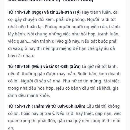
Từ 11h-13h (Ngọ) và từ 23h-01h (Tý)
Hay tranh luận, cãi
cọ, gây chuyện đói kém, phải đề phòng. Người ra đi tốt
nhất nên hoãn lại. Phòng người người nguyền rủa, tránh
lây bệnh. Nói chung những việc như hội họp, tranh luận,
việc quan,…nên tránh đi vào giờ này. Nếu bắt buộc phải
đi vào giờ này thì nên giữ miệng để hạn ché gây ẩu đả
hay cãi nhau.
Từ 13h-15h (Mùi) và từ 01-03h (Sửu)
Là giờ rất tốt lành,
nếu đi thường gặp được may mắn. Buôn bán, kinh doanh
có lời. Người đi sắp về nhà. Phụ nữ có tin mừng. Mọi việc
trong nhà đều hòa hợp. Nếu có bệnh cầu thì sẽ khỏi, gia
đình đều mạnh khỏe.
Từ 15h-17h (Thân) và từ 03h-05h (Dần)
Cầu tài thì không
có lợi, hoặc hay bị trái ý. Nếu ra đi hay thiệt, gặp nạn, việc
quan trọng thì phải đòn, gặp ma quỷ nên cúng tế thì mới
an.