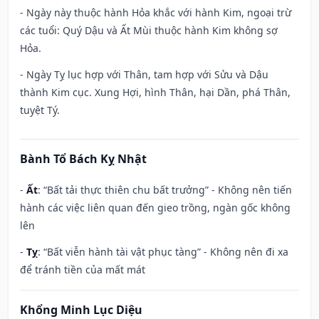
- Ngày này thuộc hành Hỏa khắc với hành Kim, ngoại trừ
các tuổi: Quý Dậu và Ất Mùi thuộc hành Kim không sợ
Hỏa.
- Ngày Tỵ lục hợp với Thân, tam hợp với Sửu và Dậu
thành Kim cục. Xung Hợi, hình Thân, hại Dần, phá Thân,
tuyệt Tý.
Bành Tổ Bách Kỵ Nhật
-
Ất
: “Bất tải thực thiên chu bất trưởng” - Không nên tiến
hành các việc liên quan đến gieo trồng, ngàn gốc không
lên
-
Tỵ
: “Bất viễn hành tài vật phục tàng” - Không nên đi xa
để tránh tiền của mất mát
Khổng Minh Lục Diệu