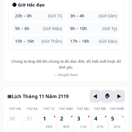
🌑 Giờ Hắc đạo
23h – 0h
(Giờ Tí)
3h – 4h
(Giờ Dần)
5h – 6h
(Giờ Mão)
9h – 10h
(Giờ Tỵ)
15h – 16h
(Giờ Thân)
17h – 18h
(Giờ Dậu)
Chúng ta thay đổi khi chúng ta đủ đau đớn, đủ hiểu biết hoặc đủ
tình yêu.
— Khuyết Danh
Lịch Tháng 11 Năm 2119
THỨ HAI
THỨ BA
THỨ TƯ
THỨ NĂM
THỨ SÁU
THỨ BẢY
CHỦ NHẬT
30
31
1
2
3
4
5
29/9
30/9
1/10
2/10
3/10