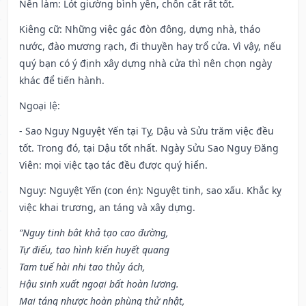
Nên làm
: Lót giường bình yên, chôn cất rất tốt.
Kiêng cữ
: Những việc gác đòn đông, dựng nhà, tháo
nước, đào mương rạch, đi thuyền hay trổ cửa. Vì vậy, nếu
quý bạn có ý định xây dựng nhà cửa thì nên chọn ngày
khác để tiến hành.
Ngoại lệ
:
- Sao Nguy Nguyệt Yến tại Tỵ, Dậu và Sửu trăm việc đều
tốt. Trong đó, tại Dậu tốt nhất. Ngày Sửu Sao Nguy Đăng
Viên: mọi việc tạo tác đều được quý hiển.
Nguy: Nguyệt Yến (con én): Nguyệt tinh, sao xấu. Khắc kỵ
việc khai trương, an táng và xây dựng.
“Nguy tinh bât khả tạo cao đường,
Tự điếu, tao hình kiến huyết quang
Tam tuế hài nhi tao thủy ách,
Hậu sinh xuất ngoại bất hoàn lương.
Mai táng nhược hoàn phùng thử nhật,