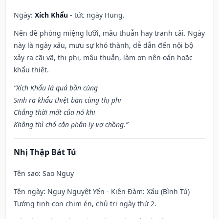
Ngày:
Xích Khẩu
- tức ngày Hung.
Nên đề phòng miệng lưỡi, mâu thuẫn hay tranh cãi. Ngày
này là ngày xấu, mưu sự khó thành, dễ dẫn đến nội bộ
xảy ra cãi vã, thị phi, mâu thuẫn, làm ơn nên oán hoặc
khẩu thiệt.
“Xích Khẩu là quả bần cùng
Sinh ra khẩu thiệt bàn cùng thị phi
Chẳng thời mất của nó khi
Không thì chó cắn phân ly vợ chồng.”
Nhị Thập Bát Tú
Tên sao
: Sao Nguy
Tên ngày
: Nguy Nguyệt Yến - Kiên Đàm: Xấu (Bình Tú)
Tướng tinh con chim én, chủ trị ngày thứ 2.