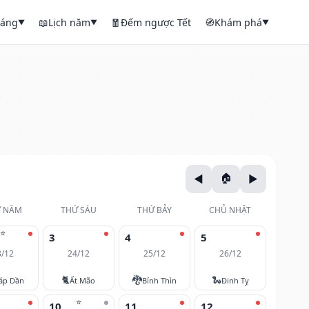
háng
📖
Lịch năm
🧧
Đếm ngược Tết
🧭
Khám phá
▼
▼
▼
 NĂM
THỨ SÁU
THỨ BẢY
CHỦ NHẬT
⭐
3
4
5
3/12
24/12
25/12
26/12
🐈
🐉
🐍
áp Dần
Ất Mão
Bính Thìn
Đinh Tỵ
⭐
10
11
12