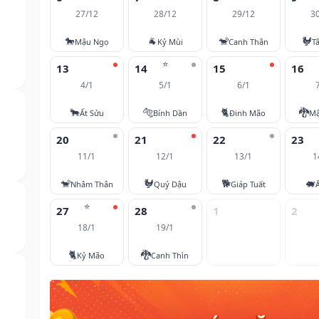
27/12
28/12
29/12
3
🐎
🐐
🐒
🐓
Mậu Ngọ
Kỷ Mùi
Canh Thân
T
⭐
13
14
15
16
4/1
5/1
6/1
🐂
🐅
🐈
🐉
Ất Sửu
Bính Dần
Đinh Mão
Mậ
20
21
22
23
11/1
12/1
13/1
1
🐒
🐓
🐕
🐖
Nhâm Thân
Quý Dậu
Giáp Tuất
⭐
27
28
1
2
18/1
19/1
🐈
🐉
Kỷ Mão
Canh Thìn