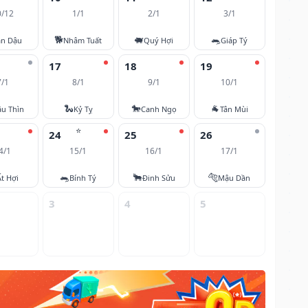
0/12
1/1
2/1
3/1
🐕
🐖
🐀
ân Dậu
Nhâm Tuất
Quý Hợi
Giáp Tý
17
18
19
7/1
8/1
9/1
10/1
🐍
🐎
🐐
u Thìn
Kỷ Tỵ
Canh Ngọ
Tân Mùi
⭐
24
25
26
4/1
15/1
16/1
17/1
🐀
🐂
🐅
Ất Hợi
Bính Tý
Đinh Sửu
Mậu Dần
3
4
5