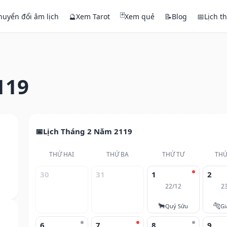
🃏
huyển đổi âm lịch
🔮
Xem Tarot
Xem quẻ
📝
Blog
📅
Lịch t
119
Lịch Tháng 2 Năm 2119
THỨ HAI
THỨ BA
THỨ TƯ
THỨ
30
31
1
2
22/12
2
🐂
🐅
Quý Sửu
Gi
6
7
8
9