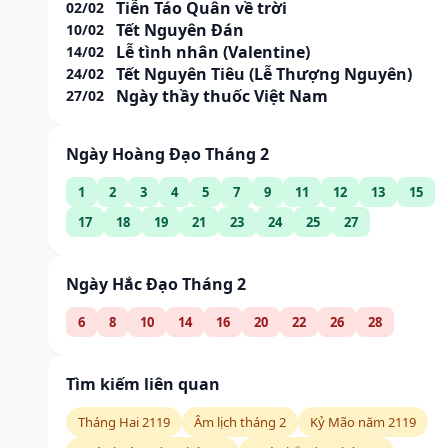
Tiễn Táo Quân về trời
02/02
Tết Nguyên Đán
10/02
Lễ tình nhân (Valentine)
14/02
Tết Nguyên Tiêu (Lễ Thượng Nguyên)
24/02
Ngày thầy thuốc Việt Nam
27/02
Ngày Hoàng Đạo Tháng 2
1
2
3
4
5
7
9
11
12
13
15
17
18
19
21
23
24
25
27
Ngày Hắc Đạo Tháng 2
6
8
10
14
16
20
22
26
28
Tìm kiếm liên quan
Tháng Hai 2119
Âm lịch tháng 2
Kỷ Mão năm 2119