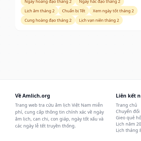
Ngày hoàng đạo tháng 2
Ngày hắc đạo tháng 2
Lịch âm tháng 2
Chuẩn bị Tết
Xem ngày tốt tháng 2
Cung hoàng đạo tháng 2
Lịch vạn niên tháng 2
Về Amlich.org
Liên kết 
Trang web tra cứu âm lịch Việt Nam miễn
Trang chủ
Chuyển đổi 
phí, cung cấp thông tin chính xác về ngày
Gieo quẻ hỏ
âm lịch, can chi, con giáp, ngày tốt xấu và
Lịch năm 2
các ngày lễ tết truyền thống.
Lịch tháng 