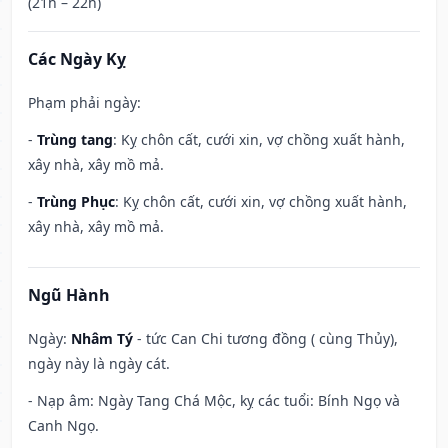
(21h – 22h)
Các Ngày Kỵ
Phạm phải ngày:
-
Trùng tang
: Kỵ chôn cất, cưới xin, vợ chồng xuất hành,
xây nhà, xây mồ mả.
-
Trùng Phục
: Kỵ chôn cất, cưới xin, vợ chồng xuất hành,
xây nhà, xây mồ mả.
Ngũ Hành
Ngày:
Nhâm Tý
- tức Can Chi tương đồng ( cùng Thủy),
ngày này là ngày cát.
- Nạp âm: Ngày Tang Chá Mộc, kỵ các tuổi: Bính Ngọ và
Canh Ngọ.