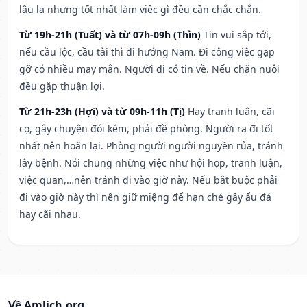
lâu la nhưng tốt nhất làm việc gì đều cần chắc chắn.
Từ 19h-21h (Tuất) và từ 07h-09h (Thìn)
Tin vui sắp tới,
nếu cầu lộc, cầu tài thì đi hướng Nam. Đi công việc gặp
gỡ có nhiều may mắn. Người đi có tin về. Nếu chăn nuôi
đều gặp thuận lợi.
Từ 21h-23h (Hợi) và từ 09h-11h (Tị)
Hay tranh luận, cãi
cọ, gây chuyện đói kém, phải đề phòng. Người ra đi tốt
nhất nên hoãn lại. Phòng người người nguyền rủa, tránh
lây bệnh. Nói chung những việc như hội họp, tranh luận,
việc quan,…nên tránh đi vào giờ này. Nếu bắt buộc phải
đi vào giờ này thì nên giữ miệng để hạn ché gây ẩu đả
hay cãi nhau.
Về Amlich.org