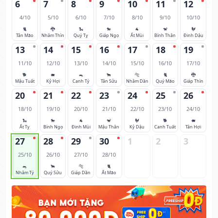
6
7
8
9
10
11
12
4/10
5/10
6/10
7/10
8/10
9/10
10/10
🐈
🐉
🐍
🐎
🐐
🐒
🐓
Tân Mão
Nhâm Thìn
Quý Tỵ
Giáp Ngọ
Ất Mùi
Bính Thân
Đinh Dậu
13
14
15
16
17
18
19
11/10
12/10
13/10
14/10
15/10
16/10
17/10
🐕
🐖
🐀
🐂
🐅
🐈
🐉
Mậu Tuất
Kỷ Hợi
Canh Tý
Tân Sửu
Nhâm Dần
Quý Mão
Giáp Thìn
20
21
22
23
24
25
26
18/10
19/10
20/10
21/10
22/10
23/10
24/10
🐍
🐎
🐐
🐒
🐓
🐕
🐖
Ất Tỵ
Bính Ngọ
Đinh Mùi
Mậu Thân
Kỷ Dậu
Canh Tuất
Tân Hợi
27
28
29
30
1
2
3
25/10
26/10
27/10
28/10
🐀
🐂
🐅
🐈
Nhâm Tý
Quý Sửu
Giáp Dần
Ất Mão