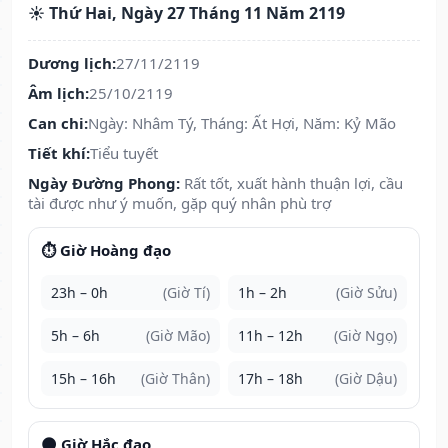
☀️ Thứ Hai, Ngày 27 Tháng 11 Năm 2119
Dương lịch:
27/11/2119
Âm lịch:
25/10/2119
Can chi:
Ngày: Nhâm Tý, Tháng: Ất Hợi, Năm: Kỷ Mão
Tiết khí:
Tiểu tuyết
Ngày Đường Phong:
Rất tốt, xuất hành thuận lợi, cầu
tài được như ý muốn, gặp quý nhân phù trợ
⏱️ Giờ Hoàng đạo
23h – 0h
(Giờ Tí)
1h – 2h
(Giờ Sửu)
5h – 6h
(Giờ Mão)
11h – 12h
(Giờ Ngọ)
15h – 16h
(Giờ Thân)
17h – 18h
(Giờ Dậu)
🌑 Giờ Hắc đạo