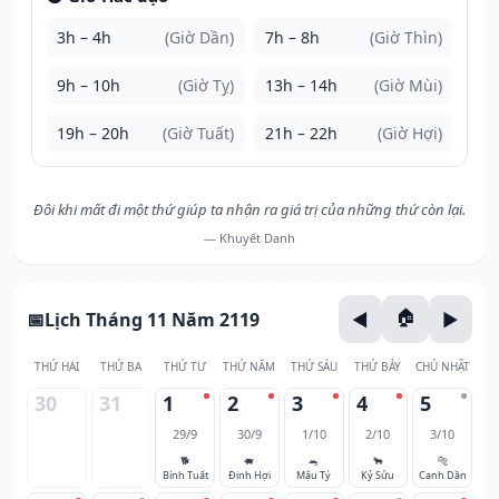
3h – 4h
(Giờ Dần)
7h – 8h
(Giờ Thìn)
9h – 10h
(Giờ Tỵ)
13h – 14h
(Giờ Mùi)
19h – 20h
(Giờ Tuất)
21h – 22h
(Giờ Hợi)
Đôi khi mất đi một thứ giúp ta nhận ra giá trị của những thứ còn lại.
— Khuyết Danh
Lịch Tháng 11 Năm 2119
THỨ HAI
THỨ BA
THỨ TƯ
THỨ NĂM
THỨ SÁU
THỨ BẢY
CHỦ NHẬT
30
31
1
2
3
4
5
29/9
30/9
1/10
2/10
3/10
🐕
🐖
🐀
🐂
🐅
Bính Tuất
Đinh Hợi
Mậu Tý
Kỷ Sửu
Canh Dần