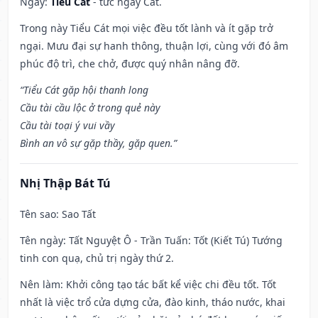
Ngày:
Tiểu Cát
- tức ngày Cát.
Trong này Tiểu Cát mọi việc đều tốt lành và ít gặp trở
ngại. Mưu đại sự hanh thông, thuận lợi, cùng với đó âm
phúc độ trì, che chở, được quý nhân nâng đỡ.
“Tiểu Cát gặp hội thanh long
Cầu tài cầu lộc ở trong quẻ này
Cầu tài toại ý vui vầy
Bình an vô sự gặp thầy, gặp quen.”
Nhị Thập Bát Tú
Tên sao
: Sao Tất
Tên ngày
: Tất Nguyệt Ô - Trần Tuấn: Tốt (Kiết Tú) Tướng
tinh con quạ, chủ trị ngày thứ 2.
Nên làm
: Khởi công tạo tác bất kể việc chi đều tốt. Tốt
nhất là việc trổ cửa dựng cửa, đào kinh, tháo nước, khai