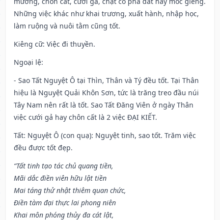
mương, chôn cất, cưới gả, chặt cỏ phá đất hay móc giếng.
Những việc khác như khai trương, xuất hành, nhập học,
làm ruộng và nuôi tằm cũng tốt.
Kiêng cữ
: Việc đi thuyền.
Ngoại lệ
:
- Sao Tất Nguyệt Ô tại Thìn, Thân và Tý đều tốt. Tại Thân
hiệu là Nguyệt Quải Khôn Sơn, tức là trăng treo đầu núi
Tây Nam nên rất là tốt. Sao Tất Đăng Viên ở ngày Thân
việc cưới gả hay chôn cất là 2 việc ĐẠI KIẾT.
Tất: Nguyệt Ô (con quạ): Nguyệt tinh, sao tốt. Trăm việc
đều được tốt đẹp.
“Tất tinh tạo tác chủ quang tiền,
Mãi dắc điền viên hữu lật tiền
Mai táng thử nhật thiêm quan chức,
Điền tàm đại thực lai phong niên
Khai môn phóng thủy đa cát lật,