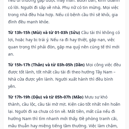
nếu đi thường gặp được may mắn. Buôn bán, kinh doanh
có lời. Người đi sắp về nhà. Phụ nữ có tin mừng. Mọi việc
trong nhà đều hòa hợp. Nếu có bệnh cầu thì sẽ khỏi, gia
đình đều mạnh khỏe.
Từ 13h-15h (Mùi) và từ 01-03h (Sửu)
Cầu tài thì không có
lợi, hoặc hay bị trái ý. Nếu ra đi hay thiệt, gặp nạn, việc
quan trọng thì phải đòn, gặp ma quỷ nên cúng tế thì mới
an.
Từ 15h-17h (Thân) và từ 03h-05h (Dần)
Mọi công việc đều
được tốt lành, tốt nhất cầu tài đi theo hướng Tây Nam –
Nhà cửa được yên lành. Người xuất hành thì đều bình
yên.
Từ 17h-19h (Dậu) và từ 05h-07h (Mão)
Mưu sự khó
thành, cầu lộc, cầu tài mờ mịt. Kiện cáo tốt nhất nên hoãn
lại. Người đi xa chưa có tin về. Mất tiền, mất của nếu đi
hướng Nam thì tìm nhanh mới thấy. Đề phòng tranh cãi,
mâu thuẫn hay miệng tiếng tầm thường. Việc làm chậm,