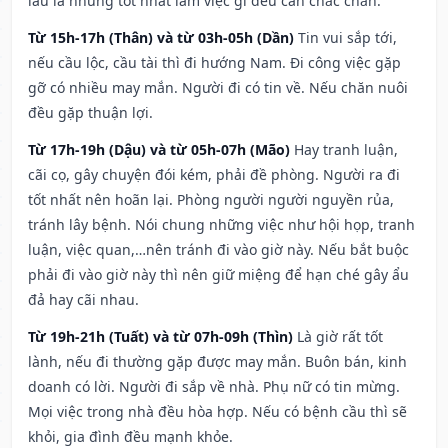
lâu la nhưng tốt nhất làm việc gì đều cần chắc chắn.
Từ 15h-17h (Thân) và từ 03h-05h (Dần)
Tin vui sắp tới,
nếu cầu lộc, cầu tài thì đi hướng Nam. Đi công việc gặp
gỡ có nhiều may mắn. Người đi có tin về. Nếu chăn nuôi
đều gặp thuận lợi.
Từ 17h-19h (Dậu) và từ 05h-07h (Mão)
Hay tranh luận,
cãi cọ, gây chuyện đói kém, phải đề phòng. Người ra đi
tốt nhất nên hoãn lại. Phòng người người nguyền rủa,
tránh lây bệnh. Nói chung những việc như hội họp, tranh
luận, việc quan,…nên tránh đi vào giờ này. Nếu bắt buộc
phải đi vào giờ này thì nên giữ miệng để hạn ché gây ẩu
đả hay cãi nhau.
Từ 19h-21h (Tuất) và từ 07h-09h (Thìn)
Là giờ rất tốt
lành, nếu đi thường gặp được may mắn. Buôn bán, kinh
doanh có lời. Người đi sắp về nhà. Phụ nữ có tin mừng.
Mọi việc trong nhà đều hòa hợp. Nếu có bệnh cầu thì sẽ
khỏi, gia đình đều mạnh khỏe.