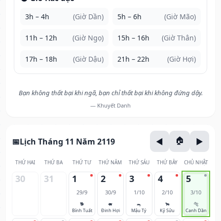
3h – 4h
(Giờ Dần)
5h – 6h
(Giờ Mão)
11h – 12h
(Giờ Ngọ)
15h – 16h
(Giờ Thân)
17h – 18h
(Giờ Dậu)
21h – 22h
(Giờ Hợi)
Bạn không thất bại khi ngã, bạn chỉ thất bại khi không đứng dậy.
— Khuyết Danh
Lịch Tháng 11 Năm 2119
THỨ HAI
THỨ BA
THỨ TƯ
THỨ NĂM
THỨ SÁU
THỨ BẢY
CHỦ NHẬT
30
31
1
2
3
4
5
29/9
30/9
1/10
2/10
3/10
🐕
🐖
🐀
🐂
🐅
Bính Tuất
Đinh Hợi
Mậu Tý
Kỷ Sửu
Canh Dần