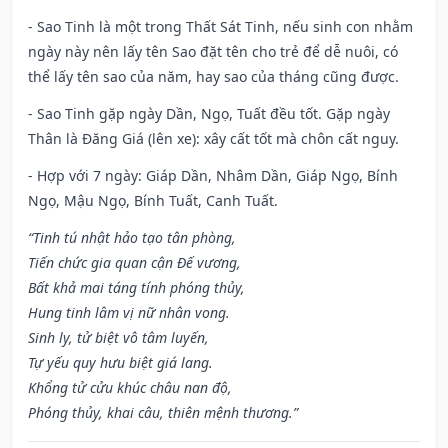
- Sao Tinh là một trong Thất Sát Tinh, nếu sinh con nhằm
ngày này nên lấy tên Sao đặt tên cho trẻ để dễ nuôi, có
thể lấy tên sao của năm, hay sao của tháng cũng được.
- Sao Tinh gặp ngày Dần, Ngọ, Tuất đều tốt. Gặp ngày
Thân là Đăng Giá (lên xe): xây cất tốt mà chôn cất nguy.
- Hợp với 7 ngày: Giáp Dần, Nhâm Dần, Giáp Ngọ, Bính
Ngọ, Mậu Ngọ, Bính Tuất, Canh Tuất.
“Tinh tú nhật hảo tạo tân phòng,
Tiến chức gia quan cận Đế vương,
Bất khả mai táng tính phóng thủy,
Hung tinh lâm vị nữ nhân vong.
Sinh ly, tử biệt vô tâm luyến,
Tự yếu quy hưu biệt giá lang.
Khổng tử cửu khúc châu nan độ,
Phóng thủy, khai câu, thiên mệnh thương.”