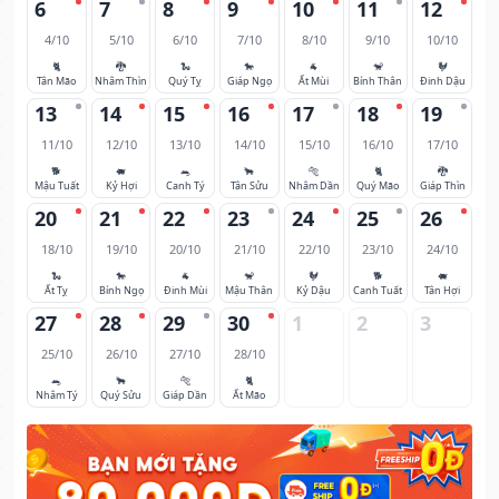
6
7
8
9
10
11
12
4/10
5/10
6/10
7/10
8/10
9/10
10/10
🐈
🐉
🐍
🐎
🐐
🐒
🐓
Tân Mão
Nhâm Thìn
Quý Tỵ
Giáp Ngọ
Ất Mùi
Bính Thân
Đinh Dậu
13
14
15
16
17
18
19
11/10
12/10
13/10
14/10
15/10
16/10
17/10
🐕
🐖
🐀
🐂
🐅
🐈
🐉
Mậu Tuất
Kỷ Hợi
Canh Tý
Tân Sửu
Nhâm Dần
Quý Mão
Giáp Thìn
20
21
22
23
24
25
26
18/10
19/10
20/10
21/10
22/10
23/10
24/10
🐍
🐎
🐐
🐒
🐓
🐕
🐖
Ất Tỵ
Bính Ngọ
Đinh Mùi
Mậu Thân
Kỷ Dậu
Canh Tuất
Tân Hợi
27
28
29
30
1
2
3
25/10
26/10
27/10
28/10
🐀
🐂
🐅
🐈
Nhâm Tý
Quý Sửu
Giáp Dần
Ất Mão