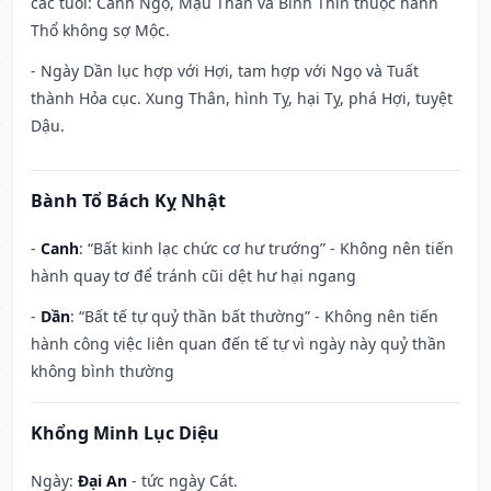
các tuổi: Canh Ngọ, Mậu Thân và Bính Thìn thuộc hành
Thổ không sợ Mộc.
- Ngày Dần lục hợp với Hợi, tam hợp với Ngọ và Tuất
thành Hỏa cục. Xung Thân, hình Tỵ, hại Tỵ, phá Hợi, tuyệt
Dậu.
Bành Tổ Bách Kỵ Nhật
-
Canh
: “Bất kinh lạc chức cơ hư trướng” - Không nên tiến
hành quay tơ để tránh cũi dệt hư hại ngang
-
Dần
: “Bất tế tự quỷ thần bất thường” - Không nên tiến
hành công việc liên quan đến tế tự vì ngày này quỷ thần
không bình thường
Khổng Minh Lục Diệu
Ngày:
Đại An
- tức ngày Cát.