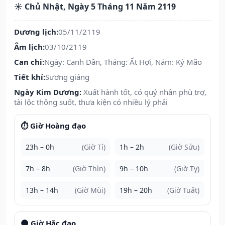
☀️ Chủ Nhật, Ngày 5 Tháng 11 Năm 2119
Dương lịch:
05/11/2119
Âm lịch:
03/10/2119
Can chi:
Ngày: Canh Dần, Tháng: Ất Hợi, Năm: Kỷ Mão
Tiết khí:
Sương giáng
Ngày Kim Dương:
Xuất hành tốt, có quý nhân phù trợ,
tài lộc thông suốt, thưa kiện có nhiều lý phải
⏱️ Giờ Hoàng đạo
23h – 0h
(Giờ Tí)
1h – 2h
(Giờ Sửu)
7h – 8h
(Giờ Thìn)
9h – 10h
(Giờ Tỵ)
13h – 14h
(Giờ Mùi)
19h – 20h
(Giờ Tuất)
🌑 Giờ Hắc đạo