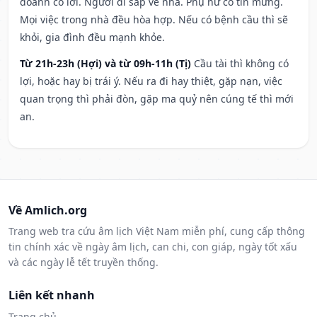
doanh có lời. Người đi sắp về nhà. Phụ nữ có tin mừng.
Mọi việc trong nhà đều hòa hợp. Nếu có bệnh cầu thì sẽ
khỏi, gia đình đều mạnh khỏe.
Từ 21h-23h (Hợi) và từ 09h-11h (Tị)
Cầu tài thì không có
lợi, hoặc hay bị trái ý. Nếu ra đi hay thiệt, gặp nạn, việc
quan trọng thì phải đòn, gặp ma quỷ nên cúng tế thì mới
an.
Về Amlich.org
Trang web tra cứu âm lịch Việt Nam miễn phí, cung cấp thông
tin chính xác về ngày âm lịch, can chi, con giáp, ngày tốt xấu
và các ngày lễ tết truyền thống.
Liên kết nhanh
Trang chủ