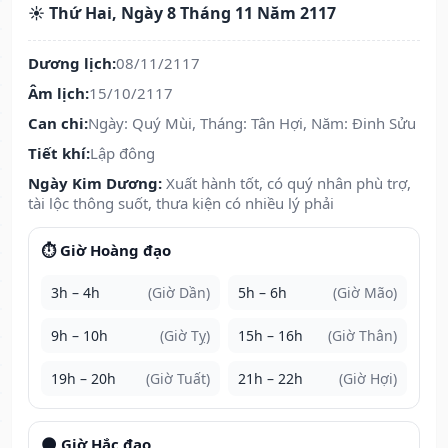
☀️ Thứ Hai, Ngày 8 Tháng 11 Năm 2117
Dương lịch:
08/11/2117
Âm lịch:
15/10/2117
Can chi:
Ngày: Quý Mùi, Tháng: Tân Hợi, Năm: Đinh Sửu
Tiết khí:
Lập đông
Ngày Kim Dương:
Xuất hành tốt, có quý nhân phù trợ,
tài lộc thông suốt, thưa kiện có nhiều lý phải
⏱️ Giờ Hoàng đạo
3h – 4h
(Giờ Dần)
5h – 6h
(Giờ Mão)
9h – 10h
(Giờ Tỵ)
15h – 16h
(Giờ Thân)
19h – 20h
(Giờ Tuất)
21h – 22h
(Giờ Hợi)
🌑 Giờ Hắc đạo