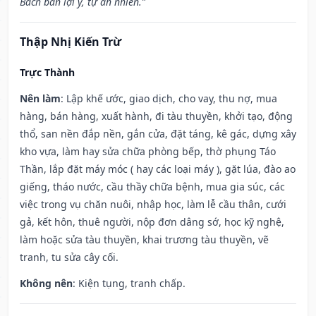
Bách ban lợi ý, tự an nhiên.”
Thập Nhị Kiến Trừ
Trực Thành
Nên làm
: Lập khế ước, giao dịch, cho vay, thu nợ, mua
hàng, bán hàng, xuất hành, đi tàu thuyền, khởi tạo, động
thổ, san nền đắp nền, gắn cửa, đặt táng, kê gác, dựng xây
kho vựa, làm hay sửa chữa phòng bếp, thờ phụng Táo
Thần, lắp đặt máy móc ( hay các loại máy ), gặt lúa, đào ao
giếng, tháo nước, cầu thầy chữa bệnh, mua gia súc, các
việc trong vụ chăn nuôi, nhập học, làm lễ cầu thân, cưới
gả, kết hôn, thuê người, nộp đơn dâng sớ, học kỹ nghệ,
làm hoặc sửa tàu thuyền, khai trương tàu thuyền, vẽ
tranh, tu sửa cây cối.
Không nên
: Kiện tụng, tranh chấp.