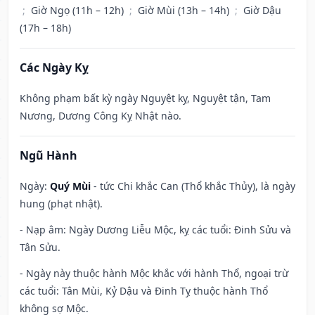
;
Giờ Ngọ (11h – 12h)
;
Giờ Mùi (13h – 14h)
;
Giờ Dậu
(17h – 18h)
Các Ngày Kỵ
Không phạm bất kỳ ngày Nguyệt kỵ, Nguyệt tận, Tam
Nương, Dương Công Kỵ Nhật nào.
Ngũ Hành
Ngày:
Quý Mùi
- tức Chi khắc Can (Thổ khắc Thủy), là ngày
hung (phạt nhật).
- Nạp âm: Ngày Dương Liễu Mộc, kỵ các tuổi: Đinh Sửu và
Tân Sửu.
- Ngày này thuộc hành Mộc khắc với hành Thổ, ngoại trừ
các tuổi: Tân Mùi, Kỷ Dậu và Đinh Tỵ thuộc hành Thổ
không sợ Mộc.