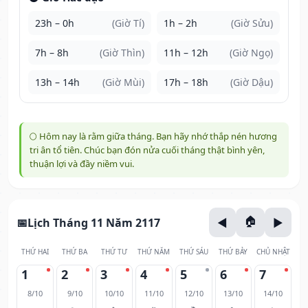
23h – 0h
(Giờ Tí)
1h – 2h
(Giờ Sửu)
7h – 8h
(Giờ Thìn)
11h – 12h
(Giờ Ngọ)
13h – 14h
(Giờ Mùi)
17h – 18h
(Giờ Dậu)
🌕 Hôm nay là rằm giữa tháng. Bạn hãy nhớ thắp nén hương
tri ân tổ tiên. Chúc bạn đón nửa cuối tháng thật bình yên,
thuận lợi và đầy niềm vui.
Lịch Tháng 11 Năm 2117
THỨ HAI
THỨ BA
THỨ TƯ
THỨ NĂM
THỨ SÁU
THỨ BẢY
CHỦ NHẬT
1
2
3
4
5
6
7
8/10
9/10
10/10
11/10
12/10
13/10
14/10