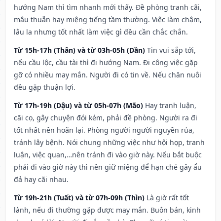
hướng Nam thì tìm nhanh mới thấy. Đề phòng tranh cãi,
mâu thuẫn hay miệng tiếng tầm thường. Việc làm chậm,
lâu la nhưng tốt nhất làm việc gì đều cần chắc chắn.
Từ 15h-17h (Thân) và từ 03h-05h (Dần)
Tin vui sắp tới,
nếu cầu lộc, cầu tài thì đi hướng Nam. Đi công việc gặp
gỡ có nhiều may mắn. Người đi có tin về. Nếu chăn nuôi
đều gặp thuận lợi.
Từ 17h-19h (Dậu) và từ 05h-07h (Mão)
Hay tranh luận,
cãi cọ, gây chuyện đói kém, phải đề phòng. Người ra đi
tốt nhất nên hoãn lại. Phòng người người nguyền rủa,
tránh lây bệnh. Nói chung những việc như hội họp, tranh
luận, việc quan,…nên tránh đi vào giờ này. Nếu bắt buộc
phải đi vào giờ này thì nên giữ miệng để hạn ché gây ẩu
đả hay cãi nhau.
Từ 19h-21h (Tuất) và từ 07h-09h (Thìn)
Là giờ rất tốt
lành, nếu đi thường gặp được may mắn. Buôn bán, kinh