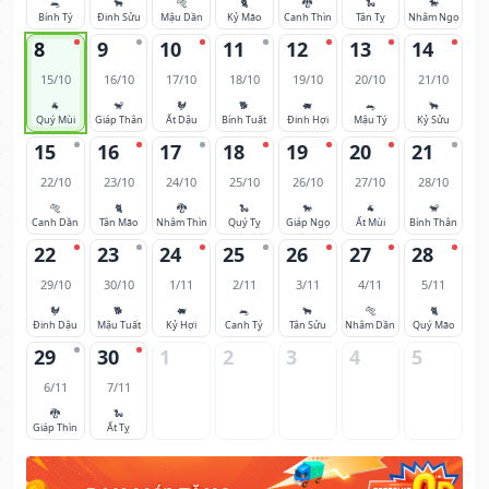
🐀
🐂
🐅
🐈
🐉
🐍
🐎
Bính Tý
Đinh Sửu
Mậu Dần
Kỷ Mão
Canh Thìn
Tân Tỵ
Nhâm Ngọ
8
9
10
11
12
13
14
15/10
16/10
17/10
18/10
19/10
20/10
21/10
🐐
🐒
🐓
🐕
🐖
🐀
🐂
Quý Mùi
Giáp Thân
Ất Dậu
Bính Tuất
Đinh Hợi
Mậu Tý
Kỷ Sửu
15
16
17
18
19
20
21
22/10
23/10
24/10
25/10
26/10
27/10
28/10
🐅
🐈
🐉
🐍
🐎
🐐
🐒
Canh Dần
Tân Mão
Nhâm Thìn
Quý Tỵ
Giáp Ngọ
Ất Mùi
Bính Thân
22
23
24
25
26
27
28
29/10
30/10
1/11
2/11
3/11
4/11
5/11
🐓
🐕
🐖
🐀
🐂
🐅
🐈
Đinh Dậu
Mậu Tuất
Kỷ Hợi
Canh Tý
Tân Sửu
Nhâm Dần
Quý Mão
29
30
1
2
3
4
5
6/11
7/11
🐉
🐍
Giáp Thìn
Ất Tỵ