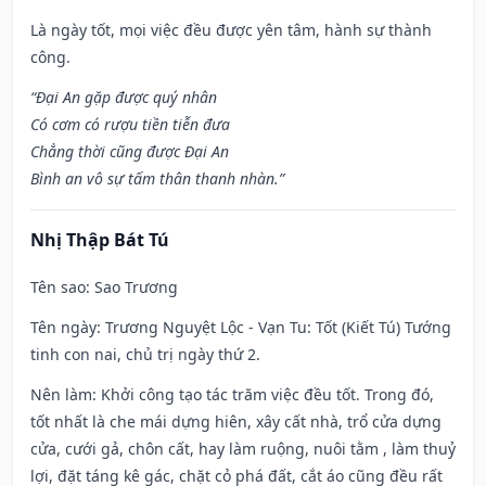
Là ngày tốt, mọi việc đều được yên tâm, hành sự thành
công.
“Đại An gặp được quý nhân
Có cơm có rượu tiền tiễn đưa
Chẳng thời cũng được Đại An
Bình an vô sự tấm thân thanh nhàn.”
Nhị Thập Bát Tú
Tên sao
: Sao Trương
Tên ngày
: Trương Nguyệt Lộc - Vạn Tu: Tốt (Kiết Tú) Tướng
tinh con nai, chủ trị ngày thứ 2.
Nên làm
: Khởi công tạo tác trăm việc đều tốt. Trong đó,
tốt nhất là che mái dựng hiên, xây cất nhà, trổ cửa dựng
cửa, cưới gả, chôn cất, hay làm ruộng, nuôi tằm , làm thuỷ
lợi, đặt táng kê gác, chặt cỏ phá đất, cắt áo cũng đều rất