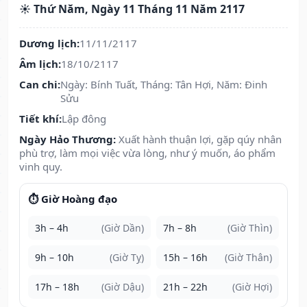
☀️ Thứ Năm, Ngày 11 Tháng 11 Năm 2117
Dương lịch:
11/11/2117
Âm lịch:
18/10/2117
Can chi:
Ngày: Bính Tuất, Tháng: Tân Hợi, Năm: Đinh
Sửu
Tiết khí:
Lập đông
Ngày Hảo Thương:
Xuất hành thuận lợi, gặp qúy nhân
phù trợ, làm mọi việc vừa lòng, như ý muốn, áo phẩm
vinh quy.
⏱️ Giờ Hoàng đạo
3h – 4h
(Giờ Dần)
7h – 8h
(Giờ Thìn)
9h – 10h
(Giờ Tỵ)
15h – 16h
(Giờ Thân)
17h – 18h
(Giờ Dậu)
21h – 22h
(Giờ Hợi)