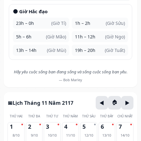
🌑 Giờ Hắc đạo
23h – 0h
(Giờ Tí)
1h – 2h
(Giờ Sửu)
5h – 6h
(Giờ Mão)
11h – 12h
(Giờ Ngọ)
13h – 14h
(Giờ Mùi)
19h – 20h
(Giờ Tuất)
Hãy yêu cuộc sống bạn đang sống và sống cuộc sống bạn yêu.
— Bob Marley
Lịch Tháng 11 Năm 2117
THỨ HAI
THỨ BA
THỨ TƯ
THỨ NĂM
THỨ SÁU
THỨ BẢY
CHỦ NHẬT
1
2
3
4
5
6
7
8/10
9/10
10/10
11/10
12/10
13/10
14/10