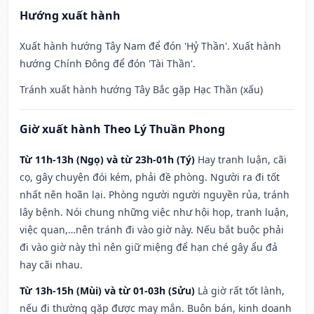
Hướng xuất hành
Xuất hành hướng Tây Nam để đón 'Hỷ Thần'. Xuất hành
hướng Chính Đông để đón 'Tài Thần'.
Tránh xuất hành hướng Tây Bắc gặp Hạc Thần (xấu)
Giờ xuất hành Theo Lý Thuần Phong
Từ 11h-13h (Ngọ) và từ 23h-01h (Tý)
Hay tranh luận, cãi
cọ, gây chuyện đói kém, phải đề phòng. Người ra đi tốt
nhất nên hoãn lại. Phòng người người nguyền rủa, tránh
lây bệnh. Nói chung những việc như hội họp, tranh luận,
việc quan,…nên tránh đi vào giờ này. Nếu bắt buộc phải
đi vào giờ này thì nên giữ miệng để hạn ché gây ẩu đả
hay cãi nhau.
Từ 13h-15h (Mùi) và từ 01-03h (Sửu)
Là giờ rất tốt lành,
nếu đi thường gặp được may mắn. Buôn bán, kinh doanh