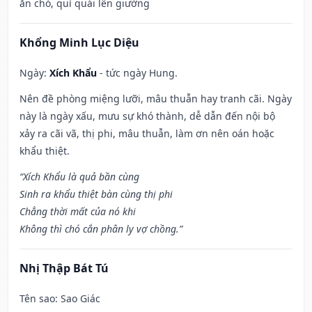
ăn chó, quỉ quái lên giường
Khổng Minh Lục Diệu
Ngày:
Xích Khẩu
- tức ngày Hung.
Nên đề phòng miệng lưỡi, mâu thuẫn hay tranh cãi. Ngày
này là ngày xấu, mưu sự khó thành, dễ dẫn đến nội bộ
xảy ra cãi vã, thị phi, mâu thuẫn, làm ơn nên oán hoặc
khẩu thiệt.
“Xích Khẩu là quả bần cùng
Sinh ra khẩu thiệt bàn cùng thị phi
Chẳng thời mất của nó khi
Không thì chó cắn phân ly vợ chồng.”
Nhị Thập Bát Tú
Tên sao
: Sao Giác