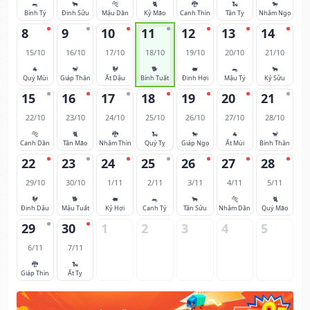
🐀
🐂
🐅
🐈
🐉
🐍
🐎
Bính Tý
Đinh Sửu
Mậu Dần
Kỷ Mão
Canh Thìn
Tân Tỵ
Nhâm Ngọ
8
9
10
11
12
13
14
15/10
16/10
17/10
18/10
19/10
20/10
21/10
🐐
🐒
🐓
🐕
🐖
🐀
🐂
Quý Mùi
Giáp Thân
Ất Dậu
Bính Tuất
Đinh Hợi
Mậu Tý
Kỷ Sửu
15
16
17
18
19
20
21
22/10
23/10
24/10
25/10
26/10
27/10
28/10
🐅
🐈
🐉
🐍
🐎
🐐
🐒
Canh Dần
Tân Mão
Nhâm Thìn
Quý Tỵ
Giáp Ngọ
Ất Mùi
Bính Thân
22
23
24
25
26
27
28
29/10
30/10
1/11
2/11
3/11
4/11
5/11
🐓
🐕
🐖
🐀
🐂
🐅
🐈
Đinh Dậu
Mậu Tuất
Kỷ Hợi
Canh Tý
Tân Sửu
Nhâm Dần
Quý Mão
29
30
1
2
3
4
5
6/11
7/11
🐉
🐍
Giáp Thìn
Ất Tỵ