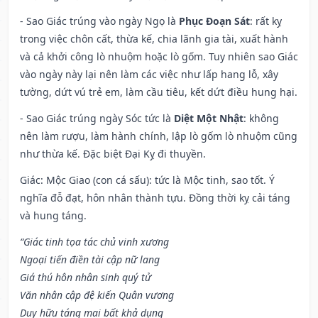
- Sao Giác trúng vào ngày Ngọ là
Phục Đoạn Sát
: rất kỵ
trong việc chôn cất, thừa kế, chia lãnh gia tài, xuất hành
và cả khởi công lò nhuộm hoặc lò gốm. Tuy nhiên sao Giác
vào ngày này lại nên làm các việc như lấp hang lỗ, xây
tường, dứt vú trẻ em, làm cầu tiêu, kết dứt điều hung hại.
- Sao Giác trúng ngày Sóc tức là
Diệt Một Nhật
: không
nên làm rượu, làm hành chính, lập lò gốm lò nhuộm cũng
như thừa kế. Đặc biệt Đại Kỵ đi thuyền.
Giác: Mộc Giao (con cá sấu): tức là Mộc tinh, sao tốt. Ý
nghĩa đỗ đạt, hôn nhân thành tựu. Đồng thời kỵ cải táng
và hung táng.
“Giác tinh tọa tác chủ vinh xương
Ngoại tiến điền tài cập nữ lang
Giá thú hôn nhân sinh quý tử
Văn nhân cập đệ kiến Quân vương
Duy hữu táng mai bất khả dụng