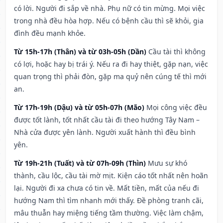
có lời. Người đi sắp về nhà. Phụ nữ có tin mừng. Mọi việc
trong nhà đều hòa hợp. Nếu có bệnh cầu thì sẽ khỏi, gia
đình đều mạnh khỏe.
Từ 15h-17h (Thân) và từ 03h-05h (Dần)
Cầu tài thì không
có lợi, hoặc hay bị trái ý. Nếu ra đi hay thiệt, gặp nạn, việc
quan trọng thì phải đòn, gặp ma quỷ nên cúng tế thì mới
an.
Từ 17h-19h (Dậu) và từ 05h-07h (Mão)
Mọi công việc đều
được tốt lành, tốt nhất cầu tài đi theo hướng Tây Nam –
Nhà cửa được yên lành. Người xuất hành thì đều bình
yên.
Từ 19h-21h (Tuất) và từ 07h-09h (Thìn)
Mưu sự khó
thành, cầu lộc, cầu tài mờ mịt. Kiện cáo tốt nhất nên hoãn
lại. Người đi xa chưa có tin về. Mất tiền, mất của nếu đi
hướng Nam thì tìm nhanh mới thấy. Đề phòng tranh cãi,
mâu thuẫn hay miệng tiếng tầm thường. Việc làm chậm,