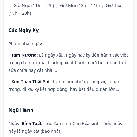
;
Giờ Ngọ (11h – 12h)
;
Giờ Mùi (13h – 14h)
;
Giờ Tuất
(19h – 20h)
Các Ngày Kỵ
Phạm phải ngày:
-
Tam Nương
: Là ngày xấu, ngày này kỵ tiến hành các việc
trọng đại như khai trương, xuất hành, cưới hỏi, động thổ,
sửa chữa hay cất nhà,...
-
Kim Thần Thất Sát
: Tránh làm những công việc quan
trọng, đi xa, ký kết hợp đồng, hay bắt đầu dự án lớn...
Ngũ Hành
Ngày:
Bính Tuất
- tức Can sinh Chi (Hỏa sinh Thổ), ngày
này là ngày cát (bảo nhật).