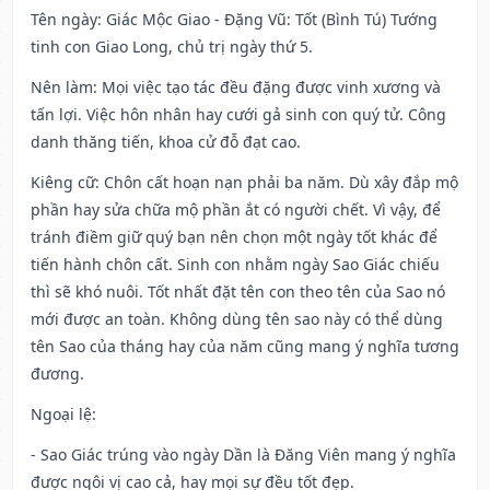
Tên ngày
: Giác Mộc Giao - Đặng Vũ: Tốt (Bình Tú) Tướng
tinh con Giao Long, chủ trị ngày thứ 5.
Nên làm
: Mọi việc tạo tác đều đặng được vinh xương và
tấn lợi. Việc hôn nhân hay cưới gả sinh con quý tử. Công
danh thăng tiến, khoa cử đỗ đạt cao.
Kiêng cữ
: Chôn cất hoạn nạn phải ba năm. Dù xây đắp mộ
phần hay sửa chữa mộ phần ắt có người chết. Vì vậy, để
tránh điềm giữ quý bạn nên chọn một ngày tốt khác để
tiến hành chôn cất. Sinh con nhằm ngày Sao Giác chiếu
thì sẽ khó nuôi. Tốt nhất đặt tên con theo tên của Sao nó
mới được an toàn. Không dùng tên sao này có thể dùng
tên Sao của tháng hay của năm cũng mang ý nghĩa tương
đương.
Ngoại lệ
:
- Sao Giác trúng vào ngày Dần là Đăng Viên mang ý nghĩa
được ngôi vị cao cả, hay mọi sự đều tốt đẹp.