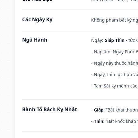
Các Ngày Kỵ
Không phạm bất kỳ ngày
Ngũ Hành
Ngày:
Giáp Thìn
- tức 
- Nạp âm: Ngày Phúc Đ
- Ngày này thuộc hành
- Ngày Thìn lục hợp vớ
- Tam Sát kỵ mệnh các 
Bành Tổ Bách Kỵ Nhật
-
Giáp
: “Bất khai thươ
-
Thìn
: “Bất khốc khấp