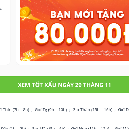
n.
XEM TỐT XẤU NGÀY 29 THÁNG 11
ờ Thìn (7h – 8h)
;
Giờ Tỵ (9h – 10h)
;
Giờ Thân (15h – 16h)
;
Giờ D
 Sửu (1h – 2h)
;
Giờ Mão (5h – 6h)
;
Giờ Ngọ (11h – 12h)
;
Giờ Mù