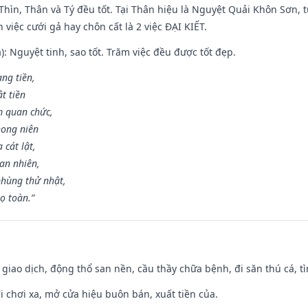
 Thìn, Thân và Tý đều tốt. Tại Thân hiệu là Nguyệt Quải Khôn Sơn, t
việc cưới gả hay chôn cất là 2 việc ĐẠI KIẾT.
): Nguyệt tinh, sao tốt. Trăm việc đều được tốt đẹp.
ang tiền,
t tiền
m quan chức,
hong niên
cát lật,
an nhiên,
hùng thử nhật,
ọ toàn.”
, giao dịch, động thổ san nền, cầu thầy chữa bệnh, đi săn thú cá, 
đi chơi xa, mở cửa hiệu buôn bán, xuất tiền của.