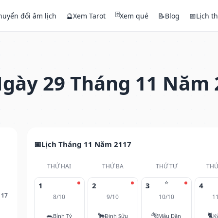
🃏
huyển đổi âm lịch
🔮
Xem Tarot
Xem quẻ
📝
Blog
📅
Lịch t
gày 29 Tháng 11 Năm 
Lịch Tháng 11 Năm 2117
THỨ HAI
THỨ BA
THỨ TƯ
THỨ
⭐
1
2
3
4
117
8/10
9/10
10/10
1
🐀
🐂
🐅
🐈
Bính Tý
Đinh Sửu
Mậu Dần
K