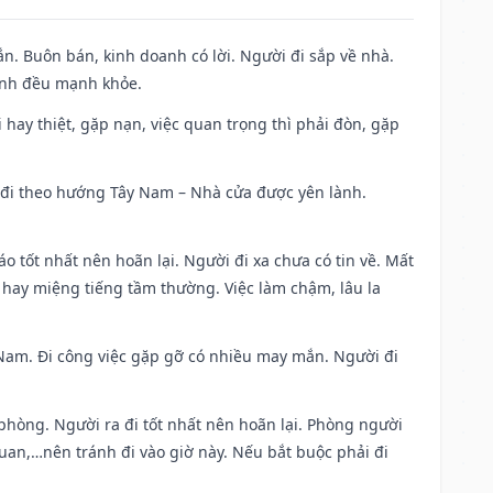
n. Buôn bán, kinh doanh có lời. Người đi sắp về nhà.
đình đều mạnh khỏe.
đi hay thiệt, gặp nạn, việc quan trọng thì phải đòn, gặp
ài đi theo hướng Tây Nam – Nhà cửa được yên lành.
áo tốt nhất nên hoãn lại. Người đi xa chưa có tin về. Mất
 hay miệng tiếng tầm thường. Việc làm chậm, lâu la
ng Nam. Đi công việc gặp gỡ có nhiều may mắn. Người đi
 phòng. Người ra đi tốt nhất nên hoãn lại. Phòng người
uan,…nên tránh đi vào giờ này. Nếu bắt buộc phải đi