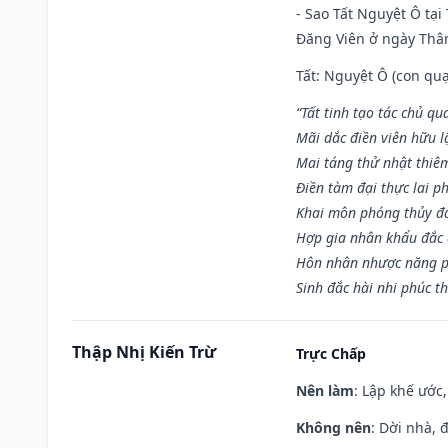
- Sao Tất Nguyệt Ô tại
Đăng Viên ở ngày Thân 
Tất: Nguyệt Ô (con quạ
“Tất tinh tạo tác chủ qu
Mãi dắc điền viên hữu lậ
Mai táng thử nhật thiê
Điền tàm đại thực lai p
Khai môn phóng thủy đa 
Hợp gia nhân khẩu đắc 
Hôn nhân nhược năng p
Sinh đắc hài nhi phúc th
Thập Nhị Kiến Trừ
Trực Chấp
Nên làm
: Lập khế ước
Không nên
: Dời nhà, 