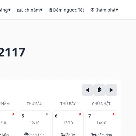
háng
📖
Lịch năm
🧧
Đếm ngược Tết
🧭
Khám phá
▼
▼
▼
2117
 NĂM
THỨ SÁU
THỨ BẢY
CHỦ NHẬT
5
6
7
1/10
12/10
13/10
14/10
🐉
🐍
🐎
ỷ Mão
Canh Thìn
Tân Tỵ
Nhâm Ngọ