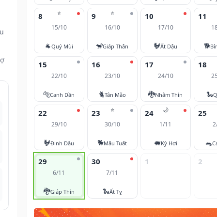
⭐
⭐
8
9
10
11
15/10
16/10
17/10
1
ửu
🐐
🐒
🐓
🐕
Quý Mùi
Giáp Thân
Ất Dậu
Bí
vợ
15
16
17
18
22/10
23/10
24/10
2
🐅
🐈
🐉
🐍
Canh Dần
Tân Mão
Nhâm Thìn
Q
⭐
🌙
22
23
24
25
29/10
30/10
1/11
2
🐓
🐕
🐖
🐀
Đinh Dậu
Mậu Tuất
Kỷ Hợi
C
29
30
1
2
6/11
7/11
🐉
🐍
Giáp Thìn
Ất Tỵ