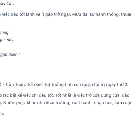
gày Cát.
 việc đều tốt lành và ít gặp trở ngại. Mưu đại sự hanh thông, thuậ
 long
 quẻ này
 gặp quen.”
Ô - Trần Tuấn: Tốt (Kiết Tú) Tướng tinh con quạ, chủ trị ngày thứ 2.
o tác bất kể việc chi đều tốt. Tốt nhất là việc trổ cửa dựng cửa, đà
. Những việc khác như khai trương, xuất hành, nhập học, làm ruộn
ền.