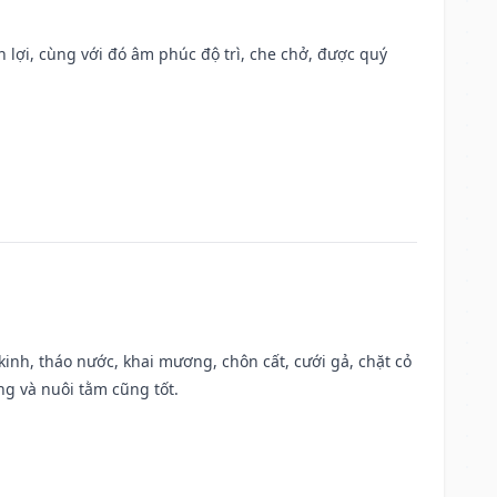
n lợi, cùng với đó âm phúc độ trì, che chở, được quý
o kinh, tháo nước, khai mương, chôn cất, cưới gả, chặt cỏ
g và nuôi tằm cũng tốt.