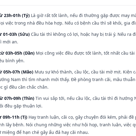
ừ 23h-01h (Tý)
Là giờ rất tốt lành, nếu đi thường gặp được may mắ
ọi việc trong nhà đều hòa hợp. Nếu có bệnh cầu thì sẽ khỏi, gia 
ừ 01-03h (Sửu)
Cầu tài thì không có lợi, hoặc hay bị trái ý. Nếu ra 
ì mới an.
từ 03h-05h (Dần)
Mọi công việc đều được tốt lành, tốt nhất cầu t
ều bình yên.
từ 05h-07h (Mão)
Mưu sự khó thành, cầu lộc, cầu tài mờ mịt. Kiện c
hướng Nam thì tìm nhanh mới thấy. Đề phòng tranh cãi, mâu thuẫn
ệc gì đều cần chắc chắn.
từ 07h-09h (Thìn)
Tin vui sắp tới, nếu cầu lộc, cầu tài thì đi hướ
ôi đều gặp thuận lợi.
ừ 09h-11h (Tị)
Hay tranh luận, cãi cọ, gây chuyện đói kém, phải đề
nh lây bệnh. Nói chung những việc như hội họp, tranh luận, việc q
iữ miệng để hạn ché gây ẩu đả hay cãi nhau.