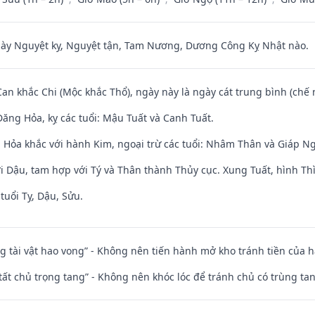
 Nguyệt kỵ, Nguyệt tận, Tam Nương, Dương Công Kỵ Nhật nào.
Can khắc Chi (Mộc khắc Thổ), ngày này là ngày cát trung bình (chế 
ăng Hỏa, kỵ các tuổi: Mậu Tuất và Canh Tuất.
 Hỏa khắc với hành Kim, ngoại trừ các tuổi: Nhâm Thân và Giáp N
i Dậu, tam hợp với Tý và Thân thành Thủy cục. Xung Tuất, hình Thì
tuổi Tỵ, Dậu, Sửu.
ng tài vật hao vong” - Không nên tiến hành mở kho tránh tiền của 
 tất chủ trọng tang” - Không nên khóc lóc để tránh chủ có trùng ta