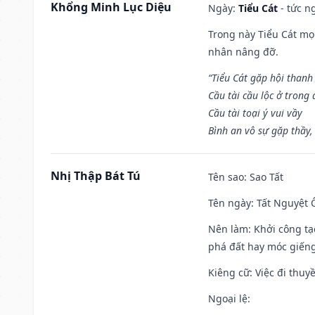
Khổng Minh Lục Diệu
Ngày:
Tiểu Cát
- tức n
Trong này Tiểu Cát mọi
nhân nâng đỡ.
“Tiểu Cát gặp hội thanh
Cầu tài cầu lộc ở trong
Cầu tài toại ý vui vầy
Bình an vô sự gặp thầy,
Nhị Thập Bát Tú
Tên sao
: Sao Tất
Tên ngày
: Tất Nguyệt 
Nên làm
: Khởi công tạ
phá đất hay móc giếng
Kiêng cữ
: Việc đi thuy
Ngoại lệ
: