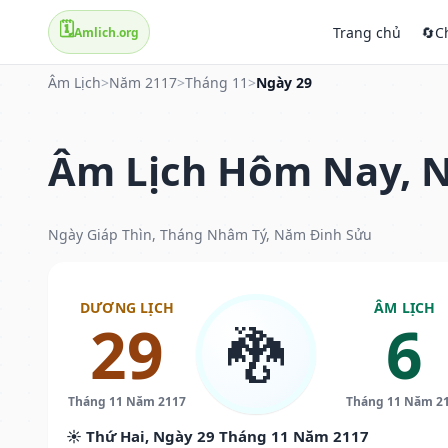
🗓️
Trang chủ
🔄
C
Amlich.org
Âm Lịch
>
Năm 2117
>
Tháng 11
>
Ngày 29
Âm Lịch Hôm Nay, N
Ngày Giáp Thìn, Tháng Nhâm Tý, Năm Đinh Sửu
DƯƠNG LỊCH
ÂM LỊCH
29
6
🐉
Tháng 11 Năm 2117
Tháng 11 Năm 2
☀️ Thứ Hai, Ngày 29 Tháng 11 Năm 2117