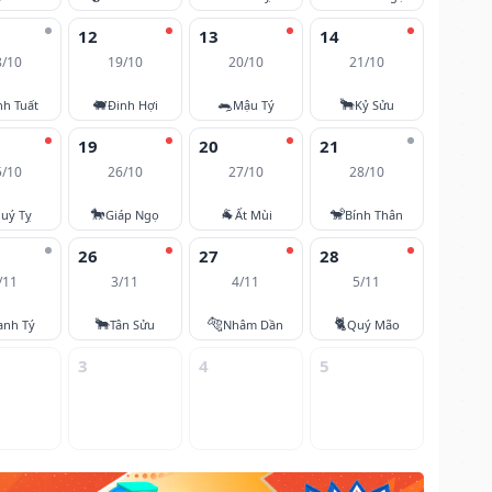
12
13
14
8/10
19/10
20/10
21/10
🐖
🐀
🐂
nh Tuất
Đinh Hợi
Mậu Tý
Kỷ Sửu
19
20
21
5/10
26/10
27/10
28/10
🐎
🐐
🐒
uý Tỵ
Giáp Ngọ
Ất Mùi
Bính Thân
26
27
28
/11
3/11
4/11
5/11
🐂
🐅
🐈
anh Tý
Tân Sửu
Nhâm Dần
Quý Mão
3
4
5