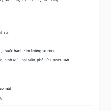
nhật).
gọ thuộc hành Kim không sợ Hỏa.
n, hình Mùi, hại Mão, phá Sửu, tuyệt Tuất.
hao mất
ng