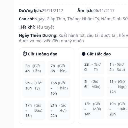
Dương lịch:
29/11/2117
Âm lịch:
06/11/2117
Can chi:
Ngày: Giáp Thìn, Tháng: Nhâm Tý, Năm: Đinh S
Tiết khí:
Tiểu tuyết
Ngày Thiên Dương:
Xuất hành tốt, cầu tài được tài, hỏi 
được vợ mọi việc đều như ý muốn
⏱️ Giờ Hoàng đạo
🌑 Giờ Hắc đạo
23h –
(Giờ
1h –
(Giờ
3h –
(Giờ
7h –
(Giờ
0h
Tí)
2h
Sửu)
4h
Dần)
8h
Thìn)
5h –
(Giờ
11h
(Giờ
9h –
(Giờ
15h
(Giờ
6h
Mão)
–
Ngọ)
10h
Tỵ)
–
Thân)
12h
16h
13h
(Giờ
19h
(Giờ
17h
(Giờ
21h
(Giờ
–
Mùi)
–
Tuất)
–
Dậu)
–
Hợi)
14h
20h
18h
22h