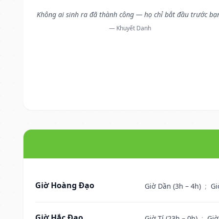
Không ai sinh ra đã thành công — họ chỉ bắt đầu trước bạ
— Khuyết Danh
Giờ Hoàng Đạo
Giờ Dần (3h – 4h)
;
Gi
Giờ Hắc Đạo
Giờ Tí (23h – 0h)
;
Giờ