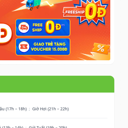
ậu (17h – 18h)
;
Giờ Hợi (21h – 22h)
i (13h – 14h)
;
Giờ Tuất (19h – 20h)