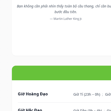
Bạn không cần phải nhìn thấy toàn bộ cầu thang, chỉ cần b
bước đầu tiên.
— Martin Luther King Jr.
Giờ Hoàng Đạo
Giờ Tí (23h – 0h)
;
Giờ
Giờ Hắc Đạo
Giờ Dần (3h – 4h)
;
Gi