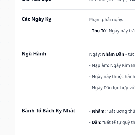
Các Ngày Kỵ
Phạm phải ngày:
-
Thụ Tử
: Ngày này tr
Ngũ Hành
Ngày:
Nhâm Dần
- tức
- Nạp âm: Ngày Kim Bạ
- Ngày này thuộc hành
- Ngày Dần lục hợp với
Bành Tổ Bách Kỵ Nhật
-
Nhâm
: “Bất ương th
-
Dần
: “Bất tế tự quỷ