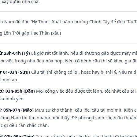
ệc xây dựng nhà cửa.
 Nam để đón 'Hỷ Thần'. Xuất hành hướng Chính Tây để đón 'Tài T
 Lên Trời gặp Hạc Thần (xấu)
ừ 23h-01h (Tý)
Là giờ rất tốt lành, nếu đi thường gặp được may mắ
ọi việc trong nhà đều hòa hợp. Nếu có bệnh cầu thì sẽ khỏi, gia 
ừ 01-03h (Sửu)
Cầu tài thì không có lợi, hoặc hay bị trái ý. Nếu ra 
ì mới an.
từ 03h-05h (Dần)
Mọi công việc đều được tốt lành, tốt nhất cầu t
ều bình yên.
từ 05h-07h (Mão)
Mưu sự khó thành, cầu lộc, cầu tài mờ mịt. Kiện c
hướng Nam thì tìm nhanh mới thấy. Đề phòng tranh cãi, mâu thuẫn
ệc gì đều cần chắc chắn.
từ 07h-09h (Thìn)
Tin vui sắp tới, nếu cầu lộc, cầu tài thì đi hướ