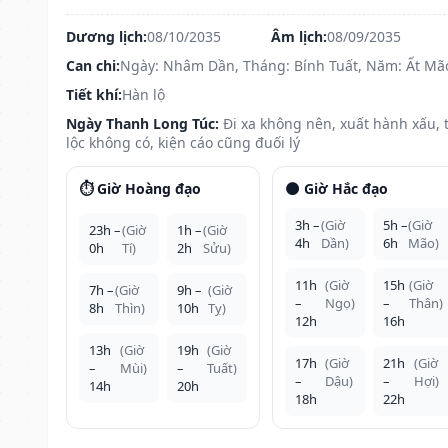
Dương lịch:
08/10/2035
Âm lịch:
08/09/2035
Can chi:
Ngày: Nhâm Dần, Tháng: Bính Tuất, Năm: Ất Mã
Tiết khí:
Hàn lộ
Ngày Thanh Long Túc:
Đi xa không nên, xuất hành xấu, t
lộc không có, kiện cáo cũng đuối lý
⏱️ Giờ Hoàng đạo
🌑 Giờ Hắc đạo
3h –
(Giờ
5h –
(Giờ
23h –
(Giờ
1h –
(Giờ
4h
Dần)
6h
Mão)
0h
Tí)
2h
Sửu)
11h
(Giờ
15h
(Giờ
7h –
(Giờ
9h –
(Giờ
–
Ngọ)
–
Thân)
8h
Thìn)
10h
Tỵ)
12h
16h
13h
(Giờ
19h
(Giờ
17h
(Giờ
21h
(Giờ
–
Mùi)
–
Tuất)
–
Dậu)
–
Hợi)
14h
20h
18h
22h