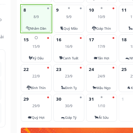
⭐
⭐
8
9
10
11
8/9
9/9
10/9
1
o
🐅
🐈
🐉
🐍
Nhâm Dần
Quý Mão
Giáp Thìn
ài
🌕
15
16
17
18
15/9
16/9
17/9
1
🐓
🐕
🐖
🐀
Kỷ Dậu
Canh Tuất
Tân Hợi
N
22
23
24
25
22/9
23/9
24/9
2
🐉
🐍
🐎
🐐
Bính Thìn
Đinh Tỵ
Mậu Ngọ
K
⭐
29
30
31
1
29/9
30/9
1/10
🐖
🐀
🐂
Quý Hợi
Giáp Tý
Ất Sửu