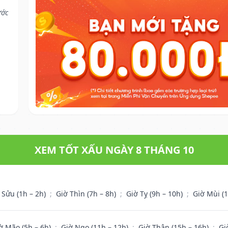
ước
XEM TỐT XẤU NGÀY 8 THÁNG 10
 Sửu (1h – 2h)
;
Giờ Thìn (7h – 8h)
;
Giờ Tỵ (9h – 10h)
;
Giờ Mùi (
ờ Mão (5h – 6h)
;
Giờ Ngọ (11h – 12h)
;
Giờ Thân (15h – 16h)
;
Gi