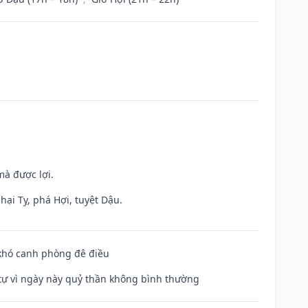
mà được lợi.
hại Tỵ, phá Hợi, tuyệt Dậu.
 khó canh phòng đê điều
ế tự vì ngày này quỷ thần không bình thường