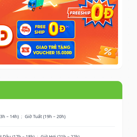
13h – 14h)
;
Giờ Tuất (19h – 20h)
ờ Dậu (17h – 18h)
;
Giờ Hợi (21h – 22h)