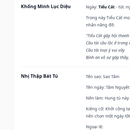
Khổng Minh Lục Diệu
Ngày:
Tiểu Cát
- tức n
Trong này Tiểu Cát mọi
nhân nâng đỡ.
“Tiểu Cát gặp hội thanh
Cầu tài cầu lộc ở trong
Cầu tài toại ý vui vầy
Bình an vô sự gặp thầy,
Nhị Thập Bát Tú
Tên sao
: Sao Tâm
Tên ngày
: Tâm Nguyệt 
Nên làm
: Hung tú này 
Kiêng cữ
: Khởi công tạ
nên chọn một ngày tốt 
Ngoại lệ
: