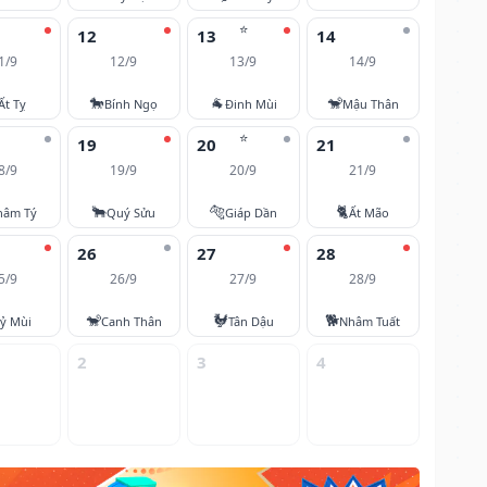
⭐
12
13
14
1/9
12/9
13/9
14/9
🐎
🐐
🐒
Ất Tỵ
Bính Ngọ
Đinh Mùi
Mậu Thân
⭐
19
20
21
8/9
19/9
20/9
21/9
🐂
🐅
🐈
hâm Tý
Quý Sửu
Giáp Dần
Ất Mão
26
27
28
5/9
26/9
27/9
28/9
🐒
🐓
🐕
ỷ Mùi
Canh Thân
Tân Dậu
Nhâm Tuất
2
3
4