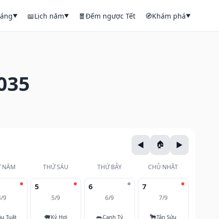
háng
📖
Lịch năm
🧧
Đếm ngược Tết
🧭
Khám phá
▼
▼
▼
035
 NĂM
THỨ SÁU
THỨ BẢY
CHỦ NHẬT
5
6
7
4/9
5/9
6/9
7/9
🐖
🐀
🐂
u Tuất
Kỷ Hợi
Canh Tý
Tân Sửu