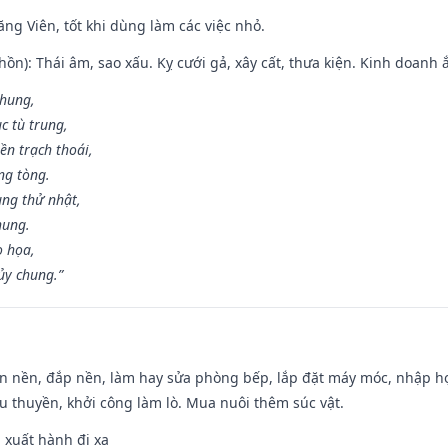
ng Viên, tốt khi dùng làm các việc nhỏ.
ồn): Thái âm, sao xấu. Kỵ cưới gả, xây cất, thưa kiện. Kinh doanh ắ
 hung,
c tù trung,
ền trạch thoái,
ng tòng.
ng thử nhật,
hung.
o họa,
ủy chung.”
an nền, đắp nền, làm hay sửa phòng bếp, lắp đặt máy móc, nhập họ
u thuyền, khởi công làm lò. Mua nuôi thêm súc vật.
, xuất hành đi xa