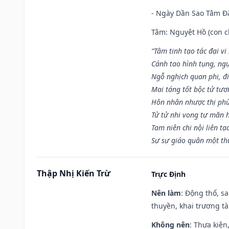
- Ngày Dần Sao Tâm Đă
Tâm: Nguyệt Hồ (con ch
“Tâm tinh tạo tác đại vi
Cánh tao hình tụng, ngụ
Ngỗ nghịch quan phi, đi
Mai táng tốt bộc tử tươ
Hôn nhân nhược thị phù
Tử tử nhi vong tự mãn 
Tam niên chi nội liên tạ
Sự sự giáo quân một th
Thập Nhị Kiến Trừ
Trực Định
Nên làm
: Động thổ, s
thuyền, khai trương tà
Không nên
: Thưa kiện