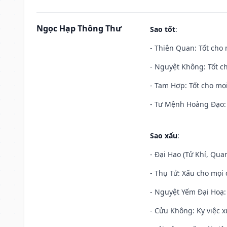
Ngọc Hạp Thông Thư
Sao tốt
:
- Thiên Quan: Tốt cho 
- Nguyệt Không: Tốt c
- Tam Hợp: Tốt cho mọi
- Tư Mệnh Hoàng Đạo: 
Sao xấu
:
- Đại Hao (Tử Khí, Qua
- Thụ Tử: Xấu cho mọi c
- Nguyệt Yếm Đại Hoạ: X
- Cửu Không: Kỵ việc x