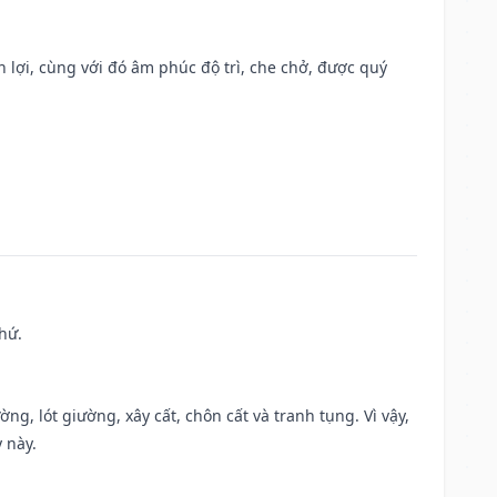
n lợi, cùng với đó âm phúc độ trì, che chở, được quý
hứ.
ng, lót giường, xây cất, chôn cất và tranh tụng. Vì vậy,
 này.