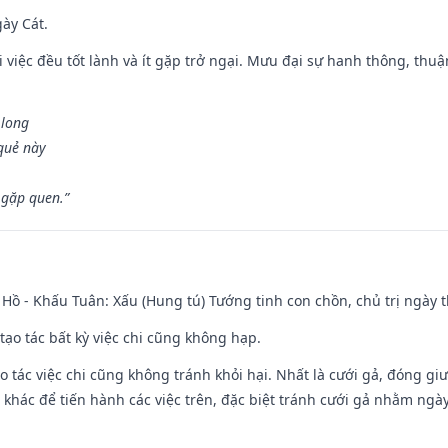
gày Cát.
 việc đều tốt lành và ít gặp trở ngại. Mưu đại sự hanh thông, thuậ
 long
 quẻ này
 gặp quen.”
Hồ - Khấu Tuân: Xấu (Hung tú) Tướng tinh con chồn, chủ trị ngày t
tạo tác bất kỳ việc chi cũng không hạp.
o tác việc chi cũng không tránh khỏi hại. Nhất là cưới gả, đóng giườ
khác để tiến hành các việc trên, đặc biệt tránh cưới gả nhằm ngày