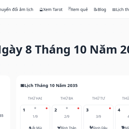
🃏
huyển đổi âm lịch
🔮
Xem Tarot
Xem quẻ
📝
Blog
📅
Lịch t
gày 8 Tháng 10 Năm 2
Lịch Tháng 10 Năm 2035
THỨ HAI
THỨ BA
THỨ TƯ
THỨ
⭐
⭐
1
2
3
4
35
1/9
2/9
3/9
🐐
🐒
🐓
🐕
Ất Mùi
Bính Thân
Đinh Dậu
Mậ