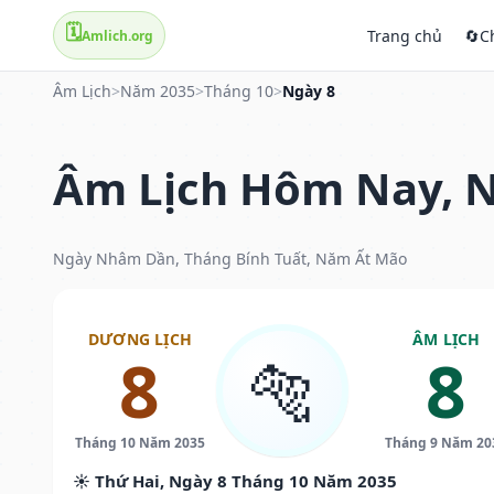
🗓️
Trang chủ
🔄
C
Amlich.org
Âm Lịch
>
Năm 2035
>
Tháng 10
>
Ngày 8
Âm Lịch Hôm Nay, N
Ngày Nhâm Dần, Tháng Bính Tuất, Năm Ất Mão
DƯƠNG LỊCH
ÂM LỊCH
8
8
🐅
Tháng 10 Năm 2035
Tháng 9 Năm 20
☀️ Thứ Hai, Ngày 8 Tháng 10 Năm 2035