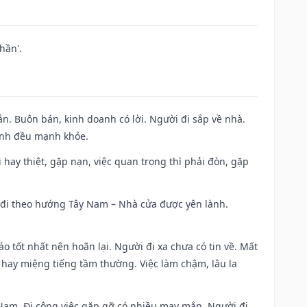
hần'.
n. Buôn bán, kinh doanh có lời. Người đi sắp về nhà.
đình đều mạnh khỏe.
đi hay thiệt, gặp nạn, việc quan trọng thì phải đòn, gặp
ài đi theo hướng Tây Nam – Nhà cửa được yên lành.
áo tốt nhất nên hoãn lại. Người đi xa chưa có tin về. Mất
 hay miệng tiếng tầm thường. Việc làm chậm, lâu la
ng Nam. Đi công việc gặp gỡ có nhiều may mắn. Người đi