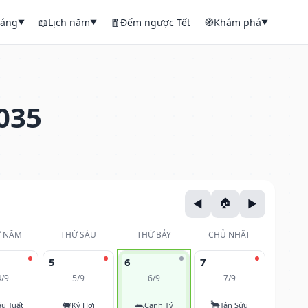
háng
📖
Lịch năm
🧧
Đếm ngược Tết
🧭
Khám phá
▼
▼
▼
035
 NĂM
THỨ SÁU
THỨ BẢY
CHỦ NHẬT
5
6
7
4/9
5/9
6/9
7/9
🐖
🐀
🐂
u Tuất
Kỷ Hợi
Canh Tý
Tân Sửu