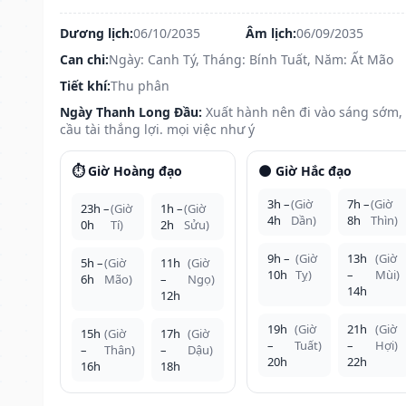
Dương lịch:
06/10/2035
Âm lịch:
06/09/2035
Can chi:
Ngày: Canh Tý, Tháng: Bính Tuất, Năm: Ất Mão
Tiết khí:
Thu phân
Ngày Thanh Long Đầu:
Xuất hành nên đi vào sáng sớm,
cầu tài thắng lợi. mọi việc như ý
⏱️ Giờ Hoàng đạo
🌑 Giờ Hắc đạo
3h –
(Giờ
7h –
(Giờ
23h –
(Giờ
1h –
(Giờ
4h
Dần)
8h
Thìn)
0h
Tí)
2h
Sửu)
9h –
(Giờ
13h
(Giờ
5h –
(Giờ
11h
(Giờ
10h
Tỵ)
–
Mùi)
6h
Mão)
–
Ngọ)
14h
12h
19h
(Giờ
21h
(Giờ
15h
(Giờ
17h
(Giờ
–
Tuất)
–
Hợi)
–
Thân)
–
Dậu)
20h
22h
16h
18h