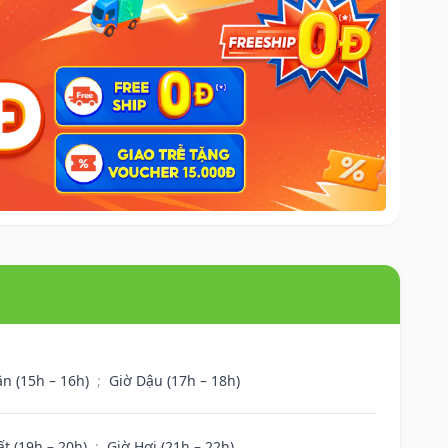
ân (15h – 16h)
;
Giờ Dậu (17h – 18h)
ất (19h – 20h)
;
Giờ Hợi (21h – 22h)