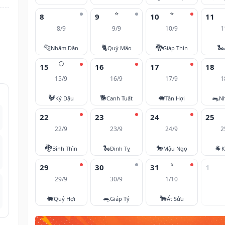
⭐
⭐
8
9
10
11
8/9
9/9
10/9
1
🐅
🐈
🐉
🐍
Nhâm Dần
Quý Mão
Giáp Thìn
🌕
15
16
17
18
15/9
16/9
17/9
1
🐓
🐕
🐖
🐀
Kỷ Dậu
Canh Tuất
Tân Hợi
N
22
23
24
25
22/9
23/9
24/9
2
🐉
🐍
🐎
🐐
Bính Thìn
Đinh Tỵ
Mậu Ngọ
K
⭐
29
30
31
1
29/9
30/9
1/10
🐖
🐀
🐂
Quý Hợi
Giáp Tý
Ất Sửu