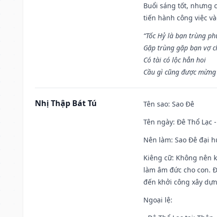
Buổi sáng tốt, nhưng 
tiến hành công việc v
“Tốc Hỷ là bạn trùng p
Gặp trùng gặp bạn vợ c
Có tài có lộc hẳn hoi
Cầu gì cũng được mừng 
Nhị Thập Bát Tú
Tên sao
: Sao Đê
Tên ngày
: Đê Thổ Lạc 
Nên làm
: Sao Đê đại 
Kiêng cữ
: Không nên k
làm âm đức cho con. Đâ
đến khởi công xây dựn
Ngoại lệ
: