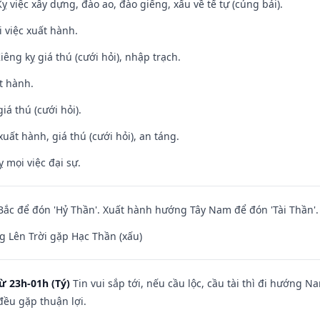
ỵ việc xây dựng, đào ao, đào giếng, xấu về tế tự (cúng bái).
i việc xuất hành.
Kiêng kỵ giá thú (cưới hỏi), nhập trạch.
t hành.
iá thú (cưới hỏi).
uất hành, giá thú (cưới hỏi), an táng.
ỵ mọi việc đại sự.
ắc để đón 'Hỷ Thần'. Xuất hành hướng Tây Nam để đón 'Tài Thần'.
 Lên Trời gặp Hạc Thần (xấu)
ừ 23h-01h (Tý)
Tin vui sắp tới, nếu cầu lộc, cầu tài thì đi hướng 
đều gặp thuận lợi.