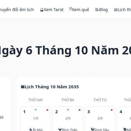
🃏
huyển đổi âm lịch
🔮
Xem Tarot
Xem quẻ
📝
Blog
📅
Lịch t
gày 6 Tháng 10 Năm 2
Lịch Tháng 10 Năm 2035
THỨ HAI
THỨ BA
THỨ TƯ
THỨ
⭐
⭐
1
2
3
4
35
1/9
2/9
3/9
🐐
🐒
🐓
🐕
Ất Mùi
Bính Thân
Đinh Dậu
Mậ