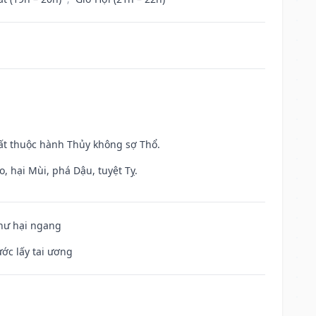
uất thuộc hành Thủy không sợ Thổ.
, hại Mùi, phá Dậu, tuyệt Tỵ.
 hư hại ngang
ước lấy tai ương