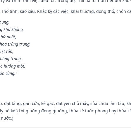
 Tý và Thìn trăm việc đều tốt. Trong đó, Thìn là tốt hơn hết bởi Sao
 Thổ tinh, sao xấu. Khắc kỵ các việc: khai trương, động thổ, chôn c
 hung,
ng khố không,
thử nhật,
họa trùng trùng,
iệt tán,
phòng trung.
ạo hướng một,
tôn cùng.”
o, đặt táng, gắn cửa, kê gác, đặt yên chỗ máy, sửa chữa làm tàu, kh
xây bờ kè.) Lót giường đóng giường, thừa kế tước phong hay thừa k
 nước.)