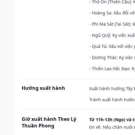
- Thổ Ôn (Thiên Cẩu): K
- Hoàng Sa: Xấu đối vớ
- Phi Ma Sát (Tai Sát): 
- Ngũ Quỹ: Kỵ việc xuấ
- Quả Tú: Xấu với việc g
- Dương Thác: Kỵ việc x
- Thiên Lao Hắc Đạo: K
Hướng xuất hành
Xuất hành hướng Tây B
Tránh xuất hành hướng
Giờ xuất hành Theo Lý
Từ 11h-13h (Ngọ) và t
Thuần Phong
tin về. Nếu chăn nuôi 