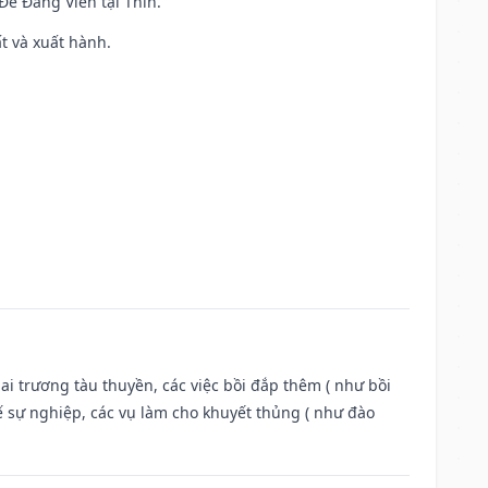
 Đê Đăng Viên tại Thìn.
ất và xuất hành.
ai trương tàu thuyền, các việc bồi đắp thêm ( như bồi
ế sự nghiệp, các vụ làm cho khuyết thủng ( như đào