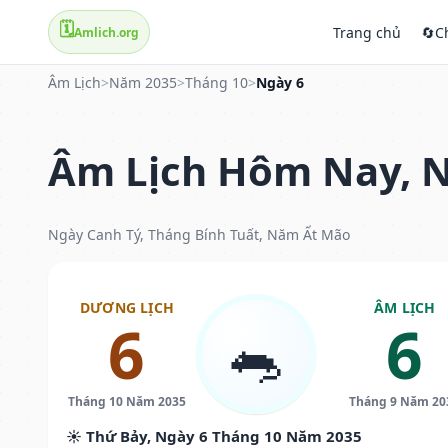
🗓️
Trang chủ
🔄
C
Amlich.org
Âm Lịch
>
Năm 2035
>
Tháng 10
>
Ngày 6
Âm Lịch Hôm Nay, N
Ngày Canh Tý, Tháng Bính Tuất, Năm Ất Mão
DƯƠNG LỊCH
ÂM LỊCH
6
6
🐀
Tháng 10 Năm 2035
Tháng 9 Năm 20
☀️ Thứ Bảy, Ngày 6 Tháng 10 Năm 2035