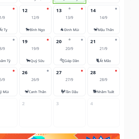
⭐
12
13
14
1/9
12/9
13/9
14/9
🐎
🐐
🐒
Ất Tỵ
Bính Ngọ
Đinh Mùi
Mậu Thân
⭐
19
20
21
8/9
19/9
20/9
21/9
🐂
🐅
🐈
hâm Tý
Quý Sửu
Giáp Dần
Ất Mão
26
27
28
5/9
26/9
27/9
28/9
🐒
🐓
🐕
ỷ Mùi
Canh Thân
Tân Dậu
Nhâm Tuất
2
3
4