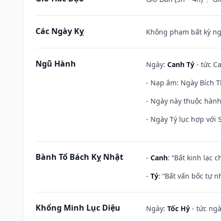
Các Ngày Kỵ
Không phạm bất kỳ ngày
Ngũ Hành
Ngày:
Canh Tý
- tức Ca
- Nạp âm: Ngày Bích T
- Ngày này thuộc hành
- Ngày Tý lục hợp với
Bành Tổ Bách Kỵ Nhật
-
Canh
: “Bất kinh lạc
-
Tý
: “Bất vấn bốc tự 
Khổng Minh Lục Diệu
Ngày:
Tốc Hỷ
- tức ngà