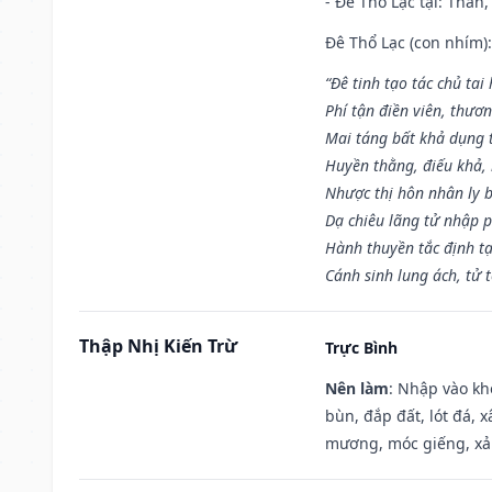
- Đê Thổ Lạc tại: Thân,
Đê Thổ Lạc (con nhím):
“Đê tinh tạo tác chủ tai
Phí tận điền viên, thươ
Mai táng bất khả dụng 
Huyền thằng, điếu khả, 
Nhược thị hôn nhân ly b
Dạ chiêu lãng tử nhập 
Hành thuyền tắc định t
Cánh sinh lung ách, tử 
Thập Nhị Kiến Trừ
Trực Bình
Nên làm
: Nhập vào kh
bùn, đắp đất, lót đá, 
mương, móc giếng, xả