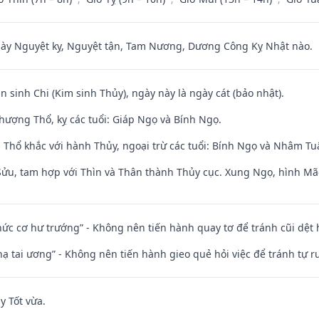
 Nguyệt kỵ, Nguyệt tận, Tam Nương, Dương Công Kỵ Nhật nào.
n sinh Chi (Kim sinh Thủy), ngày này là ngày cát (bảo nhật).
hượng Thổ, kỵ các tuổi: Giáp Ngọ và Bính Ngọ.
 Thổ khắc với hành Thủy, ngoại trừ các tuổi: Bính Ngọ và Nhâm T
 Sửu, tam hợp với Thìn và Thân thành Thủy cục. Xung Ngọ, hình Mão
 chức cơ hư trướng” - Không nên tiến hành quay tơ để tránh cũi dệt
nhạ tai ương” - Không nên tiến hành gieo quẻ hỏi việc để tránh tự r
y Tốt vừa.