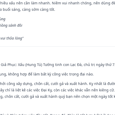
chiều xấu nên cần làm nhanh. Niềm vui nhanh chóng, nên dùng để 
ào buổi sáng, càng sớm càng tốt.
hùng
hồng sánh đôi
vui thỏa lòng”
- Giả Phục: Xấu (Hung Tú) Tướng tinh con Lạc Đà, chủ trị ngày thứ 7
hung, không hợp để làm bất kỳ công việc trọng đại nào.
hởi công xây dựng, chôn cất, cưới gả và xuất hành. Kỵ nhất là đư
y chỉ là liệt kê các việc Đại Kỵ, còn các việc khác vẫn nên kiêng cữ
g, chôn cất, cưới gả và xuất hành quý bạn nên chọn một ngày tốt 