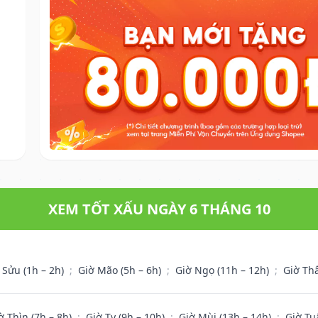
XEM TỐT XẤU NGÀY 6 THÁNG 10
 Sửu (1h – 2h)
;
Giờ Mão (5h – 6h)
;
Giờ Ngọ (11h – 12h)
;
Giờ Th
ờ Thìn (7h – 8h)
;
Giờ Tỵ (9h – 10h)
;
Giờ Mùi (13h – 14h)
;
Giờ Tu