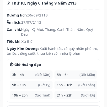
☀️ Thứ Tư, Ngày 6 Tháng 9 Năm 2113
Dương lịch:
06/09/2113
Âm lịch:
27/07/2113
Can chi:
Ngày: Kỷ Mùi, Tháng: Canh Thân, Năm: Quý
Dậu
Tiết khí:
Xử thử
Ngày Kim Dương:
Xuất hành tốt, có quý nhân phù trợ,
tài lộc thông suốt, thưa kiện có nhiều lý phải
⏱️ Giờ Hoàng đạo
3h – 4h
(Giờ Dần)
5h – 6h
(Giờ Mão)
9h – 10h
(Giờ Tỵ)
15h – 16h
(Giờ Thân)
19h – 20h
(Giờ Tuất)
21h – 22h
(Giờ Hợi)