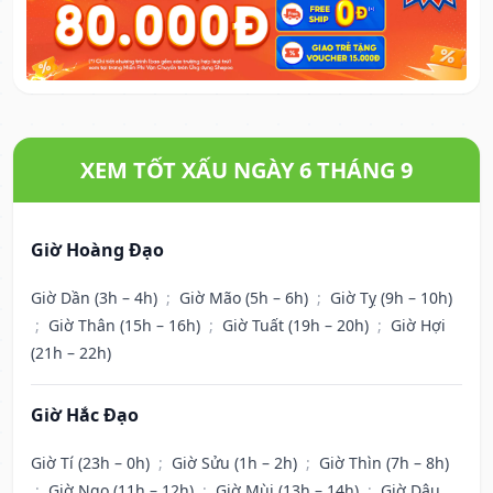
XEM TỐT XẤU NGÀY 6 THÁNG 9
Giờ Hoàng Đạo
Giờ Dần (3h – 4h)
;
Giờ Mão (5h – 6h)
;
Giờ Tỵ (9h – 10h)
;
Giờ Thân (15h – 16h)
;
Giờ Tuất (19h – 20h)
;
Giờ Hợi
(21h – 22h)
Giờ Hắc Đạo
Giờ Tí (23h – 0h)
;
Giờ Sửu (1h – 2h)
;
Giờ Thìn (7h – 8h)
;
Giờ Ngọ (11h – 12h)
;
Giờ Mùi (13h – 14h)
;
Giờ Dậu