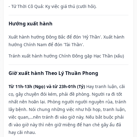
- Tứ Thời Cô Quả: Kỵ việc giá thú (cưới hỏi).
Hướng xuất hành
Xuất hành hướng Đông Bắc để đón 'Hỷ Thần'. Xuất hành
hướng Chính Nam để đón 'Tài Thần'.
Tránh xuất hành hướng Chính Đông gặp Hạc Thần (xấu)
Giờ xuất hành Theo Lý Thuần Phong
Từ 11h-13h (Ngọ) và từ 23h-01h (Tý)
Hay tranh luận, cãi
cọ, gây chuyện đói kém, phải đề phòng. Người ra đi tốt
nhất nên hoãn lại. Phòng người người nguyền rủa, tránh
lây bệnh. Nói chung những việc như hội họp, tranh luận,
việc quan,…nên tránh đi vào giờ này. Nếu bắt buộc phải
đi vào giờ này thì nên giữ miệng để hạn ché gây ẩu đả
hay cãi nhau.