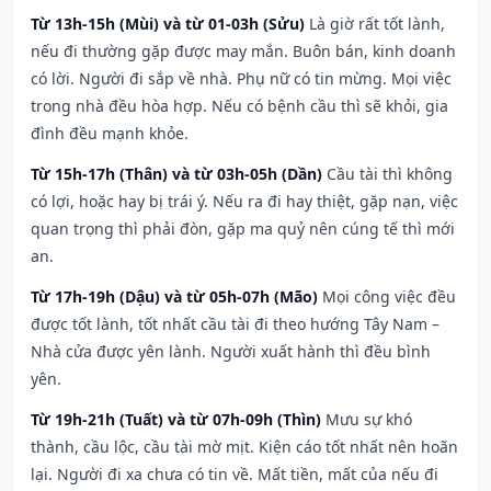
Từ 13h-15h (Mùi) và từ 01-03h (Sửu)
Là giờ rất tốt lành,
nếu đi thường gặp được may mắn. Buôn bán, kinh doanh
có lời. Người đi sắp về nhà. Phụ nữ có tin mừng. Mọi việc
trong nhà đều hòa hợp. Nếu có bệnh cầu thì sẽ khỏi, gia
đình đều mạnh khỏe.
Từ 15h-17h (Thân) và từ 03h-05h (Dần)
Cầu tài thì không
có lợi, hoặc hay bị trái ý. Nếu ra đi hay thiệt, gặp nạn, việc
quan trọng thì phải đòn, gặp ma quỷ nên cúng tế thì mới
an.
Từ 17h-19h (Dậu) và từ 05h-07h (Mão)
Mọi công việc đều
được tốt lành, tốt nhất cầu tài đi theo hướng Tây Nam –
Nhà cửa được yên lành. Người xuất hành thì đều bình
yên.
Từ 19h-21h (Tuất) và từ 07h-09h (Thìn)
Mưu sự khó
thành, cầu lộc, cầu tài mờ mịt. Kiện cáo tốt nhất nên hoãn
lại. Người đi xa chưa có tin về. Mất tiền, mất của nếu đi