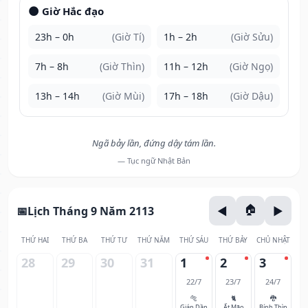
🌑 Giờ Hắc đạo
23h – 0h
(Giờ Tí)
1h – 2h
(Giờ Sửu)
7h – 8h
(Giờ Thìn)
11h – 12h
(Giờ Ngọ)
13h – 14h
(Giờ Mùi)
17h – 18h
(Giờ Dậu)
Ngã bảy lần, đứng dậy tám lần.
— Tục ngữ Nhật Bản
Lịch Tháng 9 Năm 2113
THỨ HAI
THỨ BA
THỨ TƯ
THỨ NĂM
THỨ SÁU
THỨ BẢY
CHỦ NHẬT
28
29
30
31
1
2
3
22/7
23/7
24/7
🐅
🐈
🐉
Giáp Dần
Ất Mão
Bính Thìn