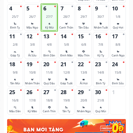
4
5
6
7
8
9
10
25/7
26/7
27/7
28/7
29/7
30/7
1/8
🐍
🐎
🐐
🐒
🐓
🐕
🐖
Đinh Tỵ
Mậu Ngọ
Kỷ Mùi
Canh Thân
Tân Dậu
Nhâm Tuất
Quý Hợi
11
12
13
14
15
16
17
2/8
3/8
4/8
5/8
6/8
7/8
8/8
🐀
🐂
🐅
🐈
🐉
🐍
🐎
Giáp Tý
Ất Sửu
Bính Dần
Đinh Mão
Mậu Thìn
Kỷ Tỵ
Canh Ngọ
18
19
20
21
22
23
24
9/8
10/8
11/8
12/8
13/8
14/8
15/8
🐐
🐒
🐓
🐕
🐖
🐀
🐂
Tân Mùi
Nhâm Thân
Quý Dậu
Giáp Tuất
Ất Hợi
Bính Tý
Đinh Sửu
25
26
27
28
29
30
1
16/8
17/8
18/8
19/8
20/8
21/8
🐅
🐈
🐉
🐍
🐎
🐐
Mậu Dần
Kỷ Mão
Canh Thìn
Tân Tỵ
Nhâm Ngọ
Quý Mùi