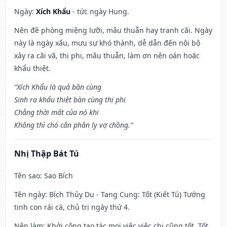
Ngày:
Xích Khẩu
- tức ngày Hung.
Nên đề phòng miệng lưỡi, mâu thuẫn hay tranh cãi. Ngày
này là ngày xấu, mưu sự khó thành, dễ dẫn đến nội bộ
xảy ra cãi vã, thị phi, mâu thuẫn, làm ơn nên oán hoặc
khẩu thiệt.
“Xích Khẩu là quả bần cùng
Sinh ra khẩu thiệt bàn cùng thị phi
Chẳng thời mất của nó khi
Không thì chó cắn phân ly vợ chồng.”
Nhị Thập Bát Tú
Tên sao
: Sao Bích
Tên ngày
: Bích Thủy Du - Tang Cung: Tốt (Kiết Tú) Tướng
tinh con rái cá, chủ trị ngày thứ 4.
Nên làm
: Khởi công tạo tác mọi việc việc chi cũng tốt. Tốt