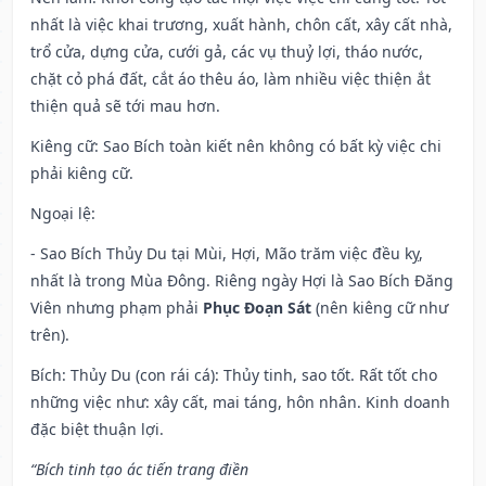
nhất là việc khai trương, xuất hành, chôn cất, xây cất nhà,
trổ cửa, dựng cửa, cưới gả, các vụ thuỷ lợi, tháo nước,
chặt cỏ phá đất, cắt áo thêu áo, làm nhiều việc thiện ắt
thiện quả sẽ tới mau hơn.
Kiêng cữ
: Sao Bích toàn kiết nên không có bất kỳ việc chi
phải kiêng cữ.
Ngoại lệ
:
- Sao Bích Thủy Du tại Mùi, Hợi, Mão trăm việc đều kỵ,
nhất là trong Mùa Đông. Riêng ngày Hợi là Sao Bích Đăng
Viên nhưng phạm phải
Phục Đoạn Sát
(nên kiêng cữ như
trên).
Bích: Thủy Du (con rái cá): Thủy tinh, sao tốt. Rất tốt cho
những việc như: xây cất, mai táng, hôn nhân. Kinh doanh
đặc biệt thuận lợi.
“Bích tinh tạo ác tiến trang điền