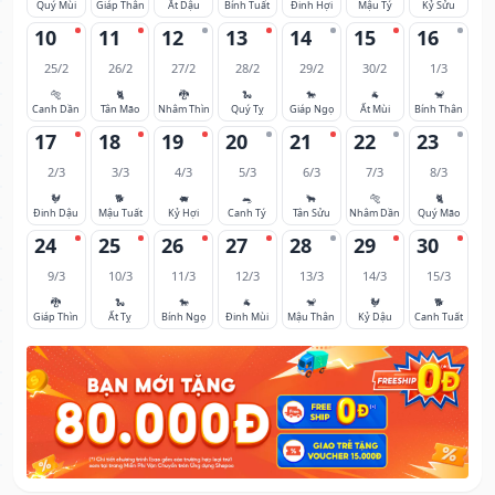
Quý Mùi
Giáp Thân
Ất Dậu
Bính Tuất
Đinh Hợi
Mậu Tý
Kỷ Sửu
10
11
12
13
14
15
16
25/2
26/2
27/2
28/2
29/2
30/2
1/3
🐅
🐈
🐉
🐍
🐎
🐐
🐒
Canh Dần
Tân Mão
Nhâm Thìn
Quý Tỵ
Giáp Ngọ
Ất Mùi
Bính Thân
17
18
19
20
21
22
23
2/3
3/3
4/3
5/3
6/3
7/3
8/3
🐓
🐕
🐖
🐀
🐂
🐅
🐈
Đinh Dậu
Mậu Tuất
Kỷ Hợi
Canh Tý
Tân Sửu
Nhâm Dần
Quý Mão
24
25
26
27
28
29
30
9/3
10/3
11/3
12/3
13/3
14/3
15/3
🐉
🐍
🐎
🐐
🐒
🐓
🐕
Giáp Thìn
Ất Tỵ
Bính Ngọ
Đinh Mùi
Mậu Thân
Kỷ Dậu
Canh Tuất