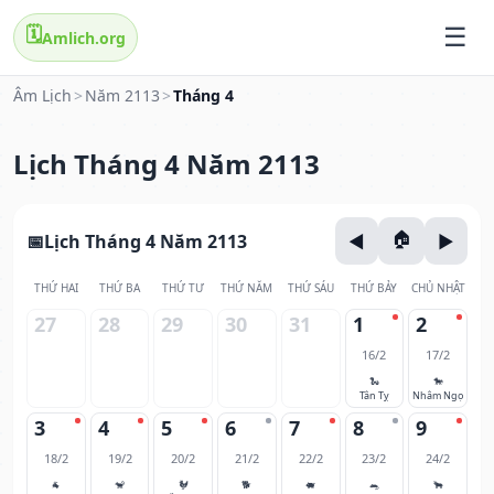
🗓️
Amlich.org
Âm Lịch
>
Năm 2113
>
Tháng 4
Lịch Tháng 4 Năm 2113
Lịch Tháng 4 Năm 2113
THỨ HAI
THỨ BA
THỨ TƯ
THỨ NĂM
THỨ SÁU
THỨ BẢY
CHỦ NHẬT
27
28
29
30
31
1
2
16/2
17/2
🐍
🐎
Tân Tỵ
Nhâm Ngọ
3
4
5
6
7
8
9
18/2
19/2
20/2
21/2
22/2
23/2
24/2
🐐
🐒
🐓
🐕
🐖
🐀
🐂