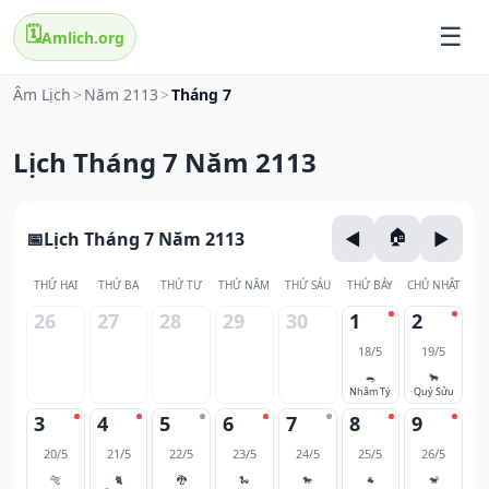
🗓️
Amlich.org
Âm Lịch
>
Năm 2113
>
Tháng 7
Lịch Tháng 7 Năm 2113
Lịch Tháng 7 Năm 2113
THỨ HAI
THỨ BA
THỨ TƯ
THỨ NĂM
THỨ SÁU
THỨ BẢY
CHỦ NHẬT
26
27
28
29
30
1
2
18/5
19/5
🐀
🐂
Nhâm Tý
Quý Sửu
3
4
5
6
7
8
9
20/5
21/5
22/5
23/5
24/5
25/5
26/5
🐅
🐈
🐉
🐍
🐎
🐐
🐒