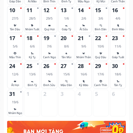
Giáp Dần
Ất Mão
Bính Thìn
Đinh Tỵ
Mậu Ngọ
Kỷ Mùi
Canh Thân
10
11
12
13
14
15
16
27/5
28/5
29/5
1/6
2/6
3/6
4/6
🐓
🐕
🐖
🐀
🐂
🐅
🐈
Tân Dậu
Nhâm Tuất
Quý Hợi
Giáp Tý
Ất Sửu
Bính Dần
Đinh Mão
17
18
19
20
21
22
23
5/6
6/6
7/6
8/6
9/6
10/6
11/6
🐉
🐍
🐎
🐐
🐒
🐓
🐕
Mậu Thìn
Kỷ Tỵ
Canh Ngọ
Tân Mùi
Nhâm Thân
Quý Dậu
Giáp Tuất
24
25
26
27
28
29
30
12/6
13/6
14/6
15/6
16/6
17/6
18/6
🐖
🐀
🐂
🐅
🐈
🐉
🐍
Ất Hợi
Bính Tý
Đinh Sửu
Mậu Dần
Kỷ Mão
Canh Thìn
Tân Tỵ
31
1
2
3
4
5
6
19/6
🐎
Nhâm Ngọ