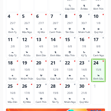
🐅
🐈
🐉
Giáp Dần
Ất Mão
Bính Thìn
4
5
6
7
8
9
10
25/7
26/7
27/7
28/7
29/7
30/7
1/8
🐍
🐎
🐐
🐒
🐓
🐕
🐖
Đinh Tỵ
Mậu Ngọ
Kỷ Mùi
Canh Thân
Tân Dậu
Nhâm Tuất
Quý Hợi
11
12
13
14
15
16
17
2/8
3/8
4/8
5/8
6/8
7/8
8/8
🐀
🐂
🐅
🐈
🐉
🐍
🐎
Giáp Tý
Ất Sửu
Bính Dần
Đinh Mão
Mậu Thìn
Kỷ Tỵ
Canh Ngọ
18
19
20
21
22
23
24
9/8
10/8
11/8
12/8
13/8
14/8
15/8
🐐
🐒
🐓
🐕
🐖
🐀
🐂
Tân Mùi
Nhâm Thân
Quý Dậu
Giáp Tuất
Ất Hợi
Bính Tý
Đinh Sửu
25
26
27
28
29
30
1
16/8
17/8
18/8
19/8
20/8
21/8
🐅
🐈
🐉
🐍
🐎
🐐
Mậu Dần
Kỷ Mão
Canh Thìn
Tân Tỵ
Nhâm Ngọ
Quý Mùi