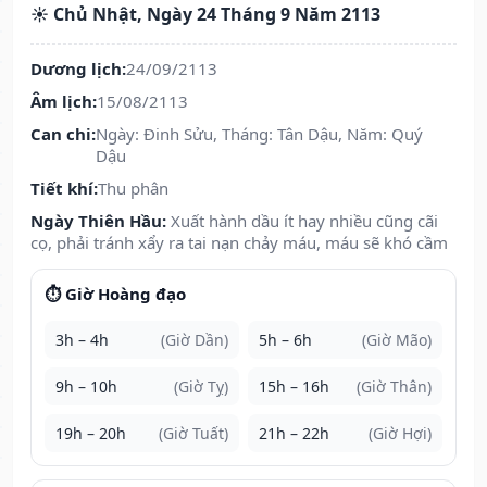
☀️ Chủ Nhật, Ngày 24 Tháng 9 Năm 2113
Dương lịch:
24/09/2113
Âm lịch:
15/08/2113
Can chi:
Ngày: Đinh Sửu, Tháng: Tân Dậu, Năm: Quý
Dậu
Tiết khí:
Thu phân
Ngày Thiên Hầu:
Xuất hành dầu ít hay nhiều cũng cãi
cọ, phải tránh xẩy ra tai nạn chảy máu, máu sẽ khó cầm
⏱️ Giờ Hoàng đạo
3h – 4h
(Giờ Dần)
5h – 6h
(Giờ Mão)
9h – 10h
(Giờ Tỵ)
15h – 16h
(Giờ Thân)
19h – 20h
(Giờ Tuất)
21h – 22h
(Giờ Hợi)