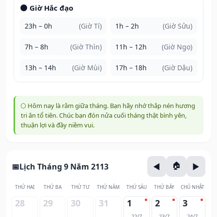
🌑 Giờ Hắc đạo
23h – 0h
(Giờ Tí)
1h – 2h
(Giờ Sửu)
7h – 8h
(Giờ Thìn)
11h – 12h
(Giờ Ngọ)
13h – 14h
(Giờ Mùi)
17h – 18h
(Giờ Dậu)
🌕 Hôm nay là rằm giữa tháng. Bạn hãy nhớ thắp nén hương
tri ân tổ tiên. Chúc bạn đón nửa cuối tháng thật bình yên,
thuận lợi và đầy niềm vui.
Lịch Tháng 9 Năm 2113
THỨ HAI
THỨ BA
THỨ TƯ
THỨ NĂM
THỨ SÁU
THỨ BẢY
CHỦ NHẬT
28
29
30
31
1
2
3
22/7
23/7
24/7