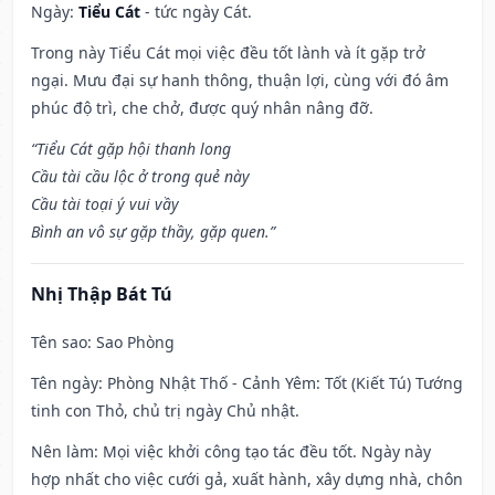
Ngày:
Tiểu Cát
- tức ngày Cát.
Trong này Tiểu Cát mọi việc đều tốt lành và ít gặp trở
ngại. Mưu đại sự hanh thông, thuận lợi, cùng với đó âm
phúc độ trì, che chở, được quý nhân nâng đỡ.
“Tiểu Cát gặp hội thanh long
Cầu tài cầu lộc ở trong quẻ này
Cầu tài toại ý vui vầy
Bình an vô sự gặp thầy, gặp quen.”
Nhị Thập Bát Tú
Tên sao
: Sao Phòng
Tên ngày
: Phòng Nhật Thố - Cảnh Yêm: Tốt (Kiết Tú) Tướng
tinh con Thỏ, chủ trị ngày Chủ nhật.
Nên làm
: Mọi việc khởi công tạo tác đều tốt. Ngày này
hợp nhất cho việc cưới gả, xuất hành, xây dựng nhà, chôn