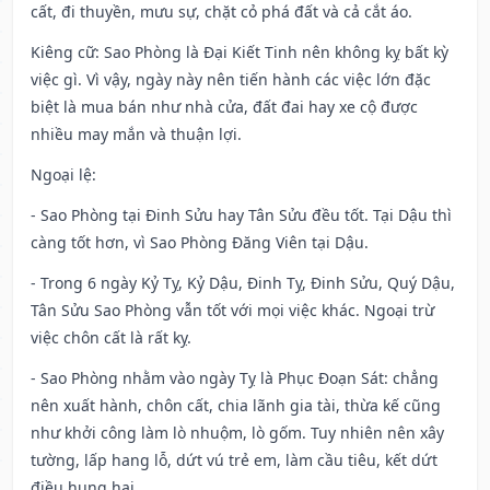
cất, đi thuyền, mưu sự, chặt cỏ phá đất và cả cắt áo.
Kiêng cữ
: Sao Phòng là Đại Kiết Tinh nên không kỵ bất kỳ
việc gì. Vì vậy, ngày này nên tiến hành các việc lớn đặc
biệt là mua bán như nhà cửa, đất đai hay xe cộ được
nhiều may mắn và thuận lợi.
Ngoại lệ
:
- Sao Phòng tại Đinh Sửu hay Tân Sửu đều tốt. Tại Dậu thì
càng tốt hơn, vì Sao Phòng Đăng Viên tại Dậu.
- Trong 6 ngày Kỷ Tỵ, Kỷ Dậu, Đinh Tỵ, Đinh Sửu, Quý Dậu,
Tân Sửu Sao Phòng vẫn tốt với mọi việc khác. Ngoại trừ
việc chôn cất là rất kỵ.
- Sao Phòng nhằm vào ngày Tỵ là Phục Đoạn Sát: chẳng
nên xuất hành, chôn cất, chia lãnh gia tài, thừa kế cũng
như khởi công làm lò nhuộm, lò gốm. Tuy nhiên nên xây
tường, lấp hang lỗ, dứt vú trẻ em, làm cầu tiêu, kết dứt
điều hung hại.