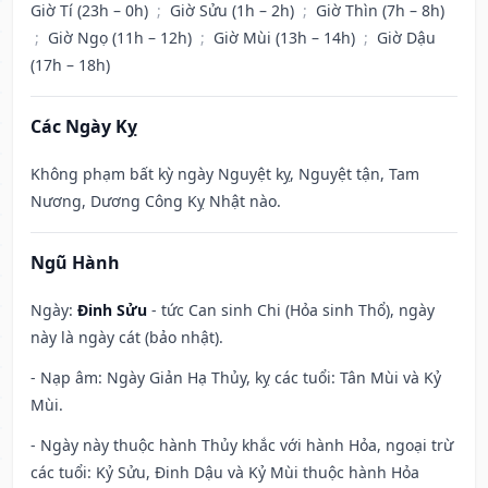
Giờ Tí (23h – 0h)
;
Giờ Sửu (1h – 2h)
;
Giờ Thìn (7h – 8h)
;
Giờ Ngọ (11h – 12h)
;
Giờ Mùi (13h – 14h)
;
Giờ Dậu
(17h – 18h)
Các Ngày Kỵ
Không phạm bất kỳ ngày Nguyệt kỵ, Nguyệt tận, Tam
Nương, Dương Công Kỵ Nhật nào.
Ngũ Hành
Ngày:
Đinh Sửu
- tức Can sinh Chi (Hỏa sinh Thổ), ngày
này là ngày cát (bảo nhật).
- Nạp âm: Ngày Giản Hạ Thủy, kỵ các tuổi: Tân Mùi và Kỷ
Mùi.
- Ngày này thuộc hành Thủy khắc với hành Hỏa, ngoại trừ
các tuổi: Kỷ Sửu, Đinh Dậu và Kỷ Mùi thuộc hành Hỏa