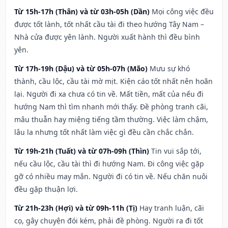
Từ 15h-17h (Thân) và từ 03h-05h (Dần)
Mọi công việc đều
được tốt lành, tốt nhất cầu tài đi theo hướng Tây Nam –
Nhà cửa được yên lành. Người xuất hành thì đều bình
yên.
Từ 17h-19h (Dậu) và từ 05h-07h (Mão)
Mưu sự khó
thành, cầu lộc, cầu tài mờ mịt. Kiện cáo tốt nhất nên hoãn
lại. Người đi xa chưa có tin về. Mất tiền, mất của nếu đi
hướng Nam thì tìm nhanh mới thấy. Đề phòng tranh cãi,
mâu thuẫn hay miệng tiếng tầm thường. Việc làm chậm,
lâu la nhưng tốt nhất làm việc gì đều cần chắc chắn.
Từ 19h-21h (Tuất) và từ 07h-09h (Thìn)
Tin vui sắp tới,
nếu cầu lộc, cầu tài thì đi hướng Nam. Đi công việc gặp
gỡ có nhiều may mắn. Người đi có tin về. Nếu chăn nuôi
đều gặp thuận lợi.
Từ 21h-23h (Hợi) và từ 09h-11h (Tị)
Hay tranh luận, cãi
cọ, gây chuyện đói kém, phải đề phòng. Người ra đi tốt