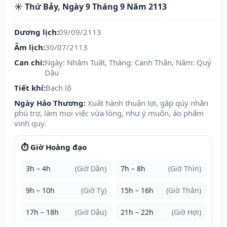
☀️ Thứ Bảy, Ngày 9 Tháng 9 Năm 2113
Dương lịch:
09/09/2113
Âm lịch:
30/07/2113
Can chi:
Ngày: Nhâm Tuất, Tháng: Canh Thân, Năm: Quý
Dậu
Tiết khí:
Bạch lộ
Ngày Hảo Thương:
Xuất hành thuận lợi, gặp qúy nhân
phù trợ, làm mọi việc vừa lòng, như ý muốn, áo phẩm
vinh quy.
⏱️ Giờ Hoàng đạo
3h – 4h
(Giờ Dần)
7h – 8h
(Giờ Thìn)
9h – 10h
(Giờ Tỵ)
15h – 16h
(Giờ Thân)
17h – 18h
(Giờ Dậu)
21h – 22h
(Giờ Hợi)