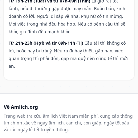
Từ 19h-21h (Tuất) và từ 07h-09h (Thìn)
Là giờ rất tốt
lành, nếu đi thường gặp được may mắn. Buôn bán, kinh
doanh có lời. Người đi sắp về nhà. Phụ nữ có tin mừng.
Mọi việc trong nhà đều hòa hợp. Nếu có bệnh cầu thì sẽ
khỏi, gia đình đều mạnh khỏe.
Từ 21h-23h (Hợi) và từ 09h-11h (Tị)
Cầu tài thì không có
lợi, hoặc hay bị trái ý. Nếu ra đi hay thiệt, gặp nạn, việc
quan trọng thì phải đòn, gặp ma quỷ nên cúng tế thì mới
an.
Về Amlich.org
Trang web tra cứu âm lịch Việt Nam miễn phí, cung cấp thông
tin chính xác về ngày âm lịch, can chi, con giáp, ngày tốt xấu
và các ngày lễ tết truyền thống.