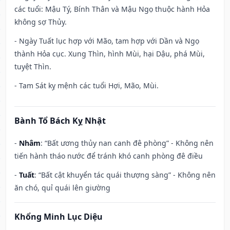
các tuổi: Mậu Tý, Bính Thân và Mậu Ngọ thuộc hành Hỏa
không sợ Thủy.
- Ngày Tuất lục hợp với Mão, tam hợp với Dần và Ngọ
thành Hỏa cục. Xung Thìn, hình Mùi, hại Dậu, phá Mùi,
tuyệt Thìn.
- Tam Sát kỵ mệnh các tuổi Hợi, Mão, Mùi.
Bành Tổ Bách Kỵ Nhật
-
Nhâm
: “Bất ương thủy nan canh đê phòng” - Không nên
tiến hành tháo nước để tránh khó canh phòng đê điều
-
Tuất
: “Bất cật khuyển tác quái thượng sàng” - Không nên
ăn chó, quỉ quái lên giường
Khổng Minh Lục Diệu