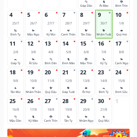
🐅
🐈
🐉
Giáp Dần
Ất Mão
Bính Thìn
4
5
6
7
8
9
10
25/7
26/7
27/7
28/7
29/7
30/7
1/8
🐍
🐎
🐐
🐒
🐓
🐕
🐖
Đinh Tỵ
Mậu Ngọ
Kỷ Mùi
Canh Thân
Tân Dậu
Nhâm Tuất
Quý Hợi
11
12
13
14
15
16
17
2/8
3/8
4/8
5/8
6/8
7/8
8/8
🐀
🐂
🐅
🐈
🐉
🐍
🐎
Giáp Tý
Ất Sửu
Bính Dần
Đinh Mão
Mậu Thìn
Kỷ Tỵ
Canh Ngọ
18
19
20
21
22
23
24
9/8
10/8
11/8
12/8
13/8
14/8
15/8
🐐
🐒
🐓
🐕
🐖
🐀
🐂
Tân Mùi
Nhâm Thân
Quý Dậu
Giáp Tuất
Ất Hợi
Bính Tý
Đinh Sửu
25
26
27
28
29
30
1
16/8
17/8
18/8
19/8
20/8
21/8
🐅
🐈
🐉
🐍
🐎
🐐
Mậu Dần
Kỷ Mão
Canh Thìn
Tân Tỵ
Nhâm Ngọ
Quý Mùi