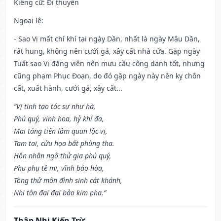
Kiêng cữ
: Đi thuyền
Ngoại lệ
:
- Sao Vị mất chí khí tại ngày Dần, nhất là ngày Mậu Dần,
rất hung, không nên cưới gả, xây cất nhà cửa. Gặp ngày
Tuất sao Vị đăng viên nên mưu cầu công danh tốt, nhưng
cũng phạm Phục Đoạn, do đó gặp ngày này nên kỵ chôn
cất, xuất hành, cưới gả, xây cất...
“Vị tinh tạo tác sự như hà,
Phú quý, vinh hoa, hỷ khí đa,
Mai táng tiến lâm quan lộc vị,
Tam tai, cửu họa bất phùng tha.
Hôn nhân ngộ thử gia phú quý,
Phu phụ tề mi, vĩnh bảo hòa,
Tòng thử môn đình sinh cát khánh,
Nhi tôn đại đại bảo kim pha.”
Thập Nhị Kiến Trừ