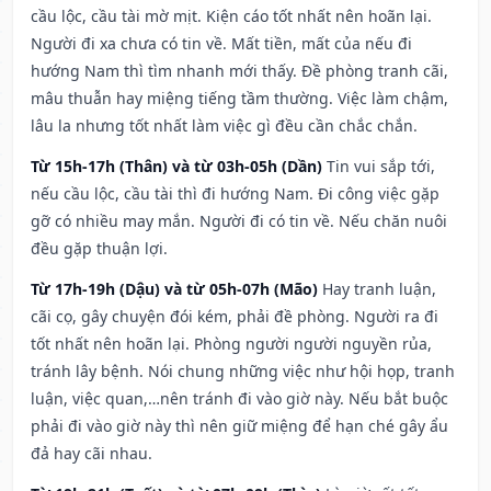
cầu lộc, cầu tài mờ mịt. Kiện cáo tốt nhất nên hoãn lại.
Người đi xa chưa có tin về. Mất tiền, mất của nếu đi
hướng Nam thì tìm nhanh mới thấy. Đề phòng tranh cãi,
mâu thuẫn hay miệng tiếng tầm thường. Việc làm chậm,
lâu la nhưng tốt nhất làm việc gì đều cần chắc chắn.
Từ 15h-17h (Thân) và từ 03h-05h (Dần)
Tin vui sắp tới,
nếu cầu lộc, cầu tài thì đi hướng Nam. Đi công việc gặp
gỡ có nhiều may mắn. Người đi có tin về. Nếu chăn nuôi
đều gặp thuận lợi.
Từ 17h-19h (Dậu) và từ 05h-07h (Mão)
Hay tranh luận,
cãi cọ, gây chuyện đói kém, phải đề phòng. Người ra đi
tốt nhất nên hoãn lại. Phòng người người nguyền rủa,
tránh lây bệnh. Nói chung những việc như hội họp, tranh
luận, việc quan,…nên tránh đi vào giờ này. Nếu bắt buộc
phải đi vào giờ này thì nên giữ miệng để hạn ché gây ẩu
đả hay cãi nhau.