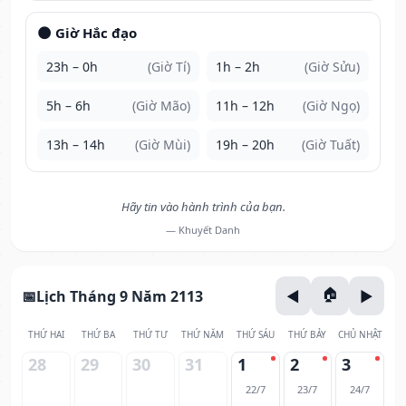
🌑 Giờ Hắc đạo
23h – 0h
(Giờ Tí)
1h – 2h
(Giờ Sửu)
5h – 6h
(Giờ Mão)
11h – 12h
(Giờ Ngọ)
13h – 14h
(Giờ Mùi)
19h – 20h
(Giờ Tuất)
Hãy tin vào hành trình của bạn.
— Khuyết Danh
Lịch Tháng 9 Năm 2113
THỨ HAI
THỨ BA
THỨ TƯ
THỨ NĂM
THỨ SÁU
THỨ BẢY
CHỦ NHẬT
28
29
30
31
1
2
3
22/7
23/7
24/7