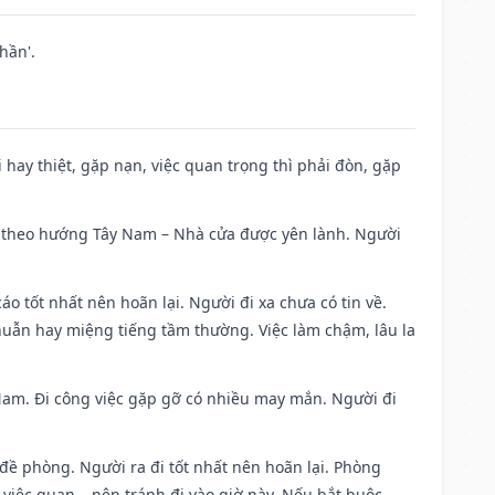
hần'.
đi hay thiệt, gặp nạn, việc quan trọng thì phải đòn, gặp
 đi theo hướng Tây Nam – Nhà cửa được yên lành. Người
áo tốt nhất nên hoãn lại. Người đi xa chưa có tin về.
huẫn hay miệng tiếng tầm thường. Việc làm chậm, lâu la
g Nam. Đi công việc gặp gỡ có nhiều may mắn. Người đi
 đề phòng. Người ra đi tốt nhất nên hoãn lại. Phòng
 việc quan,…nên tránh đi vào giờ này. Nếu bắt buộc