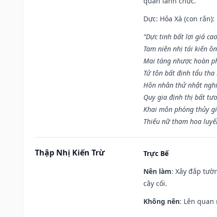
quan lãnh chức.
Dực: Hỏa Xà (con rắn):
“Dực tinh bất lợi giá ca
Tam niên nhị tái kiến ô
Mai táng nhược hoàn p
Tử tôn bất định tẩu tha
Hôn nhân thử nhật nghi 
Quy gia định thị bất tư
Khai môn phóng thủy gi
Thiếu nữ tham hoa luyế
Thập Nhị Kiến Trừ
Trực Bế
Nên làm
: Xây đắp tườ
cây cối.
Không nên
: Lên quan