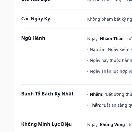
Các Ngày Kỵ
Không phạm bất kỳ ngày
Ngũ Hành
Ngày:
Nhâm Thân
- tứ
- Nạp âm: Ngày Kiếm P
- Ngày này thuộc hành
- Ngày Thân lục hợp vớ
Bành Tổ Bách Kỵ Nhật
-
Nhâm
: “Bất ương th
-
Thân
: “Bất an sàng 
Khổng Minh Lục Diệu
Ngày:
Không Vong
- t