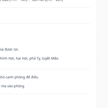
mà được lợi.
ình Hợi, hại Hợi, phá Tỵ, tuyệt Mão.
 khó canh phòng đê điều
uỷ ma vào phòng