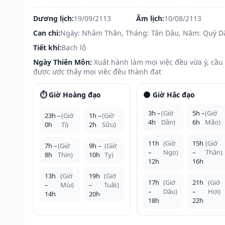
Dương lịch:
19/09/2113
Âm lịch:
10/08/2113
Can chi:
Ngày: Nhâm Thân, Tháng: Tân Dậu, Năm: Quý D
Tiết khí:
Bạch lộ
Ngày Thiên Môn:
Xuất hành làm mọi việc đều vừa ý, cầu
được ước thấy mọi việc đều thành đạt
⏱️ Giờ Hoàng đạo
🌑 Giờ Hắc đạo
3h –
(Giờ
5h –
(Giờ
23h –
(Giờ
1h –
(Giờ
4h
Dần)
6h
Mão)
0h
Tí)
2h
Sửu)
11h
(Giờ
15h
(Giờ
7h –
(Giờ
9h –
(Giờ
–
Ngọ)
–
Thân)
8h
Thìn)
10h
Tỵ)
12h
16h
13h
(Giờ
19h
(Giờ
17h
(Giờ
21h
(Giờ
–
Mùi)
–
Tuất)
–
Dậu)
–
Hợi)
14h
20h
18h
22h