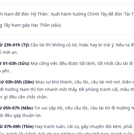
 Nam để đón 'Hỷ Thần'. Xuất hành hướng Chính Tây để đón 'Tài T
g Tây Nam gặp Hạc Thần (xấu)
ừ 23h-01h (Tý)
Cầu tài thì không có lợi, hoặc hay bị trái ý. Nếu ra 
ì mới an.
ừ 01-03h (Sửu)
Mọi công việc đều được tốt lành, tốt nhất cầu tài
h yên.
từ 03h-05h (Dần)
Mưu sự khó thành, cầu lộc, cầu tài mờ mịt. Kiện c
 đi hướng Nam thì tìm nhanh mới thấy. Đề phòng tranh cãi, mâu t
ệc gì đều cần chắc chắn.
từ 05h-07h (Mão)
Tin vui sắp tới, nếu cầu lộc, cầu tài thì đi hướn
ôi đều gặp thuận lợi.
từ 07h-09h (Thìn)
Hay tranh luận, cãi cọ, gây chuyện đói kém, phải
a, tránh lây bệnh. Nói chung những việc như hội họp, tranh luận,