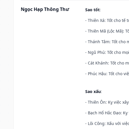
Ngọc Hạp Thông Thư
Sao tốt
:
- Thiên Xá: Tốt cho tế 
- Thiên Mã (Lộc Mã): Tố
- Thánh Tâm: Tốt cho m
- Ngũ Phú: Tốt cho mọi
- Cát Khánh: Tốt cho mọ
- Phúc Hậu: Tốt cho việ
Sao xấu
:
- Thiên Ôn: Kỵ việc xâ
- Bạch Hổ Hắc Đạo: Kỵ 
- Lôi Công: Xấu với vi