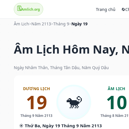
🗓️
Trang chủ
🔄
C
Amlich.org
Âm Lịch
>
Năm 2113
>
Tháng 9
>
Ngày 19
Âm Lịch Hôm Nay, N
Ngày Nhâm Thân, Tháng Tân Dậu, Năm Quý Dậu
DƯƠNG LỊCH
ÂM LỊCH
19
10
🐒
Tháng 9 Năm 2113
Tháng 8 Năm 21
☀️ Thứ Ba, Ngày 19 Tháng 9 Năm 2113