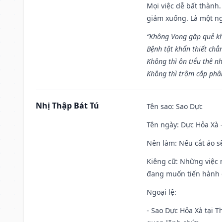
Mọi việc dễ bất thành. 
giảm xuống. Là một ng
“Không Vong gặp quẻ k
Bệnh tật khẩn thiết chẳ
Không thì ôn tiểu thê nh
Không thì trộm cắp phân
Nhị Thập Bát Tú
Tên sao
: Sao Dực
Tên ngày
: Dực Hỏa Xà 
Nên làm
: Nếu cắt áo s
Kiêng cữ
: Những việc 
đang muốn tiến hành c
Ngoại lệ
:
- Sao Dực Hỏa Xà tại Th