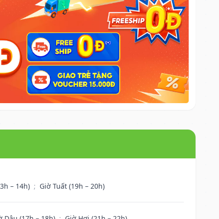
13h – 14h)
;
Giờ Tuất (19h – 20h)
ờ Dậu (17h – 18h)
;
Giờ Hợi (21h – 22h)