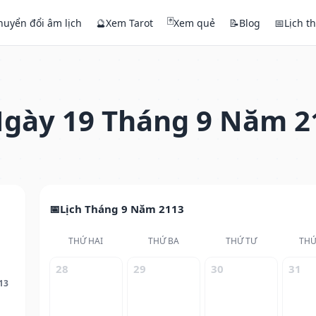
🃏
huyển đổi âm lịch
🔮
Xem Tarot
Xem quẻ
📝
Blog
📅
Lịch t
gày 19 Tháng 9 Năm 2
Lịch Tháng 9 Năm 2113
THỨ HAI
THỨ BA
THỨ TƯ
THỨ
28
29
30
31
13