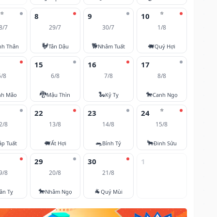
⭐
⭐
8
9
10
8/7
29/7
30/7
1/8
🐓
🐕
🐖
nh Thân
Tân Dậu
Nhâm Tuất
Quý Hợi
15
16
17
5/8
6/8
7/8
8/8
🐉
🐍
🐎
nh Mão
Mậu Thìn
Kỷ Tỵ
Canh Ngọ
⭐
22
23
24
2/8
13/8
14/8
15/8
🐖
🐀
🐂
áp Tuất
Ất Hợi
Bính Tý
Đinh Sửu
29
30
1
9/8
20/8
21/8
🐎
🐐
ân Tỵ
Nhâm Ngọ
Quý Mùi