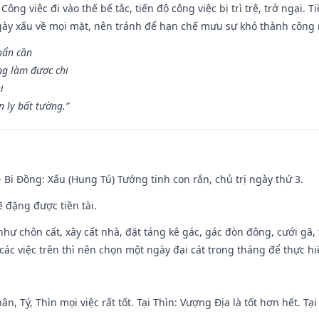
Công việc đi vào thế bế tắc, tiến độ công việc bị trì trệ, trở ngại. 
ày xấu về mọi mặt, nên tránh để hạn chế mưu sự khó thành công 
hẩn cần
ng làm được chi
i
 ly bất tường.”
- Bi Đồng: Xấu (Hung Tú) Tướng tinh con rắn, chủ trị ngày thứ 3.
ẽ đặng được tiền tài.
như chôn cất, xây cất nhà, đặt táng kê gác, gác đòn đông, cưới gã, t
ác việc trên thì nên chọn một ngày đại cát trong tháng để thực hi
ân, Tý, Thìn mọi việc rất tốt. Tại Thìn: Vượng Địa là tốt hơn hết. T