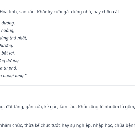
 Hỏa tinh, sao xấu. Khắc kỵ cưới gả, dựng nhà, hay chôn cất.
o đường,
n hoàng,
hùng thử nhật,
 hương.
bất lợi,
ơng đương.
a tu phá,
n ngoại lang.”
ng, đặt táng, gắn cửa, kê gác, làm cầu. Khởi công lò nhuộm lò gốm,
 nhậm chức, thừa kế chức tước hay sự nghiệp, nhập học, chữa bện