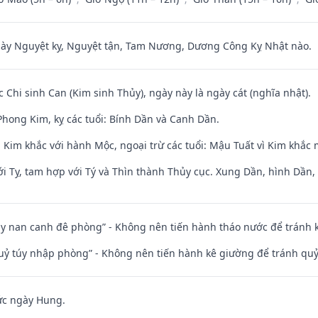
 Nguyệt kỵ, Nguyệt tận, Tam Nương, Dương Công Kỵ Nhật nào.
c Chi sinh Can (Kim sinh Thủy), ngày này là ngày cát (nghĩa nhật).
hong Kim, kỵ các tuổi: Bính Dần và Canh Dần.
 Kim khắc với hành Mộc, ngoại trừ các tuổi: Mậu Tuất vì Kim khắc 
i Tỵ, tam hợp với Tý và Thìn thành Thủy cục. Xung Dần, hình Dần, h
ủy nan canh đê phòng” - Không nên tiến hành tháo nước để tránh
quỷ túy nhập phòng” - Không nên tiến hành kê giường để tránh q
ức ngày Hung.