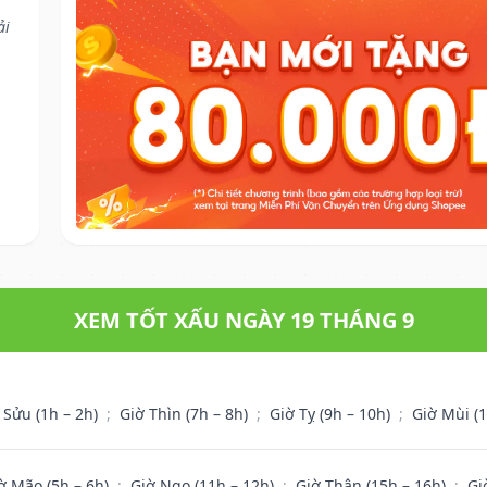
ải
XEM TỐT XẤU NGÀY 19 THÁNG 9
 Sửu (1h – 2h)
;
Giờ Thìn (7h – 8h)
;
Giờ Tỵ (9h – 10h)
;
Giờ Mùi (
ờ Mão (5h – 6h)
;
Giờ Ngọ (11h – 12h)
;
Giờ Thân (15h – 16h)
;
Gi