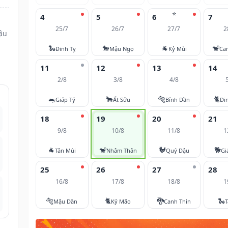
⭐
4
5
6
7
25/7
26/7
27/7
2
ậu
🐍
🐎
🐐
🐒
Đinh Tỵ
Mậu Ngọ
Kỷ Mùi
Ca
11
12
13
14
2/8
3/8
4/8
🐀
🐂
🐅
🐈
Giáp Tý
Ất Sửu
Bính Dần
Đi
18
19
20
21
9/8
10/8
11/8
1
🐐
🐒
🐓
🐕
Tân Mùi
Nhâm Thân
Quý Dậu
Gi
25
26
27
28
16/8
17/8
18/8
1
🐅
🐈
🐉
🐍
Mậu Dần
Kỷ Mão
Canh Thìn
T