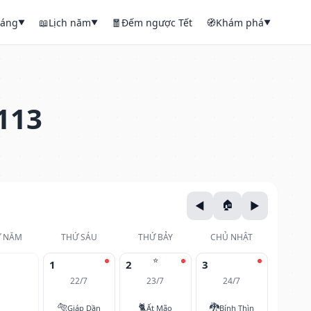
háng
📖
Lịch năm
🧧
Đếm ngược Tết
🧭
Khám phá
▼
▼
▼
113
 NĂM
THỨ SÁU
THỨ BẢY
CHỦ NHẬT
⭐
1
2
3
22/7
23/7
24/7
🐅
🐈
🐉
Giáp Dần
Ất Mão
Bính Thìn