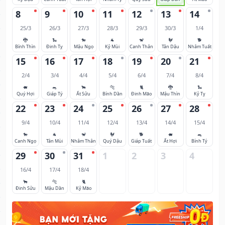
8
9
10
11
12
13
14
25/3
26/3
27/3
28/3
29/3
30/3
1/4
🐉
🐍
🐎
🐐
🐒
🐓
🐕
Bính Thìn
Đinh Tỵ
Mậu Ngọ
Kỷ Mùi
Canh Thân
Tân Dậu
Nhâm Tuất
15
16
17
18
19
20
21
2/4
3/4
4/4
5/4
6/4
7/4
8/4
🐖
🐀
🐂
🐅
🐈
🐉
🐍
Quý Hợi
Giáp Tý
Ất Sửu
Bính Dần
Đinh Mão
Mậu Thìn
Kỷ Tỵ
22
23
24
25
26
27
28
9/4
10/4
11/4
12/4
13/4
14/4
15/4
🐎
🐐
🐒
🐓
🐕
🐖
🐀
Canh Ngọ
Tân Mùi
Nhâm Thân
Quý Dậu
Giáp Tuất
Ất Hợi
Bính Tý
29
30
31
1
2
3
4
16/4
17/4
18/4
🐂
🐅
🐈
Đinh Sửu
Mậu Dần
Kỷ Mão