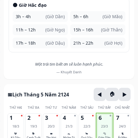
🌑 Giờ Hắc đạo
3h – 4h
(Giờ Dần)
5h – 6h
(Giờ Mão)
11h – 12h
(Giờ Ngọ)
15h – 16h
(Giờ Thân)
17h – 18h
(Giờ Dậu)
21h – 22h
(Giờ Hợi)
Một trái tim biết ơn sẽ luôn hạnh phúc.
— Khuyết Danh
Lịch Tháng 5 Năm 2124
THỨ HAI
THỨ BA
THỨ TƯ
THỨ NĂM
THỨ SÁU
THỨ BẢY
CHỦ NHẬT
1
2
3
4
5
6
7
18/3
19/3
20/3
21/3
22/3
23/3
24/3
🐓
🐕
🐖
🐀
🐂
🐅
🐈
Kỷ Dậu
Canh Tuất
Tân Hợi
Nhâm Tý
Quý Sửu
Giáp Dần
Ất Mão