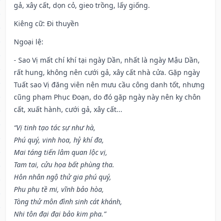
gả, xây cất, dọn cỏ, gieo trồng, lấy giống.
Kiêng cữ
: Đi thuyền
Ngoại lệ
:
- Sao Vị mất chí khí tại ngày Dần, nhất là ngày Mậu Dần,
rất hung, không nên cưới gả, xây cất nhà cửa. Gặp ngày
Tuất sao Vị đăng viên nên mưu cầu công danh tốt, nhưng
cũng phạm Phục Đoạn, do đó gặp ngày này nên kỵ chôn
cất, xuất hành, cưới gả, xây cất...
“Vị tinh tạo tác sự như hà,
Phú quý, vinh hoa, hỷ khí đa,
Mai táng tiến lâm quan lộc vị,
Tam tai, cửu họa bất phùng tha.
Hôn nhân ngộ thử gia phú quý,
Phu phụ tề mi, vĩnh bảo hòa,
Tòng thử môn đình sinh cát khánh,
Nhi tôn đại đại bảo kim pha.”