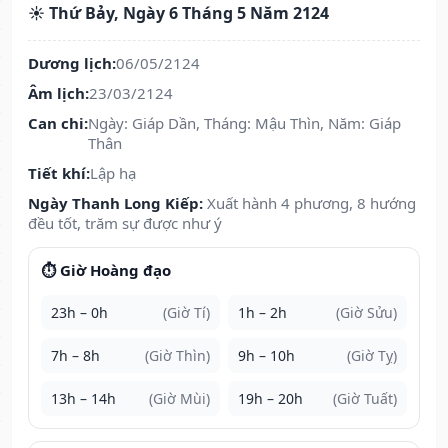
☀️ Thứ Bảy, Ngày 6 Tháng 5 Năm 2124
Dương lịch:
06/05/2124
Âm lịch:
23/03/2124
Can chi:
Ngày: Giáp Dần, Tháng: Mậu Thìn, Năm: Giáp
Thân
Tiết khí:
Lập hạ
Ngày Thanh Long Kiếp:
Xuất hành 4 phương, 8 hướng
đều tốt, trăm sự được như ý
⏱️ Giờ Hoàng đạo
23h – 0h
(Giờ Tí)
1h – 2h
(Giờ Sửu)
7h – 8h
(Giờ Thìn)
9h – 10h
(Giờ Tỵ)
13h – 14h
(Giờ Mùi)
19h – 20h
(Giờ Tuất)