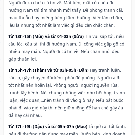
Người đi xa chưa có tin về. Mất tiền, mất của nếu đi
hướng Nam thì tìm nhanh mới thấy. Đề phòng tranh cãi,
mâu thuẫn hay miệng tiếng tầm thường. Việc làm chậm,
lâu la nhưng tốt nhất làm việc gì đều cần chắc chắn.
Từ 13h-15h (Mùi) và từ 01-03h (Sửu)
Tin vui sắp tới, nếu
cầu lộc, cầu tài thì đi hướng Nam. Đi công việc gặp gỡ có
nhiều may mắn. Người đi có tin về. Nếu chăn nuôi đều
gặp thuận lợi.
Từ 15h-17h (Thân) và từ 03h-05h (Dần)
Hay tranh luận,
cãi cọ, gây chuyện đói kém, phải đề phòng. Người ra đi
tốt nhất nên hoãn lại. Phòng người người nguyền rủa,
tránh lây bệnh. Nói chung những việc như hội họp, tranh
luận, việc quan,…nên tránh đi vào giờ này. Nếu bắt buộc
phải đi vào giờ này thì nên giữ miệng để hạn ché gây ẩu
đả hay cãi nhau.
Từ 17h-19h (Dậu) và từ 05h-07h (Mão)
Là giờ rất tốt lành,
nếu đi thường gặp được may mắn. Buôn bán, kinh doanh