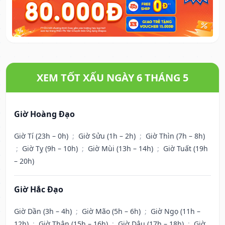
XEM TỐT XẤU NGÀY 6 THÁNG 5
Giờ Hoàng Đạo
Giờ Tí (23h – 0h)
;
Giờ Sửu (1h – 2h)
;
Giờ Thìn (7h – 8h)
;
Giờ Tỵ (9h – 10h)
;
Giờ Mùi (13h – 14h)
;
Giờ Tuất (19h
– 20h)
Giờ Hắc Đạo
Giờ Dần (3h – 4h)
;
Giờ Mão (5h – 6h)
;
Giờ Ngọ (11h –
12h)
;
Giờ Thân (15h – 16h)
;
Giờ Dậu (17h – 18h)
;
Giờ