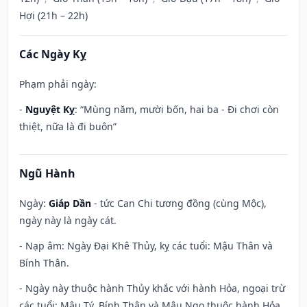
Hợi (21h – 22h)
Các Ngày Kỵ
Phạm phải ngày:
-
Nguyệt Kỵ
: “Mùng năm, mười bốn, hai ba - Đi chơi còn
thiệt, nữa là đi buôn”
Ngũ Hành
Ngày:
Giáp Dần
- tức Can Chi tương đồng (cùng Mộc),
ngày này là ngày cát.
- Nạp âm: Ngày Đại Khê Thủy, kỵ các tuổi: Mậu Thân và
Bính Thân.
- Ngày này thuộc hành Thủy khắc với hành Hỏa, ngoại trừ
các tuổi: Mậu Tý, Bính Thân và Mậu Ngọ thuộc hành Hỏa