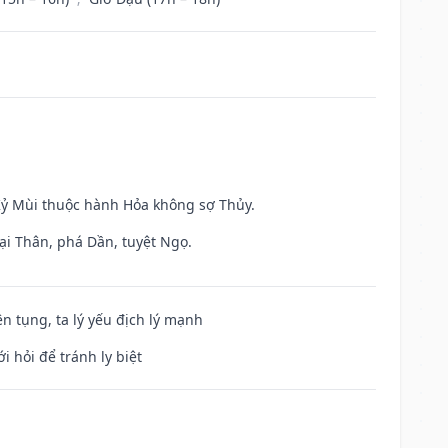
 Kỷ Mùi thuộc hành Hỏa không sợ Thủy.
ại Thân, phá Dần, tuyệt Ngọ.
ện tụng, ta lý yếu địch lý mạnh
i hỏi để tránh ly biệt