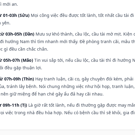
ì mới an.
ừ 01-03h (Sửu)
Mọi công việc đều được tốt lành, tốt nhất cầu tài
h yên.
từ 03h-05h (Dần)
Mưu sự khó thành, cầu lộc, cầu tài mờ mịt. Kiện c
 đi hướng Nam thì tìm nhanh mới thấy. Đề phòng tranh cãi, mâu t
ệc gì đều cần chắc chắn.
từ 05h-07h (Mão)
Tin vui sắp tới, nếu cầu lộc, cầu tài thì đi hướn
ôi đều gặp thuận lợi.
từ 07h-09h (Thìn)
Hay tranh luận, cãi cọ, gây chuyện đói kém, phải
a, tránh lây bệnh. Nói chung những việc như hội họp, tranh luận,
ì nên giữ miệng để hạn ché gây ẩu đả hay cãi nhau.
ừ 09h-11h (Tị)
Là giờ rất tốt lành, nếu đi thường gặp được may mắn
ọi việc trong nhà đều hòa hợp. Nếu có bệnh cầu thì sẽ khỏi, gia 