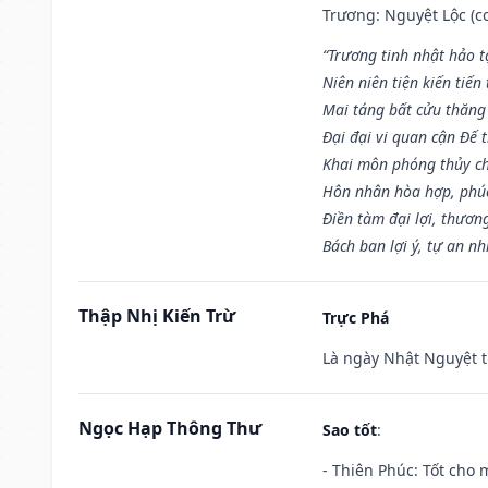
Trương: Nguyệt Lộc (co
“Trương tinh nhật hảo t
Niên niên tiện kiến tiến
Mai táng bất cửu thăng
Đại đại vi quan cận Đế t
Khai môn phóng thủy ch
Hôn nhân hòa hợp, phú
Điền tàm đại lợi, thươn
Bách ban lợi ý, tự an nh
Thập Nhị Kiến Trừ
Trực Phá
Là ngày Nhật Nguyệt t
Ngọc Hạp Thông Thư
Sao tốt
:
- Thiên Phúc: Tốt cho m