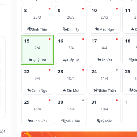
8
9
10
11
25/3
26/3
27/3
2
🐉
🐍
🐎
🐐
Bính Thìn
Đinh Tỵ
Mậu Ngọ
K
15
16
17
18
2/4
3/4
4/4
🐖
🐀
🐂
🐅
Quý Hợi
Giáp Tý
Ất Sửu
Bí
22
23
24
25
9/4
10/4
11/4
1
🐎
🐐
🐒
🐓
Canh Ngọ
Tân Mùi
Nhâm Thân
Q
29
30
31
1
16/4
17/4
18/4
🐂
🐅
🐈
Đinh Sửu
Mậu Dần
Kỷ Mão
một