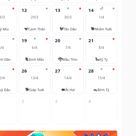
⭐
🌙
12
13
14
8/3
29/3
30/3
1/4
🐒
🐓
🐕
ỷ Mùi
Canh Thân
Tân Dậu
Nhâm Tuất
⭐
19
20
21
5/4
6/4
7/4
8/4
🐈
🐉
🐍
nh Dần
Đinh Mão
Mậu Thìn
Kỷ Tỵ
⭐
26
27
28
2/4
13/4
14/4
15/4
🐕
🐖
🐀
uý Dậu
Giáp Tuất
Ất Hợi
Bính Tý
2
3
4