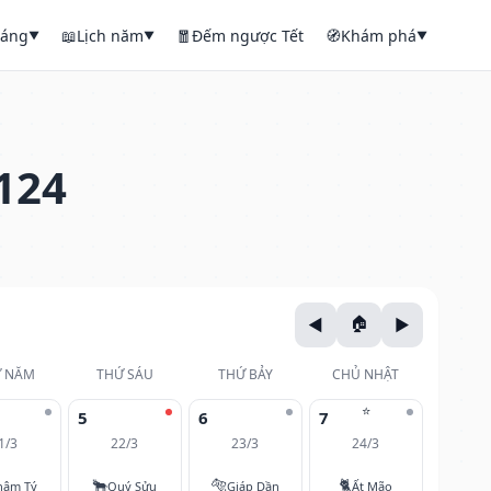
háng
📖
Lịch năm
🧧
Đếm ngược Tết
🧭
Khám phá
▼
▼
▼
124
 NĂM
THỨ SÁU
THỨ BẢY
CHỦ NHẬT
⭐
5
6
7
1/3
22/3
23/3
24/3
🐂
🐅
🐈
hâm Tý
Quý Sửu
Giáp Dần
Ất Mão