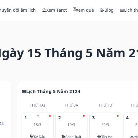
🃏
huyển đổi âm lịch
🔮
Xem Tarot
Xem quẻ
📝
Blog
📅
Lịch t
gày 15 Tháng 5 Năm 2
Lịch Tháng 5 Năm 2124
THỨ HAI
THỨ BA
THỨ TƯ
THỨ
⭐
1
2
3
4
24
18/3
19/3
20/3
2
🐓
🐕
🐖
🐀
Kỷ Dậu
Canh Tuất
Tân Hợi
N