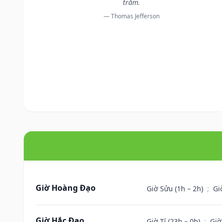
trăm.
— Thomas Jefferson
Giờ Hoàng Đạo
Giờ Sửu (1h – 2h)
;
Gi
Giờ Hắc Đạo
Giờ Tí (23h – 0h)
;
Giờ