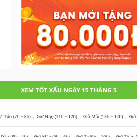
XEM TỐT XẤU NGÀY 15 THÁNG 5
ờ Thìn (7h – 8h)
;
Giờ Ngọ (11h – 12h)
;
Giờ Mùi (13h – 14h)
;
Giờ
 Dần (3h – 4h)
;
Giờ Mão (5h – 6h)
;
Giờ Tỵ (9h – 10h)
;
Giờ Thân 