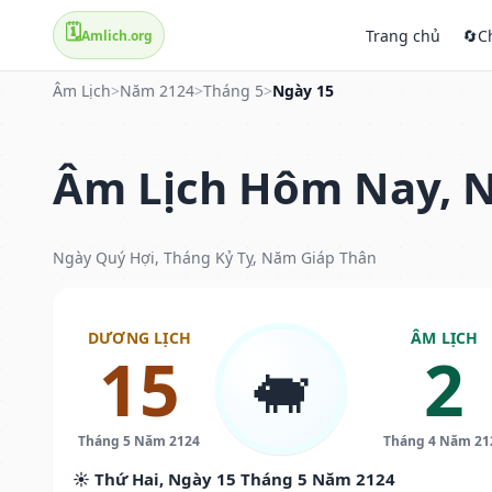
🗓️
Trang chủ
🔄
C
Amlich.org
Âm Lịch
>
Năm 2124
>
Tháng 5
>
Ngày 15
Âm Lịch Hôm Nay, N
Ngày Quý Hợi, Tháng Kỷ Tỵ, Năm Giáp Thân
DƯƠNG LỊCH
ÂM LỊCH
15
2
🐖
Tháng 5 Năm 2124
Tháng 4 Năm 21
☀️ Thứ Hai, Ngày 15 Tháng 5 Năm 2124