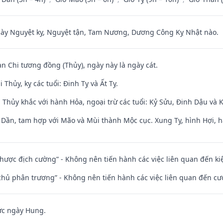
 Nguyệt kỵ, Nguyệt tận, Tam Nương, Dương Công Kỵ Nhật nào.
an Chi tương đồng (Thủy), ngày này là ngày cát.
Thủy, kỵ các tuổi: Đinh Tỵ và Ất Tỵ.
 Thủy khắc với hành Hỏa, ngoại trừ các tuổi: Kỷ Sửu, Đinh Dậu và
i Dần, tam hợp với Mão và Mùi thành Mộc cục. Xung Tỵ, hình Hợi, h
 nhược địch cường” - Không nên tiến hành các việc liên quan đến ki
t chủ phân trương” - Không nên tiến hành các việc liên quan đến cướ
ức ngày Hung.