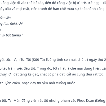
Công việc đi vào thế bế tắc, tiến độ công việc bị trì trệ, trở ngại. 
ày xấu về mọi mặt, nên tránh để hạn chế mưu sự khó thành công 
hẩn cần
ng làm được chi
i
 ly bất tường.”
ệt Lộc - Vạn Tu: Tốt (Kiết Tú) Tướng tinh con nai, chủ trị ngày thứ 2
o tác trăm việc đều tốt. Trong đó, tốt nhất là che mái dựng hiên, x
huỷ lợi, đặt táng kê gác, chặt cỏ phá đất, cắt áo cũng đều rất tốt.
 thuyền chèo, hoặc đẩy thuyền mới xuống nước.
u tốt. Tại Mùi: đăng viên rất tốt nhưng phạm vào Phục Đoạn (Kiêng 