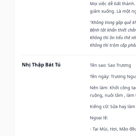
Mọi việc dễ bất thành. 
giảm xuống. Là một ng
“Không Vong gặp quẻ k
Bệnh tật khẩn thiết chẳ
Không thì ôn tiểu thê nh
Không thì trộm cắp phân
Nhị Thập Bát Tú
Tên sao
: Sao Trương
Tên ngày
: Trương Nguy
Nên làm
: Khởi công tạ
ruộng, nuôi tằm , làm t
Kiêng cữ
: Sửa hay làm
Ngoại lệ
:
- Tại Mùi, Hợi, Mão đề