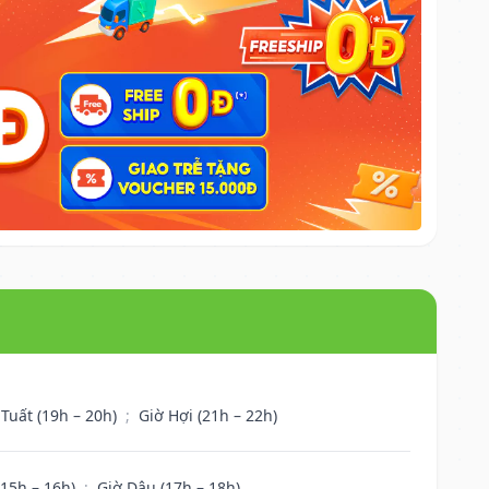
 Tuất (19h – 20h)
;
Giờ Hợi (21h – 22h)
(15h – 16h)
;
Giờ Dậu (17h – 18h)