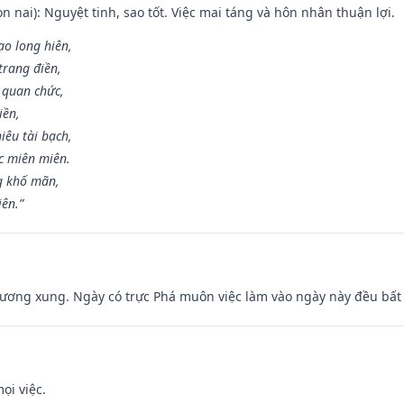
n nai): Nguyệt tinh, sao tốt. Việc mai táng và hôn nhân thuận lợi.
ạo long hiên,
 trang điền,
 quan chức,
iền,
iêu tài bạch,
c miên miên.
g khố mãn,
iên.”
ương xung. Ngày có trực Phá muôn việc làm vào ngày này đều bất l
ọi việc.