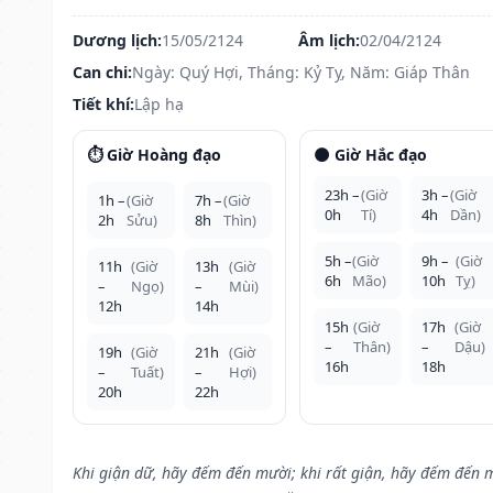
Dương lịch:
15/05/2124
Âm lịch:
02/04/2124
Can chi:
Ngày: Quý Hợi, Tháng: Kỷ Tỵ, Năm: Giáp Thân
Tiết khí:
Lập hạ
⏱️ Giờ Hoàng đạo
🌑 Giờ Hắc đạo
23h –
(Giờ
3h –
(Giờ
1h –
(Giờ
7h –
(Giờ
0h
Tí)
4h
Dần)
2h
Sửu)
8h
Thìn)
5h –
(Giờ
9h –
(Giờ
11h
(Giờ
13h
(Giờ
6h
Mão)
10h
Tỵ)
–
Ngọ)
–
Mùi)
12h
14h
15h
(Giờ
17h
(Giờ
–
Thân)
–
Dậu)
19h
(Giờ
21h
(Giờ
16h
18h
–
Tuất)
–
Hợi)
20h
22h
Khi giận dữ, hãy đếm đến mười; khi rất giận, hãy đếm đến 