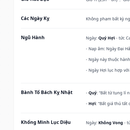
Các Ngày Kỵ
Không phạm bất kỳ ngày
Ngũ Hành
Ngày:
Quý Hợi
- tức C
- Nạp âm: Ngày Đại Hải 
- Ngày này thuộc hành
- Ngày Hợi lục hợp vớ
Bành Tổ Bách Kỵ Nhật
-
Quý
: “Bất từ tụng lí
-
Hợi
: “Bất giá thú tấ
Khổng Minh Lục Diệu
Ngày:
Không Vong
- t