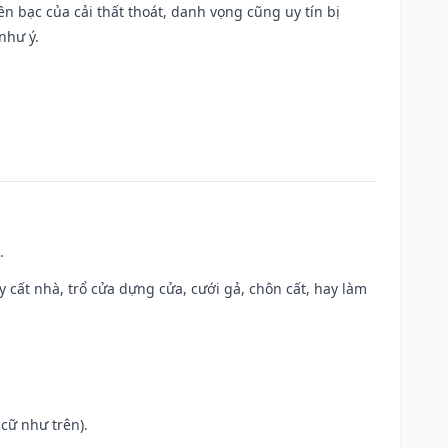
Tiền bạc của cải thất thoát, danh vọng cũng uy tín bị
như ý.
.
ây cất nhà, trổ cửa dựng cửa, cưới gả, chôn cất, hay làm
cữ như trên).