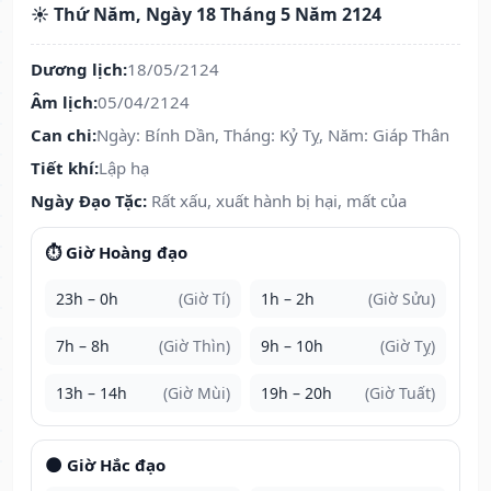
☀️ Thứ Năm, Ngày 18 Tháng 5 Năm 2124
Dương lịch:
18/05/2124
Âm lịch:
05/04/2124
Can chi:
Ngày: Bính Dần, Tháng: Kỷ Tỵ, Năm: Giáp Thân
Tiết khí:
Lập hạ
Ngày Đạo Tặc:
Rất xấu, xuất hành bị hại, mất của
⏱️ Giờ Hoàng đạo
23h – 0h
(Giờ Tí)
1h – 2h
(Giờ Sửu)
7h – 8h
(Giờ Thìn)
9h – 10h
(Giờ Tỵ)
13h – 14h
(Giờ Mùi)
19h – 20h
(Giờ Tuất)
🌑 Giờ Hắc đạo