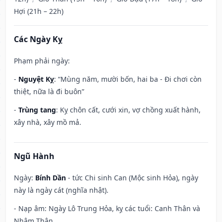
Hợi (21h – 22h)
Các Ngày Kỵ
Phạm phải ngày:
-
Nguyệt Kỵ
: “Mùng năm, mười bốn, hai ba - Đi chơi còn
thiệt, nữa là đi buôn”
-
Trùng tang
: Kỵ chôn cất, cưới xin, vợ chồng xuất hành,
xây nhà, xây mồ mả.
Ngũ Hành
Ngày:
Bính Dần
- tức Chi sinh Can (Mộc sinh Hỏa), ngày
này là ngày cát (nghĩa nhật).
- Nạp âm: Ngày Lô Trung Hỏa, kỵ các tuổi: Canh Thân và
Nhâm Thân.