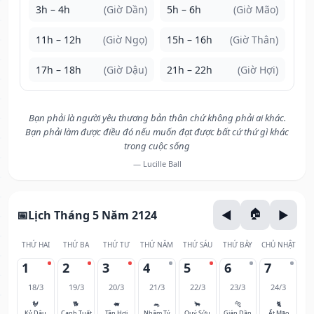
3h – 4h
(Giờ Dần)
5h – 6h
(Giờ Mão)
11h – 12h
(Giờ Ngọ)
15h – 16h
(Giờ Thân)
17h – 18h
(Giờ Dậu)
21h – 22h
(Giờ Hợi)
Bạn phải là người yêu thương bản thân chứ không phải ai khác.
Bạn phải làm được điều đó nếu muốn đạt được bất cứ thứ gì khác
trong cuộc sống
— Lucille Ball
Lịch Tháng 5 Năm 2124
THỨ HAI
THỨ BA
THỨ TƯ
THỨ NĂM
THỨ SÁU
THỨ BẢY
CHỦ NHẬT
1
2
3
4
5
6
7
18/3
19/3
20/3
21/3
22/3
23/3
24/3
🐓
🐕
🐖
🐀
🐂
🐅
🐈
Kỷ Dậu
Canh Tuất
Tân Hợi
Nhâm Tý
Quý Sửu
Giáp Dần
Ất Mão