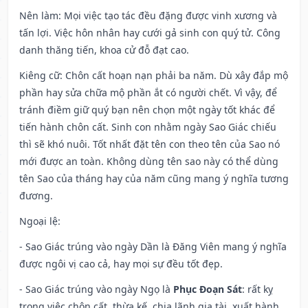
Nên làm
: Mọi việc tạo tác đều đặng được vinh xương và
tấn lợi. Việc hôn nhân hay cưới gả sinh con quý tử. Công
danh thăng tiến, khoa cử đỗ đạt cao.
Kiêng cữ
: Chôn cất hoạn nạn phải ba năm. Dù xây đắp mộ
phần hay sửa chữa mộ phần ắt có người chết. Vì vậy, để
tránh điềm giữ quý bạn nên chọn một ngày tốt khác để
tiến hành chôn cất. Sinh con nhằm ngày Sao Giác chiếu
thì sẽ khó nuôi. Tốt nhất đặt tên con theo tên của Sao nó
mới được an toàn. Không dùng tên sao này có thể dùng
tên Sao của tháng hay của năm cũng mang ý nghĩa tương
đương.
Ngoại lệ
:
- Sao Giác trúng vào ngày Dần là Đăng Viên mang ý nghĩa
được ngôi vị cao cả, hay mọi sự đều tốt đẹp.
- Sao Giác trúng vào ngày Ngọ là
Phục Đoạn Sát
: rất kỵ
trong việc chôn cất, thừa kế, chia lãnh gia tài, xuất hành