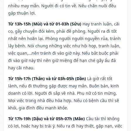
nhiều may mắn. Người đi có tin về. Nếu chăn nuôi đều
gặp thuận lợi.
Từ 13h-15h (Mùi) và từ 01-03h (Sửu)
Hay tranh luận, cãi
cọ, gây chuyện đói kém, phải đề phòng. Người ra đi tốt
nhất nên hoãn lại. Phòng người người nguyền rủa, tránh
lây bệnh. Nói chung những việc như hội họp, tranh luận,
việc quan,…nên tránh đi vào giờ này. Nếu bắt buộc phải
đi vào giờ này thì nên giữ miệng để hạn ché gây ẩu đả
hay cãi nhau.
Từ 15h-17h (Thân) và từ 03h-05h (Dần)
Là giờ rất tốt
lành, nếu đi thường gặp được may mắn. Buôn bán, kinh
doanh có lời. Người đi sắp về nhà. Phụ nữ có tin mừng.
Mọi việc trong nhà đều hòa hợp. Nếu có bệnh cầu thì sẽ
khỏi, gia đình đều mạnh khỏe.
Từ 17h-19h (Dậu) và từ 05h-07h (Mão)
Cầu tài thì không
có lợi, hoặc hay bị trái ý. Nếu ra đi hay thiệt, gặp nạn, việc