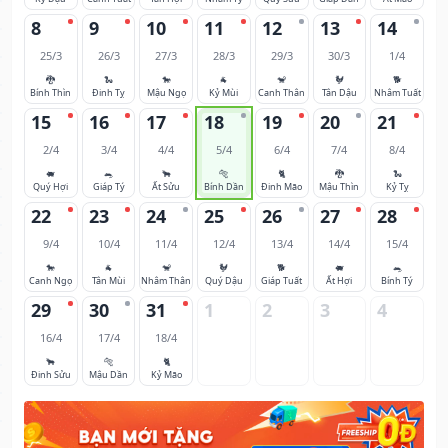
8
9
10
11
12
13
14
25/3
26/3
27/3
28/3
29/3
30/3
1/4
🐉
🐍
🐎
🐐
🐒
🐓
🐕
Bính Thìn
Đinh Tỵ
Mậu Ngọ
Kỷ Mùi
Canh Thân
Tân Dậu
Nhâm Tuất
15
16
17
18
19
20
21
2/4
3/4
4/4
5/4
6/4
7/4
8/4
🐖
🐀
🐂
🐅
🐈
🐉
🐍
Quý Hợi
Giáp Tý
Ất Sửu
Bính Dần
Đinh Mão
Mậu Thìn
Kỷ Tỵ
22
23
24
25
26
27
28
9/4
10/4
11/4
12/4
13/4
14/4
15/4
🐎
🐐
🐒
🐓
🐕
🐖
🐀
Canh Ngọ
Tân Mùi
Nhâm Thân
Quý Dậu
Giáp Tuất
Ất Hợi
Bính Tý
29
30
31
1
2
3
4
16/4
17/4
18/4
🐂
🐅
🐈
Đinh Sửu
Mậu Dần
Kỷ Mão