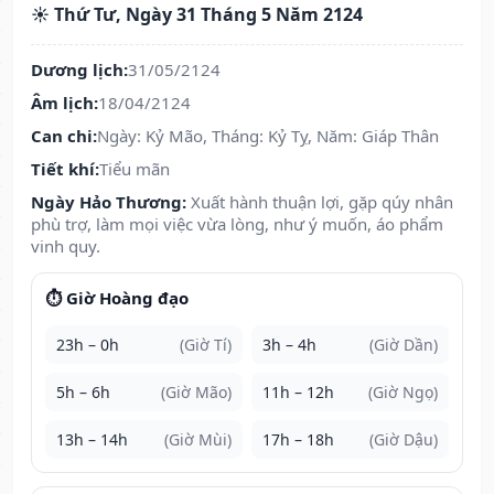
☀️ Thứ Tư, Ngày 31 Tháng 5 Năm 2124
Dương lịch:
31/05/2124
Âm lịch:
18/04/2124
Can chi:
Ngày: Kỷ Mão, Tháng: Kỷ Tỵ, Năm: Giáp Thân
Tiết khí:
Tiểu mãn
Ngày Hảo Thương:
Xuất hành thuận lợi, gặp qúy nhân
phù trợ, làm mọi việc vừa lòng, như ý muốn, áo phẩm
vinh quy.
⏱️ Giờ Hoàng đạo
23h – 0h
(Giờ Tí)
3h – 4h
(Giờ Dần)
5h – 6h
(Giờ Mão)
11h – 12h
(Giờ Ngọ)
13h – 14h
(Giờ Mùi)
17h – 18h
(Giờ Dậu)