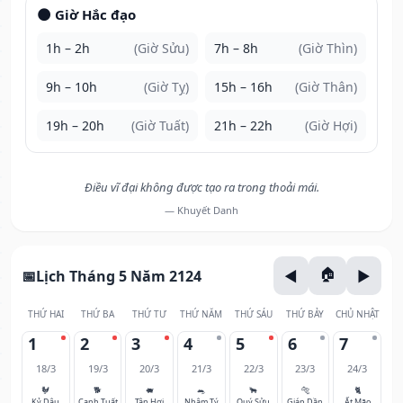
🌑 Giờ Hắc đạo
1h – 2h
(Giờ Sửu)
7h – 8h
(Giờ Thìn)
9h – 10h
(Giờ Tỵ)
15h – 16h
(Giờ Thân)
19h – 20h
(Giờ Tuất)
21h – 22h
(Giờ Hợi)
Điều vĩ đại không được tạo ra trong thoải mái.
— Khuyết Danh
Lịch Tháng 5 Năm 2124
THỨ HAI
THỨ BA
THỨ TƯ
THỨ NĂM
THỨ SÁU
THỨ BẢY
CHỦ NHẬT
1
2
3
4
5
6
7
18/3
19/3
20/3
21/3
22/3
23/3
24/3
🐓
🐕
🐖
🐀
🐂
🐅
🐈
Kỷ Dậu
Canh Tuất
Tân Hợi
Nhâm Tý
Quý Sửu
Giáp Dần
Ất Mão