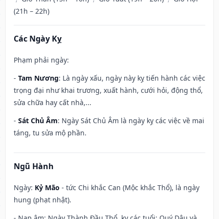
(21h – 22h)
Các Ngày Kỵ
Phạm phải ngày:
-
Tam Nương
: Là ngày xấu, ngày này kỵ tiến hành các việc
trọng đại như khai trương, xuất hành, cưới hỏi, động thổ,
sửa chữa hay cất nhà,...
-
Sát Chủ Âm
: Ngày Sát Chủ Âm là ngày kỵ các việc về mai
táng, tu sửa mộ phần.
Ngũ Hành
Ngày:
Kỷ Mão
- tức Chi khắc Can (Mộc khắc Thổ), là ngày
hung (phạt nhật).
- Nạp âm: Ngày Thành Đầu Thổ, kỵ các tuổi: Quý Dậu và