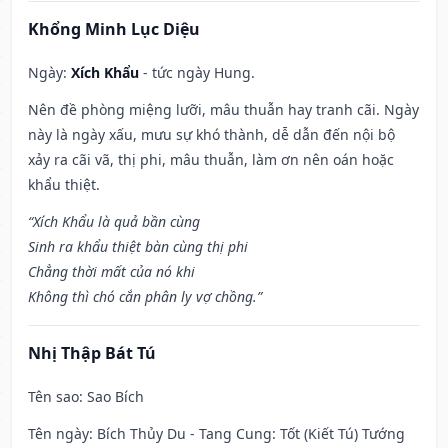
Khổng Minh Lục Diệu
Ngày:
Xích Khẩu
- tức ngày Hung.
Nên đề phòng miệng lưỡi, mâu thuẫn hay tranh cãi. Ngày
này là ngày xấu, mưu sự khó thành, dễ dẫn đến nội bộ
xảy ra cãi vã, thị phi, mâu thuẫn, làm ơn nên oán hoặc
khẩu thiệt.
“Xích Khẩu là quả bần cùng
Sinh ra khẩu thiệt bàn cùng thị phi
Chẳng thời mất của nó khi
Không thì chó cắn phân ly vợ chồng.”
Nhị Thập Bát Tú
Tên sao
: Sao Bích
Tên ngày
: Bích Thủy Du - Tang Cung: Tốt (Kiết Tú) Tướng