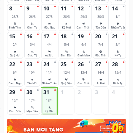
8
9
10
11
12
13
14
25/3
26/3
27/3
28/3
29/3
30/3
1/4
🐉
🐍
🐎
🐐
🐒
🐓
🐕
Bính Thìn
Đinh Tỵ
Mậu Ngọ
Kỷ Mùi
Canh Thân
Tân Dậu
Nhâm Tuất
15
16
17
18
19
20
21
2/4
3/4
4/4
5/4
6/4
7/4
8/4
🐖
🐀
🐂
🐅
🐈
🐉
🐍
Quý Hợi
Giáp Tý
Ất Sửu
Bính Dần
Đinh Mão
Mậu Thìn
Kỷ Tỵ
22
23
24
25
26
27
28
9/4
10/4
11/4
12/4
13/4
14/4
15/4
🐎
🐐
🐒
🐓
🐕
🐖
🐀
Canh Ngọ
Tân Mùi
Nhâm Thân
Quý Dậu
Giáp Tuất
Ất Hợi
Bính Tý
29
30
31
1
2
3
4
16/4
17/4
18/4
🐂
🐅
🐈
Đinh Sửu
Mậu Dần
Kỷ Mão