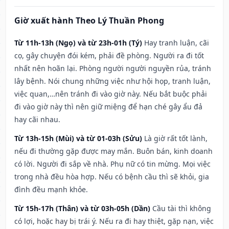
Giờ xuất hành Theo Lý Thuần Phong
Từ 11h-13h (Ngọ) và từ 23h-01h (Tý)
Hay tranh luận, cãi
cọ, gây chuyện đói kém, phải đề phòng. Người ra đi tốt
nhất nên hoãn lại. Phòng người người nguyền rủa, tránh
lây bệnh. Nói chung những việc như hội họp, tranh luận,
việc quan,…nên tránh đi vào giờ này. Nếu bắt buộc phải
đi vào giờ này thì nên giữ miệng để hạn ché gây ẩu đả
hay cãi nhau.
Từ 13h-15h (Mùi) và từ 01-03h (Sửu)
Là giờ rất tốt lành,
nếu đi thường gặp được may mắn. Buôn bán, kinh doanh
có lời. Người đi sắp về nhà. Phụ nữ có tin mừng. Mọi việc
trong nhà đều hòa hợp. Nếu có bệnh cầu thì sẽ khỏi, gia
đình đều mạnh khỏe.
Từ 15h-17h (Thân) và từ 03h-05h (Dần)
Cầu tài thì không
có lợi, hoặc hay bị trái ý. Nếu ra đi hay thiệt, gặp nạn, việc