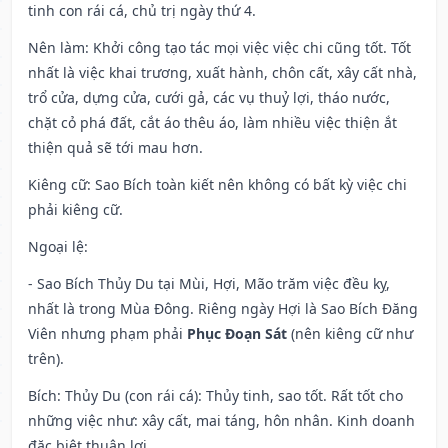
tinh con rái cá, chủ trị ngày thứ 4.
Nên làm
: Khởi công tạo tác mọi việc việc chi cũng tốt. Tốt
nhất là việc khai trương, xuất hành, chôn cất, xây cất nhà,
trổ cửa, dựng cửa, cưới gả, các vụ thuỷ lợi, tháo nước,
chặt cỏ phá đất, cắt áo thêu áo, làm nhiều việc thiện ắt
thiện quả sẽ tới mau hơn.
Kiêng cữ
: Sao Bích toàn kiết nên không có bất kỳ việc chi
phải kiêng cữ.
Ngoại lệ
:
- Sao Bích Thủy Du tại Mùi, Hợi, Mão trăm việc đều kỵ,
nhất là trong Mùa Đông. Riêng ngày Hợi là Sao Bích Đăng
Viên nhưng phạm phải
Phục Đoạn Sát
(nên kiêng cữ như
trên).
Bích: Thủy Du (con rái cá): Thủy tinh, sao tốt. Rất tốt cho
những việc như: xây cất, mai táng, hôn nhân. Kinh doanh
đặc biệt thuận lợi.