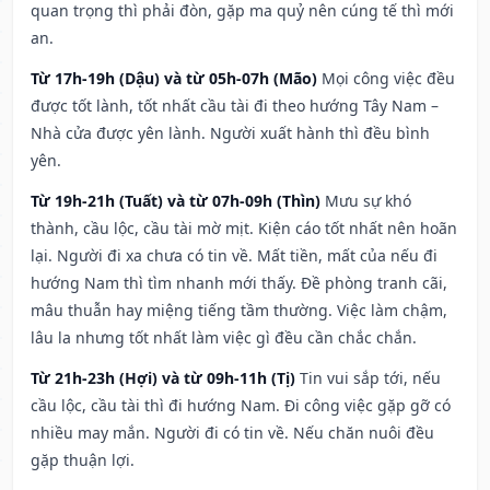
quan trọng thì phải đòn, gặp ma quỷ nên cúng tế thì mới
an.
Từ 17h-19h (Dậu) và từ 05h-07h (Mão)
Mọi công việc đều
được tốt lành, tốt nhất cầu tài đi theo hướng Tây Nam –
Nhà cửa được yên lành. Người xuất hành thì đều bình
yên.
Từ 19h-21h (Tuất) và từ 07h-09h (Thìn)
Mưu sự khó
thành, cầu lộc, cầu tài mờ mịt. Kiện cáo tốt nhất nên hoãn
lại. Người đi xa chưa có tin về. Mất tiền, mất của nếu đi
hướng Nam thì tìm nhanh mới thấy. Đề phòng tranh cãi,
mâu thuẫn hay miệng tiếng tầm thường. Việc làm chậm,
lâu la nhưng tốt nhất làm việc gì đều cần chắc chắn.
Từ 21h-23h (Hợi) và từ 09h-11h (Tị)
Tin vui sắp tới, nếu
cầu lộc, cầu tài thì đi hướng Nam. Đi công việc gặp gỡ có
nhiều may mắn. Người đi có tin về. Nếu chăn nuôi đều
gặp thuận lợi.