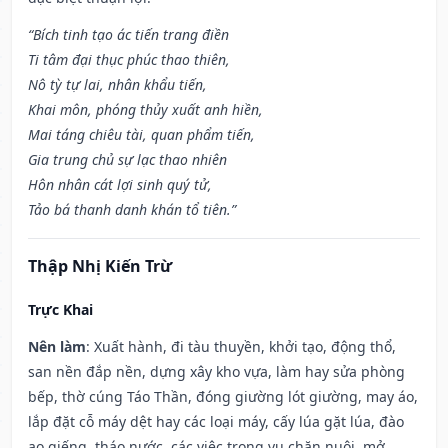
“Bích tinh tạo ác tiến trang điền
Ti tâm đại thục phúc thao thiên,
Nô tỳ tự lai, nhân khẩu tiến,
Khai môn, phóng thủy xuất anh hiền,
Mai táng chiêu tài, quan phẩm tiến,
Gia trung chủ sự lạc thao nhiên
Hôn nhân cát lợi sinh quý tử,
Tảo bá thanh danh khán tổ tiên.”
Thập Nhị Kiến Trừ
Trực Khai
Nên làm
: Xuất hành, đi tàu thuyền, khởi tạo, động thổ,
san nền đắp nền, dựng xây kho vựa, làm hay sửa phòng
bếp, thờ cúng Táo Thần, đóng giường lót giường, may áo,
lắp đặt cỗ máy dệt hay các loại máy, cấy lúa gặt lúa, đào
ao giếng, tháo nước, các việc trong vụ chăn nuôi, mở