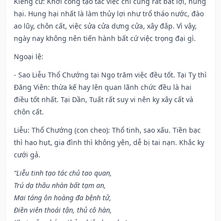
Kiêng cữ
: Khởi công tạo tác việc chi cũng rất bất lợi, hung
hại. Hung hại nhất là làm thủy lợi như trổ tháo nước, đào
ao lũy, chôn cất, việc sửa cửa dựng cửa, xây đắp. Vì vậy,
ngày nay không nên tiến hành bất cứ việc trọng đại gì.
Ngoại lệ
:
- Sao Liễu Thổ Chướng tại Ngọ trăm việc đều tốt. Tại Tỵ thì
Đăng Viên: thừa kế hay lên quan lãnh chức đều là hai
điều tốt nhất. Tại Dần, Tuất rất suy vi nên kỵ xây cất và
chôn cất.
Liễu: Thổ Chướng (con cheo): Thổ tinh, sao xấu. Tiền bạc
thì hao hụt, gia đình thì không yên, dễ bị tai nạn. Khắc kỵ
cưới gả.
“Liễu tinh tạo tác chủ tao quan,
Trú dạ thâu nhàn bất tạm an,
Mai táng ôn hoàng đa bệnh tử,
Điền viên thoái tận, thủ cô hàn,