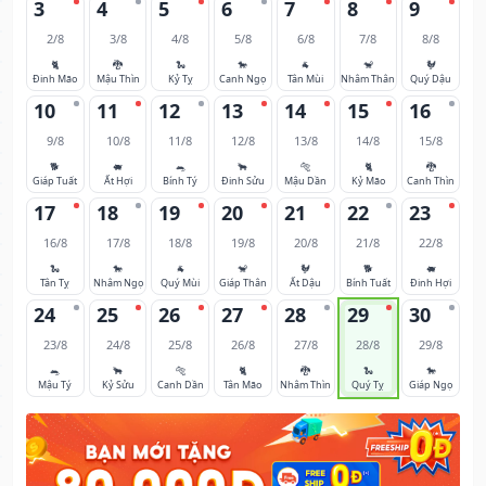
3
4
5
6
7
8
9
2/8
3/8
4/8
5/8
6/8
7/8
8/8
🐈
🐉
🐍
🐎
🐐
🐒
🐓
Đinh Mão
Mậu Thìn
Kỷ Tỵ
Canh Ngọ
Tân Mùi
Nhâm Thân
Quý Dậu
10
11
12
13
14
15
16
9/8
10/8
11/8
12/8
13/8
14/8
15/8
🐕
🐖
🐀
🐂
🐅
🐈
🐉
Giáp Tuất
Ất Hợi
Bính Tý
Đinh Sửu
Mậu Dần
Kỷ Mão
Canh Thìn
17
18
19
20
21
22
23
16/8
17/8
18/8
19/8
20/8
21/8
22/8
🐍
🐎
🐐
🐒
🐓
🐕
🐖
Tân Tỵ
Nhâm Ngọ
Quý Mùi
Giáp Thân
Ất Dậu
Bính Tuất
Đinh Hợi
24
25
26
27
28
29
30
23/8
24/8
25/8
26/8
27/8
28/8
29/8
🐀
🐂
🐅
🐈
🐉
🐍
🐎
Mậu Tý
Kỷ Sửu
Canh Dần
Tân Mão
Nhâm Thìn
Quý Tỵ
Giáp Ngọ