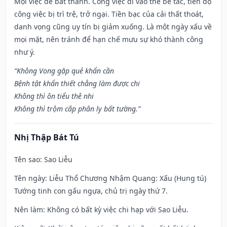
Mọi việc dễ bất thành. Công việc đi vào thế bế tắc, tiến độ
công việc bị trì trệ, trở ngại. Tiền bạc của cải thất thoát,
danh vọng cũng uy tín bị giảm xuống. Là một ngày xấu về
mọi mặt, nên tránh để hạn chế mưu sự khó thành công
như ý.
“Không Vong gặp quẻ khẩn cần
Bệnh tật khẩn thiết chẳng làm được chi
Không thì ôn tiểu thê nhi
Không thì trộm cắp phân ly bất tường.”
Nhị Thập Bát Tú
Tên sao
: Sao Liễu
Tên ngày
: Liễu Thổ Chương Nhậm Quang: Xấu (Hung tú)
Tướng tinh con gấu ngựa, chủ trị ngày thứ 7.
Nên làm
: Không có bất kỳ việc chi hạp với Sao Liễu.