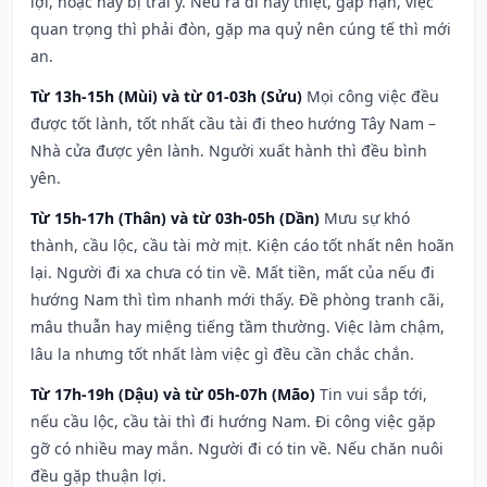
lợi, hoặc hay bị trái ý. Nếu ra đi hay thiệt, gặp nạn, việc
quan trọng thì phải đòn, gặp ma quỷ nên cúng tế thì mới
an.
Từ 13h-15h (Mùi) và từ 01-03h (Sửu)
Mọi công việc đều
được tốt lành, tốt nhất cầu tài đi theo hướng Tây Nam –
Nhà cửa được yên lành. Người xuất hành thì đều bình
yên.
Từ 15h-17h (Thân) và từ 03h-05h (Dần)
Mưu sự khó
thành, cầu lộc, cầu tài mờ mịt. Kiện cáo tốt nhất nên hoãn
lại. Người đi xa chưa có tin về. Mất tiền, mất của nếu đi
hướng Nam thì tìm nhanh mới thấy. Đề phòng tranh cãi,
mâu thuẫn hay miệng tiếng tầm thường. Việc làm chậm,
lâu la nhưng tốt nhất làm việc gì đều cần chắc chắn.
Từ 17h-19h (Dậu) và từ 05h-07h (Mão)
Tin vui sắp tới,
nếu cầu lộc, cầu tài thì đi hướng Nam. Đi công việc gặp
gỡ có nhiều may mắn. Người đi có tin về. Nếu chăn nuôi
đều gặp thuận lợi.