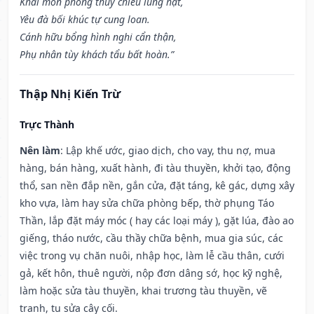
Khai môn phóng thủy chiêu lung hạt,
Yêu đà bối khúc tự cung loan.
Cánh hữu bổng hình nghi cẩn thận,
Phụ nhân tùy khách tẩu bất hoàn.”
Thập Nhị Kiến Trừ
Trực Thành
Nên làm
: Lập khế ước, giao dịch, cho vay, thu nợ, mua
hàng, bán hàng, xuất hành, đi tàu thuyền, khởi tạo, động
thổ, san nền đắp nền, gắn cửa, đặt táng, kê gác, dựng xây
kho vựa, làm hay sửa chữa phòng bếp, thờ phụng Táo
Thần, lắp đặt máy móc ( hay các loại máy ), gặt lúa, đào ao
giếng, tháo nước, cầu thầy chữa bệnh, mua gia súc, các
việc trong vụ chăn nuôi, nhập học, làm lễ cầu thân, cưới
gả, kết hôn, thuê người, nộp đơn dâng sớ, học kỹ nghệ,
làm hoặc sửa tàu thuyền, khai trương tàu thuyền, vẽ
tranh, tu sửa cây cối.