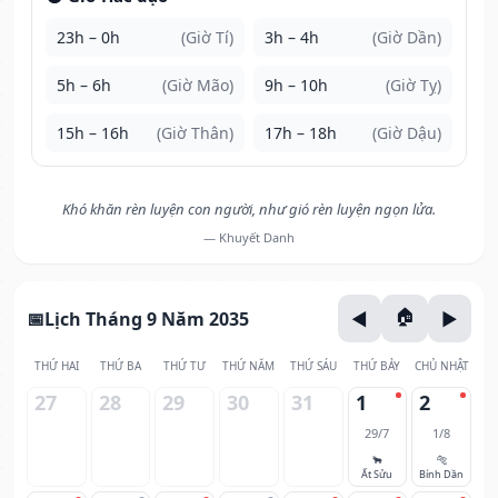
23h – 0h
(Giờ Tí)
3h – 4h
(Giờ Dần)
5h – 6h
(Giờ Mão)
9h – 10h
(Giờ Tỵ)
15h – 16h
(Giờ Thân)
17h – 18h
(Giờ Dậu)
Khó khăn rèn luyện con người, như gió rèn luyện ngọn lửa.
— Khuyết Danh
Lịch Tháng 9 Năm 2035
THỨ HAI
THỨ BA
THỨ TƯ
THỨ NĂM
THỨ SÁU
THỨ BẢY
CHỦ NHẬT
27
28
29
30
31
1
2
29/7
1/8
🐂
🐅
Ất Sửu
Bính Dần