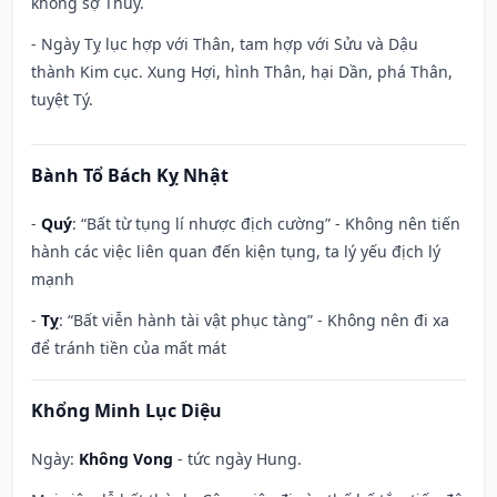
không sợ Thủy.
- Ngày Tỵ lục hợp với Thân, tam hợp với Sửu và Dậu
thành Kim cục. Xung Hợi, hình Thân, hại Dần, phá Thân,
tuyệt Tý.
Bành Tổ Bách Kỵ Nhật
-
Quý
: “Bất từ tụng lí nhược địch cường” - Không nên tiến
hành các việc liên quan đến kiện tụng, ta lý yếu địch lý
mạnh
-
Tỵ
: “Bất viễn hành tài vật phục tàng” - Không nên đi xa
để tránh tiền của mất mát
Khổng Minh Lục Diệu
Ngày:
Không Vong
- tức ngày Hung.