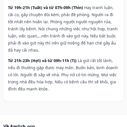
Từ 19h-21h (Tuất) và từ 07h-09h (Thìn)
Hay tranh luận,
cãi cọ, gây chuyện đói kém, phải đề phòng. Người ra đi
tốt nhất nên hoãn lại. Phòng người người nguyền rủa,
tránh lây bệnh. Nói chung những việc như hội họp, tranh
luận, việc quan,…nên tránh đi vào giờ này. Nếu bắt buộc
phải đi vào giờ này thì nên giữ miệng để hạn ché gây ẩu
đả hay cãi nhau.
Từ 21h-23h (Hợi) và từ 09h-11h (Tị)
Là giờ rất tốt lành,
nếu đi thường gặp được may mắn. Buôn bán, kinh doanh
có lời. Người đi sắp về nhà. Phụ nữ có tin mừng. Mọi việc
trong nhà đều hòa hợp. Nếu có bệnh cầu thì sẽ khỏi, gia
đình đều mạnh khỏe.
Về Amlich.org