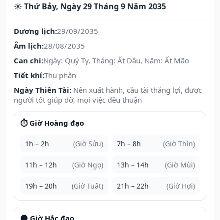
☀️ Thứ Bảy, Ngày 29 Tháng 9 Năm 2035
Dương lịch:
29/09/2035
Âm lịch:
28/08/2035
Can chi:
Ngày: Quý Tỵ, Tháng: Ất Dậu, Năm: Ất Mão
Tiết khí:
Thu phân
Ngày Thiên Tài:
Nên xuất hành, cầu tài thắng lợi, được
người tốt giúp đỡ, mọi việc đều thuận
⏱️ Giờ Hoàng đạo
1h – 2h
(Giờ Sửu)
7h – 8h
(Giờ Thìn)
11h – 12h
(Giờ Ngọ)
13h – 14h
(Giờ Mùi)
19h – 20h
(Giờ Tuất)
21h – 22h
(Giờ Hợi)
🌑 Giờ Hắc đạo