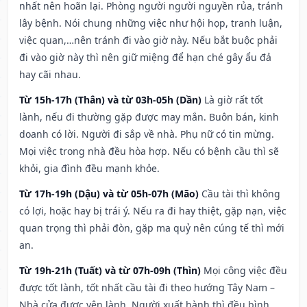
nhất nên hoãn lại. Phòng người người nguyền rủa, tránh
lây bệnh. Nói chung những việc như hội họp, tranh luận,
việc quan,…nên tránh đi vào giờ này. Nếu bắt buộc phải
đi vào giờ này thì nên giữ miệng để hạn ché gây ẩu đả
hay cãi nhau.
Từ 15h-17h (Thân) và từ 03h-05h (Dần)
Là giờ rất tốt
lành, nếu đi thường gặp được may mắn. Buôn bán, kinh
doanh có lời. Người đi sắp về nhà. Phụ nữ có tin mừng.
Mọi việc trong nhà đều hòa hợp. Nếu có bệnh cầu thì sẽ
khỏi, gia đình đều mạnh khỏe.
Từ 17h-19h (Dậu) và từ 05h-07h (Mão)
Cầu tài thì không
có lợi, hoặc hay bị trái ý. Nếu ra đi hay thiệt, gặp nạn, việc
quan trọng thì phải đòn, gặp ma quỷ nên cúng tế thì mới
an.
Từ 19h-21h (Tuất) và từ 07h-09h (Thìn)
Mọi công việc đều
được tốt lành, tốt nhất cầu tài đi theo hướng Tây Nam –
Nhà cửa được yên lành. Người xuất hành thì đều bình