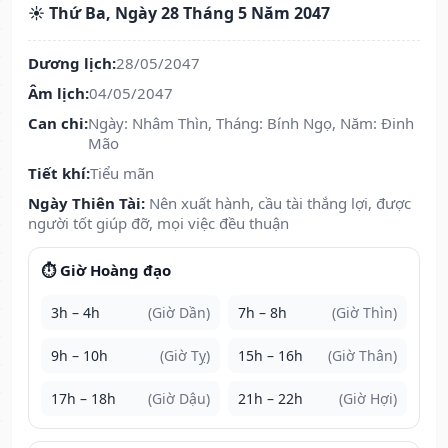
☀️ Thứ Ba, Ngày 28 Tháng 5 Năm 2047
Dương lịch:
28/05/2047
Âm lịch:
04/05/2047
Can chi:
Ngày: Nhâm Thìn, Tháng: Bính Ngọ, Năm: Đinh
Mão
Tiết khí:
Tiểu mãn
Ngày Thiên Tài:
Nên xuất hành, cầu tài thắng lợi, được
người tốt giúp đỡ, mọi việc đều thuận
⏱️ Giờ Hoàng đạo
3h – 4h
(Giờ Dần)
7h – 8h
(Giờ Thìn)
9h – 10h
(Giờ Tỵ)
15h – 16h
(Giờ Thân)
17h – 18h
(Giờ Dậu)
21h – 22h
(Giờ Hợi)