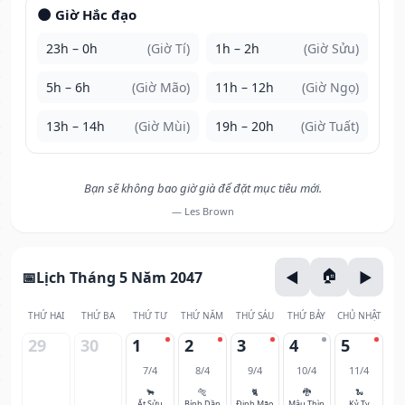
🌑 Giờ Hắc đạo
23h – 0h
(Giờ Tí)
1h – 2h
(Giờ Sửu)
5h – 6h
(Giờ Mão)
11h – 12h
(Giờ Ngọ)
13h – 14h
(Giờ Mùi)
19h – 20h
(Giờ Tuất)
Bạn sẽ không bao giờ già để đặt mục tiêu mới.
— Les Brown
Lịch Tháng 5 Năm 2047
THỨ HAI
THỨ BA
THỨ TƯ
THỨ NĂM
THỨ SÁU
THỨ BẢY
CHỦ NHẬT
29
30
1
2
3
4
5
7/4
8/4
9/4
10/4
11/4
🐂
🐅
🐈
🐉
🐍
Ất Sửu
Bính Dần
Đinh Mão
Mậu Thìn
Kỷ Tỵ