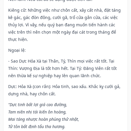
Kiêng cữ
: Những việc như chôn cất, xây cất nhà, đặt táng
kê gác, gác đòn đông, cưới gã, trổ cửa gắn cửa, các việc
thủy lợi. Vì vậy, nếu quý bạn đang muốn tiến hành các
việc trên thì nên chọn một ngày đại cát trong tháng để
thực hiện.
Ngoại lệ
:
- Sao Dực Hỏa Xà tại Thân, Tý, Thìn mọi việc rất tốt. Tại
Thìn: Vượng Địa là tốt hơn hết. Tại Tý: Đăng Viên rất tốt
nên thừa kế sự nghiệp hay lên quan lãnh chức.
Dực: Hỏa Xà (con rắn): Hỏa tinh, sao xấu. Khắc kỵ cưới gả,
dựng nhà, hay chôn cất.
“Dực tinh bất lợi giá cao đường,
Tam niên nhị tái kiến ôn hoàng,
Mai táng nhược hoàn phùng thử nhật,
Tử tôn bất định tẩu tha hương.