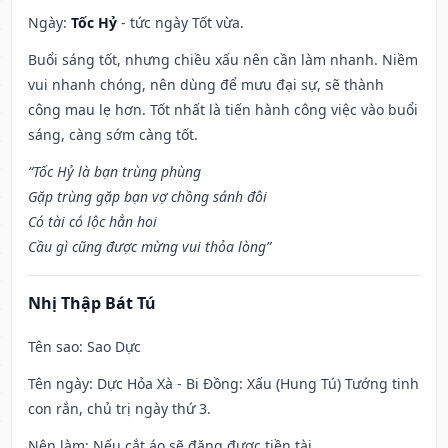
Ngày:
Tốc Hỷ
- tức ngày Tốt vừa.
Buổi sáng tốt, nhưng chiều xấu nên cần làm nhanh. Niềm
vui nhanh chóng, nên dùng để mưu đại sự, sẽ thành
công mau lẹ hơn. Tốt nhất là tiến hành công việc vào buổi
sáng, càng sớm càng tốt.
“Tốc Hỷ là bạn trùng phùng
Gặp trùng gặp bạn vợ chồng sánh đôi
Có tài có lộc hẳn hoi
Cầu gì cũng được mừng vui thỏa lòng”
Nhị Thập Bát Tú
Tên sao
: Sao Dực
Tên ngày
: Dực Hỏa Xà - Bi Đồng: Xấu (Hung Tú) Tướng tinh
con rắn, chủ trị ngày thứ 3.
Nên làm
: Nếu cắt áo sẽ đặng được tiền tài.