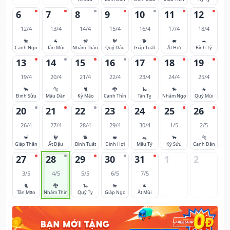
6
7
8
9
10
11
12
12/4
13/4
14/4
15/4
16/4
17/4
18/4
🐎
🐐
🐒
🐓
🐕
🐖
🐀
Canh Ngọ
Tân Mùi
Nhâm Thân
Quý Dậu
Giáp Tuất
Ất Hợi
Bính Tý
13
14
15
16
17
18
19
19/4
20/4
21/4
22/4
23/4
24/4
25/4
🐂
🐅
🐈
🐉
🐍
🐎
🐐
Đinh Sửu
Mậu Dần
Kỷ Mão
Canh Thìn
Tân Tỵ
Nhâm Ngọ
Quý Mùi
20
21
22
23
24
25
26
26/4
27/4
28/4
29/4
30/4
1/5
2/5
🐒
🐓
🐕
🐖
🐀
🐂
🐅
Giáp Thân
Ất Dậu
Bính Tuất
Đinh Hợi
Mậu Tý
Kỷ Sửu
Canh Dần
27
28
29
30
31
1
2
3/5
4/5
5/5
6/5
7/5
🐈
🐉
🐍
🐎
🐐
Tân Mão
Nhâm Thìn
Quý Tỵ
Giáp Ngọ
Ất Mùi