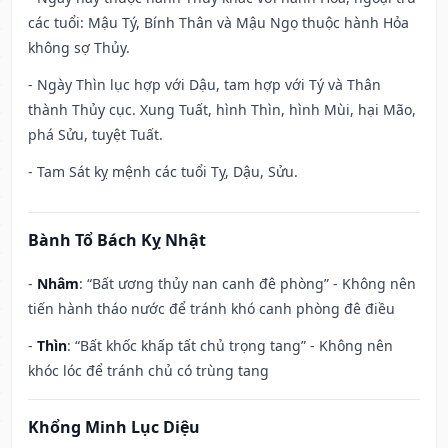
các tuổi: Mậu Tý, Bính Thân và Mậu Ngọ thuộc hành Hỏa
không sợ Thủy.
- Ngày Thìn lục hợp với Dậu, tam hợp với Tý và Thân
thành Thủy cục. Xung Tuất, hình Thìn, hình Mùi, hại Mão,
phá Sửu, tuyệt Tuất.
- Tam Sát kỵ mệnh các tuổi Tỵ, Dậu, Sửu.
Bành Tổ Bách Kỵ Nhật
-
Nhâm
: “Bất ương thủy nan canh đê phòng” - Không nên
tiến hành tháo nước để tránh khó canh phòng đê điều
-
Thìn
: “Bất khốc khấp tất chủ trọng tang” - Không nên
khóc lóc để tránh chủ có trùng tang
Khổng Minh Lục Diệu