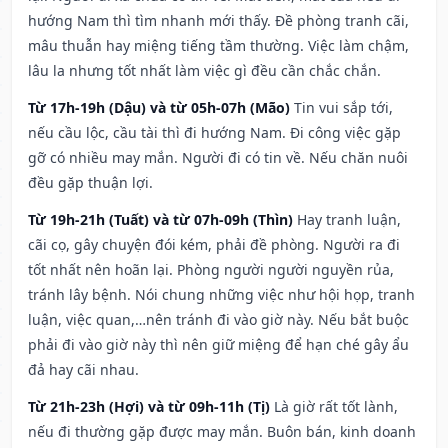
hướng Nam thì tìm nhanh mới thấy. Đề phòng tranh cãi,
mâu thuẫn hay miệng tiếng tầm thường. Việc làm chậm,
lâu la nhưng tốt nhất làm việc gì đều cần chắc chắn.
Từ 17h-19h (Dậu) và từ 05h-07h (Mão)
Tin vui sắp tới,
nếu cầu lộc, cầu tài thì đi hướng Nam. Đi công việc gặp
gỡ có nhiều may mắn. Người đi có tin về. Nếu chăn nuôi
đều gặp thuận lợi.
Từ 19h-21h (Tuất) và từ 07h-09h (Thìn)
Hay tranh luận,
cãi cọ, gây chuyện đói kém, phải đề phòng. Người ra đi
tốt nhất nên hoãn lại. Phòng người người nguyền rủa,
tránh lây bệnh. Nói chung những việc như hội họp, tranh
luận, việc quan,…nên tránh đi vào giờ này. Nếu bắt buộc
phải đi vào giờ này thì nên giữ miệng để hạn ché gây ẩu
đả hay cãi nhau.
Từ 21h-23h (Hợi) và từ 09h-11h (Tị)
Là giờ rất tốt lành,
nếu đi thường gặp được may mắn. Buôn bán, kinh doanh