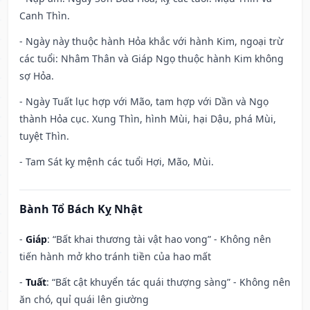
Canh Thìn.
- Ngày này thuộc hành Hỏa khắc với hành Kim, ngoại trừ
các tuổi: Nhâm Thân và Giáp Ngọ thuộc hành Kim không
sợ Hỏa.
- Ngày Tuất lục hợp với Mão, tam hợp với Dần và Ngọ
thành Hỏa cục. Xung Thìn, hình Mùi, hại Dậu, phá Mùi,
tuyệt Thìn.
- Tam Sát kỵ mệnh các tuổi Hợi, Mão, Mùi.
Bành Tổ Bách Kỵ Nhật
-
Giáp
: “Bất khai thương tài vật hao vong” - Không nên
tiến hành mở kho tránh tiền của hao mất
-
Tuất
: “Bất cật khuyển tác quái thượng sàng” - Không nên
ăn chó, quỉ quái lên giường