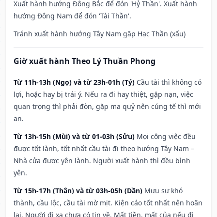
Xuất hành hướng Đông Bắc để đón 'Hỷ Thần'. Xuất hành
hướng Đông Nam để đón 'Tài Thần'.
Tránh xuất hành hướng Tây Nam gặp Hạc Thần (xấu)
Giờ xuất hành Theo Lý Thuần Phong
Từ 11h-13h (Ngọ) và từ 23h-01h (Tý)
Cầu tài thì không có
lợi, hoặc hay bị trái ý. Nếu ra đi hay thiệt, gặp nạn, việc
quan trọng thì phải đòn, gặp ma quỷ nên cúng tế thì mới
an.
Từ 13h-15h (Mùi) và từ 01-03h (Sửu)
Mọi công việc đều
được tốt lành, tốt nhất cầu tài đi theo hướng Tây Nam –
Nhà cửa được yên lành. Người xuất hành thì đều bình
yên.
Từ 15h-17h (Thân) và từ 03h-05h (Dần)
Mưu sự khó
thành, cầu lộc, cầu tài mờ mịt. Kiện cáo tốt nhất nên hoãn
lại. Người đi xa chưa có tin về. Mất tiền, mất của nếu đi