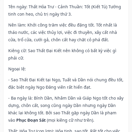
Tên ngày
: Thất Hỏa Trư - Cảnh Thuần: Tốt (Kiết Tú) Tướng
tinh con heo, chủ trị ngày thứ 3.
Nên làm
: Khởi công trăm việc đều đặng tốt. Tốt nhất là
tháo nước, các việc thủy lợi, việc đi thuyền, xây cất nhà
cửa, trổ cửa, cưới gả, chôn cất hay chặt cỏ phá đất.
Kiêng cữ
: Sao Thất Đại Kiết nên không có bất kỳ việc gì
phải cữ.
Ngoại lệ
:
- Sao Thất Đại Kiết tại Ngọ, Tuất và Dần nói chung đều tốt,
đặc biệt ngày Ngọ Đăng viên rất hiển đạt.
- Ba ngày là: Bính Dần, Nhâm Dần và Giáp Ngọ tốt cho xây
dựng, chôn cất, song cũng ngày Dần nhưng ngày Dần
khác lại không tốt. Bởi sao Thất gặp ngày Dần là phạm
vào
Phục Đoạn Sát
(mọi kiêng cữ như trên).
Thất: Hỏa Trư (con lợn): Hỏa tinh, sao tốt. Rất tốt cho việc