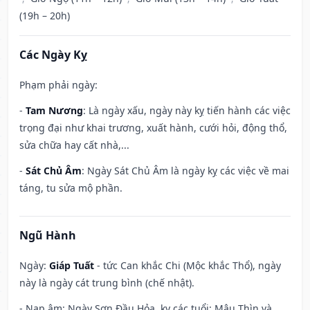
(19h – 20h)
Các Ngày Kỵ
Phạm phải ngày:
-
Tam Nương
: Là ngày xấu, ngày này kỵ tiến hành các việc
trọng đại như khai trương, xuất hành, cưới hỏi, động thổ,
sửa chữa hay cất nhà,...
-
Sát Chủ Âm
: Ngày Sát Chủ Âm là ngày kỵ các việc về mai
táng, tu sửa mộ phần.
Ngũ Hành
Ngày:
Giáp Tuất
- tức Can khắc Chi (Mộc khắc Thổ), ngày
này là ngày cát trung bình (chế nhật).
- Nạp âm: Ngày Sơn Đầu Hỏa, kỵ các tuổi: Mậu Thìn và