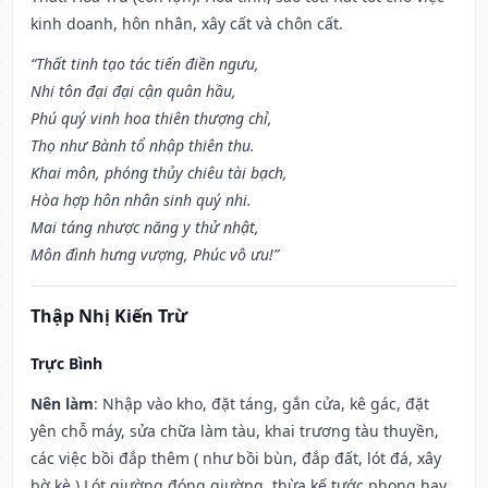
kinh doanh, hôn nhân, xây cất và chôn cất.
“Thất tinh tạo tác tiến điền ngưu,
Nhi tôn đại đại cận quân hầu,
Phú quý vinh hoa thiên thượng chỉ,
Thọ như Bành tổ nhập thiên thu.
Khai môn, phóng thủy chiêu tài bạch,
Hòa hợp hôn nhân sinh quý nhi.
Mai táng nhược năng y thử nhật,
Môn đình hưng vượng, Phúc vô ưu!”
Thập Nhị Kiến Trừ
Trực Bình
Nên làm
: Nhập vào kho, đặt táng, gắn cửa, kê gác, đặt
yên chỗ máy, sửa chữa làm tàu, khai trương tàu thuyền,
các việc bồi đắp thêm ( như bồi bùn, đắp đất, lót đá, xây
bờ kè.) Lót giường đóng giường, thừa kế tước phong hay