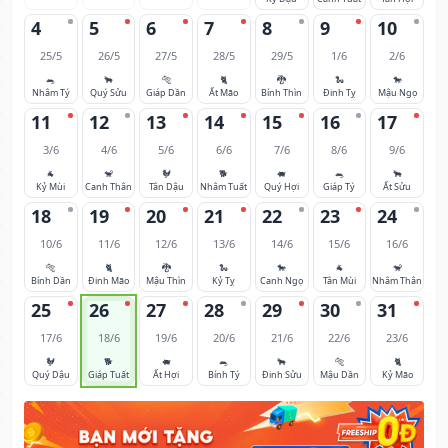
4
5
6
7
8
9
10
25/5
26/5
27/5
28/5
29/5
1/6
2/6
🐀
🐂
🐅
🐈
🐉
🐍
🐎
Nhâm Tý
Quý Sửu
Giáp Dần
Ất Mão
Bính Thìn
Đinh Tỵ
Mậu Ngọ
11
12
13
14
15
16
17
3/6
4/6
5/6
6/6
7/6
8/6
9/6
🐐
🐒
🐓
🐕
🐖
🐀
🐂
Kỷ Mùi
Canh Thân
Tân Dậu
Nhâm Tuất
Quý Hợi
Giáp Tý
Ất Sửu
18
19
20
21
22
23
24
10/6
11/6
12/6
13/6
14/6
15/6
16/6
🐅
🐈
🐉
🐍
🐎
🐐
🐒
Bính Dần
Đinh Mão
Mậu Thìn
Kỷ Tỵ
Canh Ngọ
Tân Mùi
Nhâm Thân
25
26
27
28
29
30
31
17/6
18/6
19/6
20/6
21/6
22/6
23/6
🐓
🐕
🐖
🐀
🐂
🐅
🐈
Quý Dậu
Giáp Tuất
Ất Hợi
Bính Tý
Đinh Sửu
Mậu Dần
Kỷ Mão