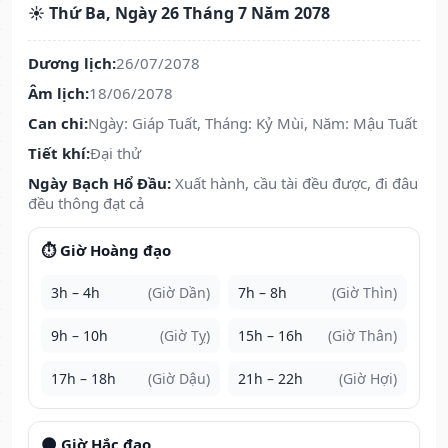
☀️ Thứ Ba, Ngày 26 Tháng 7 Năm 2078
Dương lịch:
26/07/2078
Âm lịch:
18/06/2078
Can chi:
Ngày: Giáp Tuất, Tháng: Kỷ Mùi, Năm: Mậu Tuất
Tiết khí:
Đại thử
Ngày Bạch Hổ Đầu:
Xuất hành, cầu tài đều được, đi đâu
đều thông đạt cả
⏱️ Giờ Hoàng đạo
3h – 4h
(Giờ Dần)
7h – 8h
(Giờ Thìn)
9h – 10h
(Giờ Tỵ)
15h – 16h
(Giờ Thân)
17h – 18h
(Giờ Dậu)
21h – 22h
(Giờ Hợi)
🌑 Giờ Hắc đạo