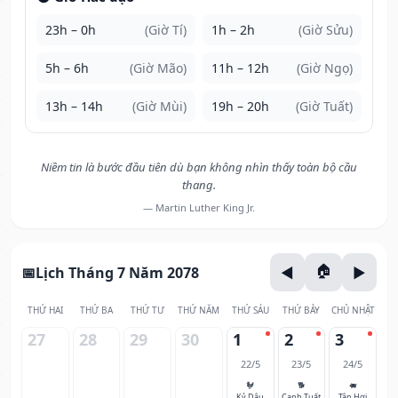
23h – 0h
(Giờ Tí)
1h – 2h
(Giờ Sửu)
5h – 6h
(Giờ Mão)
11h – 12h
(Giờ Ngọ)
13h – 14h
(Giờ Mùi)
19h – 20h
(Giờ Tuất)
Niềm tin là bước đầu tiên dù bạn không nhìn thấy toàn bộ cầu
thang.
— Martin Luther King Jr.
Lịch Tháng 7 Năm 2078
THỨ HAI
THỨ BA
THỨ TƯ
THỨ NĂM
THỨ SÁU
THỨ BẢY
CHỦ NHẬT
27
28
29
30
1
2
3
22/5
23/5
24/5
🐓
🐕
🐖
Kỷ Dậu
Canh Tuất
Tân Hợi