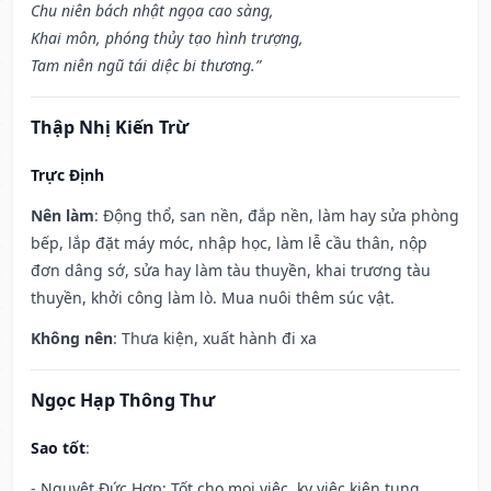
Chu niên bách nhật ngọa cao sàng,
Khai môn, phóng thủy tạo hình trượng,
Tam niên ngũ tái diệc bi thương.”
Thập Nhị Kiến Trừ
Trực Định
Nên làm
: Động thổ, san nền, đắp nền, làm hay sửa phòng
bếp, lắp đặt máy móc, nhập học, làm lễ cầu thân, nộp
đơn dâng sớ, sửa hay làm tàu thuyền, khai trương tàu
thuyền, khởi công làm lò. Mua nuôi thêm súc vật.
Không nên
: Thưa kiện, xuất hành đi xa
Ngọc Hạp Thông Thư
Sao tốt
:
- Nguyệt Đức Hợp: Tốt cho mọi việc, kỵ việc kiện tụng.