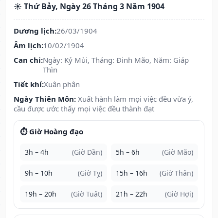
☀️ Thứ Bảy, Ngày 26 Tháng 3 Năm 1904
Dương lịch:
26/03/1904
Âm lịch:
10/02/1904
Can chi:
Ngày: Kỷ Mùi, Tháng: Đinh Mão, Năm: Giáp
Thìn
Tiết khí:
Xuân phân
Ngày Thiên Môn:
Xuất hành làm mọi việc đều vừa ý,
cầu được ước thấy mọi việc đều thành đạt
⏱️ Giờ Hoàng đạo
3h – 4h
(Giờ Dần)
5h – 6h
(Giờ Mão)
9h – 10h
(Giờ Tỵ)
15h – 16h
(Giờ Thân)
19h – 20h
(Giờ Tuất)
21h – 22h
(Giờ Hợi)