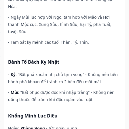
Hỏa.
- Ngày Mùi lục hợp với Ngọ, tam hợp với Mão và Hợi
thành Mộc cục. Xung Sửu, hình Sửu, hại Tý, phá Tuất,
tuyệt Sửu.
- Tam Sát kỵ mệnh các tuổi Thân, Tý, Thìn.
Bành Tổ Bách Kỵ Nhật
-
Kỷ
: “Bất phá khoán nhị chủ tịnh vong” - Không nên tiến
hành phá khoán để tránh cả 2 bên đều mất mát
-
Mùi
: “Bất phục dược độc khí nhập tràng” - Không nên
uống thuốc để tránh khí độc ngấm vào ruột
Khổng Minh Lục Diệu
Ngày:
Không Vong
- tức ngày Hung.