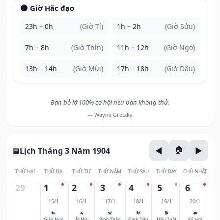
🌑 Giờ Hắc đạo
23h – 0h
(Giờ Tí)
1h – 2h
(Giờ Sửu)
7h – 8h
(Giờ Thìn)
11h – 12h
(Giờ Ngọ)
13h – 14h
(Giờ Mùi)
17h – 18h
(Giờ Dậu)
Bạn bỏ lỡ 100% cơ hội nếu bạn không thử.
— Wayne Gretzky
Lịch Tháng 3 Năm 1904
THỨ HAI
THỨ BA
THỨ TƯ
THỨ NĂM
THỨ SÁU
THỨ BẢY
CHỦ NHẬT
29
1
2
3
4
5
6
15/1
16/1
17/1
18/1
19/1
20/1
🐎
🐐
🐒
🐓
🐕
🐖
Giáp Ngọ
Ất Mùi
Bính Thân
Đinh Dậu
Mậu Tuất
Kỷ Hợi