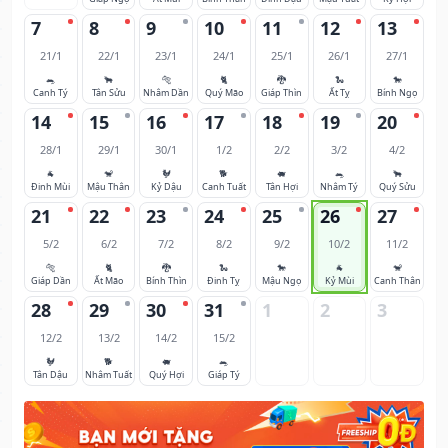
7
8
9
10
11
12
13
21/1
22/1
23/1
24/1
25/1
26/1
27/1
🐀
🐂
🐅
🐈
🐉
🐍
🐎
Canh Tý
Tân Sửu
Nhâm Dần
Quý Mão
Giáp Thìn
Ất Tỵ
Bính Ngọ
14
15
16
17
18
19
20
28/1
29/1
30/1
1/2
2/2
3/2
4/2
🐐
🐒
🐓
🐕
🐖
🐀
🐂
Đinh Mùi
Mậu Thân
Kỷ Dậu
Canh Tuất
Tân Hợi
Nhâm Tý
Quý Sửu
21
22
23
24
25
26
27
5/2
6/2
7/2
8/2
9/2
10/2
11/2
🐅
🐈
🐉
🐍
🐎
🐐
🐒
Giáp Dần
Ất Mão
Bính Thìn
Đinh Tỵ
Mậu Ngọ
Kỷ Mùi
Canh Thân
28
29
30
31
1
2
3
12/2
13/2
14/2
15/2
🐓
🐕
🐖
🐀
Tân Dậu
Nhâm Tuất
Quý Hợi
Giáp Tý