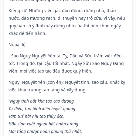
Kiêng cữ
: Những việc gác đòn đông, dựng nhà, tháo
nước, đào mương rạch, đi thuyền hay trổ cửa. Vì vậy, nếu
quý bạn có ý định xây dựng nhà cửa thì nên chọn ngày
khác để tiến hành.
Ngoại lệ
:
- Sao Nguy Nguyệt Yến tại Tỵ, Dậu và Sửu trăm việc đều
tốt. Trong đó, tại Dậu tốt nhất. Ngày Sửu Sao Nguy Đăng
Viên: mọi việc tạo tác đều được quý hiển.
Nguy: Nguyệt Yến (con én): Nguyệt tinh, sao xấu. Khắc kỵ
việc khai trương, an táng và xây dựng.
“Nguy tinh bât khả tạo cao đường,
Tự điếu, tao hình kiến huyết quang
Tam tuế hài nhi tao thủy ách,
Hậu sinh xuất ngoại bất hoàn lương.
Mai táng nhược hoàn phùng thử nhật,