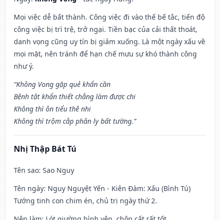
Mọi việc dễ bất thành. Công việc đi vào thế bế tắc, tiến độ
công việc bị trì trệ, trở ngại. Tiền bạc của cải thất thoát,
danh vọng cũng uy tín bị giảm xuống. Là một ngày xấu về
mọi mặt, nên tránh để hạn chế mưu sự khó thành công
như ý.
“Không Vong gặp quẻ khẩn cần
Bệnh tật khẩn thiết chẳng làm được chi
Không thì ôn tiểu thê nhi
Không thì trộm cắp phân ly bất tường.”
Nhị Thập Bát Tú
Tên sao
: Sao Nguy
Tên ngày
: Nguy Nguyệt Yến - Kiên Đàm: Xấu (Bình Tú)
Tướng tinh con chim én, chủ trị ngày thứ 2.
Nên làm
: Lót giường bình yên, chôn cất rất tốt.