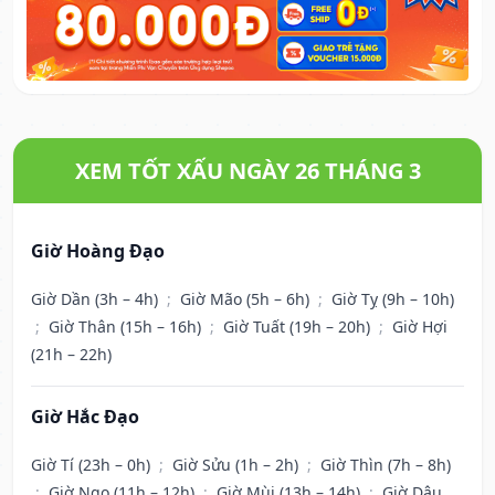
XEM TỐT XẤU NGÀY 26 THÁNG 3
Giờ Hoàng Đạo
Giờ Dần (3h – 4h)
;
Giờ Mão (5h – 6h)
;
Giờ Tỵ (9h – 10h)
;
Giờ Thân (15h – 16h)
;
Giờ Tuất (19h – 20h)
;
Giờ Hợi
(21h – 22h)
Giờ Hắc Đạo
Giờ Tí (23h – 0h)
;
Giờ Sửu (1h – 2h)
;
Giờ Thìn (7h – 8h)
;
Giờ Ngọ (11h – 12h)
;
Giờ Mùi (13h – 14h)
;
Giờ Dậu