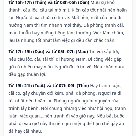
Từ 15h-17h (Thân) và từ 03h-05h (Dần)
Mưu sự khó
thành, cầu lộc, cầu tài mờ mịt. Kiện cáo tốt nhất nên hoãn
lại. Người đi xa chưa có tin về. Mất tiền, mất của nếu đi
hướng Nam thì tìm nhanh mới thấy. Đề phòng tranh cãi,
mâu thuẫn hay miệng tiếng tầm thường. Việc làm chậm,
lâu la nhưng tốt nhất làm việc gì đều cần chắc chắn.
Từ 17h-19h (Dậu) và từ 05h-07h (Mão)
Tin vui sắp tới,
nếu cầu lộc, cầu tài thì đi hướng Nam. Đi công việc gặp
gỡ có nhiều may mắn. Người đi có tin về. Nếu chăn nuôi
đều gặp thuận lợi.
Từ 19h-21h (Tuất) và từ 07h-09h (Thìn)
Hay tranh luận,
cãi cọ, gây chuyện đói kém, phải đề phòng. Người ra đi
tốt nhất nên hoãn lại. Phòng người người nguyền rủa,
tránh lây bệnh. Nói chung những việc như hội họp, tranh
luận, việc quan,…nên tránh đi vào giờ này. Nếu bắt buộc
phải đi vào giờ này thì nên giữ miệng để hạn ché gây ẩu
đả hay cãi nhau.