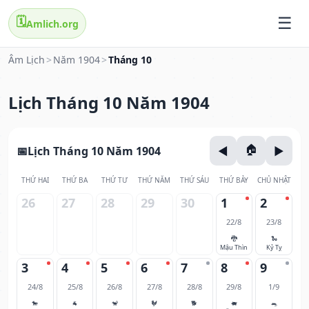
🗓️
Amlich.org
Âm Lịch
>
Năm 1904
>
Tháng 10
Lịch Tháng 10 Năm 1904
Lịch Tháng 10 Năm 1904
THỨ HAI
THỨ BA
THỨ TƯ
THỨ NĂM
THỨ SÁU
THỨ BẢY
CHỦ NHẬT
26
27
28
29
30
1
2
22/8
23/8
🐉
🐍
Mậu Thìn
Kỷ Tỵ
3
4
5
6
7
8
9
24/8
25/8
26/8
27/8
28/8
29/8
1/9
🐎
🐐
🐒
🐓
🐕
🐖
🐀