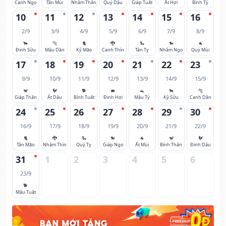
Canh Ngọ
Tân Mùi
Nhâm Thân
Quý Dậu
Giáp Tuất
Ất Hợi
Bính Tý
10
11
12
13
14
15
16
2/9
3/9
4/9
5/9
6/9
7/9
8/9
🐂
🐅
🐈
🐉
🐍
🐎
🐐
Đinh Sửu
Mậu Dần
Kỷ Mão
Canh Thìn
Tân Tỵ
Nhâm Ngọ
Quý Mùi
17
18
19
20
21
22
23
9/9
10/9
11/9
12/9
13/9
14/9
15/9
🐒
🐓
🐕
🐖
🐀
🐂
🐅
Giáp Thân
Ất Dậu
Bính Tuất
Đinh Hợi
Mậu Tý
Kỷ Sửu
Canh Dần
24
25
26
27
28
29
30
16/9
17/9
18/9
19/9
20/9
21/9
22/9
🐈
🐉
🐍
🐎
🐐
🐒
🐓
Tân Mão
Nhâm Thìn
Quý Tỵ
Giáp Ngọ
Ất Mùi
Bính Thân
Đinh Dậu
31
1
2
3
4
5
6
23/9
🐕
Mậu Tuất