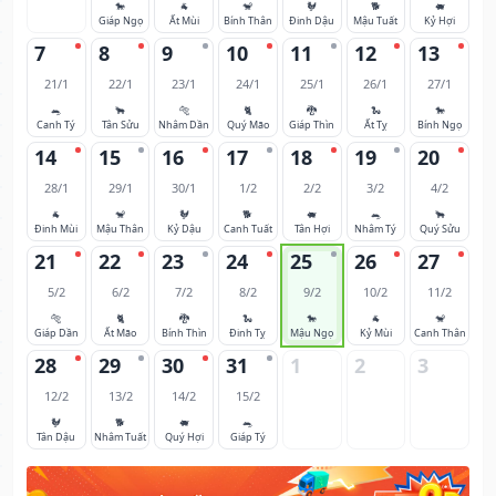
🐎
🐐
🐒
🐓
🐕
🐖
Giáp Ngọ
Ất Mùi
Bính Thân
Đinh Dậu
Mậu Tuất
Kỷ Hợi
7
8
9
10
11
12
13
21/1
22/1
23/1
24/1
25/1
26/1
27/1
🐀
🐂
🐅
🐈
🐉
🐍
🐎
Canh Tý
Tân Sửu
Nhâm Dần
Quý Mão
Giáp Thìn
Ất Tỵ
Bính Ngọ
14
15
16
17
18
19
20
28/1
29/1
30/1
1/2
2/2
3/2
4/2
🐐
🐒
🐓
🐕
🐖
🐀
🐂
Đinh Mùi
Mậu Thân
Kỷ Dậu
Canh Tuất
Tân Hợi
Nhâm Tý
Quý Sửu
21
22
23
24
25
26
27
5/2
6/2
7/2
8/2
9/2
10/2
11/2
🐅
🐈
🐉
🐍
🐎
🐐
🐒
Giáp Dần
Ất Mão
Bính Thìn
Đinh Tỵ
Mậu Ngọ
Kỷ Mùi
Canh Thân
28
29
30
31
1
2
3
12/2
13/2
14/2
15/2
🐓
🐕
🐖
🐀
Tân Dậu
Nhâm Tuất
Quý Hợi
Giáp Tý