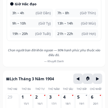
🌑 Giờ Hắc đạo
3h – 4h
(Giờ Dần)
7h – 8h
(Giờ Thìn)
9h – 10h
(Giờ Tỵ)
13h – 14h
(Giờ Mùi)
19h – 20h
(Giờ Tuất)
21h – 22h
(Giờ Hợi)
Chọn người bạn đời khôn ngoan — 90% hạnh phúc phụ thuộc vào
điều đó.
— Khuyết Danh
Lịch Tháng 3 Năm 1904
THỨ HAI
THỨ BA
THỨ TƯ
THỨ NĂM
THỨ SÁU
THỨ BẢY
CHỦ NHẬT
29
1
2
3
4
5
6
15/1
16/1
17/1
18/1
19/1
20/1