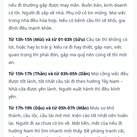
nếu đi thường gặp được may mắn. Buôn bán, kinh doanh
có lời. Người đi sắp về nhà. Phụ nữ có tin mừng. Mọi việc
trong nhà đều hòa hợp. Nếu có bệnh cầu thì sẽ khỏi, gia
đình đều mạnh khỏe.
Từ 13h-15h (Mùi) và từ 01-03h (Sửu)
Cầu tài thì không có
lợi, hoặc hay bị trái ý. Nếu ra đi hay thiệt, gặp nạn, việc
quan trọng thì phải đòn, gặp ma quỷ nên cúng tế thì mới
an.
Từ 15h-17h (Thân) và từ 03h-05h (Dần)
Mọi công việc đều
được tốt lành, tốt nhất cầu tài đi theo hướng Tây Nam –
Nhà cửa được yên lành. Người xuất hành thì đều bình
yên.
Từ 17h-19h (Dậu) và từ 05h-07h (Mão)
Mưu sự khó
thành, cầu lộc, cầu tài mờ mịt. Kiện cáo tốt nhất nên hoãn
lại. Người đi xa chưa có tin về. Mất tiền, mất của nếu đi
hướng Nam thì tìm nhanh mới thấy. Đề phòng tranh cãi,