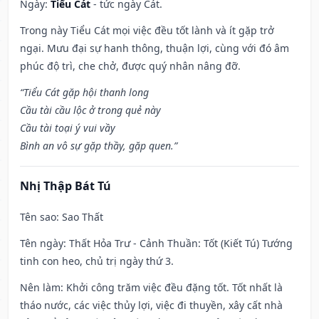
Ngày:
Tiểu Cát
- tức ngày Cát.
Trong này Tiểu Cát mọi việc đều tốt lành và ít gặp trở
ngại. Mưu đại sự hanh thông, thuận lợi, cùng với đó âm
phúc độ trì, che chở, được quý nhân nâng đỡ.
“Tiểu Cát gặp hội thanh long
Cầu tài cầu lộc ở trong quẻ này
Cầu tài toại ý vui vầy
Bình an vô sự gặp thầy, gặp quen.”
Nhị Thập Bát Tú
Tên sao
: Sao Thất
Tên ngày
: Thất Hỏa Trư - Cảnh Thuần: Tốt (Kiết Tú) Tướng
tinh con heo, chủ trị ngày thứ 3.
Nên làm
: Khởi công trăm việc đều đặng tốt. Tốt nhất là
tháo nước, các việc thủy lợi, việc đi thuyền, xây cất nhà