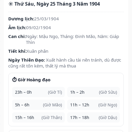
☀️ Thứ Sáu, Ngày 25 Tháng 3 Năm 1904
Dương lịch:
25/03/1904
Âm lịch:
09/02/1904
Can chi:
Ngày: Mậu Ngọ, Tháng: Đinh Mão, Năm: Giáp
Thìn
Tiết khí:
Xuân phân
Ngày Thiên Đạo:
Xuất hành cầu tài nên tránh, dù được
cũng rất tốn kém, thất lý mà thua
⏱️ Giờ Hoàng đạo
23h – 0h
(Giờ Tí)
1h – 2h
(Giờ Sửu)
5h – 6h
(Giờ Mão)
11h – 12h
(Giờ Ngọ)
15h – 16h
(Giờ Thân)
17h – 18h
(Giờ Dậu)