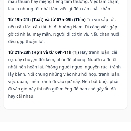
mâu thuẫn hay miệng tiếng tầm thường. Việc làm chậm,
lâu la nhưng tốt nhất làm việc gì đều cần chắc chắn.
Từ 19h-21h (Tuất) và từ 07h-09h (Thìn)
Tin vui sắp tới,
nếu cầu lộc, cầu tài thì đi hướng Nam. Đi công việc gặp
gỡ có nhiều may mắn. Người đi có tin về. Nếu chăn nuôi
đều gặp thuận lợi.
Từ 21h-23h (Hợi) và từ 09h-11h (Tị)
Hay tranh luận, cãi
cọ, gây chuyện đói kém, phải đề phòng. Người ra đi tốt
nhất nên hoãn lại. Phòng người người nguyền rủa, tránh
lây bệnh. Nói chung những việc như hội họp, tranh luận,
việc quan,…nên tránh đi vào giờ này. Nếu bắt buộc phải
đi vào giờ này thì nên giữ miệng để hạn ché gây ẩu đả
hay cãi nhau.