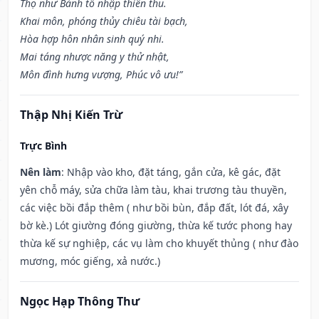
Thọ như Bành tổ nhập thiên thu.
Khai môn, phóng thủy chiêu tài bạch,
Hòa hợp hôn nhân sinh quý nhi.
Mai táng nhược năng y thử nhật,
Môn đình hưng vượng, Phúc vô ưu!”
Thập Nhị Kiến Trừ
Trực Bình
Nên làm
: Nhập vào kho, đặt táng, gắn cửa, kê gác, đặt
yên chỗ máy, sửa chữa làm tàu, khai trương tàu thuyền,
các việc bồi đắp thêm ( như bồi bùn, đắp đất, lót đá, xây
bờ kè.) Lót giường đóng giường, thừa kế tước phong hay
thừa kế sự nghiệp, các vụ làm cho khuyết thủng ( như đào
mương, móc giếng, xả nước.)
Ngọc Hạp Thông Thư