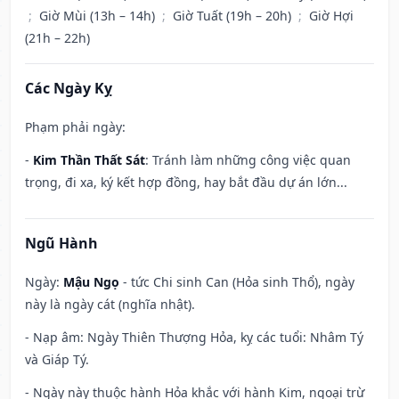
;
Giờ Mùi (13h – 14h)
;
Giờ Tuất (19h – 20h)
;
Giờ Hợi
(21h – 22h)
Các Ngày Kỵ
Phạm phải ngày:
-
Kim Thần Thất Sát
: Tránh làm những công việc quan
trọng, đi xa, ký kết hợp đồng, hay bắt đầu dự án lớn...
Ngũ Hành
Ngày:
Mậu Ngọ
- tức Chi sinh Can (Hỏa sinh Thổ), ngày
này là ngày cát (nghĩa nhật).
- Nạp âm: Ngày Thiên Thượng Hỏa, kỵ các tuổi: Nhâm Tý
và Giáp Tý.
- Ngày này thuộc hành Hỏa khắc với hành Kim, ngoại trừ