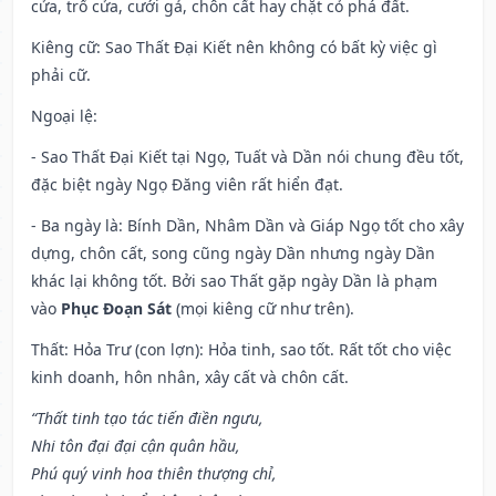
cửa, trổ cửa, cưới gả, chôn cất hay chặt cỏ phá đất.
Kiêng cữ
: Sao Thất Đại Kiết nên không có bất kỳ việc gì
phải cữ.
Ngoại lệ
:
- Sao Thất Đại Kiết tại Ngọ, Tuất và Dần nói chung đều tốt,
đặc biệt ngày Ngọ Đăng viên rất hiển đạt.
- Ba ngày là: Bính Dần, Nhâm Dần và Giáp Ngọ tốt cho xây
dựng, chôn cất, song cũng ngày Dần nhưng ngày Dần
khác lại không tốt. Bởi sao Thất gặp ngày Dần là phạm
vào
Phục Đoạn Sát
(mọi kiêng cữ như trên).
Thất: Hỏa Trư (con lợn): Hỏa tinh, sao tốt. Rất tốt cho việc
kinh doanh, hôn nhân, xây cất và chôn cất.
“Thất tinh tạo tác tiến điền ngưu,
Nhi tôn đại đại cận quân hầu,
Phú quý vinh hoa thiên thượng chỉ,