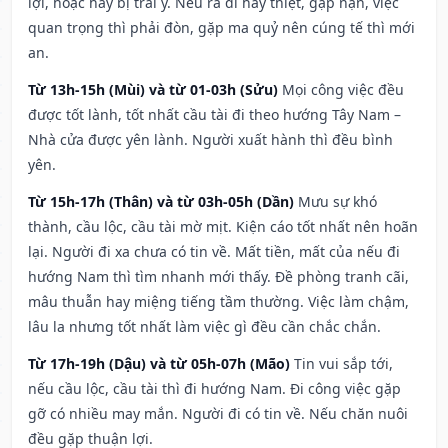
lợi, hoặc hay bị trái ý. Nếu ra đi hay thiệt, gặp nạn, việc
quan trọng thì phải đòn, gặp ma quỷ nên cúng tế thì mới
an.
Từ 13h-15h (Mùi) và từ 01-03h (Sửu)
Mọi công việc đều
được tốt lành, tốt nhất cầu tài đi theo hướng Tây Nam –
Nhà cửa được yên lành. Người xuất hành thì đều bình
yên.
Từ 15h-17h (Thân) và từ 03h-05h (Dần)
Mưu sự khó
thành, cầu lộc, cầu tài mờ mịt. Kiện cáo tốt nhất nên hoãn
lại. Người đi xa chưa có tin về. Mất tiền, mất của nếu đi
hướng Nam thì tìm nhanh mới thấy. Đề phòng tranh cãi,
mâu thuẫn hay miệng tiếng tầm thường. Việc làm chậm,
lâu la nhưng tốt nhất làm việc gì đều cần chắc chắn.
Từ 17h-19h (Dậu) và từ 05h-07h (Mão)
Tin vui sắp tới,
nếu cầu lộc, cầu tài thì đi hướng Nam. Đi công việc gặp
gỡ có nhiều may mắn. Người đi có tin về. Nếu chăn nuôi
đều gặp thuận lợi.