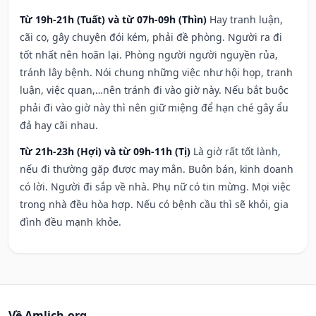
Từ 19h-21h (Tuất) và từ 07h-09h (Thìn)
Hay tranh luận,
cãi cọ, gây chuyện đói kém, phải đề phòng. Người ra đi
tốt nhất nên hoãn lại. Phòng người người nguyền rủa,
tránh lây bệnh. Nói chung những việc như hội họp, tranh
luận, việc quan,…nên tránh đi vào giờ này. Nếu bắt buộc
phải đi vào giờ này thì nên giữ miệng để hạn ché gây ẩu
đả hay cãi nhau.
Từ 21h-23h (Hợi) và từ 09h-11h (Tị)
Là giờ rất tốt lành,
nếu đi thường gặp được may mắn. Buôn bán, kinh doanh
có lời. Người đi sắp về nhà. Phụ nữ có tin mừng. Mọi việc
trong nhà đều hòa hợp. Nếu có bệnh cầu thì sẽ khỏi, gia
đình đều mạnh khỏe.
Về Amlich.org