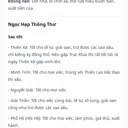
Không nên
: Dời nhà, đi chơi xa, mở cửa hiệu buôn bán,
xuất tiền của.
Ngọc Hạp Thông Thư
Sao tốt
:
- Thiên Xá: Tốt cho tế tự, giải oan, trừ được các sao xấu,
chỉ kiêng kỵ động thổ. Nếu gặp Trực Khai thì rất tốt tức là
ngày Thiên Xá gặp sinh khí.
- Minh Tinh: Tốt cho mọi việc, trùng với Thiên Lao Hắc Đạo
thì xấu.
- Nguyệt Giải: Tốt cho mọi việc.
- Giải Thần: Tốt cho việc cúng bái, tế tự, tố tụng, giải oan
cũng như trừ được các sao xấu.
- Phổ Hộ (Hội Hộ): Tốt cho mọi việc, làm phúc, giá thú, xuất
hành.