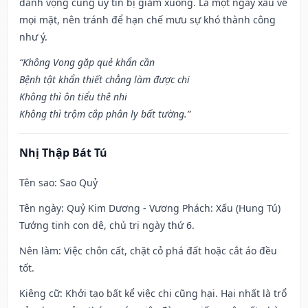
danh vọng cũng uy tín bị giảm xuống. Là một ngày xấu về
mọi mặt, nên tránh để hạn chế mưu sự khó thành công
như ý.
“Không Vong gặp quẻ khẩn cần
Bệnh tật khẩn thiết chẳng làm được chi
Không thì ôn tiểu thê nhi
Không thì trộm cắp phân ly bất tường.”
Nhị Thập Bát Tú
Tên sao
: Sao Quỷ
Tên ngày
: Quỷ Kim Dương - Vương Phách: Xấu (Hung Tú)
Tướng tinh con dê, chủ trị ngày thứ 6.
Nên làm
: Việc chôn cất, chặt cỏ phá đất hoặc cắt áo đều
tốt.
Kiêng cữ
: Khởi tạo bất kể việc chi cũng hại. Hại nhất là trổ