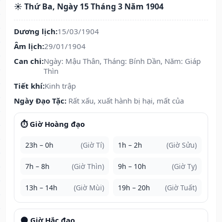
☀️ Thứ Ba, Ngày 15 Tháng 3 Năm 1904
Dương lịch:
15/03/1904
Âm lịch:
29/01/1904
Can chi:
Ngày: Mậu Thân, Tháng: Bính Dần, Năm: Giáp
Thìn
Tiết khí:
Kinh trập
Ngày Đạo Tặc:
Rất xấu, xuất hành bị hại, mất của
⏱️ Giờ Hoàng đạo
23h – 0h
(Giờ Tí)
1h – 2h
(Giờ Sửu)
7h – 8h
(Giờ Thìn)
9h – 10h
(Giờ Tỵ)
13h – 14h
(Giờ Mùi)
19h – 20h
(Giờ Tuất)
🌑 Giờ Hắc đạo