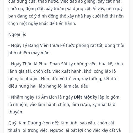
cửa dựng cửa, tháo nước, việc đào ao giếng, xây cất nhà,
cưới gả, động đất, xây tường và dựng cột. Vì vậy, nếu quý
bạn đang có ý định động thổ xây nhà hay cưới hỏi thì nên
chọn một ngày khác để tiến hành.
Ngoại lệ
:
- Ngày Tý Đăng Viên thừa kế tước phong rất tốt, đồng thời
phó nhiệm may mắn.
- Ngày Thân là Phục Đoạn Sát kỵ những việc thừa kế, chia
lãnh gia tài, chôn cất, việc xuất hành, khởi công lập lò
gốm, lò nhuộm. Nên: dứt vú trẻ em, xây tường, kết dứt
điều hung hại, lấp hang lỗ, làm cầu tiêu.
- Nhằm ngày 16 Âm Lịch là ngày
Diệt Một
kỵ lập lò gốm,
lò nhuộm, vào làm hành chính, làm rượu, kỵ nhất là đi
thuyền.
Quỷ: Kim Dương (con dê): Kim tinh, sao xấu. chôn cất
thuận lợi trong việc. Ngược lại bất lợi cho việc xây cất và