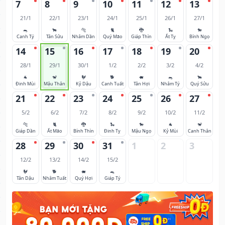
7
8
9
10
11
12
13
21/1
22/1
23/1
24/1
25/1
26/1
27/1
🐀
🐂
🐅
🐈
🐉
🐍
🐎
Canh Tý
Tân Sửu
Nhâm Dần
Quý Mão
Giáp Thìn
Ất Tỵ
Bính Ngọ
14
15
16
17
18
19
20
28/1
29/1
30/1
1/2
2/2
3/2
4/2
🐐
🐒
🐓
🐕
🐖
🐀
🐂
Đinh Mùi
Mậu Thân
Kỷ Dậu
Canh Tuất
Tân Hợi
Nhâm Tý
Quý Sửu
21
22
23
24
25
26
27
5/2
6/2
7/2
8/2
9/2
10/2
11/2
🐅
🐈
🐉
🐍
🐎
🐐
🐒
Giáp Dần
Ất Mão
Bính Thìn
Đinh Tỵ
Mậu Ngọ
Kỷ Mùi
Canh Thân
28
29
30
31
1
2
3
12/2
13/2
14/2
15/2
🐓
🐕
🐖
🐀
Tân Dậu
Nhâm Tuất
Quý Hợi
Giáp Tý