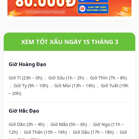
XEM TỐT XẤU NGÀY 15 THÁNG 3
Giờ Hoàng Đạo
Giờ Tí (23h – 0h)
;
Giờ Sửu (1h – 2h)
;
Giờ Thìn (7h – 8h)
;
Giờ Tỵ (9h – 10h)
;
Giờ Mùi (13h – 14h)
;
Giờ Tuất (19h
– 20h)
Giờ Hắc Đạo
Giờ Dần (3h – 4h)
;
Giờ Mão (5h – 6h)
;
Giờ Ngọ (11h –
12h)
;
Giờ Thân (15h – 16h)
;
Giờ Dậu (17h – 18h)
;
Giờ