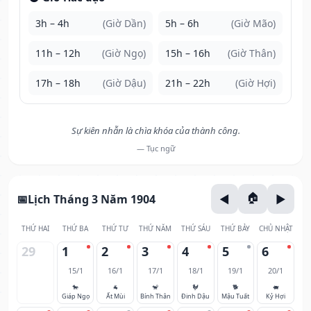
3h – 4h
(Giờ Dần)
5h – 6h
(Giờ Mão)
11h – 12h
(Giờ Ngọ)
15h – 16h
(Giờ Thân)
17h – 18h
(Giờ Dậu)
21h – 22h
(Giờ Hợi)
Sự kiên nhẫn là chìa khóa của thành công.
— Tục ngữ
Lịch Tháng 3 Năm 1904
THỨ HAI
THỨ BA
THỨ TƯ
THỨ NĂM
THỨ SÁU
THỨ BẢY
CHỦ NHẬT
29
1
2
3
4
5
6
15/1
16/1
17/1
18/1
19/1
20/1
🐎
🐐
🐒
🐓
🐕
🐖
Giáp Ngọ
Ất Mùi
Bính Thân
Đinh Dậu
Mậu Tuất
Kỷ Hợi