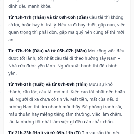
đình đều mạnh khỏe.
Từ 15h-17h (Thân) và từ 03h-05h (Dần)
Cầu tài thì không
có lợi, hoặc hay bị trái ý. Nếu ra đi hay thiệt, gặp nạn, việc
quan trọng thì phải đòn, gặp ma quỷ nên cúng tế thì mới
an.
Từ 17h-19h (Dậu) và từ 05h-07h (Mão)
Mọi công việc đều
được tốt lành, tốt nhất cầu tài đi theo hướng Tây Nam –
Nhà cửa được yên lành. Người xuất hành thì đều bình
yên.
Từ 19h-21h (Tuất) và từ 07h-09h (Thìn)
Mưu sự khó
thành, cầu lộc, cầu tài mờ mịt. Kiện cáo tốt nhất nên hoãn
lại. Người đi xa chưa có tin về. Mất tiền, mất của nếu đi
hướng Nam thì tìm nhanh mới thấy. Đề phòng tranh cãi,
mâu thuẫn hay miệng tiếng tầm thường. Việc làm chậm,
lâu la nhưng tốt nhất làm việc gì đều cần chắc chắn.
Từ 21h-23h (Hợi) và từ 09h-11h (Tị)
Tin vui sắp tới, nếu