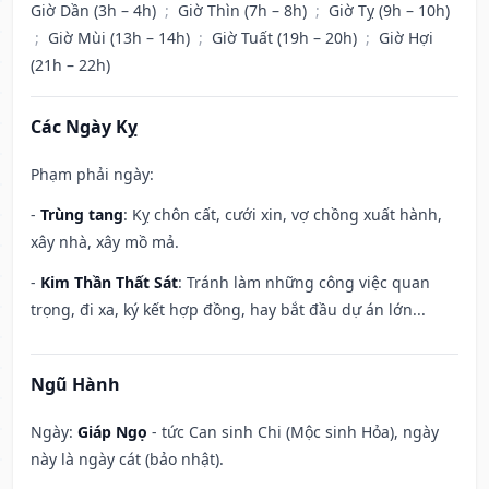
Giờ Dần (3h – 4h)
;
Giờ Thìn (7h – 8h)
;
Giờ Tỵ (9h – 10h)
;
Giờ Mùi (13h – 14h)
;
Giờ Tuất (19h – 20h)
;
Giờ Hợi
(21h – 22h)
Các Ngày Kỵ
Phạm phải ngày:
-
Trùng tang
: Kỵ chôn cất, cưới xin, vợ chồng xuất hành,
xây nhà, xây mồ mả.
-
Kim Thần Thất Sát
: Tránh làm những công việc quan
trọng, đi xa, ký kết hợp đồng, hay bắt đầu dự án lớn...
Ngũ Hành
Ngày:
Giáp Ngọ
- tức Can sinh Chi (Mộc sinh Hỏa), ngày
này là ngày cát (bảo nhật).