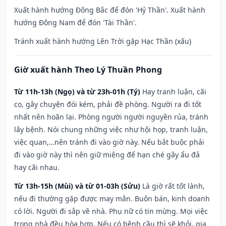
Xuất hành hướng Đông Bắc để đón 'Hỷ Thần'. Xuất hành
hướng Đông Nam để đón 'Tài Thần'.
Tránh xuất hành hướng Lên Trời gặp Hạc Thần (xấu)
Giờ xuất hành Theo Lý Thuần Phong
Từ 11h-13h (Ngọ) và từ 23h-01h (Tý)
Hay tranh luận, cãi
cọ, gây chuyện đói kém, phải đề phòng. Người ra đi tốt
nhất nên hoãn lại. Phòng người người nguyền rủa, tránh
lây bệnh. Nói chung những việc như hội họp, tranh luận,
việc quan,…nên tránh đi vào giờ này. Nếu bắt buộc phải
đi vào giờ này thì nên giữ miệng để hạn ché gây ẩu đả
hay cãi nhau.
Từ 13h-15h (Mùi) và từ 01-03h (Sửu)
Là giờ rất tốt lành,
nếu đi thường gặp được may mắn. Buôn bán, kinh doanh
có lời. Người đi sắp về nhà. Phụ nữ có tin mừng. Mọi việc
trong nhà đều hòa hợp. Nếu có bệnh cầu thì sẽ khỏi, gia