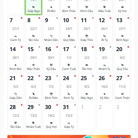
🐎
🐐
🐒
🐓
🐕
🐖
Giáp Ngọ
Ất Mùi
Bính Thân
Đinh Dậu
Mậu Tuất
Kỷ Hợi
7
8
9
10
11
12
13
21/1
22/1
23/1
24/1
25/1
26/1
27/1
🐀
🐂
🐅
🐈
🐉
🐍
🐎
Canh Tý
Tân Sửu
Nhâm Dần
Quý Mão
Giáp Thìn
Ất Tỵ
Bính Ngọ
14
15
16
17
18
19
20
28/1
29/1
30/1
1/2
2/2
3/2
4/2
🐐
🐒
🐓
🐕
🐖
🐀
🐂
Đinh Mùi
Mậu Thân
Kỷ Dậu
Canh Tuất
Tân Hợi
Nhâm Tý
Quý Sửu
21
22
23
24
25
26
27
5/2
6/2
7/2
8/2
9/2
10/2
11/2
🐅
🐈
🐉
🐍
🐎
🐐
🐒
Giáp Dần
Ất Mão
Bính Thìn
Đinh Tỵ
Mậu Ngọ
Kỷ Mùi
Canh Thân
28
29
30
31
1
2
3
12/2
13/2
14/2
15/2
🐓
🐕
🐖
🐀
Tân Dậu
Nhâm Tuất
Quý Hợi
Giáp Tý