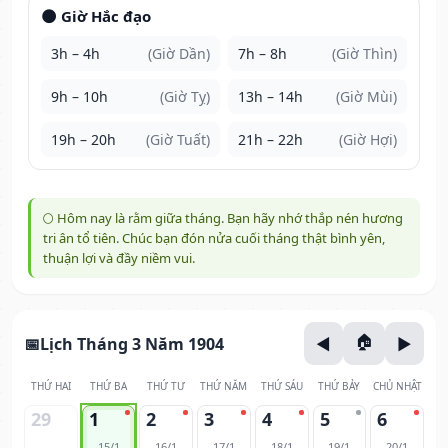
🌑 Giờ Hắc đạo
3h – 4h
(Giờ Dần)
7h – 8h
(Giờ Thìn)
9h – 10h
(Giờ Tỵ)
13h – 14h
(Giờ Mùi)
19h – 20h
(Giờ Tuất)
21h – 22h
(Giờ Hợi)
🌕 Hôm nay là rằm giữa tháng. Bạn hãy nhớ thắp nén hương
tri ân tổ tiên. Chúc bạn đón nửa cuối tháng thật bình yên,
thuận lợi và đầy niềm vui.
Lịch Tháng 3 Năm 1904
THỨ HAI
THỨ BA
THỨ TƯ
THỨ NĂM
THỨ SÁU
THỨ BẢY
CHỦ NHẬT
29
1
2
3
4
5
6
15/1
16/1
17/1
18/1
19/1
20/1