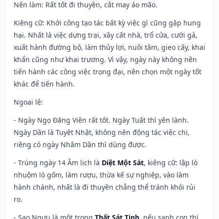
Nên làm
: Rất tốt đi thuyền, cắt may áo mão.
Kiêng cữ
: Khởi công tạo tác bất kỳ việc gì cũng gặp hung
hại. Nhất là việc dựng trại, xây cất nhà, trổ cửa, cưới gả,
xuất hành đường bộ, làm thủy lợi, nuôi tằm, gieo cấy, khai
khẩn cũng như khai trương. Vì vậy, ngày này không nên
tiến hành các công việc trọng đại, nên chọn một ngày tốt
khác để tiến hành.
Ngoại lệ
:
- Ngày Ngọ Đăng Viên rất tốt. Ngày Tuất thì yên lành.
Ngày Dần là Tuyệt Nhật, không nên động tác việc chi,
riêng có ngày Nhâm Dần thì dùng được.
- Trúng ngày 14 Âm lịch là
Diệt Một Sát
, kiêng cữ: lập lò
nhuộm lò gốm, làm rượu, thừa kế sự nghiệp, vào làm
hành chánh, nhất là đi thuyền chẳng thể tránh khỏi rủi
ro.
- Sao Ngưu là một trong
Thất Sát Tinh
, nếu sanh con thì