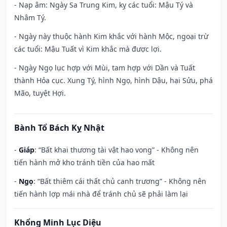
- Nạp âm: Ngày Sa Trung Kim, kỵ các tuổi: Mậu Tý và
Nhâm Tý.
- Ngày này thuộc hành Kim khắc với hành Mộc, ngoại trừ
các tuổi: Mậu Tuất vì Kim khắc mà được lợi.
- Ngày Ngọ lục hợp với Mùi, tam hợp với Dần và Tuất
thành Hỏa cục. Xung Tý, hình Ngọ, hình Dậu, hại Sửu, phá
Mão, tuyệt Hợi.
Bành Tổ Bách Kỵ Nhật
-
Giáp
: “Bất khai thương tài vật hao vong” - Không nên
tiến hành mở kho tránh tiền của hao mất
-
Ngọ
: “Bất thiêm cái thất chủ canh trương” - Không nên
tiến hành lợp mái nhà để tránh chủ sẽ phải làm lại
Khổng Minh Lục Diệu