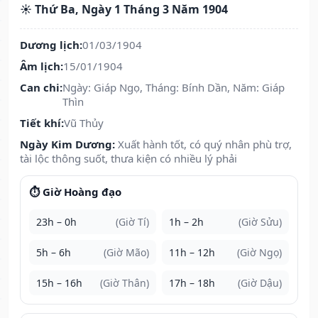
☀️ Thứ Ba, Ngày 1 Tháng 3 Năm 1904
Dương lịch:
01/03/1904
Âm lịch:
15/01/1904
Can chi:
Ngày: Giáp Ngọ, Tháng: Bính Dần, Năm: Giáp
Thìn
Tiết khí:
Vũ Thủy
Ngày Kim Dương:
Xuất hành tốt, có quý nhân phù trợ,
tài lộc thông suốt, thưa kiện có nhiều lý phải
⏱️ Giờ Hoàng đạo
23h – 0h
(Giờ Tí)
1h – 2h
(Giờ Sửu)
5h – 6h
(Giờ Mão)
11h – 12h
(Giờ Ngọ)
15h – 16h
(Giờ Thân)
17h – 18h
(Giờ Dậu)