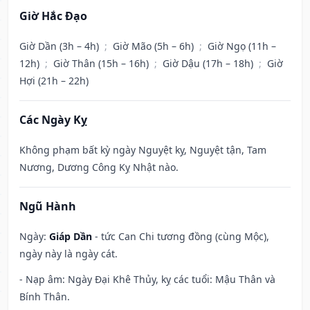
Giờ Hắc Đạo
Giờ Dần (3h – 4h)
;
Giờ Mão (5h – 6h)
;
Giờ Ngọ (11h –
12h)
;
Giờ Thân (15h – 16h)
;
Giờ Dậu (17h – 18h)
;
Giờ
Hợi (21h – 22h)
Các Ngày Kỵ
Không phạm bất kỳ ngày Nguyệt kỵ, Nguyệt tận, Tam
Nương, Dương Công Kỵ Nhật nào.
Ngũ Hành
Ngày:
Giáp Dần
- tức Can Chi tương đồng (cùng Mộc),
ngày này là ngày cát.
- Nạp âm: Ngày Đại Khê Thủy, kỵ các tuổi: Mậu Thân và
Bính Thân.