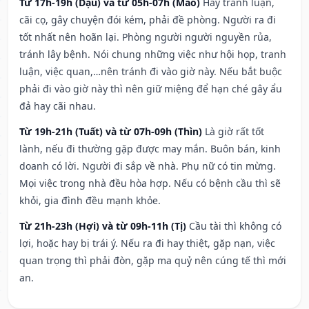
Từ 17h-19h (Dậu) và từ 05h-07h (Mão)
Hay tranh luận,
cãi cọ, gây chuyện đói kém, phải đề phòng. Người ra đi
tốt nhất nên hoãn lại. Phòng người người nguyền rủa,
tránh lây bệnh. Nói chung những việc như hội họp, tranh
luận, việc quan,…nên tránh đi vào giờ này. Nếu bắt buộc
phải đi vào giờ này thì nên giữ miệng để hạn ché gây ẩu
đả hay cãi nhau.
Từ 19h-21h (Tuất) và từ 07h-09h (Thìn)
Là giờ rất tốt
lành, nếu đi thường gặp được may mắn. Buôn bán, kinh
doanh có lời. Người đi sắp về nhà. Phụ nữ có tin mừng.
Mọi việc trong nhà đều hòa hợp. Nếu có bệnh cầu thì sẽ
khỏi, gia đình đều mạnh khỏe.
Từ 21h-23h (Hợi) và từ 09h-11h (Tị)
Cầu tài thì không có
lợi, hoặc hay bị trái ý. Nếu ra đi hay thiệt, gặp nạn, việc
quan trọng thì phải đòn, gặp ma quỷ nên cúng tế thì mới
an.