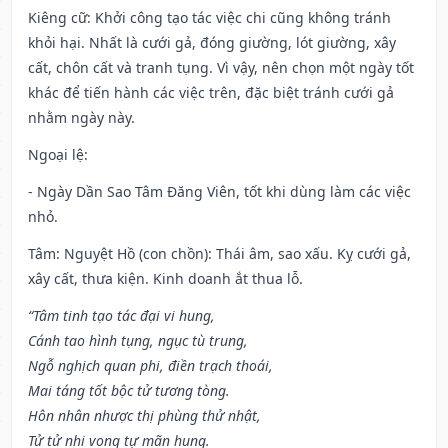
Kiêng cữ
: Khởi công tạo tác việc chi cũng không tránh
khỏi hại. Nhất là cưới gả, đóng giường, lót giường, xây
cất, chôn cất và tranh tụng. Vì vậy, nên chọn một ngày tốt
khác để tiến hành các việc trên, đặc biệt tránh cưới gả
nhằm ngày này.
Ngoại lệ
:
- Ngày Dần Sao Tâm Đăng Viên, tốt khi dùng làm các việc
nhỏ.
Tâm: Nguyệt Hồ (con chồn): Thái âm, sao xấu. Kỵ cưới gả,
xây cất, thưa kiện. Kinh doanh ắt thua lỗ.
“Tâm tinh tạo tác đại vi hung,
Cánh tao hình tụng, ngục tù trung,
Ngỗ nghịch quan phi, điền trạch thoái,
Mai táng tốt bộc tử tương tòng.
Hôn nhân nhược thị phùng thử nhật,
Tử tử nhi vong tự mãn hung.