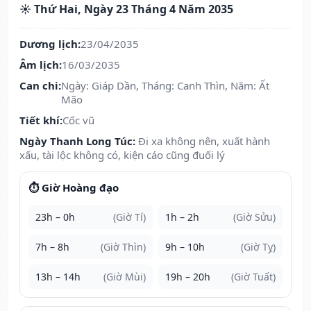
☀️ Thứ Hai, Ngày 23 Tháng 4 Năm 2035
Dương lịch:
23/04/2035
Âm lịch:
16/03/2035
Can chi:
Ngày: Giáp Dần, Tháng: Canh Thìn, Năm: Ất
Mão
Tiết khí:
Cốc vũ
Ngày Thanh Long Túc:
Đi xa không nên, xuất hành
xấu, tài lộc không có, kiện cáo cũng đuối lý
⏱️ Giờ Hoàng đạo
23h – 0h
(Giờ Tí)
1h – 2h
(Giờ Sửu)
7h – 8h
(Giờ Thìn)
9h – 10h
(Giờ Tỵ)
13h – 14h
(Giờ Mùi)
19h – 20h
(Giờ Tuất)