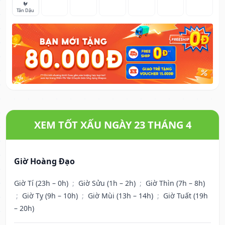
🐓
Tân Dậu
XEM TỐT XẤU NGÀY 23 THÁNG 4
Giờ Hoàng Đạo
Giờ Tí (23h – 0h)
;
Giờ Sửu (1h – 2h)
;
Giờ Thìn (7h – 8h)
;
Giờ Tỵ (9h – 10h)
;
Giờ Mùi (13h – 14h)
;
Giờ Tuất (19h
– 20h)