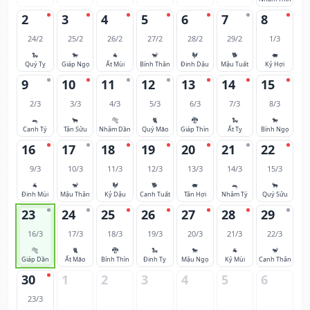
2
3
4
5
6
7
8
24/2
25/2
26/2
27/2
28/2
29/2
1/3
🐍
🐎
🐐
🐒
🐓
🐕
🐖
Quý Tỵ
Giáp Ngọ
Ất Mùi
Bính Thân
Đinh Dậu
Mậu Tuất
Kỷ Hợi
9
10
11
12
13
14
15
2/3
3/3
4/3
5/3
6/3
7/3
8/3
🐀
🐂
🐅
🐈
🐉
🐍
🐎
Canh Tý
Tân Sửu
Nhâm Dần
Quý Mão
Giáp Thìn
Ất Tỵ
Bính Ngọ
16
17
18
19
20
21
22
9/3
10/3
11/3
12/3
13/3
14/3
15/3
🐐
🐒
🐓
🐕
🐖
🐀
🐂
Đinh Mùi
Mậu Thân
Kỷ Dậu
Canh Tuất
Tân Hợi
Nhâm Tý
Quý Sửu
23
24
25
26
27
28
29
16/3
17/3
18/3
19/3
20/3
21/3
22/3
🐅
🐈
🐉
🐍
🐎
🐐
🐒
Giáp Dần
Ất Mão
Bính Thìn
Đinh Tỵ
Mậu Ngọ
Kỷ Mùi
Canh Thân
30
1
2
3
4
5
6
23/3