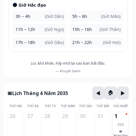
🌑 Giờ Hắc đạo
3h – 4h
(Giờ Dần)
5h – 6h
(Giờ Mão)
11h – 12h
(Giờ Ngọ)
15h – 16h
(Giờ Thân)
17h – 18h
(Giờ Dậu)
21h – 22h
(Giờ Hợi)
Lúc khó khăn, hãy nhớ tại sao bạn bắt đầu.
— Khuyết Danh
Lịch Tháng 4 Năm 2035
THỨ HAI
THỨ BA
THỨ TƯ
THỨ NĂM
THỨ SÁU
THỨ BẢY
CHỦ NHẬT
26
27
28
29
30
31
1
23/2
🐉
Nhâm Thìn