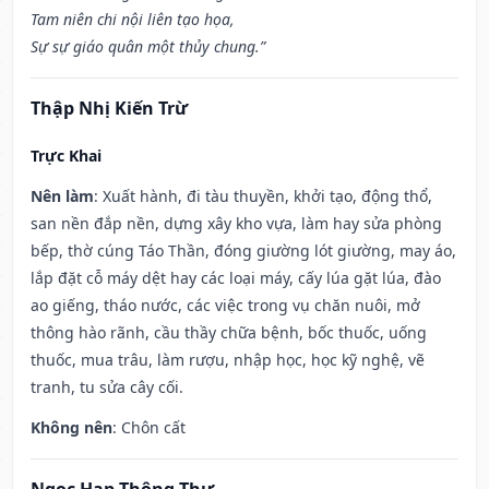
Tam niên chi nội liên tạo họa,
Sự sự giáo quân một thủy chung.”
Thập Nhị Kiến Trừ
Trực Khai
Nên làm
: Xuất hành, đi tàu thuyền, khởi tạo, động thổ,
san nền đắp nền, dựng xây kho vựa, làm hay sửa phòng
bếp, thờ cúng Táo Thần, đóng giường lót giường, may áo,
lắp đặt cỗ máy dệt hay các loại máy, cấy lúa gặt lúa, đào
ao giếng, tháo nước, các việc trong vụ chăn nuôi, mở
thông hào rãnh, cầu thầy chữa bệnh, bốc thuốc, uống
thuốc, mua trâu, làm rượu, nhập học, học kỹ nghệ, vẽ
tranh, tu sửa cây cối.
Không nên
: Chôn cất