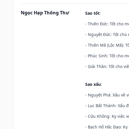
Ngọc Hạp Thông Thư
Sao tốt
:
- Thiên Đức: Tốt cho mọ
- Nguyệt Đức: Tốt cho 
- Thiên Mã (Lộc Mã): Tố
- Phúc Sinh: Tốt cho mọ
- Giải Thần: Tốt cho vi
Sao xấu
:
- Nguyệt Phá: Xấu về v
- Lục Bất Thành: Xấu đ
- Cửu Không: Kỵ việc x
- Bạch Hổ Hắc Đạo: Kỵ 