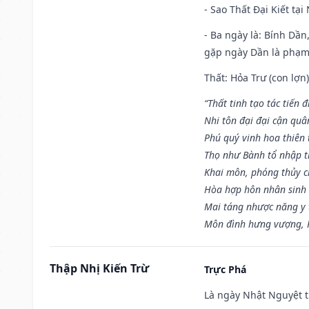
- Sao Thất Đại Kiết tạ
- Ba ngày là: Bính Dầ
gặp ngày Dần là phạ
Thất: Hỏa Trư (con lợn)
“Thất tinh tạo tác tiến 
Nhi tôn đại đại cận quâ
Phú quý vinh hoa thiên 
Thọ như Bành tổ nhập t
Khai môn, phóng thủy ch
Hòa hợp hôn nhân sinh 
Mai táng nhược năng y 
Môn đình hưng vượng, P
Thập Nhị Kiến Trừ
Trực Phá
Là ngày Nhật Nguyệt t