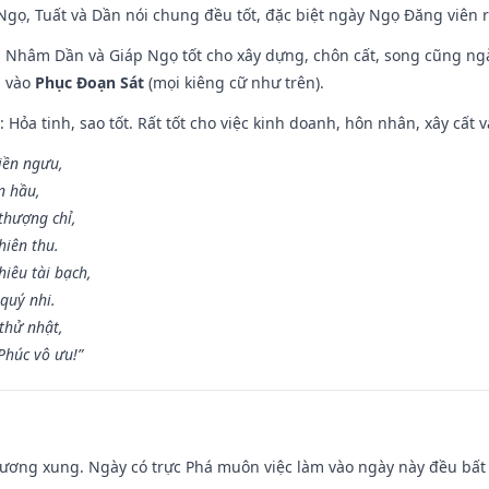
i Ngọ, Tuất và Dần nói chung đều tốt, đặc biệt ngày Ngọ Đăng viên r
n, Nhâm Dần và Giáp Ngọ tốt cho xây dựng, chôn cất, song cũng ng
m vào
Phục Đoạn Sát
(mọi kiêng cữ như trên).
: Hỏa tinh, sao tốt. Rất tốt cho việc kinh doanh, hôn nhân, xây cất v
điền ngưu,
n hầu,
thượng chỉ,
hiên thu.
iêu tài bạch,
quý nhi.
thử nhật,
húc vô ưu!”
ương xung. Ngày có trực Phá muôn việc làm vào ngày này đều bất l