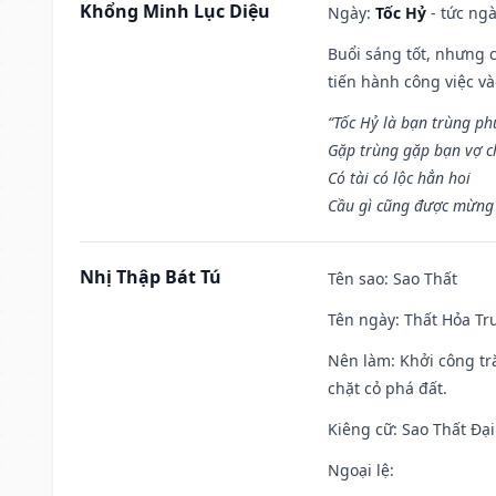
Khổng Minh Lục Diệu
Ngày:
Tốc Hỷ
- tức ngà
Buổi sáng tốt, nhưng 
tiến hành công việc v
“Tốc Hỷ là bạn trùng p
Gặp trùng gặp bạn vợ c
Có tài có lộc hẳn hoi
Cầu gì cũng được mừng 
Nhị Thập Bát Tú
Tên sao
: Sao Thất
Tên ngày
: Thất Hỏa Tr
Nên làm
: Khởi công tr
chặt cỏ phá đất.
Kiêng cữ
: Sao Thất Đại
Ngoại lệ
: