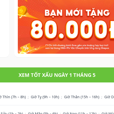
XEM TỐT XẤU NGÀY 1 THÁNG 5
ờ Thìn (7h – 8h)
;
Giờ Tỵ (9h – 10h)
;
Giờ Thân (15h – 16h)
;
Giờ D
 Sửu (1h – 2h)
;
Giờ Mão (5h – 6h)
;
Giờ Ngọ (11h – 12h)
;
Giờ Mù