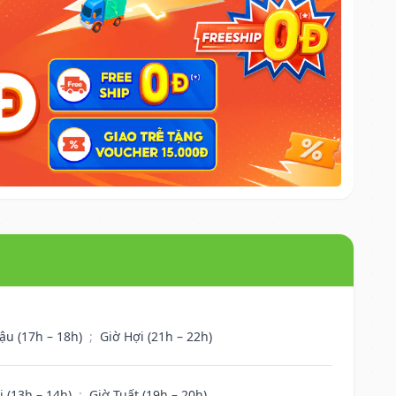
ậu (17h – 18h)
;
Giờ Hợi (21h – 22h)
i (13h – 14h)
;
Giờ Tuất (19h – 20h)