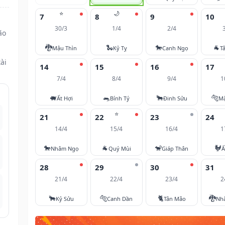
⭐
🌙
7
8
9
10
30/3
1/4
2/4
ão
🐉
🐍
🐎
🐐
Mậu Thìn
Kỷ Tỵ
Canh Ngọ
T
ài
14
15
16
17
7/4
8/4
9/4
1
🐖
🐀
🐂
🐅
Ất Hợi
Bính Tý
Đinh Sửu
M
⭐
21
22
23
24
14/4
15/4
16/4
1
🐎
🐐
🐒
🐓
Nhâm Ngọ
Quý Mùi
Giáp Thân
Ấ
28
29
30
31
21/4
22/4
23/4
2
🐂
🐅
🐈
🐉
Kỷ Sửu
Canh Dần
Tân Mão
Nh