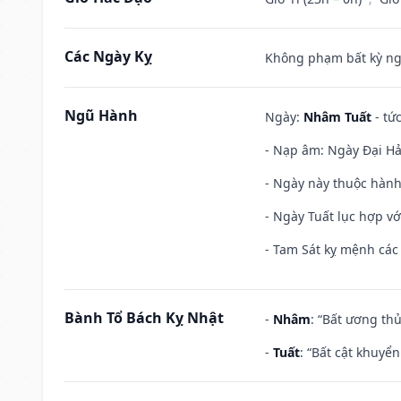
Các Ngày Kỵ
Không phạm bất kỳ ngày
Ngũ Hành
Ngày:
Nhâm Tuất
- tứ
- Nạp âm: Ngày Đại Hải
- Ngày này thuộc hành
- Ngày Tuất lục hợp v
- Tam Sát kỵ mệnh các 
Bành Tổ Bách Kỵ Nhật
-
Nhâm
: “Bất ương th
-
Tuất
: “Bất cật khuyể