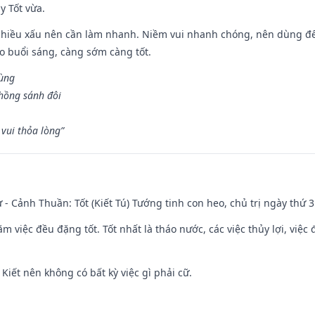
y Tốt vừa.
chiều xấu nên cần làm nhanh. Niềm vui nhanh chóng, nên dùng để 
ào buổi sáng, càng sớm càng tốt.
hùng
hồng sánh đôi
vui thỏa lòng”
ư - Cảnh Thuần: Tốt (Kiết Tú) Tướng tinh con heo, chủ trị ngày thứ 3
ăm việc đều đặng tốt. Tốt nhất là tháo nước, các việc thủy lợi, việc 
 Kiết nên không có bất kỳ việc gì phải cữ.