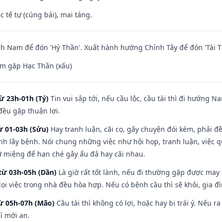
c tế tự (cúng bái), mai táng.
 Nam để đón 'Hỷ Thần'. Xuất hành hướng Chính Tây để đón 'Tài T
m gặp Hạc Thần (xấu)
ừ 23h-01h (Tý)
Tin vui sắp tới, nếu cầu lộc, cầu tài thì đi hướng 
đều gặp thuận lợi.
ừ 01-03h (Sửu)
Hay tranh luận, cãi cọ, gây chuyện đói kém, phải đ
nh lây bệnh. Nói chung những việc như hội họp, tranh luận, việc q
iữ miệng để hạn ché gây ẩu đả hay cãi nhau.
từ 03h-05h (Dần)
Là giờ rất tốt lành, nếu đi thường gặp được may
ọi việc trong nhà đều hòa hợp. Nếu có bệnh cầu thì sẽ khỏi, gia 
từ 05h-07h (Mão)
Cầu tài thì không có lợi, hoặc hay bị trái ý. Nếu r
ì mới an.