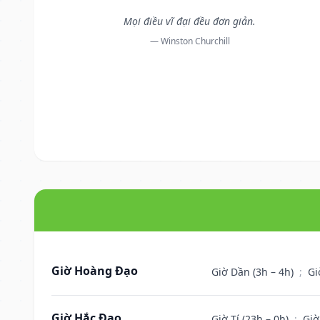
Mọi điều vĩ đại đều đơn giản.
— Winston Churchill
Giờ Hoàng Đạo
Giờ Dần (3h – 4h)
;
Gi
Giờ Hắc Đạo
Giờ Tí (23h – 0h)
;
Giờ