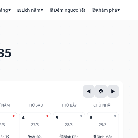
háng
📖
Lịch năm
🧧
Đếm ngược Tết
🧭
Khám phá
▼
▼
▼
35
 NĂM
THỨ SÁU
THỨ BẢY
CHỦ NHẬT
4
5
6
6/3
27/3
28/3
29/3
🐂
🐅
🐈
iáp Tý
Ất Sửu
Bính Dần
Đinh Mão