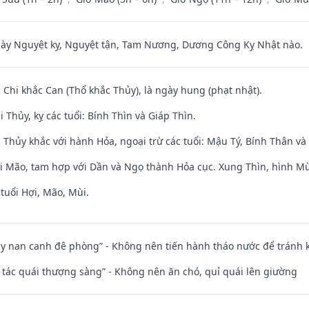
 Nguyệt kỵ, Nguyệt tận, Tam Nương, Dương Công Kỵ Nhật nào.
c Chi khắc Can (Thổ khắc Thủy), là ngày hung (phạt nhật).
 Thủy, kỵ các tuổi: Bính Thìn và Giáp Thìn.
 Thủy khắc với hành Hỏa, ngoại trừ các tuổi: Mậu Tý, Bính Thân 
ới Mão, tam hợp với Dần và Ngọ thành Hỏa cục. Xung Thìn, hình Mùi
tuổi Hợi, Mão, Mùi.
ủy nan canh đê phòng” - Không nên tiến hành tháo nước để tránh
n tác quái thượng sàng” - Không nên ăn chó, quỉ quái lên giường