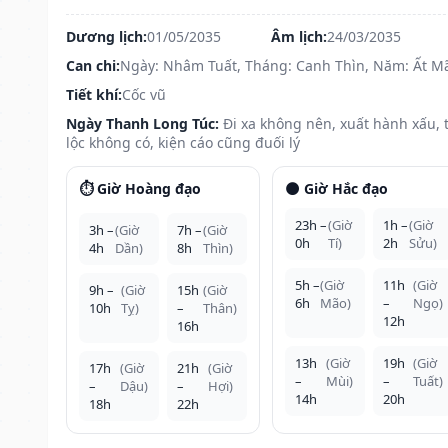
Dương lịch:
01/05/2035
Âm lịch:
24/03/2035
Can chi:
Ngày: Nhâm Tuất, Tháng: Canh Thìn, Năm: Ất M
Tiết khí:
Cốc vũ
Ngày Thanh Long Túc:
Đi xa không nên, xuất hành xấu, t
lộc không có, kiện cáo cũng đuối lý
⏱️ Giờ Hoàng đạo
🌑 Giờ Hắc đạo
23h –
(Giờ
1h –
(Giờ
3h –
(Giờ
7h –
(Giờ
0h
Tí)
2h
Sửu)
4h
Dần)
8h
Thìn)
5h –
(Giờ
11h
(Giờ
9h –
(Giờ
15h
(Giờ
6h
Mão)
–
Ngọ)
10h
Tỵ)
–
Thân)
12h
16h
13h
(Giờ
19h
(Giờ
17h
(Giờ
21h
(Giờ
–
Mùi)
–
Tuất)
–
Dậu)
–
Hợi)
14h
20h
18h
22h