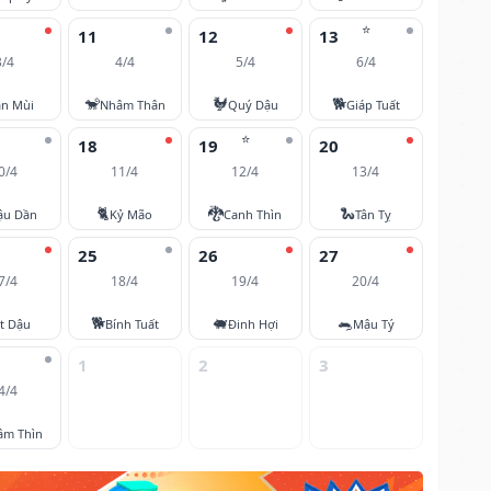
⭐
11
12
13
3/4
4/4
5/4
6/4
🐒
🐓
🐕
ân Mùi
Nhâm Thân
Quý Dậu
Giáp Tuất
⭐
18
19
20
0/4
11/4
12/4
13/4
🐈
🐉
🐍
ậu Dần
Kỷ Mão
Canh Thìn
Tân Tỵ
25
26
27
7/4
18/4
19/4
20/4
🐕
🐖
🐀
t Dậu
Bính Tuất
Đinh Hợi
Mậu Tý
1
2
3
4/4
âm Thìn