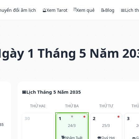
🃏
huyển đổi âm lịch
🔮
Xem Tarot
Xem quẻ
📝
Blog
📅
Lịch t
gày 1 Tháng 5 Năm 20
Lịch Tháng 5 Năm 2035
THỨ HAI
THỨ BA
THỨ TƯ
THỨ
⭐
30
1
2
3
35
24/3
25/3
2
🐕
🐖
🐀
Nhâm Tuất
Quý Hợi
G